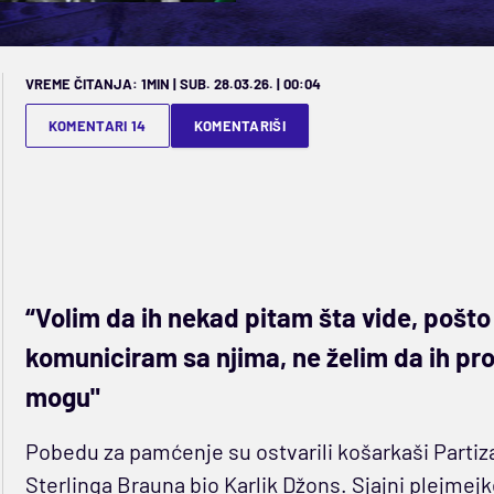
VREME ČITANJA: 1MIN | SUB. 28.03.26. | 00:04
KOMENTARI 14
KOMENTARIŠI
“Volim da ih nekad pitam šta vide, pošto
komuniciram sa njima, ne želim da ih pr
mogu"
Pobedu za pamćenje su ostvarili košarkaši Partizan
Sterlinga Brauna bio Karlik Džons. Sjajni plejmej