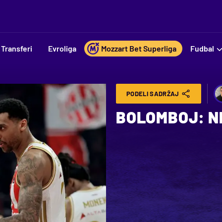
Transferi
Evroliga
Mozzart Bet Superliga
Fudbal
PODELI SADRŽAJ
BOLOMBOJ: N