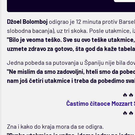
Džoel Bolomboj
odigrao je 12 minuta protiv Barsel
slobodna bacanja), uz tri skoka. Posle utakmice, i
"Bilo je veoma teško. Sve su ovo teške utakmice
uzmete zdravo za gotovo, šta god da kaže tabela
Jedna pobeda sa putovanja u Španiju nije bila dov
"Ne mislim da smo zadovoljni, hteli smo da pobedim
nam još četiri utakmice i treba da pobedimo sva
🔥🔥
Častimo čitaoce Mozzart 
🔥🔥
Zna i kako do kraja mora da se odigra.