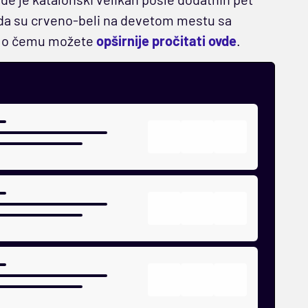
ada su crveno-beli na devetom mestu sa
e, o čemu možete
opširnije pročitati ovde
.