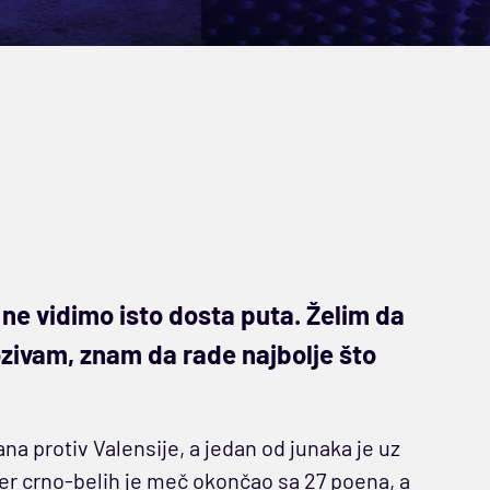
 ne vidimo isto dosta puta. Želim da
ozivam, znam da rade najbolje što
a protiv Valensije, a jedan od junaka je uz
ker crno-belih je meč okončao sa 27 poena, a