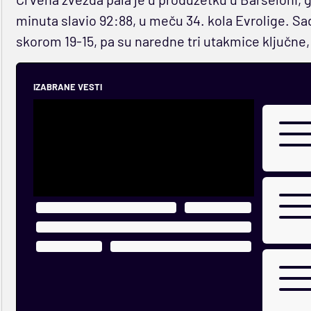
minuta slavio 92:88, u meču 34. kola Evrolige. S
skorom 19-15, pa su naredne tri utakmice ključn
IZABRANE VESTI