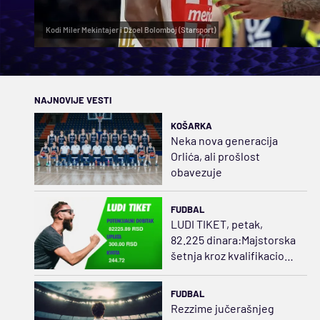
Kodi Miler Mekintajer i Džoel Bolomboj (Starsport)
NAJNOVIJE VESTI
KOŠARKA
Neka nova generacija
Orlića, ali prošlost
obavezuje
FUDBAL
LUDI TIKET, petak,
82.225 dinara:Majstorska
šetnja kroz kvalifikacione
mečeve
FUDBAL
Rezzime jučerašnjeg