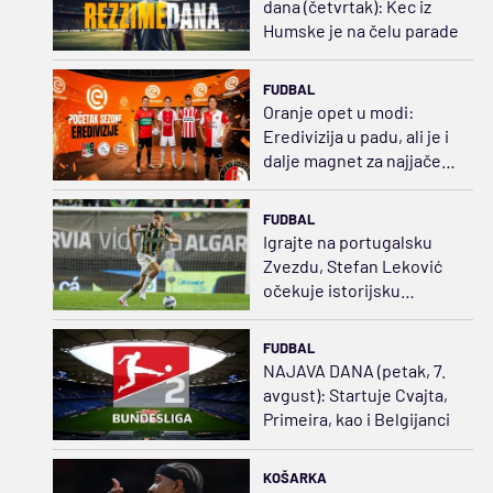
dana (četvrtak): Kec iz
Humske je na čelu parade
FUDBAL
Oranje opet u modi:
Eredivizija u padu, ali je i
dalje magnet za najjače
klubove Evrope
FUDBAL
Igrajte na portugalsku
Zvezdu, Stefan Leković
očekuje istorijsku
sezonu
FUDBAL
NAJAVA DANA (petak, 7.
avgust): Startuje Cvajta,
Primeira, kao i Belgijanci
KOŠARKA