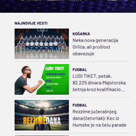
NAJNOVIJE VESTI
KOŠARKA
Neka nova generacija
Orlića, ali prošlost
obavezuje
FUDBAL
LUDI TIKET, petak,
82.225 dinara:Majstorska
šetnja kroz kvalifikacione
mečeve
FUDBAL
Rezzime jučerašnjeg
dana (četvrtak): Kec iz
Humske je na čelu parade