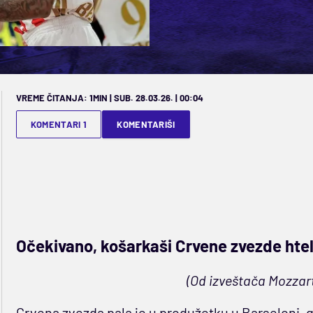
VREME ČITANJA: 1MIN | SUB. 28.03.26. | 00:04
KOMENTARI 1
KOMENTARIŠI
Očekivano, košarkaši Crvene zvezde htel
(Od izveštača Mozzart
Crvena zvezda pala je u produžetku u Barseloni, g