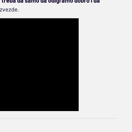
, treba da samo da odigramo dobro i da
 zvezde.