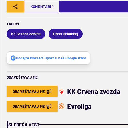
KOMENTARI 1
TAGOVI
KK Crvena zvezda
Džoel Bolomboj
Dodajte Mozzart Sport u vaš Google izbor
OBAVEŠTAVAJ ME
KK Crvena zvezda
OBAVEŠTAVAJ ME
Evroliga
OBAVEŠTAVAJ ME
SLEDEĆA VEST