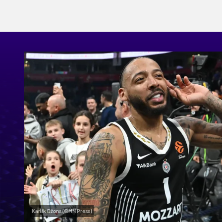
Karlik Džons (©MN Press)