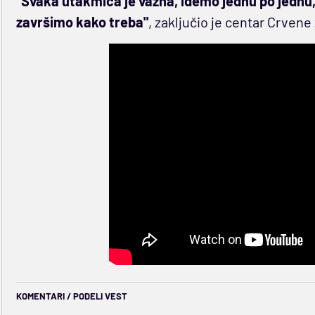
"Svaka utakmica je važna, idemo jednu po jednu
završimo kako treba"
, zaključio je centar Crvene
KOMENTARI / PODELI VEST