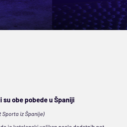
i su obe pobede u Španiji
 Sporta iz Španije)
de je katalonski velikan posle dodatnih pet