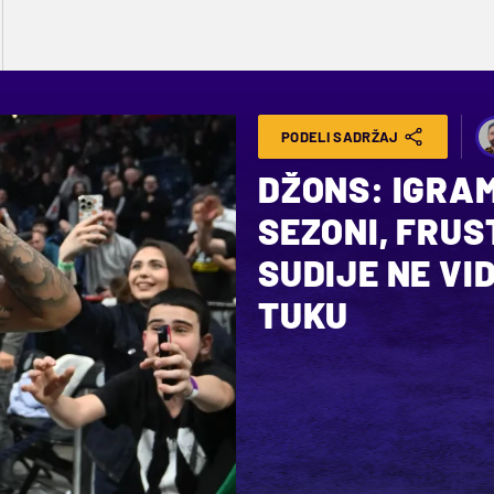
PODELI SADRŽAJ
DŽONS: IGRA
SEZONI, FRU
SUDIJE NE VI
TUKU