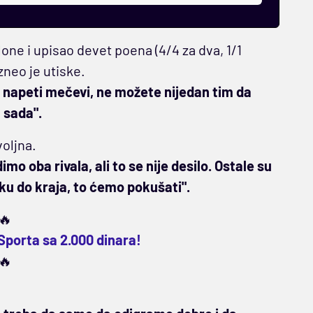
one i upisao devet poena (4/4 za dva, 1/1
zneo je utiske.
, napeti mečevi, ne možete nijedan tim da
 sada".
oljna.
o oba rivala, ali to se nije desilo. Ostale su
ku do kraja, to ćemo pokušati".
🔥
Sporta sa 2.000 dinara!
🔥