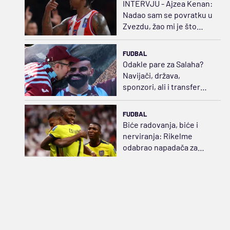
INTERVJU - Ajzea Kenan:
Nadao sam se povratku u
Zvezdu, žao mi je što
neće videti moje novo
telo
FUDBAL
Odakle pare za Salaha?
Navijači, država,
sponzori, ali i transfer
politika
FUDBAL
Biće radovanja, biće i
nerviranja: Rikelme
odabrao napadača za
Boku i razbuktao požar
strasti