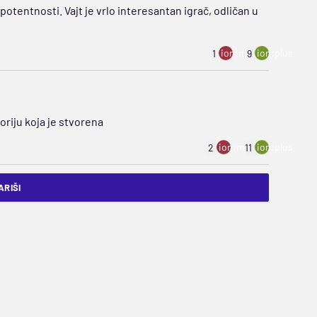
otentnosti. Vajt je vrlo interesantan igrač, odličan u
ion:minus
ion:plus
1
9
riju koja je stvorena
ion:minus
ion:plus
2
11
RIŠI