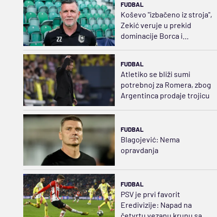
FUDBAL
Koševo "izbačeno iz stroja",
Zekić veruje u prekid
dominacije Borca i
Zrinjskog
FUDBAL
Atletiko se bliži sumi
potrebnoj za Romera, zbog
Argentinca prodaje trojicu
FUDBAL
Blagojević: Nema
opravdanja
FUDBAL
PSV je prvi favorit
Eredivizije: Napad na
četvrtu vezanu krunu sa