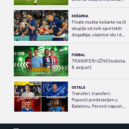
starim snagama
KOŠARKA
Finale muške košarke na OI
skuplje od svih sportskih
događaja, ulaznice idu i do
3.350 dolara
FUDBAL
TRANSFERI UŽIVO (subota,
8. avgust)
OSTALO
Transferi, transferi:
Popović predstavljen u
Balatonu, Perović napustio
Dinamo, Lavovi sve jači