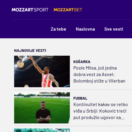
Za tebe
Naslovna
Sve vesti
NAJNOVIJE VESTI
KOŠARKA
Posle Milsa, još jedna
dobra vest za Asvel:
Bolomboj stiže u Vilerban
FUDBAL
Kontinuitet kakav se retko
viđa u Srbiji: Koković treći
put produžio ugovor sa
Železničarom