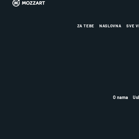
ZA TEBE
NASLOVNA
SVE V
O nama
Us