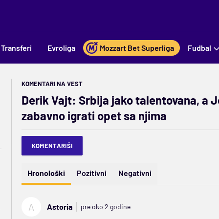
Transferi
Evroliga
Mozzart Bet Superliga
Fudbal
KOMENTARI NA VEST
Derik Vajt: Srbija jako talentovana, a
zabavno igrati opet sa njima
KOMENTARIŠI
Hronološki
Pozitivni
Negativni
A
Astoria
pre oko 2 godine