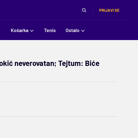
PRIJAVI SE
Košarka
Tenis
Ostalo
 Jokić neverovatan; Tejtum: Biće