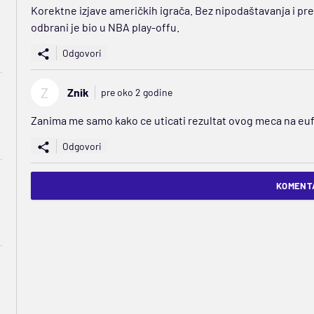
Korektne izjave američkih igrača. Bez nipodaštavanja i prep
odbrani je bio u NBA play-offu.
Odgovori
Z
Znik
pre oko 2 godine
Zanima me samo kako ce uticati rezultat ovog meca na eufo
Odgovori
KOMENTA