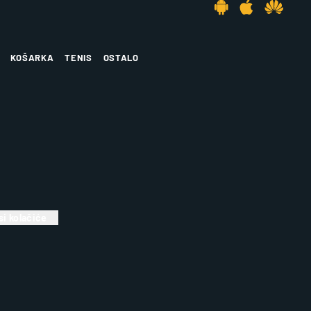
KOŠARKA
TENIS
OSTALO
i kolačiće