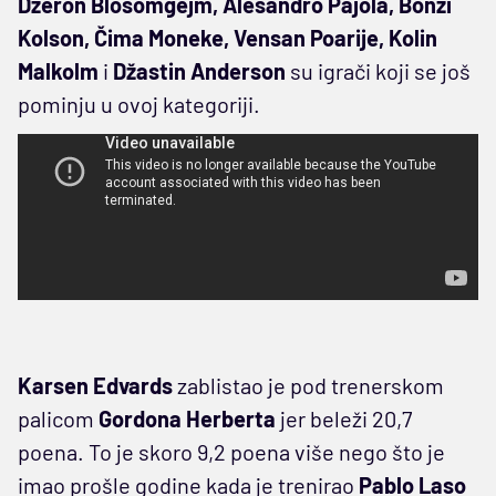
Džeron Blosomgejm, Alesandro Pajola, Bonzi
Kolson, Čima Moneke, Vensan Poarije, Kolin
Malkolm
i
Džastin Anderson
su igrači koji se još
pominju u ovoj kategoriji.
Karsen Edvards
zablistao je pod trenerskom
palicom
Gordona Herberta
jer beleži 20,7
poena. To je skoro 9,2 poena više nego što je
imao prošle godine kada je trenirao
Pablo Laso