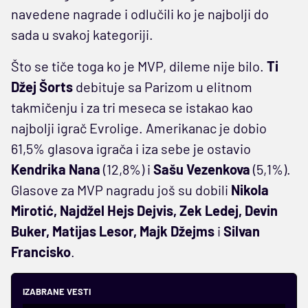
navedene nagrade i odlučili ko je najbolji do
sada u svakoj kategoriji.
Što se tiče toga ko je MVP, dileme nije bilo.
Ti
Džej Šorts
debituje sa Parizom u elitnom
takmičenju i za tri meseca se istakao kao
najbolji igrač Evrolige. Amerikanac je dobio
61,5% glasova igrača i iza sebe je ostavio
Kendrika Nana
(12,8%) i
Sašu Vezenkova
(5,1%).
Glasove za MVP nagradu još su dobili
Nikola
Mirotić, Najdžel Hejs Dejvis, Zek Ledej, Devin
Buker, Matijas Lesor, Majk Džejms
i
Silvan
Francisko
.
IZABRANE VESTI