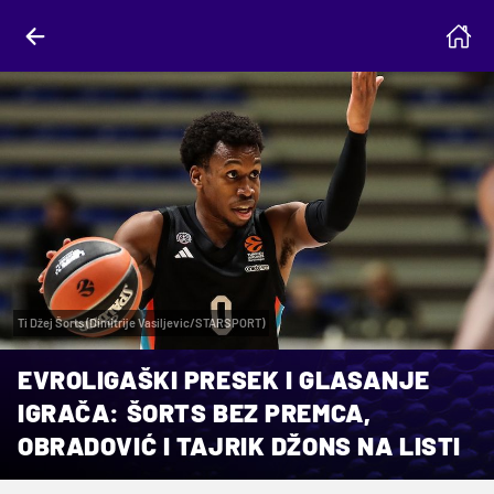
Ti Džej Šorts (Dimitrije Vasiljevic/STARSPORT)
EVROLIGAŠKI PRESEK I GLASANJE
IGRAČA: ŠORTS BEZ PREMCA,
OBRADOVIĆ I TAJRIK DŽONS NA LISTI