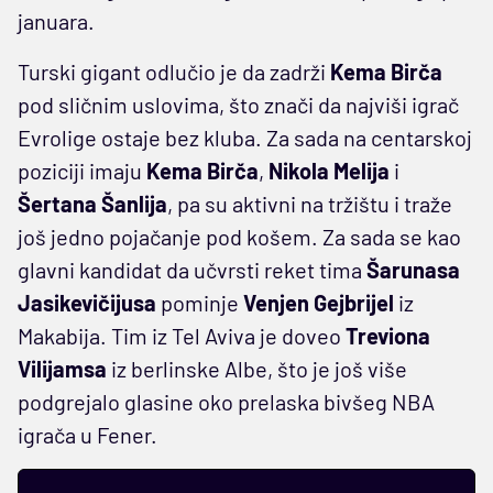
januara.
Turski gigant odlučio je da zadrži
Kema Birča
pod sličnim uslovima, što znači da najviši igrač
Evrolige ostaje bez kluba. Za sada na centarskoj
poziciji imaju
Kema Birča
,
Nikola Melija
i
Šertana Šanlija
, pa su aktivni na tržištu i traže
još jedno pojačanje pod košem. Za sada se kao
glavni kandidat da učvrsti reket tima
Šarunasa
Jasikevičijusa
pominje
Venjen Gejbrijel
iz
Makabija. Tim iz Tel Aviva je doveo
Treviona
Vilijamsa
iz berlinske Albe, što je još više
podgrejalo glasine oko prelaska bivšeg NBA
igrača u Fener.