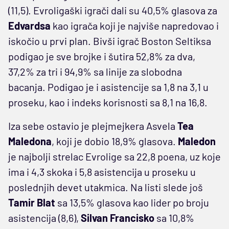
(11,5). Evroligaški igrači dali su 40,5% glasova za
Edvardsa
kao igrača koji je najviše napredovao i
iskočio u prvi plan. Bivši igrač Boston Seltiksa
podigao je sve brojke i šutira 52,8% za dva,
37,2% za tri i 94,9% sa linije za slobodna
bacanja. Podigao je i asistencije sa 1,8 na 3,1 u
proseku, kao i indeks korisnosti sa 8,1 na 16,8.
Iza sebe ostavio je plejmejkera Asvela
Tea
Maledona
, koji je dobio 18,9% glasova.
Maledon
je najbolji strelac Evrolige sa 22,8 poena, uz koje
ima i 4,3 skoka i 5,8 asistencija u proseku u
poslednjih devet utakmica. Na listi slede još
Tamir Blat
sa 13,5% glasova kao lider po broju
asistencija (8,6),
Silvan Francisko
sa 10,8%