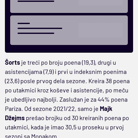
Šorts
je treći po broju poena (19,3), drugi u
asistencijama (7,9) i prvi u indeksnim poenima
(23,6) posle prvog dela sezone. Kreira 38 poena
po utakmici kroz koševe i asistencije, po meču
je ubedljivo najbolji. Zaslužan je za 44% poena
Pariza. Od sezone 2021/22, samo je
Majk
Džejms
prešao brojku od 30 kreiranih poena po
utakmici, kada je imao 30,5 u proseku u prvoj
sezoni sa Monakom.