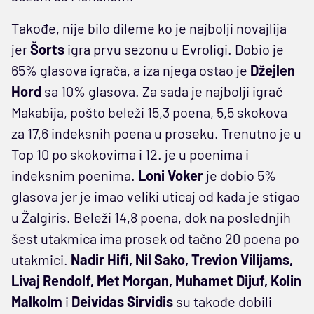
Takođe, nije bilo dileme ko je najbolji novajlija
jer
Šorts
igra prvu sezonu u Evroligi. Dobio je
65% glasova igrača, a iza njega ostao je
Džejlen
Hord
sa 10% glasova. Za sada je najbolji igrač
Makabija, pošto beleži 15,3 poena, 5,5 skokova
za 17,6 indeksnih poena u proseku. Trenutno je u
Top 10 po skokovima i 12. je u poenima i
indeksnim poenima.
Loni Voker
je dobio 5%
glasova jer je imao veliki uticaj od kada je stigao
u Žalgiris. Beleži 14,8 poena, dok na poslednjih
šest utakmica ima prosek od tačno 20 poena po
utakmici.
Nadir Hifi, Nil Sako, Trevion Vilijams,
Livaj Rendolf, Met Morgan, Muhamet Dijuf, Kolin
Malkolm
i
Deividas Sirvidis
su takođe dobili