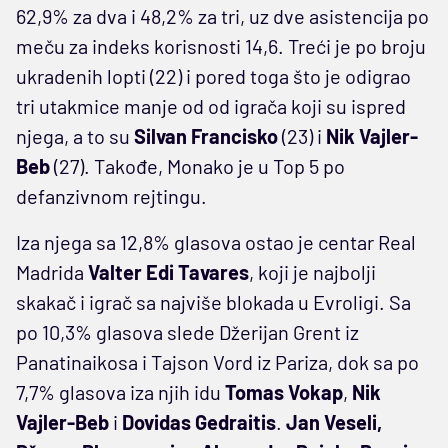
62,9% za dva i 48,2% za tri, uz dve asistencija po
meču za indeks korisnosti 14,6. Treći je po broju
ukradenih lopti (22) i pored toga što je odigrao
tri utakmice manje od od igrača koji su ispred
njega, a to su
Silvan Francisko
(23) i
Nik Vajler-
Beb
(27). Takođe, Monako je u Top 5 po
defanzivnom rejtingu.
Iza njega sa 12,8% glasova ostao je centar Real
Madrida
Valter Edi Tavares
, koji je najbolji
skakač i igrač sa najviše blokada u Evroligi. Sa
po 10,3% glasova slede Džerijan Grent iz
Panatinaikosa i Tajson Vord iz Pariza, dok sa po
7,7% glasova iza njih idu
Tomas Vokap
,
Nik
Vajler-Beb
i
Dovidas Gedraitis
.
Jan Veseli,