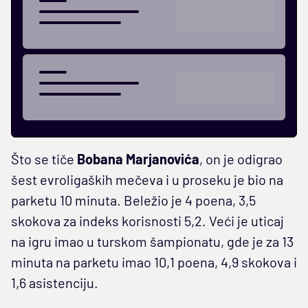
Što se tiče
Bobana Marjanovića
, on je odigrao
šest evroligaških mečeva i u proseku je bio na
parketu 10 minuta. Beležio je 4 poena, 3,5
skokova za indeks korisnosti 5,2. Veći je uticaj
na igru imao u turskom šampionatu, gde je za 13
minuta na parketu imao 10,1 poena, 4,9 skokova i
1,6 asistenciju.