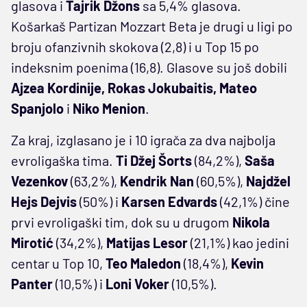
glasova i
Tajrik Džons
sa 5,4% glasova.
Košarkaš Partizan Mozzart Beta je drugi u ligi po
broju ofanzivnih skokova (2,8) i u Top 15 po
indeksnim poenima (16,8). Glasove su još dobili
Ajzea Kordinije, Rokas Jokubaitis, Mateo
Spanjolo
i
Niko Menion
.
Za kraj, izglasano je i 10 igrača za dva najbolja
evroligaška tima.
Ti Džej Šorts
(84,2%),
Saša
Vezenkov
(63,2%),
Kendrik Nan
(60,5%),
Najdžel
Hejs Dejvis
(50%) i
Karsen Edvards
(42,1%) čine
prvi evroligaški tim, dok su u drugom
Nikola
Mirotić
(34,2%),
Matijas Lesor
(21,1%) kao jedini
centar u Top 10,
Teo Maledon
(18,4%),
Kevin
Panter
(10,5%) i
Loni Voker
(10,5%).