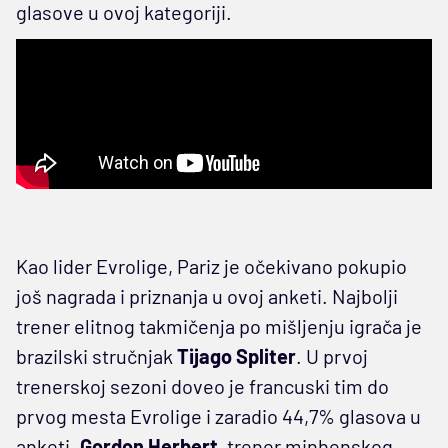
glasove u ovoj kategoriji.
Kao lider Evrolige, Pariz je očekivano pokupio
još nagrada i priznanja u ovoj anketi. Najbolji
trener elitnog takmičenja po mišljenju igrača je
brazilski stručnjak
Tijago Spliter
. U prvoj
trenerskoj sezoni doveo je francuski tim do
prvog mesta Evrolige i zaradio 44,7% glasova u
anketi.
Gordon Herbert
, trener minhenskog