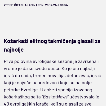
VREME ČITANJA: 4MIN | PON. 23.12.24. | 09:54
Košarkaši elitnog takmičenja glasali za
najbolje
Prva polovina evroligaške sezone je završena i
vreme je da se svedu utisci. Ko je bio najbolji
igrač do sada, trener, novajlija, defanzivac, igrač
koji je najviše napredovao i koje su najbolje
petorke Evrolige. U anketi specijalizovanog
košarkaškog sajta "
BasketNews
" učestvovalo je
40 evroligaških igrača, koji su glasali za sve