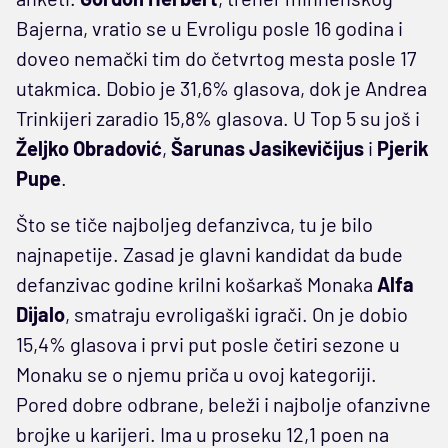
Bajerna, vratio se u Evroligu posle 16 godina i
doveo nemački tim do četvrtog mesta posle 17
utakmica. Dobio je 31,6% glasova, dok je Andrea
Trinkijeri zaradio 15,8% glasova. U Top 5 su još i
Željko Obradović
,
Šarunas Jasikevičijus
i
Pjerik
Pupe
.
Što se tiče najboljeg defanzivca, tu je bilo
najnapetije. Zasad je glavni kandidat da bude
defanzivac godine krilni košarkaš Monaka
Alfa
Dijalo
, smatraju evroligaški igrači. On je dobio
15,4% glasova i prvi put posle četiri sezone u
Monaku se o njemu priča u ovoj kategoriji.
Pored dobre odbrane, beleži i najbolje ofanzivne
brojke u karijeri. Ima u proseku 12,1 poen na