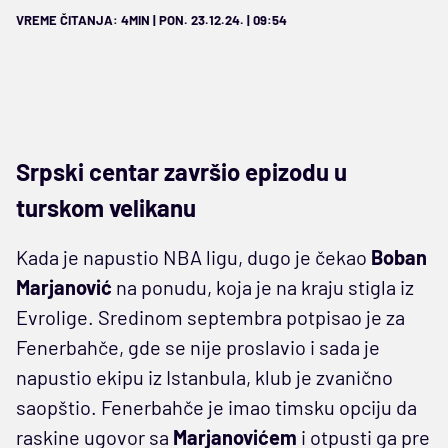
VREME ČITANJA: 4MIN | PON. 23.12.24. | 09:54
Srpski centar završio epizodu u
turskom velikanu
Kada je napustio NBA ligu, dugo je čekao
Boban
Marjanović
na ponudu, koja je na kraju stigla iz
Evrolige. Sredinom septembra potpisao je za
Fenerbahče, gde se nije proslavio i sada je
napustio ekipu iz Istanbula, klub je zvanično
saopštio. Fenerbahče je imao timsku opciju da
raskine ugovor sa
Marjanovićem
i otpusti ga pre