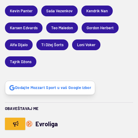
Kevin Panter
Saša Vezenkov
Kendrik Nan
Karsen Edvards
Teo Maledon
Gordon Herbert
Alfa Dijalo
Ti Džej Šorts
Loni Voker
Tajrik Džons
Dodajte Mozzart Sport u vaš Google izbor
OBAVEŠTAVAJ ME
Evroliga