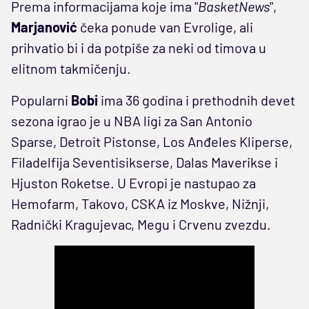
Prema informacijama koje ima "
BasketNews
",
Marjanović
čeka ponude van Evrolige, ali
prihvatio bi i da potpiše za neki od timova u
elitnom takmičenju.
Popularni
Bobi
ima 36 godina i prethodnih devet
sezona igrao je u NBA ligi za San Antonio
Sparse, Detroit Pistonse, Los Anđeles Kliperse,
Filadelfija Seventisikserse, Dalas Maverikse i
Hjuston Roketse. U Evropi je nastupao za
Hemofarm, Takovo, CSKA iz Moskve, Nižnji,
Radnički Kragujevac, Megu i Crvenu zvezdu.