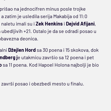
e prišao na jednocifren minus posle trojke
 zatim je usledila serija Makabija od 11:0
naletu imali su i
Zek Henkins
i
Dejvid Afijani
,
 ubedljivih +21. Ostalo je da se odradi posao u
eobavezna deonica.
alni
Džejlen Hord
sa 30 poena i 15 skokova, dok
ndberg j
e utakmicu završio sa 12 poena i pet
o
sa 11 poena. Kod Hapoel Holona najbolji je bio
 završi posao i obezbedi mesto u finalu.