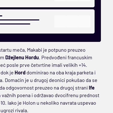
startu meča, Makabi je potpuno preuzeo
om
Džejlenu Hordu
. Predvođeni francuskim
već posle prve četvrtine imali velikih +14.
 dok je
Hord
dominirao na oba kraja parketa i
ca. Domaćin je u drugoj deonici pokušao da se
 tada odgovornost preuzeo na drugoj strani
Ife
m važnih poena i održavao dvocifrenu prednost
+10. Iako je Holon u nekoliko navrata uspevao
ugrozi rivala.