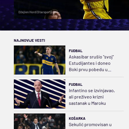
Džejlen Hord (Starsport)
NAJNOVIJE VESTI
FUDBAL
Askasibar srušio "svoj"
Estudijantes i doneo
Boki prvu pobedu u
Klausuri
FUDBAL
Infantino se izvinjavao,
ali preživeo krizni
sastanak u Maroku
KOŠARKA
Sekulić promovisan u