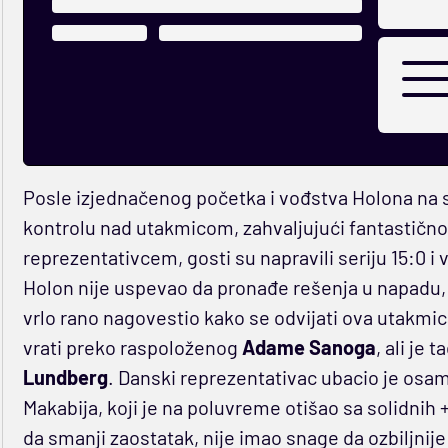
Posle izjednačenog početka i vođstva Holona na 
kontrolu nad utakmicom, zahvaljujući fantastičn
reprezentativcem, gosti su napravili seriju 15:0 i 
Holon nije uspevao da pronađe rešenja u napadu,
vrlo rano nagovestio kako se odvijati ova utakmi
vrati preko raspoloženog
Adame Sanoga
, ali je
Lundberg
. Danski reprezentativac ubacio je osa
Makabija, koji je na poluvreme otišao sa solidnih 
da smanji zaostatak, nije imao snage da ozbiljnije 