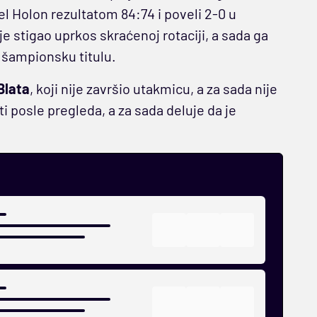
l Holon rezultatom 84:74 i poveli 2-0 u
je stigao uprkos skraćenoj rotaciji, a sada ga
 šampionsku titulu.
Blata
, koji nije završio utakmicu, a za sada nije
i posle pregleda, a za sada deluje da je