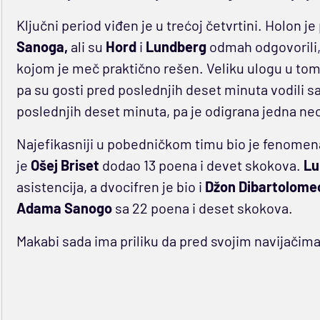
Ključni period viđen je u trećoj četvrtini. Holon j
Sanoga,
ali su
Hord
i
Lundberg
odmah odgovorili, a
kojom je meč praktično rešen. Veliku ulogu u tom 
pa su gosti pred poslednjih deset minuta vodili sa
poslednjih deset minuta, pa je odigrana jedna n
Najefikasniji u pobedničkom timu bio je fenomen
je
Ošej Briset
dodao 13 poena i devet skokova.
Lu
asistencija, a dvocifren je bio i
Džon Dibartolome
Adama Sanogo
sa 22 poena i deset skokova.
Makabi sada ima priliku da pred svojim navijačima