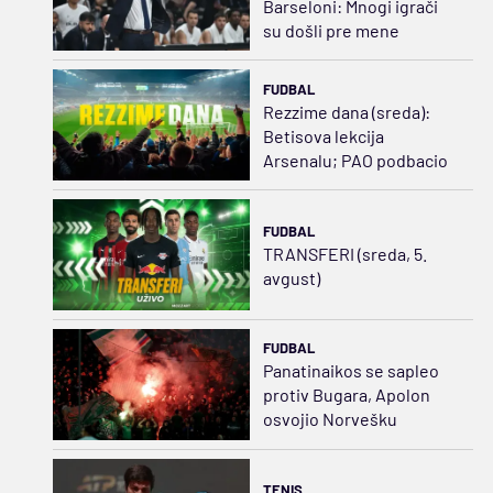
Barseloni: Mnogi igrači
su došli pre mene
FUDBAL
Rezzime dana (sreda):
Betisova lekcija
Arsenalu; PAO podbacio
FUDBAL
TRANSFERI (sreda, 5.
avgust)
FUDBAL
Panatinaikos se sapleo
protiv Bugara, Apolon
osvojio Norvešku
TENIS