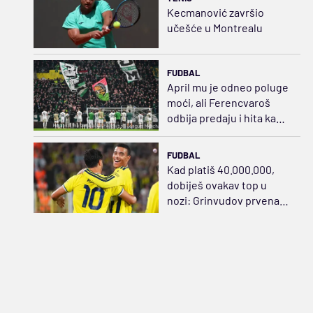
Kecmanović završio
učešće u Montrealu
FUDBAL
April mu je odneo poluge
moći, ali Ferencvaroš
odbija predaju i hita ka
sudaru sa Salahom
FUDBAL
Kad platiš 40.000.000,
dobiješ ovakav top u
nozi: Grinvudov prvenac,
zategao praćku za sve
pare