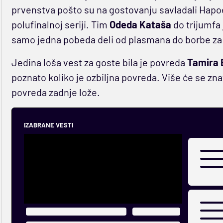
prvenstva pošto su na gostovanju savladali Hapoe
polufinalnoj seriji. Tim
Odeda Kataša
do trijumfa 
samo jedna pobeda deli od plasmana do borbe za
Jedina loša vest za goste bila je povreda
Tamira 
poznato koliko je ozbiljna povreda. Više će se znat
povreda zadnje lože.
IZABRANE VESTI