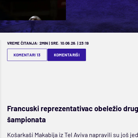
VREME ČITANJA: 2MIN | SRE. 10.06.26. | 23:19
KOMENTARI 13
KOMENTARIŠI
Francuski reprezentativac obeležio drugi
šampionata
Košarkaši Makabija iz Tel Aviva napravili su još je