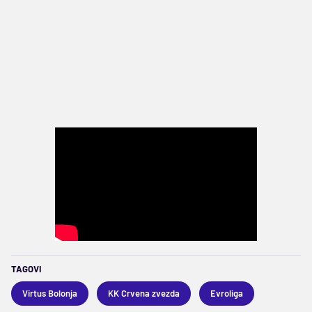
TAGOVI
Virtus Bolonja
KK Crvena zvezda
Evroliga