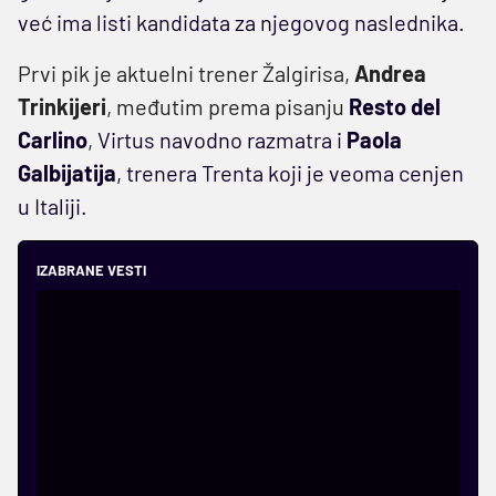
već ima listi kandidata za njegovog naslednika.
Prvi pik je aktuelni trener Žalgirisa,
Andrea
Trinkijeri
, međutim prema pisanju
Resto del
Carlino
,
Virtus navodno razmatra i
Paola
Galbijatija
, trenera Trenta koji je veoma cenjen
u Italiji.
IZABRANE VESTI