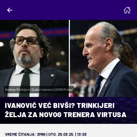
Andrea Trinkijeri i Duško Ivanović (©MN Press)
IVANOVIĆ VEĆ BIVŠI? TRINKIJERI
ŽELJA ZA NOVOG TRENERA VIRTUSA
VREME ČITANJA: 3MIN | UTO. 25.03.25. | 13:03