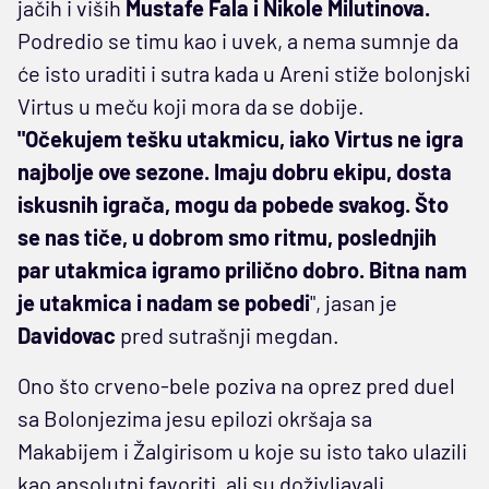
jačih i viših
Mustafe Fala i Nikole Milutinova.
Podredio se timu kao i uvek, a nema sumnje da
će isto uraditi i sutra kada u Areni stiže bolonjski
Virtus u meču koji mora da se dobije.
"Očekujem tešku utakmicu, iako Virtus ne igra
najbolje ove sezone. Imaju dobru ekipu, dosta
iskusnih igrača, mogu da pobede svakog. Što
se nas tiče, u dobrom smo ritmu, poslednjih
par utakmica igramo prilično dobro. Bitna nam
je utakmica i nadam se pobedi
", jasan je
Davidovac
pred sutrašnji megdan.
Ono što crveno-bele poziva na oprez pred duel
sa Bolonjezima jesu epilozi okršaja sa
Makabijem i Žalgirisom u koje su isto tako ulazili
kao apsolutni favoriti, ali su doživljavali