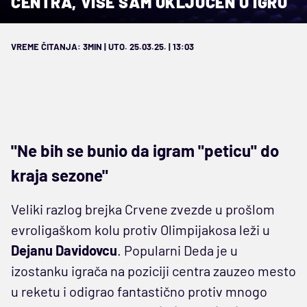
CENTRA, VIŠE SAM UKLJUČEN U IGRU
VREME ČITANJA: 3MIN | UTO. 25.03.25. | 13:03
"Ne bih se bunio da igram "peticu" do
kraja sezone"
Veliki razlog brejka Crvene zvezde u prošlom
evroligaškom kolu protiv Olimpijakosa leži u
Dejanu Davidovcu
. Popularni Deda je u
izostanku igrača na poziciji centra zauzeo mesto
u reketu i odigrao fantastično protiv mnogo