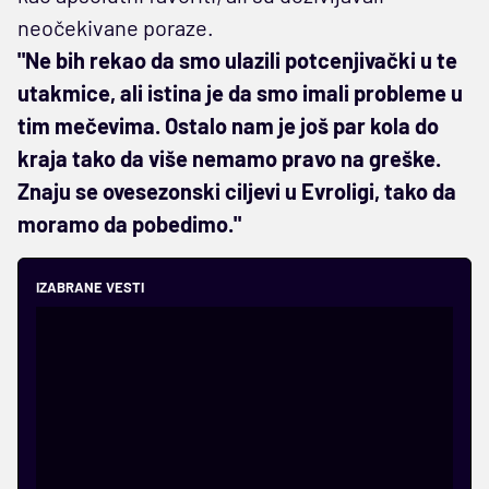
neočekivane poraze.
"Ne bih rekao da smo ulazili potcenjivački u te
utakmice, ali istina je da smo imali probleme u
tim mečevima. Ostalo nam je još par kola do
kraja tako da više nemamo pravo na greške.
Znaju se ovesezonski ciljevi u Evroligi, tako da
moramo da pobedimo."
IZABRANE VESTI