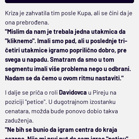
Kriza je zahvatila tim posle Kupa, ali se čini da je
ona prebrođena.
"Mislim da nam je trebala jedna utakmica da
"kliknemo". Imali smo pad, ali u poslednje tri-
četiri utakmice igramo poprilično dobro, pre
svega u napadu. Smatram da smo u tom
segmentu imali više problema nego u odbrani.
Nadam se da čemo u ovom ritmu nastaviti."
I dalje se priča o roli
Davidovca
u Pireju na
poziciji "petice". U dugotrajnom izostanku
cenatara, možda bude ponovo dobio takva
zaduženja.
"Ne bih se bunio da igram centra do kraja
sezone. Nije mi prvi put da sam igrao "peticu",