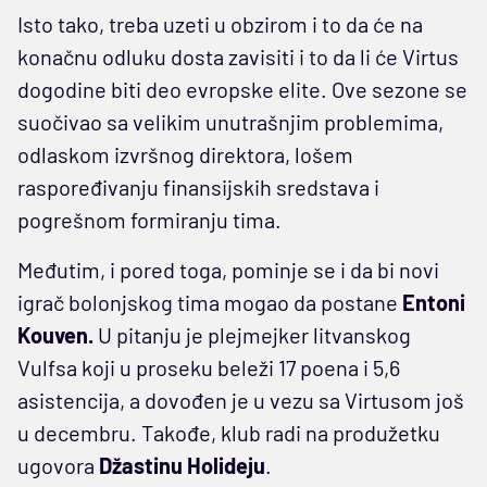
Isto tako, treba uzeti u obzirom i to da će na
konačnu odluku dosta zavisiti i to da li će Virtus
dogodine biti deo evropske elite. Ove sezone se
suočivao sa velikim unutrašnjim problemima,
odlaskom izvršnog direktora, lošem
raspoređivanju finansijskih sredstava i
pogrešnom formiranju tima.
Međutim, i pored toga, pominje se i da bi novi
igrač bolonjskog tima mogao da postane
Entoni
Kouven.
U pitanju je plejmejker litvanskog
Vulfsa koji u proseku beleži 17 poena i 5,6
asistencija, a dovođen je u vezu sa Virtusom još
u decembru. Takođe, klub radi na produžetku
ugovora
Džastinu Holideju
.