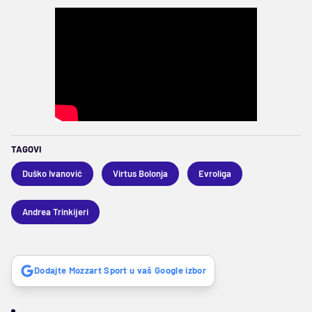
TAGOVI
Duško Ivanović
Virtus Bolonja
Evroliga
Andrea Trinkijeri
Dodajte Mozzart Sport u vaš Google izbor