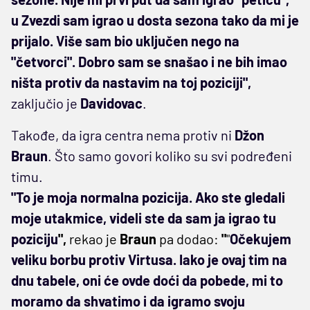
u Zvezdi sam igrao u dosta sezona tako da mi je
prijalo. Više sam bio uključen nego na
"četvorci". Dobro sam se snašao i ne bih imao
ništa protiv da nastavim na toj poziciji",
zaključio je
Davidovac
.
Takođe, da igra centra nema protiv ni
Džon
Braun
. Što samo govori koliko su svi podređeni
timu.
"To je moja normalna pozicija. Ako ste gledali
moje utakmice, videli ste da sam ja igrao tu
poziciju
",
rekao je
Braun
pa dodao:
"
"
Očekujem
veliku borbu protiv Virtusa. Iako je ovaj tim na
dnu tabele, oni će ovde doći da pobede, mi to
moramo da shvatimo i da igramo svoju