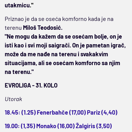
utakmicu
."
Priznao je da se oseća komforno kada je na
terenu
Miloš Teodosić.
"Ne mogu da kažem da se osećam bolje, on je
isti kao i svi moji saigrači. On je pametan igrač,
može da me nađe na terenu i svakakvim
situacijama, ali se osećam komforno sa njim
na terenu."
EVROLIGA - 31. KOLO
Utorak
18.45: (1.25) Fenerbahče (17,00) Pariz (4,40)
19.00: (1,35) Monako (16,00) Žalgiris (3,50)