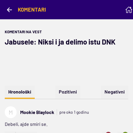
KOMENTARI
KOMENTARI NA VEST
Jabusele: Niksi i ja delimo istu DNK
Hronološki
Pozitivni
Negativni
M
Mookie Blaylock
pre oko 1 godinu
Debeli, ajde smiri se.