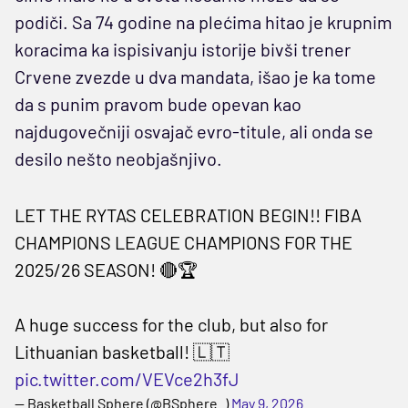
podiči. Sa 74 godine na plećima hitao je krupnim
koracima ka ispisivanju istorije bivši trener
Crvene zvezde u dva mandata, išao je ka tome
da s punim pravom bude opevan kao
najdugovečniji osvajač evro-titule, ali onda se
desilo nešto neobjašnjivo.
LET THE RYTAS CELEBRATION BEGIN!! FIBA
CHAMPIONS LEAGUE CHAMPIONS FOR THE
2025/26 SEASON! 🔴🏆
A huge success for the club, but also for
Lithuanian basketball! 🇱🇹
pic.twitter.com/VEVce2h3fJ
— Basketball Sphere (@BSphere_)
May 9, 2026