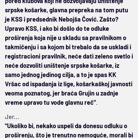
pored klubova koji ne dozvoljavaju uništenje
srpske košarke, glavna prepreka na tom putu
je KSS i predsednik Nebojša Čović. Zašto?
Upravo KSS, i ako bi došlo do te odluke
proširenja koja nije u skladu sa pravilnikom o
takmičenju i sa kojom bi trebalo da se uskladi i
registracioni pravilnik, neće dati zeleno svetlo i
neće dozvoliti uništenje srpske košarke, iz
samo jednog jedinog cilja, a to je spas KK
Vršac od ispadanja iz lige, košarkaškoj javnosti
veoma poznatog, jer braća Grujin u zadnje
vreme upravo tu vode glavnu reč"
.
Jer...
"Ukoliko bi, nekako uspeli da donesu odluku o
proširenju, što je trenutno nemoguće, morali bi