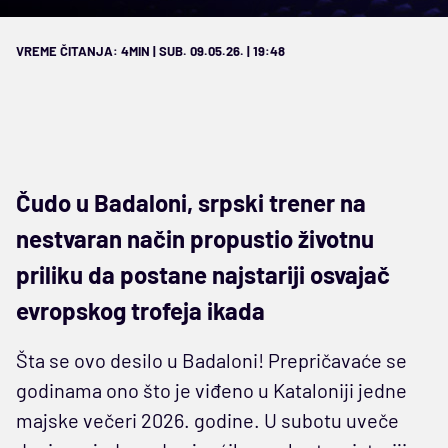
VREME ČITANJA: 4MIN | SUB. 09.05.26. | 19:48
Čudo u Badaloni, srpski trener na
nestvaran način propustio životnu
priliku da postane najstariji osvajač
evropskog trofeja ikada
Šta se ovo desilo u Badaloni! Prepričavaće se
godinama ono što je viđeno u Kataloniji jedne
majske večeri 2026. godine. U subotu uveče