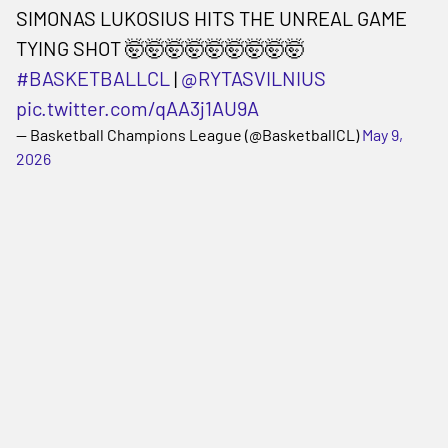
SIMONAS LUKOSIUS HITS THE UNREAL GAME
TYING SHOT 🤯🤯🤯🤯🤯🤯🤯🤯🤯
#BASKETBALLCL
|
@RYTASVILNIUS
pic.twitter.com/qAA3j1AU9A
— Basketball Champions League (@BasketballCL)
May 9,
2026