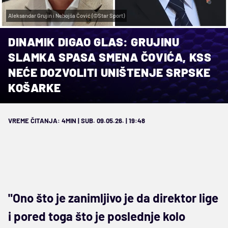
Aleksandar Grujin i Nebojša Čović (©Star Sport)
DINAMIK DIGAO GLAS: GRUJINU
SLAMKA SPASA SMENA ČOVIĆA, KSS
NEĆE DOZVOLITI UNIŠTENJE SRPSKE
KOŠARKE
VREME ČITANJA: 4MIN | SUB. 09.05.26. | 19:48
"Ono što je zanimljivo je da direktor lige
i pored toga što je poslednje kolo