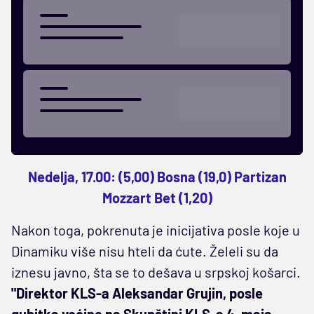
Nedelja, 17.00: (5,00) Bosna (19,0) Partizan
Mozzart Bet (1,20)
Nakon toga, pokrenuta je inicijativa posle koje u
Dinamiku više nisu hteli da ćute. Želeli su da
iznesu javno, šta se to dešava u srpskoj košarci.
"Direktor KLS-a Aleksandar Grujin, posle
gubitka većine na Skupštini KLS-a 4. maja