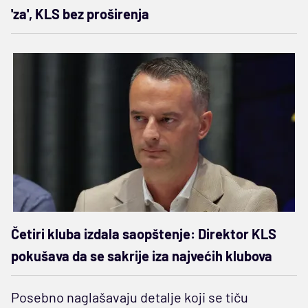
'za', KLS bez proširenja
Četiri kluba izdala saopštenje: Direktor KLS
pokušava da se sakrije iza najvećih klubova
Posebno naglašavaju detalje koji se tiču