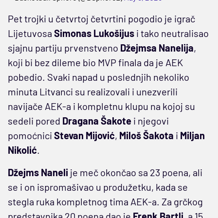
Pet trojki u četvrtoj četvrtini pogodio je igrač
Lijetuvosa
Simonas Lukošijus
i tako neutralisao
sjajnu partiju prvenstveno
Džejmsa Nanelija
,
koji bi bez dileme bio MVP finala da je AEK
pobedio. Svaki napad u poslednjih nekoliko
minuta Litvanci su realizovali i unezverili
navijače AEK-a i kompletnu klupu na kojoj su
sedeli pored
Dragana Šakote
i njegovi
pomoćnici
Stevan Mijović
,
Miloš Šakota
i
Miljan
Nikolić
.
Džejms Naneli
je meč okončao sa 23 poena, ali
se i on ispromašivao u produžetku, kada se
stegla ruka kompletnog tima AEK-a. Za grčkog
predstavnika 20 poena dao je
Frenk Bartli
, a 15