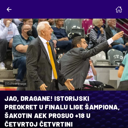
©Guliver image
JAO, DRAGANE! ISTORIJSKI
PREOKRET U FINALU LIGE ŠAMPIONA,
ŠAKOTIN AEK PROSUO +18 U
ČETVRTOJ ČETVRTINI