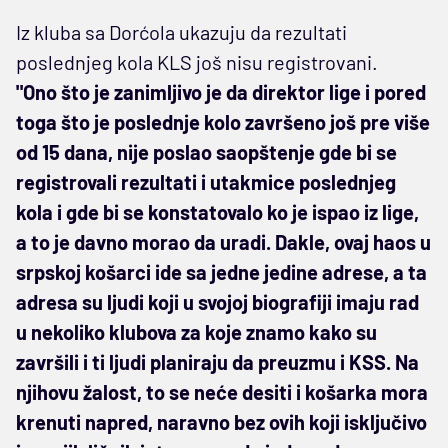
Iz kluba sa Dorćola ukazuju da rezultati
poslednjeg kola KLS još nisu registrovani.
"Ono što je zanimljivo je da direktor lige i pored
toga što je poslednje kolo završeno još pre više
od 15 dana, nije poslao saopštenje gde bi se
registrovali rezultati i utakmice poslednjeg
kola i gde bi se konstatovalo ko je ispao iz lige,
a to je davno morao da uradi. Dakle, ovaj haos u
srpskoj košarci ide sa jedne jedine adrese, a ta
adresa su ljudi koji u svojoj biografiji imaju rad
u nekoliko klubova za koje znamo kako su
završili i ti ljudi planiraju da preuzmu i KSS. Na
njihovu žalost, to se neće desiti i košarka mora
krenuti napred, naravno bez ovih koji isključivo