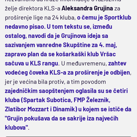
želje direktora KLS-a
Aleksandra Grujina
za
proširenje lige na 24 kluba,
o čemu je Sportklub
nedavno pisao. U tom tekstu se, između
ostalog, navodi da je Grujinova ideja sa
sazivanjem vanredne Skupštine za 4. maj,
zapravo plan da se košarkaški klub Vršac
sačuva u KLS rangu
. U međuvremenu,
zahtev
vodećeg čoveka KLS-a za proširenje je odbijen
,
jer je većina bila protiv, a tim povodom
zajedničkim saopštenjem oglasila su se četiri
kluba (Spartak Subotica, FMP Železnik,
Zlatibor Mozzart i Dinamik) u kojem se ističe da
"Grujin pokušava da se sakrije iza najvećih
klubova"
.