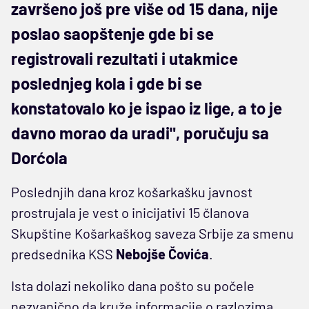
završeno još pre više od 15 dana, nije
poslao saopštenje gde bi se
registrovali rezultati i utakmice
poslednjeg kola i gde bi se
konstatovalo ko je ispao iz lige, a to je
davno morao da uradi", poručuju sa
Dorćola
Poslednjih dana kroz košarkašku javnost
prostrujala je vest o inicijativi 15 članova
Skupštine Košarkaškog saveza Srbije za smenu
predsednika KSS
Nebojše Čovića
.
Ista dolazi nekoliko dana pošto su počele
nezvanično da kruže informacije o razlozima