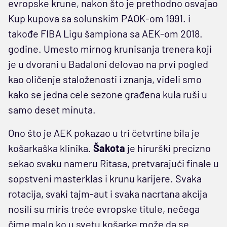
evropske krune, nakon što je prethodno osvajao
Kup kupova sa solunskim PAOK-om 1991. i
takođe FIBA Ligu šampiona sa AEK-om 2018.
godine. Umesto mirnog krunisanja trenera koji
je u dvorani u Badaloni delovao na prvi pogled
kao oličenje staloženosti i znanja, videli smo
kako se jedna cele sezone građena kula ruši u
samo deset minuta.
Ono što je AEK pokazao u tri četvrtine bila je
košarkaška klinika.
Šakota
je hirurški precizno
sekao svaku nameru Ritasa, pretvarajući finale u
sopstveni masterklas i krunu karijere. Svaka
rotacija, svaki tajm-aut i svaka nacrtana akcija
nosili su miris treće evropske titule, nečega
čime malo ko u svetu košarke može da se