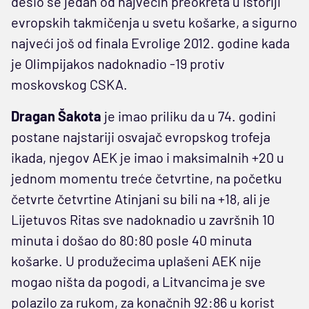
desio se jedan od najvećih preokreta u istoriji
evropskih takmičenja u svetu košarke, a sigurno
najveći još od finala Evrolige 2012. godine kada
je Olimpijakos nadoknadio -19 protiv
moskovskog CSKA.
Dragan Šakota
je imao priliku da u 74. godini
postane najstariji osvajač evropskog trofeja
ikada, njegov AEK je imao i maksimalnih +20 u
jednom momentu treće četvrtine, na početku
četvrte četvrtine Atinjani su bili na +18, ali je
Lijetuvos Ritas sve nadoknadio u završnih 10
minuta i došao do 80:80 posle 40 minuta
košarke. U produžecima uplašeni AEK nije
mogao ništa da pogodi, a Litvancima je sve
polazilo za rukom, za konačnih 92:86 u korist