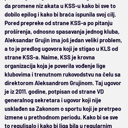
da promene niz akata u KSS-u kako bi sve to
dobilo epilog i kako bi braća ispunila svoj cilj.
Pored prepreke od strane KSS-a po pitanju
proširenja, odnosno spasavanja jednog kluba,
Aleksandar Grujin ima još jedan veliki problem,
a to je predlog ugovora koji je stigao u KLS od
strane KSS-a. Naime, KSS je krovna
organizacija koja je poverila vođenje lige
klubovima i trenutnom rukovodstvu na čelu sa
direktorom Aleksandrom Grujinom. Taj ugovor
je iz 2011. godine, potpisan od strane VD
generalnog sekretara i ugovor koji nije
usklađen sa Zakonom o sportu koji je pretrpeo
izmene u prethodnom periodu. Kako bi se sve
to regulisalo i kako bi liga bila u regularnim