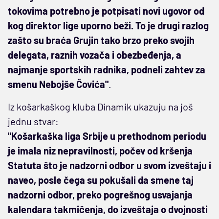
tokovima potrebno je potpisati novi ugovor od
kog direktor lige uporno beži. To je drugi razlog
zašto su braća Grujin tako brzo preko svojih
delegata, raznih vozača i obezbeđenja, a
najmanje sportskih radnika, podneli zahtev za
smenu Nebojše Čovića"
.
Iz košarkaškog kluba Dinamik ukazuju na još
jednu stvar:
"Košarkaška liga Srbije u prethodnom periodu
je imala niz nepravilnosti, počev od kršenja
Statuta što je nadzorni odbor u svom izveštaju i
naveo, posle čega su pokušali da smene taj
nadzorni odbor, preko pogrešnog usvajanja
kalendara takmičenja, do izveštaja o dvojnosti