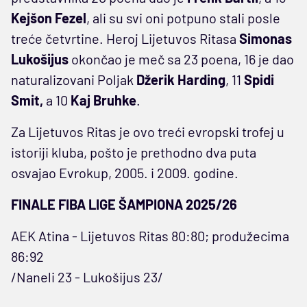
Kejšon Fezel
, ali su svi oni potpuno stali posle
treće četvrtine. Heroj Lijetuvos Ritasa
Simonas
Lukošijus
okončao je meč sa 23 poena, 16 je dao
naturalizovani Poljak
Džerik Harding
, 11
Spidi
Smit,
a 10
Kaj Bruhke
.
Za Lijetuvos Ritas je ovo treći evropski trofej u
istoriji kluba, pošto je prethodno dva puta
osvajao Evrokup, 2005. i 2009. godine.
FINALE FIBA LIGE ŠAMPIONA 2025/26
AEK Atina - Lijetuvos Ritas 80:80; produžecima
86:92
/Naneli 23 - Lukošijus 23/