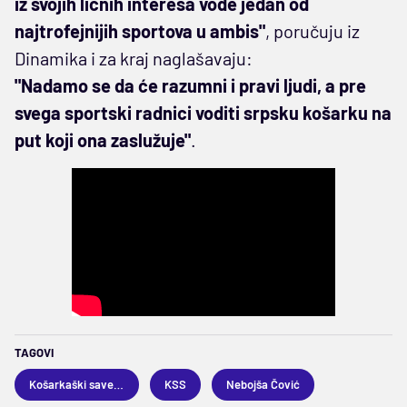
iz svojih ličnih interesa vode jedan od
najtrofejnijih sportova u ambis"
, poručuju iz
Dinamika i za kraj naglašavaju:
"Nadamo se da će razumni i pravi ljudi, a pre
svega sportski radnici voditi srpsku košarku na
put koji ona zaslužuje"
.
TAGOVI
Košarkaški savez Srbije
KSS
Nebojša Čović