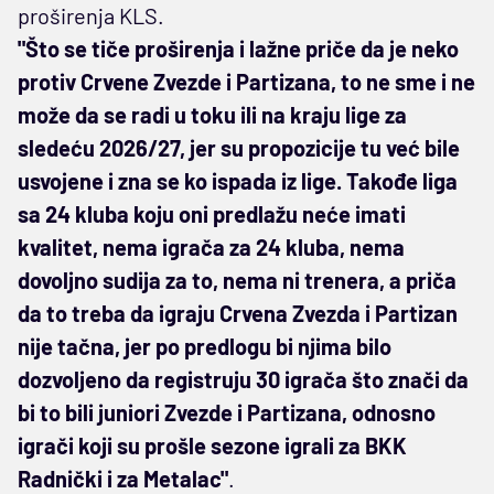
proširenja KLS.
"Što se tiče proširenja i lažne priče da je neko
protiv Crvene Zvezde i Partizana, to ne sme i ne
može da se radi u toku ili na kraju lige za
sledeću 2026/27, jer su propozicije tu već bile
usvojene i zna se ko ispada iz lige. Takođe liga
sa 24 kluba koju oni predlažu neće imati
kvalitet, nema igrača za 24 kluba, nema
dovoljno sudija za to, nema ni trenera, a priča
da to treba da igraju Crvena Zvezda i Partizan
nije tačna, jer po predlogu bi njima bilo
dozvoljeno da registruju 30 igrača što znači da
bi to bili juniori Zvezde i Partizana, odnosno
igrači koji su prošle sezone igrali za BKK
Radnički i za Metalac"
.