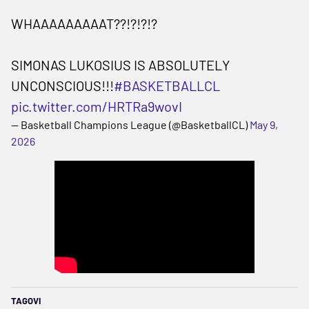
WHAAAAAAAAAT??!?!?!?
SIMONAS LUKOSIUS IS ABSOLUTELY
UNCONSCIOUS!!!
#BASKETBALLCL
pic.twitter.com/HRTRa9wovI
— Basketball Champions League (@BasketballCL)
May 9,
2026
TAGOVI