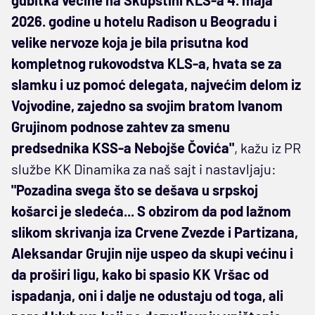
2026. godine u hotelu Radison u Beogradu i
velike nervoze koja je bila prisutna kod
kompletnog rukovodstva KLS-a, hvata se za
slamku i uz pomoć delegata, najvećim delom iz
Vojvodine, zajedno sa svojim bratom Ivanom
Grujinom podnose zahtev za smenu
predsednika KSS-a Nebojše Čovića"
, kažu iz PR
službe KK Dinamika za naš sajt i nastavljaju:
"Pozadina svega što se dešava u srpskoj
košarci je sledeća... S obzirom da pod lažnom
slikom skrivanja iza Crvene Zvezde i Partizana,
Aleksandar Grujin nije uspeo da skupi većinu i
da proširi ligu, kako bi spasio KK Vršac od
ispadanja, oni i dalje ne odustaju od toga, ali