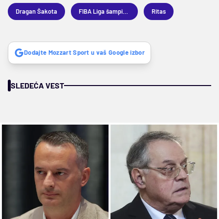
Dragan Šakota
FIBA Liga šampiona
Ritas
Dodajte Mozzart Sport u vaš Google izbor
SLEDEĆA VEST