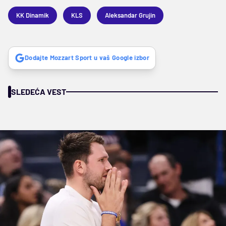
KK Dinamik
KLS
Aleksandar Grujin
Dodajte Mozzart Sport u vaš Google izbor
SLEDEĆA VEST