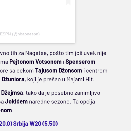
n ESPN (@nbaonespn)
vno tih za Nagetse, pošto tim još uvek nije
čima
Pejtonom Votsonom
i
Spenserom
vore sa bekom
Tajusom Džonsom
i centrom
 Džuniora
, koji je prešao u Majami Hit.
 Džejmsa
, tako da je posebno zanimljivo
sa
Jokićem
naredne sezone. Ta opcija
onom
.
(20,0) Srbija W20 (5,50)