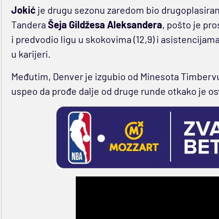
Jokić
je drugu sezonu zaredom bio drugoplasirani
Tandera
Šeja Gildžesa Aleksandera
, pošto je pr
i predvodio ligu u skokovima (12,9) i asistencijama 
u karijeri.
Međutim, Denver je izgubio od Minesota Timbervulv
uspeo da prođe dalje od druge runde otkako je os