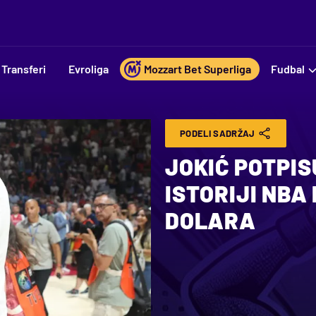
Transferi
Evroliga
Mozzart Bet Superliga
Fudbal
PODELI SADRŽAJ
JOKIĆ POTPIS
ISTORIJI NBA 
DOLARA