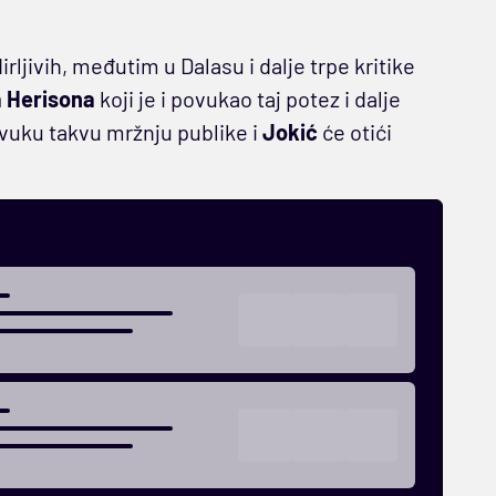
ljivih, međutim u Dalasu i dalje trpe kritike
a Herisona
koji je i povukao taj potez i dalje
vuku takvu mržnju publike i
Jokić
će otići