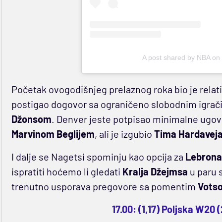
A post shared by NBA o
Početak ovogodišnjeg prelaznog roka bio je relati
postigao dogovor sa ograničeno slobodnim igra
Džonsom
. Denver jeste potpisao minimalne ugo
Marvinom Beglijem
, ali je izgubio
Tima Hardaveja
I dalje se Nagetsi spominju kao opcija za
Lebrona
ispratiti hoćemo li gledati
Kralja Džejmsa
u paru 
trenutno usporava pregovore sa pomentim
Vots
17.00: (1,17) Poljska W20 