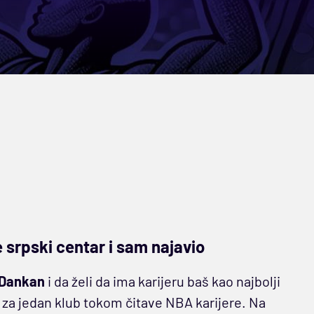
e srpski centar i sam najavio
 Dankan
i da želi da ima karijeru baš kao najbolji
 za jedan klub tokom čitave NBA karijere. Na