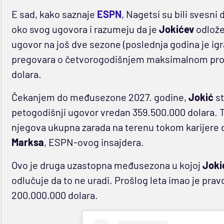
E sad, kako saznaje
ESPN
, Nagetsi su bili svesni 
oko svog ugovora i razumeju da je
Jokićev
odlože
ugovor na još dve sezone (poslednja godina je igra
pregovara o četvorogodišnjem maksimalnom pro
dolara.
Čekanjem do međusezone 2027. godine,
Jokić
s
petogodišnji ugovor vredan 359.500.000 dolara. Taj
njegova ukupna zarada na terenu tokom karijere 
Marksa
, ESPN-ovog insajdera.
Ovo je druga uzastopna međusezona u kojoj
Joki
odlučuje da to ne uradi. Prošlog leta imao je pra
200.000.000 dolara.