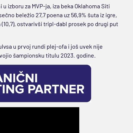
 u izboru za MVP-ja, iza beka Oklahoma Siti
osečno beležio 27,7 poena uz 56,9% šuta iz igre,
(10,7), ostvarivši tripl-dabl prosek po drugi put
sa u prvoj rundi plej-ofa i još uvek nije
vojio šampionsku titulu 2023. godine.