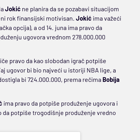
da
Jokić
ne planira da se pozabavi situacijom
ni rok finansijski motivisan.
Jokić
ima važeći
čka opcija), a od 14. juna ima pravo da
duženju ugovora vrednom 278.000.000
tiče pravo da kao slobodan igrač potpiše
 ugovor bi bio najveći u istoriji NBA lige, a
dostigla bi 724.000.000, prema rečima
Bobija
ć
ima pravo da potpiše produženje ugovora i
vo da potpiše trogodišnje produženje vredno