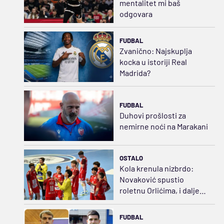
mentalitet mi baš
odgovara
FUDBAL
Zvanično: Najskuplja
kocka u istoriji Real
Madrida?
FUDBAL
Duhovi prošlosti za
nemirne noći na Marakani
OSTALO
Kola krenula nizbrdo:
Novaković spustio
roletnu Orlićima, i dalje
visi plasman na SP
FUDBAL