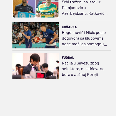
Srbi traženi na istoku:
Damjanović u
Azerbejdžanu, Ratković u
Belorusiji
KOŠARKA
Bogdanović i Micić posle
dogovora sa klubovima
neće moći da pomognu
Srbiji
FUDBAL
Racija u Savezu zbog
selektora, ne stišava se
bura u Južnoj Koreji