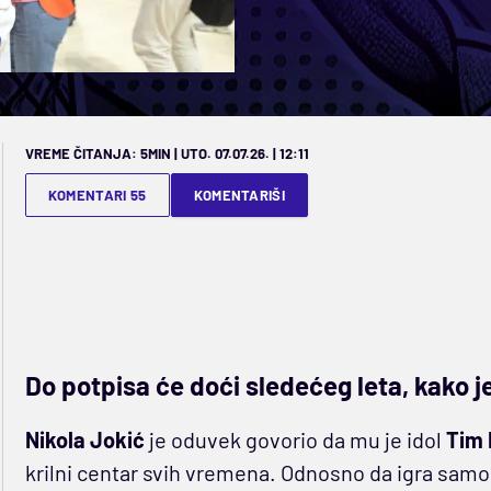
VREME ČITANJA: 5MIN | UTO. 07.07.26. | 12:11
KOMENTARI 55
KOMENTARIŠI
Do potpisa će doći sledećeg leta, kako j
Nikola Jokić
je oduvek govorio da mu je idol
Tim
krilni centar svih vremena. Odnosno da igra samo