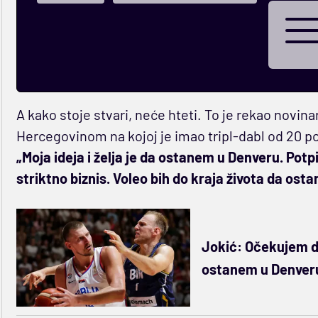
A kako stoje stvari, neće hteti. To je rekao novi
Hercegovinom na kojoj je imao tripl-dabl od 20 poe
„Moja ideja i želja je da ostanem u Denveru. Pot
striktno biznis. Voleo bih do kraja života da ostan
Jokić: Očekujem da
ostanem u Denver