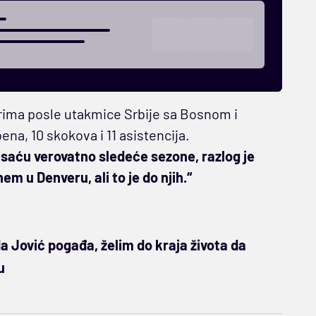
narima posle utakmice Srbije sa Bosnom i
na, 10 skokova i 11 asistencija.
pisaću verovatno sledeće sezone, razlog je
em u Denveru, ali to je do njih.“
 Jović pogađa, želim do kraja života da
u