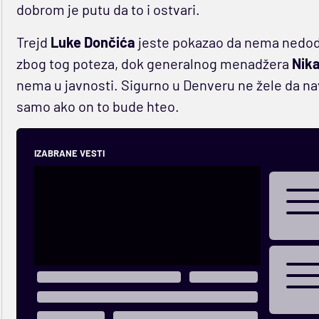
dobrom je putu da to i ostvari.
Trejd
Luke Dončića
jeste pokazao da nema nedodir
zbog tog poteza, dok generalnog menadžera
Nik
nema u javnosti. Sigurno u Denveru ne žele da na
samo ako on to bude hteo.
IZABRANE VESTI