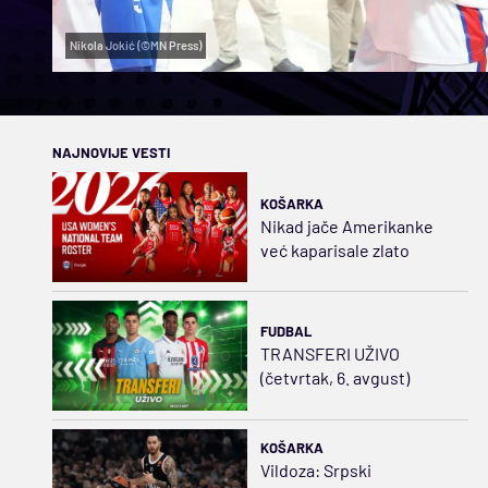
Nikola Jokić (©MN Press)
NAJNOVIJE VESTI
KOŠARKA
Nikad jače Amerikanke
već kaparisale zlato
FUDBAL
TRANSFERI UŽIVO
(četvrtak, 6. avgust)
KOŠARKA
Vildoza: Srpski