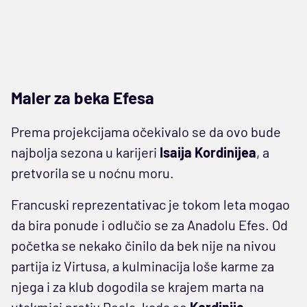
Maler za beka Efesa
Prema projekcijama očekivalo se da ovo bude
najbolja sezona u karijeri
Isaija Kordinijea
, a
pretvorila se u noćnu moru.
Francuski reprezentativac je tokom leta mogao
da bira ponude i odlučio se za Anadolu Efes. Od
početka se nekako činilo da bek nije na nivou
partija iz Virtusa, a kulminacija loše karme za
njega i za klub dogodila se krajem marta na
utakmici protiv Reala, kada se
Kordinije