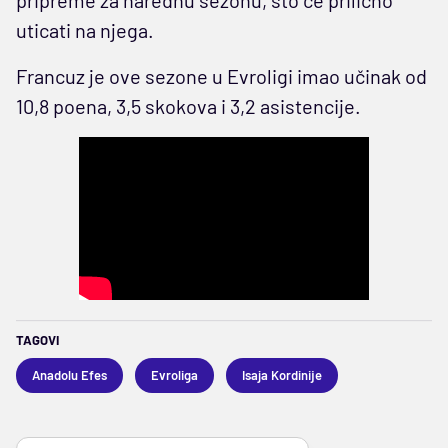
uticati na njega.
Francuz je ove sezone u Evroligi imao učinak od
10,8 poena, 3,5 skokova i 3,2 asistencije.
TAGOVI
Anadolu Efes
Evroliga
Isaja Kordinije