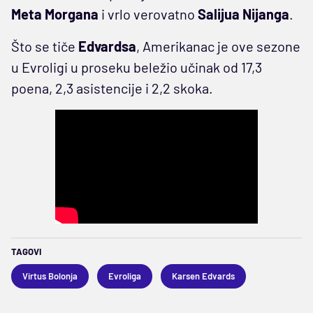
Meta Morgana
i vrlo verovatno
Salijua Nijanga
.
Što se tiče
Edvardsa
, Amerikanac je ove sezone
u Evroligi u proseku beležio učinak od 17,3
poena, 2,3 asistencije i 2,2 skoka.
TAGOVI
Virtus Bolonja
Evroliga
Karsen Edvards