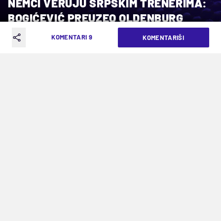
NEMCI VERUJU SRPSKIM TRENERIMA:
BOGIĆEVIĆ PREUZEO OLDENBURG
KOMENTARI 9
KOMENTARIŠI
VREME ČITANJA: 1MIN | UTO. 19.05.26. | 02:12
Ugovor do leta 2028.
Napravio je
Milenko Bogićević
zapažen rezultat
u Nemačkoj, kada je preuzeo Miteldojčer i
sačuvao ga u elitnom rangu nemačke košarke.
Ovo nije prošlo ispod radara ni ostalim ekipama
iz Bundeslige, a usledio je dogovor sa