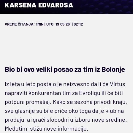
KARSENA EDVARDSA
VREME ČITANJA: 1MIN | UTO. 19.05.26. | 02:12
Bio bi ovo veliki posao za tim iz Bolonje
Iz leta u leto postalo je neizvesno da li će Virtus
napraviti konkurentan tim za Evroligu ili će biti
potpuni promašaj. Kako se sezona privodi kraju,
sve glasnije su bile priče oko toga da je klub na
prodaju, a igrači slobodni u izboru nove sredine.
Međutim, stižu nove informacije.