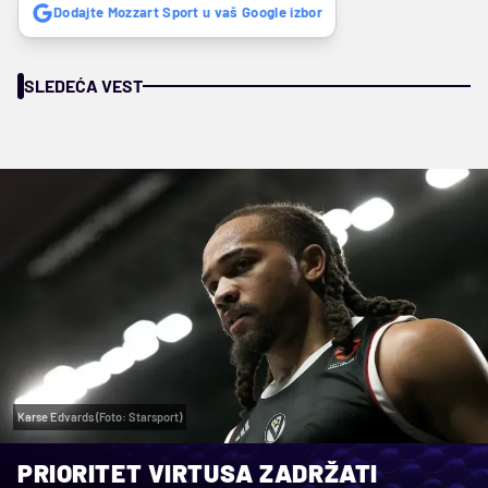
Dodajte Mozzart Sport u vaš Google izbor
SLEDEĆA VEST
Karse Edvards (Foto: Starsport)
PRIORITET VIRTUSA ZADRŽATI