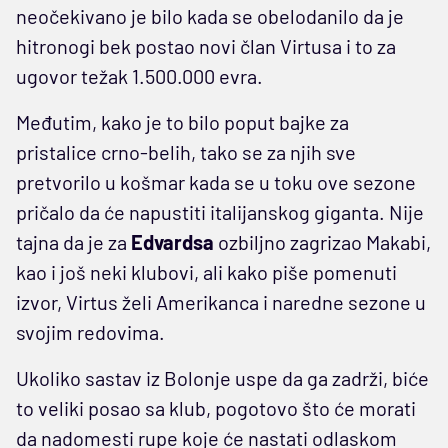
neočekivano je bilo kada se obelodanilo da je
hitronogi bek postao novi član Virtusa i to za
ugovor težak 1.500.000 evra.
Međutim, kako je to bilo poput bajke za
pristalice crno-belih, tako se za njih sve
pretvorilo u košmar kada se u toku ove sezone
pričalo da će napustiti italijanskog giganta. Nije
tajna da je za
Edvardsa
ozbiljno zagrizao Makabi,
kao i još neki klubovi, ali kako piše pomenuti
izvor, Virtus želi Amerikanca i naredne sezone u
svojim redovima.
Ukoliko sastav iz Bolonje uspe da ga zadrži, biće
to veliki posao sa klub, pogotovo što će morati
da nadomesti rupe koje će nastati odlaskom