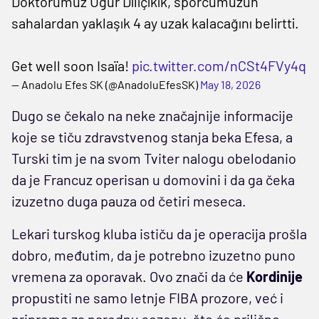
Doktorumuz Uğur Diliçıkık, sporcumuzun
sahalardan yaklaşık 4 ay uzak kalacağını belirtti.
Get well soon Isaïa!
pic.twitter.com/nCSt4FVy4q
— Anadolu Efes SK (@AnadoluEfesSK)
May 18, 2026
Dugo se čekalo na neke značajnije informacije
koje se tiču zdravstvenog stanja beka Efesa, a
Turski tim je na svom Tviter nalogu obelodanio
da je Francuz operisan u domovini i da ga čeka
izuzetno duga pauza od četiri meseca.
Lekari turskog kluba ističu da je operacija prošla
dobro, međutim, da je potrebno izuzetno puno
vremena za oporavak. Ovo znači da će
Kordinije
propustiti ne samo letnje FIBA prozore, već i
pripreme za narednu sezonu, što će prilično