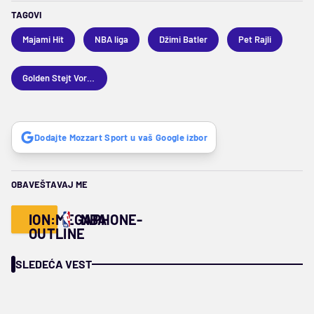
TAGOVI
Majami Hit
NBA liga
Džimi Batler
Pet Rajli
Golden Stejt Voriors
Dodajte Mozzart Sport u vaš Google izbor
OBAVEŠTAVAJ ME
ION:MEGAPHONE-
NBA
OUTLINE
SLEDEĆA VEST