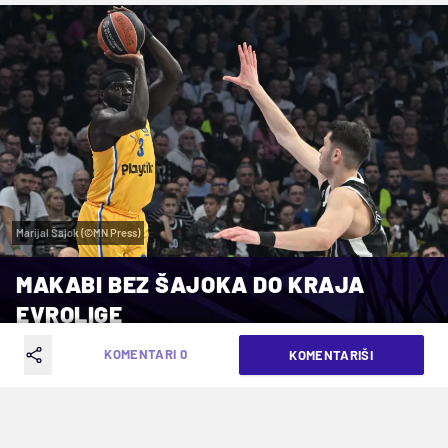
Marijal Šajok (©MN Press)
MAKABI BEZ ŠAJOKA DO KRAJA
EVROLIGE
KOMENTARI 0
KOMENTARIŠI
VREME ČITANJA: 2MIN | UTO. 25.03.25. | 16:53