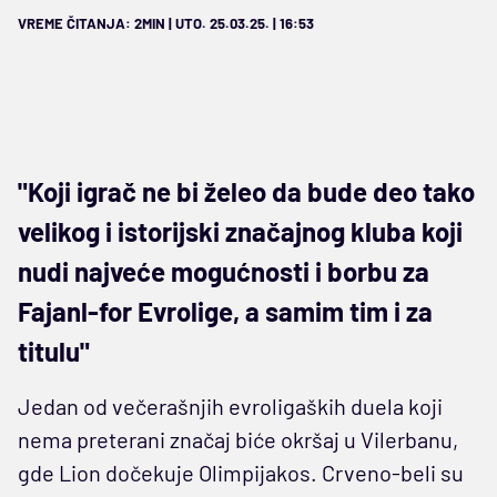
VREME ČITANJA: 2MIN | UTO. 25.03.25. | 16:53
"Koji igrač ne bi želeo da bude deo tako
velikog i istorijski značajnog kluba koji
nudi najveće mogućnosti i borbu za
Fajanl-for Evrolige, a samim tim i za
titulu"
Jedan od večerašnjih evroligaških duela koji
nema preterani značaj biće okršaj u Vilerbanu,
gde Lion dočekuje Olimpijakos. Crveno-beli su