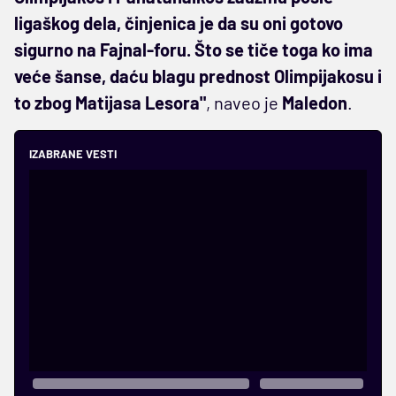
ligaškog dela, činjenica je da su oni gotovo
sigurno na Fajnal-foru. Što se tiče toga ko ima
veće šanse, daću blagu prednost Olimpijakosu i
to zbog Matijasa Lesora"
, naveo je
Maledon
.
IZABRANE VESTI