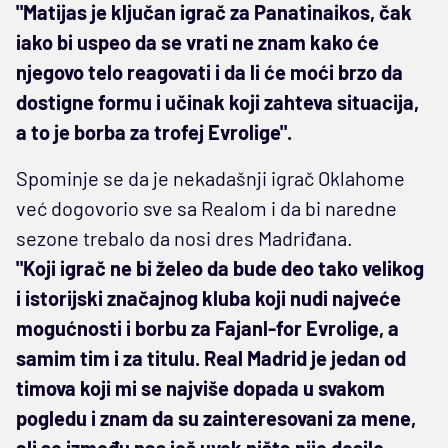
"Matijas je ključan igrač za Panatinaikos, čak
iako bi uspeo da se vrati ne znam kako će
njegovo telo reagovati i da li će moći brzo da
dostigne formu i učinak koji zahteva situacija,
a to je borba za trofej Evrolige".
Spominje se da je nekadašnji igrač Oklahome
već dogovorio sve sa Realom i da bi naredne
sezone trebalo da nosi dres Madriđana.
"Koji igrač ne bi želeo da bude deo tako velikog
i istorijski značajnog kluba koji nudi najveće
mogućnosti i borbu za Fajanl-for Evrolige, a
samim tim i za titulu. Real Madrid je jedan od
timova koji mi se najviše dopada u svakom
pogledu i znam da su zainteresovani za mene,
ali se između nas još uvek ništa nije desilo.