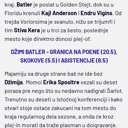
kraj.
Batler
je poslat u Golden Stejt, dok su u
Floridu krenuli
Kajl Anderson
i
Endru Vigins
. Od
trejda Voriorsima je svanulo, nižu se trijumfi i
tim
Stiva Kera
je u trci za šesto, poslednje
mesto koje direktno donosi plej-of.
DŽIMI BATLER - GRANICA NA POENE (20.5),
SKOKOVE (5.5) I ASISTENCIJE (6.5)
Majamiju sa druge strane baš ne ide bez
Džimija
. Momci
Erika Sposltre
vezali su deset
poraza pre nego što su nedavno nadigrali Šarlot.
Trenutno su deseti u Istočnoj konferenciji i kako
stvari stoje ostaće zakucani na tom mestu do
kraja regularnog dela sezone, a onda će kroz
plej-in morati da traže plasman u doigravanje.