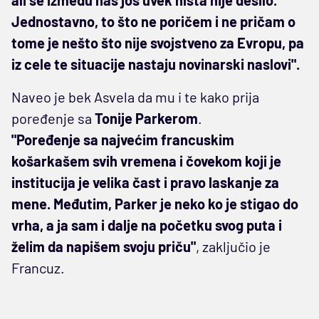
Jednostavno, to što ne poričem i ne pričam o
tome je nešto što nije svojstveno za Evropu, pa
iz cele te situacije nastaju novinarski naslovi".
Naveo je bek Asvela da mu i te kako prija
poređenje sa
Tonije Parkerom
.
"Poređenje sa najvećim francuskim
košarkašem svih vremena i čovekom koji je
institucija je velika čast i pravo laskanje za
mene. Međutim, Parker je neko ko je stigao do
vrha, a ja sam i dalje na početku svog puta i
želim da napišem svoju priču"
, zaključio je
Francuz.