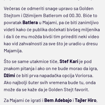
Večeras će odmeriti snage upravo sa Golden
Stejtom i Džimijem Batlerom od 00.30. Biće to
povratak
Batlera
u Majami, pa će biti zanimljivo
videti kako će publika dočekati bivšeg miljenika
i da li će mu možda bivši tim prirediti neki video
kao vid zahvalnosti za sve što je uradio u dresu
Majamija.
Što se same utakmice tiče,
Stef Kari
je pod
znakom pitanja i ako on ne bude morao da igra,
Džimi
će biti prva napadačka opcija Voriorsa.
Ako najbolji šuter svih vremena bude tu, onda
može da se kaže da je Golden Stejt favorit.
Za Majami će igrati i
Bem Adebajo
i
Tajler Hiro
,