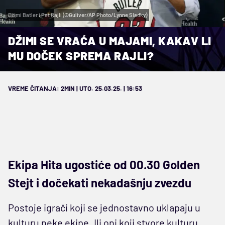
Džimi Batler i Pet Rajli (©Guliver/AP Photo/Lynne Sladky)
DŽIMI SE VRAĆA U MAJAMI, KAKAV LI
MU DOČEK SPREMA RAJLI?
VREME ČITANJA: 2MIN | UTO. 25.03.25. | 16:53
Ekipa Hita ugostiće od 00.30 Golden
Stejt i dočekati nekadašnju zvezdu
Postoje igrači koji se jednostavno uklapaju u
kulturu neke ekipe. Ili oni koji stvore kulturu.