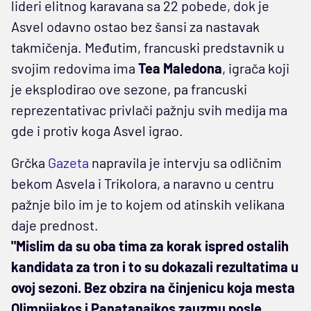
lideri elitnog karavana sa 22 pobede, dok je
Asvel odavno ostao bez šansi za nastavak
takmičenja. Međutim, francuski predstavnik u
svojim redovima ima
Tea Maledona
, igrača koji
je eksplodirao ove sezone, pa francuski
reprezentativac privlači pažnju svih medija ma
gde i protiv koga Asvel igrao.
Grčka
Gazeta
napravila je intervju sa odličnim
bekom Asvela i Trikolora, a naravno u centru
pažnje bilo im je to kojem od atinskih velikana
daje prednost.
"Mislim da su oba tima za korak ispred ostalih
kandidata za tron i to su dokazali rezultatima u
ovoj sezoni. Bez obzira na činjenicu koja mesta
Olimpijakos i Panatanaikos zauzmu posle