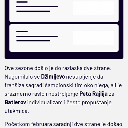
Ove sezone došlo je do razlaska dve strane.
Nagomilalo se
Džimijevo
nestrpljenje da
franšiza sagradi šampionski tim oko njega, ali je
srazmerno raslo i nestrpljenje
Peta Rajlija
za
Batlerov
individualizam i često propuštanje
utakmica.
Početkom februara saradnji dve strane je došao