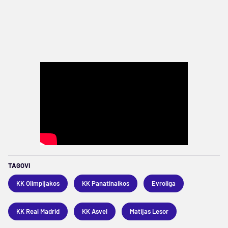
TAGOVI
KK Olimpijakos
KK Panatinaikos
Evroliga
KK Real Madrid
KK Asvel
Matijas Lesor