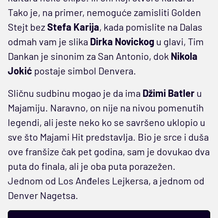
Tako je, na primer, nemoguće zamisliti Golden
Stejt bez
Stefa Karija
, kada pomislite na Dalas
odmah vam je slika
Dirka
Novickog
u glavi, Tim
Dankan je sinonim za San Antonio, dok
Nikola
Jokić
postaje simbol Denvera.
Sličnu sudbinu mogao je da ima
Džimi Batler
u
Majamiju. Naravno, on nije na nivou pomenutih
legendi, ali jeste neko ko se savršeno uklopio u
sve što Majami Hit predstavlja. Bio je srce i duša
ove franšize čak pet godina, sam je dovukao dva
puta do finala, ali je oba puta porazežen.
Jednom od Los Anđeles Lejkersa, a jednom od
Denver Nagetsa.