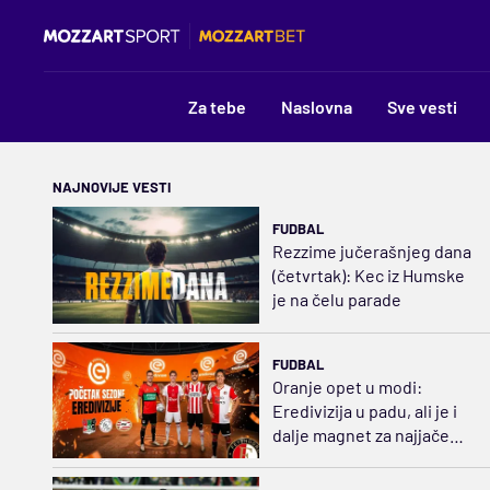
Za tebe
Naslovna
Sve vesti
NAJNOVIJE VESTI
FUDBAL
Rezzime jučerašnjeg dana
(četvrtak): Kec iz Humske
je na čelu parade
FUDBAL
Oranje opet u modi:
Eredivizija u padu, ali je i
dalje magnet za najjače
klubove Evrope