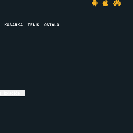
KOŠARKA
TENIS
OSTALO
i kolačiće