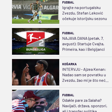
FUDBAL
Igrajte na portugalsku
Zvezdu, Stefan Leković
očekuje istorijsku sezonu
FUDBAL
NAJAVA DANA (petak, 7.
avgust): Startuje Cvajta,
Primeira, kao i Belgijanci
KOŠARKA
INTERVJU - Ajzea Kenan:
Nadao sam se povratku u
Zvezdu, žao mi je što neće
videti moje novo telo
FUDBAL
Odakle pare za Salaha?
Navijači, država, sponzori,
ali i transfer politika