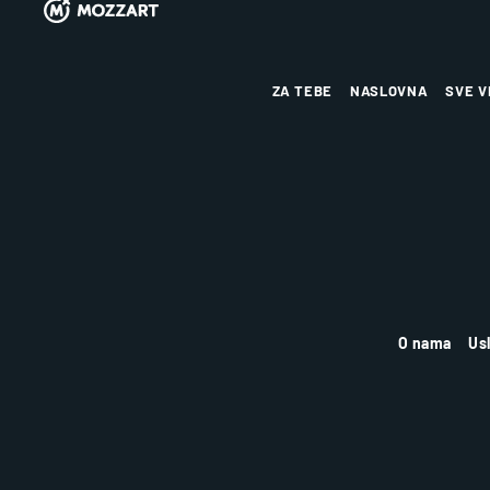
ZA TEBE
NASLOVNA
SVE V
O nama
Us