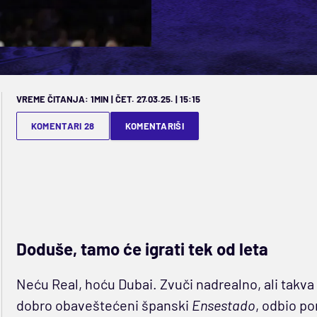
VREME ČITANJA: 1MIN | ČET. 27.03.25. | 15:15
KOMENTARI 28
KOMENTARIŠI
Doduše, tamo će igrati tek od leta
Neću Real, hoću Dubai. Zvuči nadrealno, ali takv
dobro obaveštećeni španski
Ensestado
, odbio po