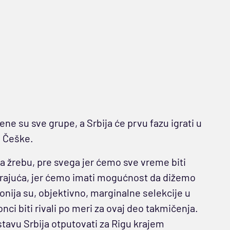
ne su sve grupe, a Srbija će prvu fazu igrati u
i Češke.
žrebu, pre svega jer ćemo sve vreme biti
arajuća, jer ćemo imati mogućnost da dižemo
onija su, objektivno, marginalne selekcije u
onci biti rivali po meri za ovaj deo takmičenja.
tavu Srbija otputovati za Rigu krajem