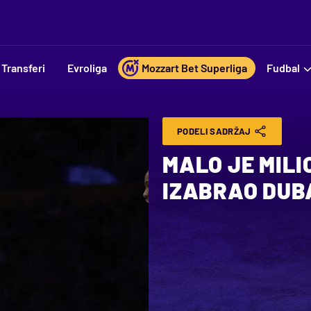
Transferi
Evroliga
Mozzart Bet Superliga
Fudbal
PODELI SADRŽAJ
MALO JE MILI
IZABRAO DUB