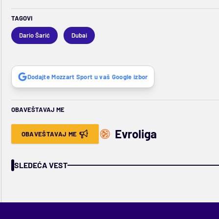
TAGOVI
Dario Šarić
Dubai
Dodajte Mozzart Sport u vaš Google izbor
OBAVEŠTAVAJ ME
Evroliga
OBAVEŠTAVAJ ME
SLEDEĆA VEST