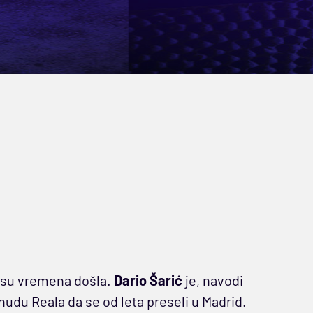
a su vremena došla.
Dario Šarić
je, navodi
nudu Reala da se od leta preseli u Madrid.