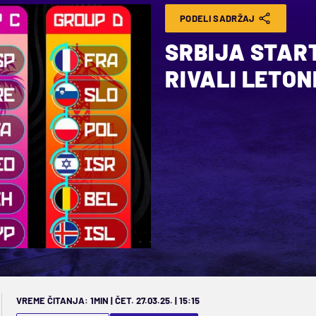
PODELI SADRŽAJ
SRBIJA START
RIVALI LETONI
VREME ČITANJA: 1MIN | ČET. 27.03.25. | 15:15