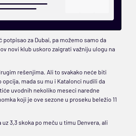
već potpisao za Dubai, pa možemo samo da
ov novi klub uskoro zaigrati važniju ulogu na
drugim rešenjima. Ali to svakako neće biti
o opcija, mada su mu i Katalonci nudili da
ustiće uvodnih nekoliko meseci naredne
omka koji je ove sezone u proseku beležio 11
 uz 3,3 skoka po meču u timu Denvera, ali