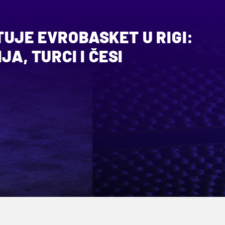
UJE EVROBASKET U RIGI:
JA, TURCI I ČESI