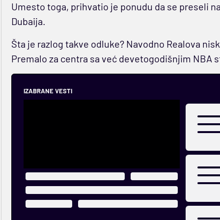
Umesto toga, prihvatio je ponudu da se preseli na
Dubaija.
Šta je razlog takve odluke? Navodno Realova nisk
Premalo za centra sa već devetogodišnjim NBA 
IZABRANE VESTI