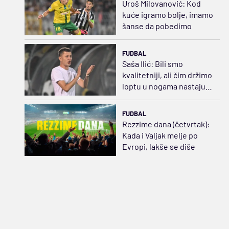
Uroš Milovanović: Kod
kuće igramo bolje, imamo
šanse da pobedimo
FUDBAL
Saša Ilić: Bili smo
kvalitetniji, ali čim držimo
loptu u nogama nastaju
problemi
FUDBAL
Rezzime dana (četvrtak):
Kada i Valjak melje po
Evropi, lakše se diše