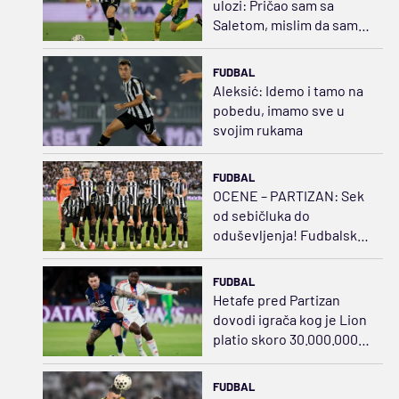
ulozi: Pričao sam sa
Saletom, mislim da sam
opravdao tu poziciju
FUDBAL
Aleksić: Idemo i tamo na
pobedu, imamo sve u
svojim rukama
FUDBAL
OCENE – PARTIZAN: Sek
od sebičluka do
oduševljenja! Fudbalski
švrća Kostić
FUDBAL
Hetafe pred Partizan
dovodi igrača kog je Lion
platio skoro 30.000.000
evra
FUDBAL