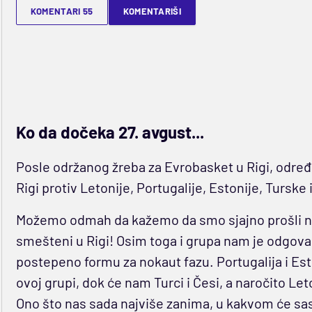
KOMENTARI 55
KOMENTARIŠI
Ko da dočeka 27. avgust...
Posle održanog žreba za Evrobasket u Rigi, određe
Rigi protiv Letonije, Portugalije, Estonije, Turske 
Možemo odmah da kažemo da smo sjajno prošli na 
smešteni u Rigi! Osim toga i grupa nam je odgov
postepeno formu za nokaut fazu. Portugalija i Est
ovoj grupi, dok će nam Turci i Česi, a naročito Let
Ono što nas sada najviše zanima, u kakvom će sas