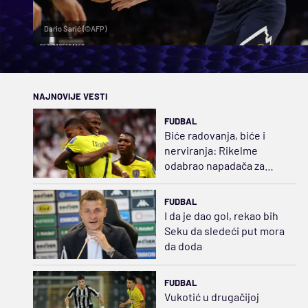
Dario Šarić (©AFP)
NAJNOVIJE VESTI
FUDBAL
Biće radovanja, biće i
nerviranja: Rikelme
odabrao napadača za
Boku i razbuktao požar
strasti
FUDBAL
I da je dao gol, rekao bih
Seku da sledeći put mora
da doda
FUDBAL
Vukotić u drugačijoj