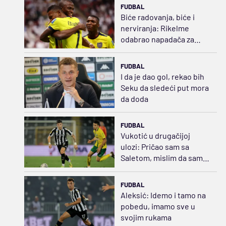
FUDBAL
Biće radovanja, biće i
nerviranja: Rikelme
odabrao napadača za
Boku i razbuktao požar
strasti
FUDBAL
I da je dao gol, rekao bih
Seku da sledeći put mora
da doda
FUDBAL
Vukotić u drugačijoj
ulozi: Pričao sam sa
Saletom, mislim da sam
opravdao tu poziciju
FUDBAL
Aleksić: Idemo i tamo na
pobedu, imamo sve u
svojim rukama