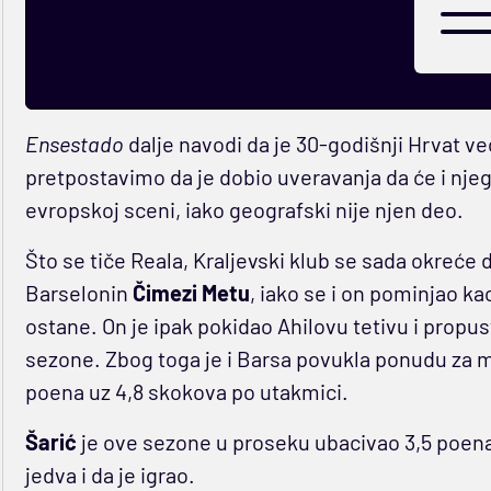
Ensestado
dalje navodi da je 30-godišnji Hrvat 
pretpostavimo da je dobio uveravanja da će i njeg
evropskoj sceni, iako geografski nije njen deo.
Što se tiče Reala, Kraljevski klub se sada okreće 
Barselonin
Čimezi Metu
, iako se i on pominjao ka
ostane. On je ipak pokidao Ahilovu tetivu i prop
sezone. Zbog toga je i Barsa povukla ponudu za m
poena uz 4,8 skokova po utakmici.
Šarić
je ove sezone u proseku ubacivao 3,5 poena
jedva i da je igrao.