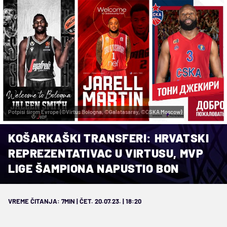
Potpisi širom Evrope (©Virtus Bologna, ©Galatasaray, ©CSKA Moscow)
KOŠARKAŠKI TRANSFERI: HRVATSKI
REPREZENTATIVAC U VIRTUSU, MVP
LIGE ŠAMPIONA NAPUSTIO BON
VREME ČITANJA: 7MIN | ČET. 20.07.23. | 18:20