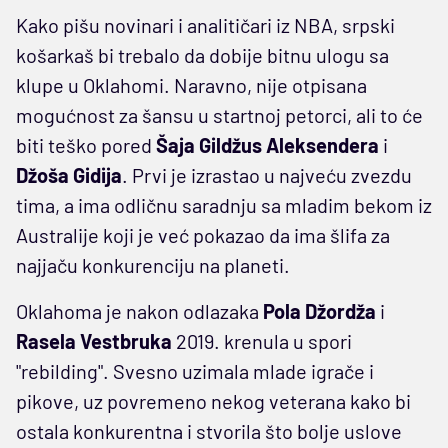
Kako pišu novinari i analitičari iz NBA, srpski
košarkaš bi trebalo da dobije bitnu ulogu sa
klupe u Oklahomi. Naravno, nije otpisana
mogućnost za šansu u startnoj petorci, ali to će
biti teško pored
Šaja Gildžus Aleksendera
i
Džoša
Gidija
. Prvi je izrastao u najveću zvezdu
tima, a ima odličnu saradnju sa mladim bekom iz
Australije koji je već pokazao da ima šlifa za
najjaču konkurenciju na planeti.
Oklahoma je nakon odlazaka
Pola
Džordža
i
Rasela
Vestbruka
2019. krenula u spori
"rebilding". Svesno uzimala mlade igrače i
pikove, uz povremeno nekog veterana kako bi
ostala konkurentna i stvorila što bolje uslove