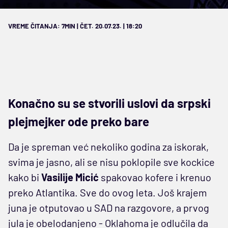
VREME ČITANJA: 7MIN | ČET. 20.07.23. | 18:20
Konačno su se stvorili uslovi da srpski
plejmejker ode preko bare
Da je spreman već nekoliko godina za iskorak,
svima je jasno, ali se nisu poklopile sve kockice
kako bi
Vasilije
Micić
spakovao kofere i krenuo
preko Atlantika. Sve do ovog leta. Još krajem
juna je otputovao u SAD na razgovore, a prvog
jula je obelodanjeno - Oklahoma je odlučila da