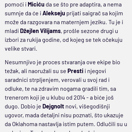
pomoći i
Miciću
da se što pre adaptira, a nema
sumnje da će i
Alekseju
prijati saigrač sa kojim
može da razgovara na maternjem jeziku. Tu je i
mladi
Džejlen Vilijams
, prošle sezone drugi u
izbori za rukija godine, od kojeg se tek očekuju
velike stvari.
Nesumnjivo je proces stvaranja ove ekipe bio
težak, ali naoružali su se
Presti
i njegovi
saradnici strpljenjem, verovali u svoj rad i
odluke, te na zdravim nogama gradili tim, sa
trenerom koji je u klubu od 2014 - a biće još
dugo. Dobio je
Dejgnolt
novi, višegodišnji
ugovor, mada detaljni nisu poznati, što ukazuje
da Oklahoma nastavlja istim putem. Odlučili su u