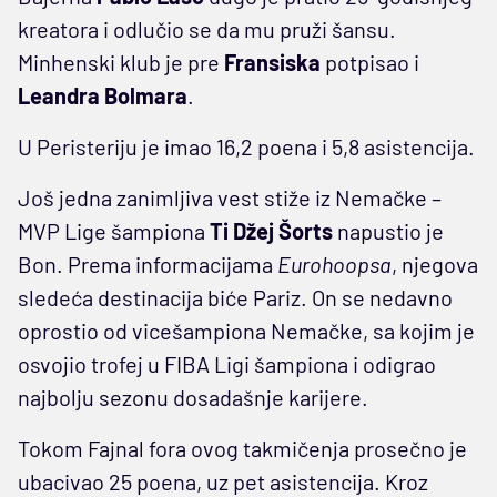
kreatora i odlučio se da mu pruži šansu.
Minhenski klub je pre
Fransiska
potpisao i
Leandra Bolmara
.
U Peristeriju je imao 16,2 poena i 5,8 asistencija.
Još jedna zanimljiva vest stiže iz Nemačke –
MVP Lige šampiona
Ti Džej Šorts
napustio je
Bon. Prema informacijama
Eurohoopsa
, njegova
sledeća destinacija biće Pariz. On se nedavno
oprostio od vicešampiona Nemačke, sa kojim je
osvojio trofej u FIBA Ligi šampiona i odigrao
najbolju sezonu dosadašnje karijere.
Tokom Fajnal fora ovog takmičenja prosečno je
ubacivao 25 poena, uz pet asistencija. Kroz