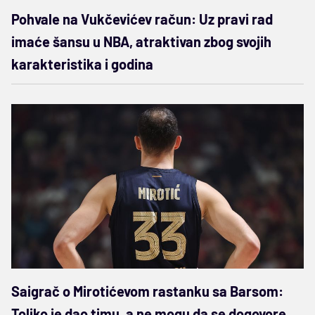
Pohvale na Vukčevićev račun: Uz pravi rad
imaće šansu u NBA, atraktivan zbog svojih
karakteristika i godina
Saigrač o Mirotićevom rastanku sa Barsom:
Toliko je dao timu, a ne mogu da se dogovore