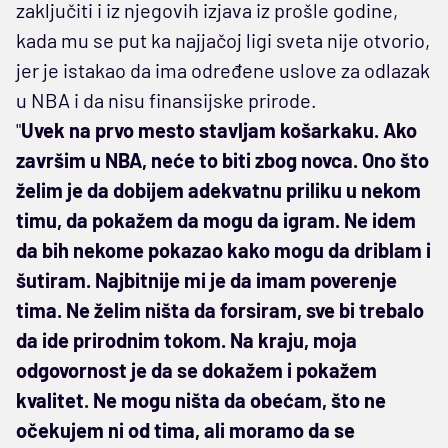
zaključiti i iz njegovih izjava iz prošle godine,
kada mu se put ka najjačoj ligi sveta nije otvorio,
jer je istakao da ima određene uslove za odlazak
u NBA i da nisu finansijske prirode.
"
Uvek na prvo mesto stavljam košarkaku. Ako
završim u NBA, neće to biti zbog novca. Ono što
želim je da dobijem adekvatnu priliku u nekom
timu, da pokažem da mogu da igram. Ne idem
da bih nekome pokazao kako mogu da driblam i
šutiram. Najbitnije mi je da imam poverenje
tima. Ne želim ništa da forsiram, sve bi trebalo
da ide prirodnim tokom. Na kraju, moja
odgovornost je da se dokažem i pokažem
kvalitet. Ne mogu ništa da obećam, što ne
očekujem ni od tima, ali moramo da se