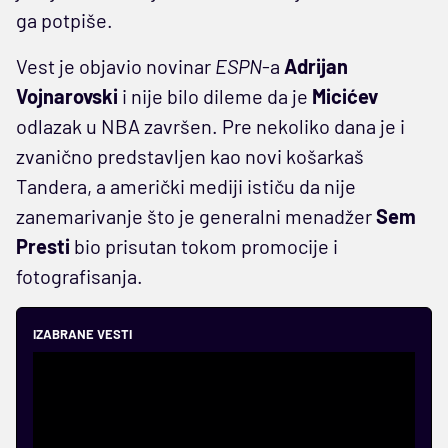
ga potpiše.
Vest je objavio novinar
ESPN
-a
Adrijan
Vojnarovski
i nije bilo dileme da je
Micićev
odlazak u NBA završen. Pre nekoliko dana je i
zvanično predstavljen kao novi košarkaš
Tandera, a američki mediji ističu da nije
zanemarivanje što je generalni menadžer
Sem
Presti
bio prisutan tokom promocije i
fotografisanja.
IZABRANE VESTI