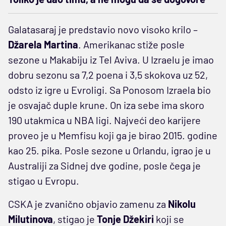
Galatasaraj je predstavio novo visoko krilo –
Džarela Martina
. Amerikanac stiže posle
sezone u Makabiju iz Tel Aviva. U Izraelu je imao
dobru sezonu sa 7,2 poena i 3,5 skokova uz 52,
odsto iz igre u Evroligi. Sa Ponosom Izraela bio
je osvajač duple krune. On iza sebe ima skoro
190 utakmica u NBA ligi. Najveći deo karijere
proveo je u Memfisu koji ga je birao 2015. godine
kao 25. pika. Posle sezone u Orlandu, igrao je u
Australiji za Sidnej dve godine, posle čega je
stigao u Evropu.
CSKA je zvanično objavio zamenu za
Nikolu
Milutinova
, stigao je
Tonje Džekiri
koji se