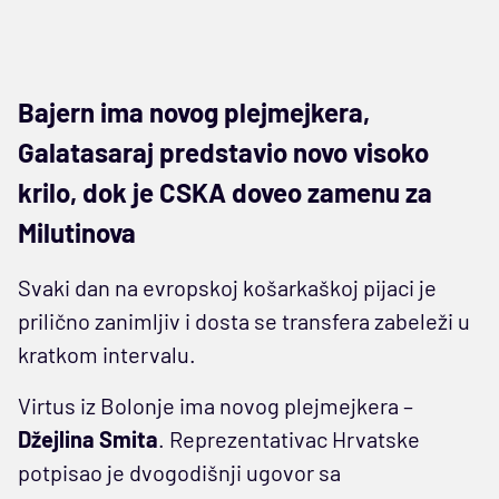
Bajern ima novog plejmejkera,
Galatasaraj predstavio novo visoko
krilo, dok je CSKA doveo zamenu za
Milutinova
Svaki dan na evropskoj košarkaškoj pijaci je
prilično zanimljiv i dosta se transfera zabeleži u
kratkom intervalu.
Virtus iz Bolonje ima novog plejmejkera –
Džejlina Smita
. Reprezentativac Hrvatske
potpisao je dvogodišnji ugovor sa