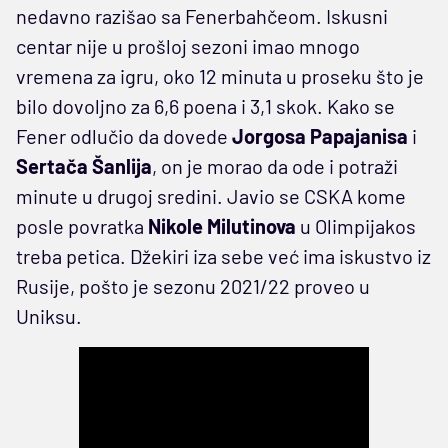
nedavno razišao sa Fenerbahčeom. Iskusni
centar nije u prošloj sezoni imao mnogo
vremena za igru, oko 12 minuta u proseku što je
bilo dovoljno za 6,6 poena i 3,1 skok. Kako se
Fener odlučio da dovede
Jorgosa Papajanisa
i
Sertača Šanlija
, on je morao da ode i potraži
minute u drugoj sredini. Javio se CSKA kome
posle povratka
Nikole Milutinova
u Olimpijakos
treba petica. Džekiri iza sebe već ima iskustvo iz
Rusije, pošto je sezonu 2021/22 proveo u
Uniksu.