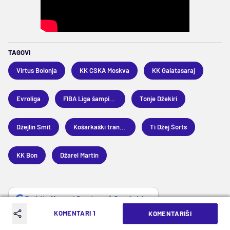
TAGOVI
Virtus Bolonja
KK CSKA Moskva
KK Galatasaraj
Evroliga
FIBA Liga šampiona
Tonje Džekiri
Džejlin Smit
Košarkaški transferi
Ti Džej Šorts
KK Bon
Džarel Martin
Dodajte Mozzart Sport u vaš Google izbor
KOMENTARI 1
KOMENTARIŠI