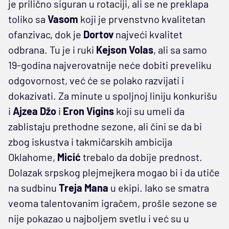
je prilično siguran u rotaciji, ali se ne preklapa
toliko sa
Vasom
koji je prvenstvno kvalitetan
ofanzivac, dok je
Dortov
najveći kvalitet
odbrana. Tu je i ruki
Kejson
Volas
, ali sa samo
19-godina najverovatnije neće dobiti preveliku
odgovornost, već će se polako razvijati i
dokazivati. Za minute u spoljnoj liniju konkurišu
i
Ajzea
Džo
i
Eron
Vigins
koji su umeli da
zablistaju prethodne sezone, ali čini se da bi
zbog iskustva i takmičarskih ambicija
Oklahome,
Micić
trebalo da dobije prednost.
Dolazak srpskog plejmejkera mogao bi i da utiče
na sudbinu
Treja
Mana
u ekipi. Iako se smatra
veoma talentovanim igračem, prošle sezone se
nije pokazao u najboljem svetlu i već su u