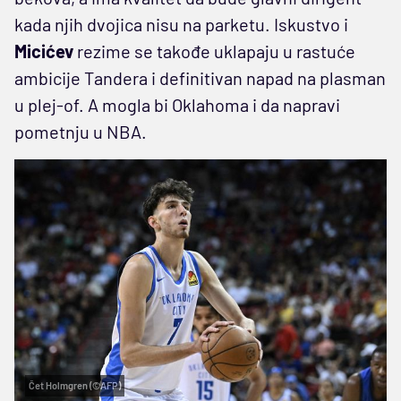
kada njih dvojica nisu na parketu. Iskustvo i
Micićev
rezime se takođe uklapaju u rastuće
ambicije Tandera i definitivan napad na plasman
u plej-of. A mogla bi Oklahoma i da napravi
pometnju u NBA.
Čet Holmgren (©AFP)