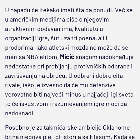
U napadu će itekako imati šta da ponudi. Već se
u američkim medijima piše o njegovim
atraktivnim dodavanjima, kvalitetu u
organizaciji igre, šutu za tri poena, ali i
prodorima. Iako atletski možda ne može da se
meri sa NBA elitom,
Micić
snagom nadoknađuje
nedostatke pri probijanju protivničkih odbrana i
završavanju na obruču. U odbrani dobro čita
rivale, iako je izvesno da će mu defanziva
verovatno biti najveći minus u najjačoj ligi sveta,
to će iskustvom i razumevanjem igre moći da
nadoknadi.
Posebno je za takmičarske ambicije Oklahome
bitna njegova plej-of istorija sa Efesom. Kada se