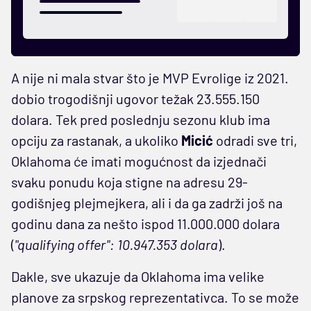
A nije ni mala stvar što je MVP Evrolige iz 2021.
dobio trogodišnji ugovor težak 23.555.150
dolara. Tek pred poslednju sezonu klub ima
opciju za rastanak, a ukoliko
Micić
odradi sve tri,
Oklahoma će imati mogućnost da izjednači
svaku ponudu koja stigne na adresu 29-
godišnjeg plejmejkera, ali i da ga zadrži još na
godinu dana za nešto ispod 11.000.000 dolara
(
"qualifying offer": 10.947.353 dolara
).
Dakle, sve ukazuje da Oklahoma ima velike
planove za srpskog reprezentativca. To se može