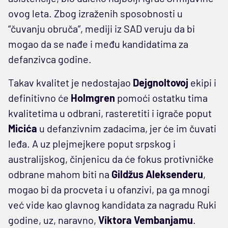
ovog leta. Zbog izraženih sposobnosti u
“čuvanju obruča”, mediji iz SAD veruju da bi
mogao da se nađe i među kandidatima za
defanzivca godine.
Takav kvalitet je nedostajao
Dejgnoltovoj
ekipi i
definitivno će
Holmgren
pomoći ostatku tima
kvalitetima u odbrani, rasteretiti i igrače poput
Micića
u defanzivnim zadacima, jer će im čuvati
leđa. A uz plejmejkere poput srpskog i
australijskog, činjenicu da će fokus protivničke
odbrane mahom biti na
Gildžus
Aleksenderu
,
mogao bi da procveta i u ofanzivi, pa ga mnogi
već vide kao glavnog kandidata za nagradu Ruki
godine, uz, naravno,
Viktora Vembanjamu
.