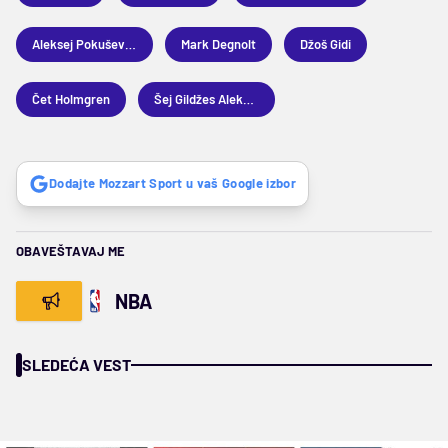
Aleksej Pokuševski
Mark Degnolt
Džoš Gidi
Čet Holmgren
Šej Gildžes Aleksander
Dodajte Mozzart Sport u vaš Google izbor
OBAVEŠTAVAJ ME
NBA
SLEDEĆA VEST