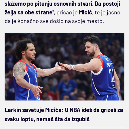
slažemo po pitanju osnovnih stvari. Da postoji
želja sa obe strane
", pričao je
Micić
, te je jasno
da je konačno sve došlo na svoje mesto.
Larkin savetuje Micića: U NBA ideš da grizeš za
svaku loptu, nemaš šta da izgubiš