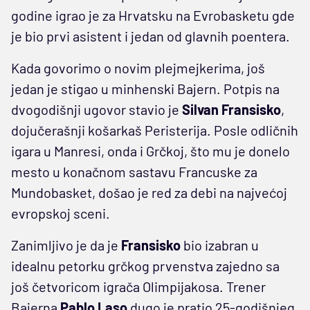
godine igrao je za Hrvatsku na Evrobasketu gde
je bio prvi asistent i jedan od glavnih poentera.
Kada govorimo o novim plejmejkerima, još
jedan je stigao u minhenski Bajern. Potpis na
dvogodišnji ugovor stavio je
Silvan Fransisko
,
dojučerašnji košarkaš Peristerija. Posle odličnih
igara u Manresi, onda i Grčkoj, što mu je donelo
mesto u konačnom sastavu Francuske za
Mundobasket, došao je red za debi na najvećoj
evropskoj sceni.
Zanimljivo je da je
Fransisko
bio izabran u
idealnu petorku grčkog prvenstva zajedno sa
još četvoricom igrača Olimpijakosa. Trener
Bajerna
Pablo Laso
dugo je pratio 25-godišnjeg