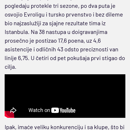
pogledaju protekle tri sezone, po dva puta je
osvojio Evroligu i tursko prvenstvo i bez dileme
bio najzaslužiji za sjajne rezultate tima iz
Istanbula. Na 38 nastupa u doigravanjima
prosečno je postizao 17,6 poena, uz 4,6
asistencije i odličnih 43 odsto preciznosti van
linije 6,75. U četiri od pet pokušaja prvi stigao do
cilja.
Ipak, imaće veliku konkurenciju i sa klupe, što bi