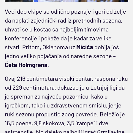
Veći deo ekipe se odlično poznaje i gori od želje
da naplati zajednički rad iz prethodnih sezona,
uhvati se u koštac sa najboljim timovima
konferencije i pokaže da je kadar za velike
stvari. Pritom, Oklahoma uz
Micića
dobija još
jedno veliko pojačanja od naredne sezone –
Četa
Holmgrena
.
Ovaj 216 centimetara visoki centar, raspona ruku
od 229 centimetara, dokazao je u Letnjoj ligi da
je spreman za najveću pozornicu, kako u
igračkom, tako i u zdravstvenom smislu, jer je
ruki sezonu propustio zbog povrede. Beležio je
16,5 poena, 9,8 skokova, 3,5 “rampe” i dve
asistencije, bio daleko najbolji igrač Grmljavine