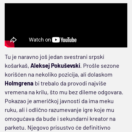
Tu je naravno još jedan svestrani srpski
košarkaš,
Aleksej
Pokuševski
. Prošle sezone
korišćen na nekoliko pozicija, ali dolaskom
Holmgrena
bi trebalo da provodi najviše
vremena na krilu, što mu bez dileme odgovara.
Pokazao je američkoj javnosti da ima meku
ruku, ali i odlično razumevanje igre koje mu
omogućava da bude i sekundarni kreator na
parketu. Njegovo prisustvo će definitivno