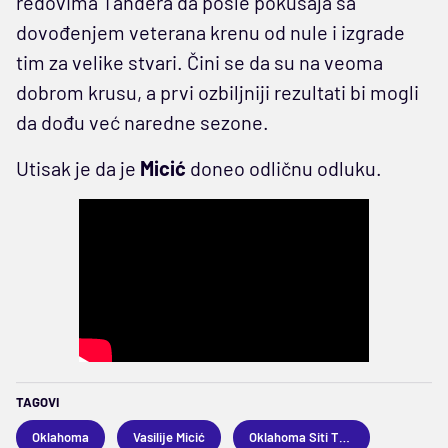
redovima Tandera da posle pokušaja sa
dovođenjem veterana krenu od nule i izgrade
tim za velike stvari. Čini se da su na veoma
dobrom krusu, a prvi ozbiljniji rezultati bi mogli
da dođu već naredne sezone.
Utisak je da je
Micić
doneo odličnu odluku.
TAGOVI
Oklahoma
Vasilije Micić
Oklahoma Siti Tander