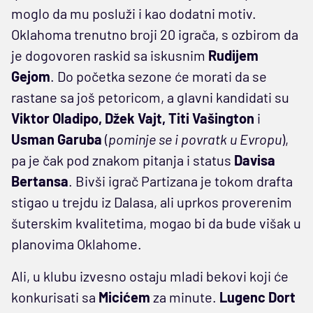
moglo da mu posluži i kao dodatni motiv.
Oklahoma trenutno broji 20 igrača, s ozbirom da
je dogovoren raskid sa iskusnim
Rudijem
Gejom
. Do početka sezone će morati da se
rastane sa još petoricom, a glavni kandidati su
Viktor Oladipo, Džek Vajt, Titi Vašington
i
Usman
Garuba
(
pominje se i povratk u Evropu
),
pa je čak pod znakom pitanja i status
Davisa
Bertansa
. Bivši igrač Partizana je tokom drafta
stigao u trejdu iz Dalasa, ali uprkos proverenim
šuterskim kvalitetima, mogao bi da bude višak u
planovima Oklahome.
Ali, u klubu izvesno ostaju mladi bekovi koji će
konkurisati sa
Micićem
za minute.
Lugenc
Dort