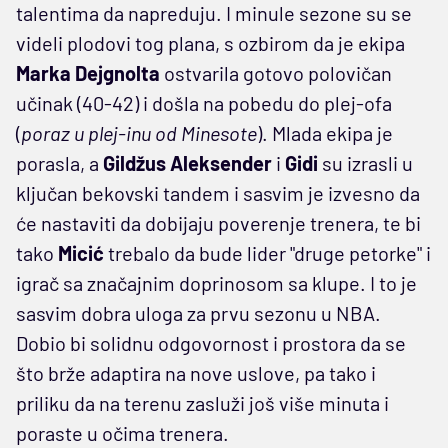
talentima da napreduju. I minule sezone su se
videli plodovi tog plana, s ozbirom da je ekipa
Marka
Dejgnolta
ostvarila gotovo polovičan
učinak (40-42) i došla na pobedu do plej-ofa
(
poraz u plej-inu od Minesote
). Mlada ekipa je
porasla, a
Gildžus
Aleksender
i
Gidi
su izrasli u
ključan bekovski tandem i sasvim je izvesno da
će nastaviti da dobijaju poverenje trenera, te bi
tako
Micić
trebalo da bude lider "druge petorke" i
igrač sa značajnim doprinosom sa klupe. I to je
sasvim dobra uloga za prvu sezonu u NBA.
Dobio bi solidnu odgovornost i prostora da se
što brže adaptira na nove uslove, pa tako i
priliku da na terenu zasluži još više minuta i
poraste u očima trenera.