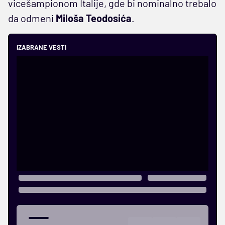
vicešampionom Italije, gde bi nominalno trebalo
da odmeni
Miloša Teodosića
.
IZABRANE VESTI