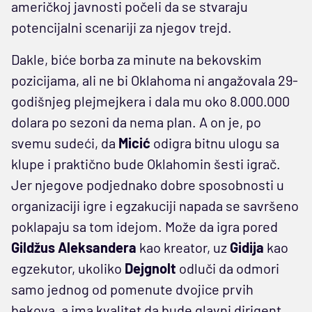
američkoj javnosti počeli da se stvaraju
potencijalni scenariji za njegov trejd.
Dakle, biće borba za minute na bekovskim
pozicijama, ali ne bi Oklahoma ni angažovala 29-
godišnjeg plejmejkera i dala mu oko 8.000.000
dolara po sezoni da nema plan. A on je, po
svemu sudeći, da
Micić
odigra bitnu ulogu sa
klupe i praktično bude Oklahomin šesti igrač.
Jer njegove podjednako dobre sposobnosti u
organizaciji igre i egzakuciji napada se savršeno
poklapaju sa tom idejom. Može da igra pored
Gildžus
Aleksandera
kao kreator, uz
Gidija
kao
egzekutor, ukoliko
Dejgnolt
odluči da odmori
samo jednog od pomenute dvojice prvih
bekova, a ima kvalitet da bude glavni dirigent