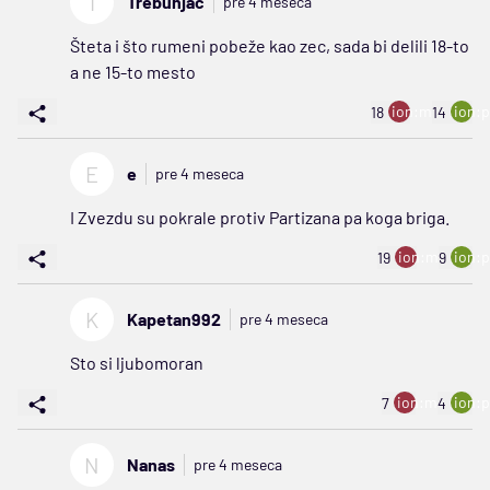
T
Trebunjac
pre 4 meseca
Šteta i što rumeni pobeže kao zec, sada bi delili 18-to
a ne 15-to mesto
ion:minus
ion:p
18
14
E
e
pre 4 meseca
I Zvezdu su pokrale protiv Partizana pa koga briga.
ion:minus
ion:p
19
9
K
Kapetan992
pre 4 meseca
Sto si ljubomoran
ion:minus
ion:p
7
4
N
Nanas
pre 4 meseca