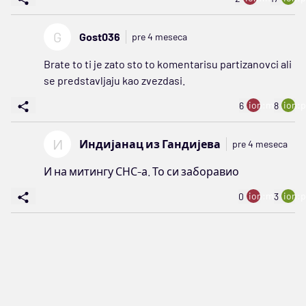
G
Gost036
pre 4 meseca
Brate to ti je zato sto to komentarisu partizanovci ali
se predstavljaju kao zvezdasi.
ion:minus
ion:p
6
8
И
Индијанац из Гандијева
pre 4 meseca
И на митингу СНС-а. То си заборавио
ion:minus
ion:p
0
3