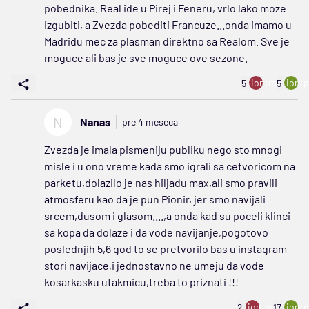
pobednika. Real ide u Pirej i Feneru, vrlo lako moze
izgubiti, a Zvezda pobediti Francuze...onda imamo u
Madridu mec za plasman direktno sa Realom. Sve je
moguce ali bas je sve moguce ove sezone.
ion:minus
ion:p
5
5
N
Nanas
pre 4 meseca
Zvezda je imala pismeniju publiku nego sto mnogi
misle i u ono vreme kada smo igrali sa cetvoricom na
parketu,dolazilo je nas hiljadu max,ali smo pravili
atmosferu kao da je pun Pionir, jer smo navijali
srcem,dusom i glasom....,a onda kad su poceli klinci
sa kopa da dolaze i da vode navijanje,pogotovo
poslednjih 5,6 god to se pretvorilo bas u instagram
stori navijace,i jednostavno ne umeju da vode
kosarkasku utakmicu,treba to priznati !!!
ion:minus
ion:p
2
17