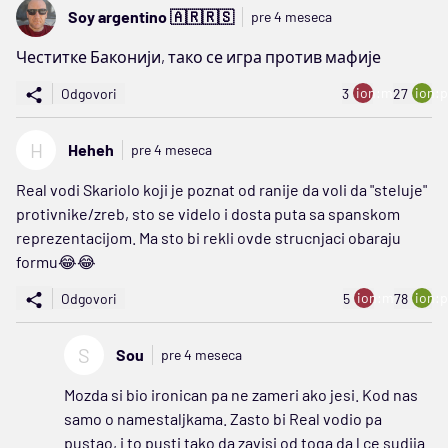
Soy argentino 🇦🇷🇷🇸
pre 4 meseca
Честитке Баконији, тако се игра против мафије
ion:minus
ion:p
Odgovori
3
27
H
Heheh
pre 4 meseca
Real vodi Skariolo koji je poznat od ranije da voli da "steluje"
protivnike/zreb, sto se videlo i dosta puta sa spanskom
reprezentacijom. Ma sto bi rekli ovde strucnjaci obaraju
formu😂😂
ion:minus
ion:p
Odgovori
5
78
S
Sou
pre 4 meseca
Mozda si bio ironican pa ne zameri ako jesi. Kod nas
samo o namestaljkama. Zasto bi Real vodio pa
pustao, i to pusti tako da zavisi od toga da l ce sudija