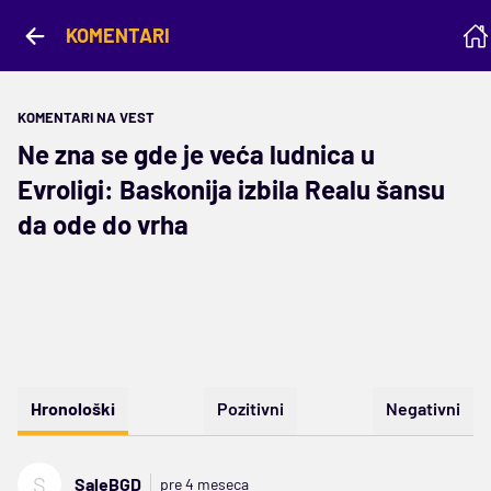
KOMENTARI
KOMENTARI NA VEST
Ne zna se gde je veća ludnica u
Evroligi: Baskonija izbila Realu šansu
da ode do vrha
Hronološki
Pozitivni
Negativni
S
SaleBGD
pre 4 meseca