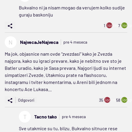
Bukvalno ni ja nisam mogao da verujem kolko sudije
guraju baskoniju
ion:minus
ion:p
1
7
N
NajvecaJeNajveca
pre 4 meseca
Ma jok, objasnice nam ovde “zvezdasi” kako je Zvezda
najgora, kako su igraci prevare, kako je nebitno sve sto je
Batler uradio, kako je Sasa prevara. Najgori ljudi su internet
simpatizeri Zvezde. Utakmicu prate na flashscoru,
instagramu i tviter komentarima, u Areni bili jednom na
koncertu Ace Lukasa…
ion:minus
ion:p
Odgovori
35
58
T
Tacno tako
pre 4 meseca
Sve utakmice su tu, blizu. Bukvalno sitnuce rese