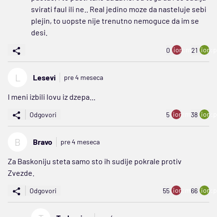
svirati faul ili ne.. Real jedino moze da nasteluje sebi
plejin, to uopste nije trenutno nemoguce da im se
desi.
ion:minus
ion:p
0
21
L
Lesevi
pre 4 meseca
I meni izbili lovu iz dzepa...
ion:minus
ion:p
Odgovori
5
38
B
Bravo
pre 4 meseca
Za Baskoniju steta samo sto ih sudije pokrale protiv
Zvezde.
ion:minus
ion:p
Odgovori
55
66