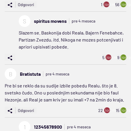
ion:minus
ion:p
Odgovori
1
56
S
spiritus movens
pre 4 meseca
Slazem se. Baskonija dobi Reala, Bajern Fenebahce,
Partizan Zvezdu, itd. Nikoga ne mozes potcenjivati i
apriori upisivati pobede.
ion:minus
ion:p
5
9
B
Bratistuta
pre 4 meseca
Pre bi se reklo da su sudije izbile pobedu Realu, što je 8.
svetsko čudo. Ono u poslednjim sekundama nije bio faul
Hezonje, ali Real je sam kriv jer su imali +7 na 2min do kraja.
ion:minus
ion:p
Odgovori
22
15
1
12345678900
pre 4 meseca