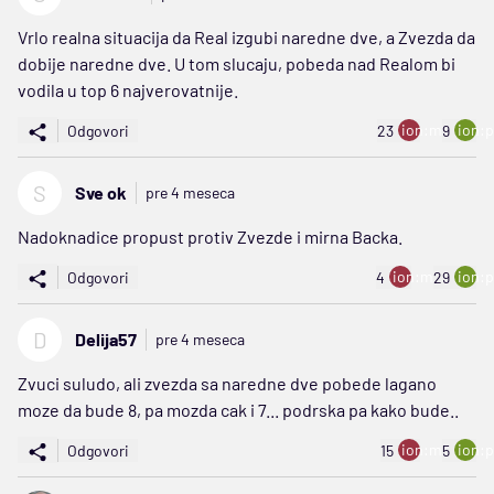
Vrlo realna situacija da Real izgubi naredne dve, a Zvezda da
dobije naredne dve. U tom slucaju, pobeda nad Realom bi
vodila u top 6 najverovatnije.
ion:minus
ion:p
Odgovori
23
9
S
Sve ok
pre 4 meseca
Nadoknadice propust protiv Zvezde i mirna Backa.
ion:minus
ion:p
Odgovori
4
29
D
Delija57
pre 4 meseca
Zvuci suludo, ali zvezda sa naredne dve pobede lagano
moze da bude 8, pa mozda cak i 7... podrska pa kako bude..
ion:minus
ion:p
Odgovori
15
5