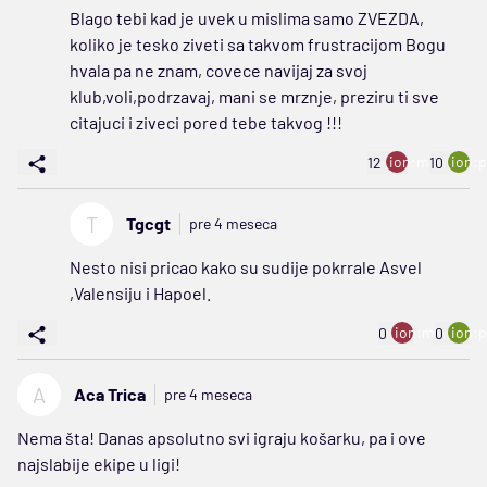
Blago tebi kad je uvek u mislima samo ZVEZDA,
koliko je tesko ziveti sa takvom frustracijom Bogu
hvala pa ne znam, covece navijaj za svoj
klub,voli,podrzavaj, mani se mrznje, preziru ti sve
citajuci i ziveci pored tebe takvog !!!
ion:minus
ion:p
12
10
T
Tgcgt
pre 4 meseca
Nesto nisi pricao kako su sudije pokrrale Asvel
,Valensiju i Hapoel.
ion:minus
ion:p
0
0
A
Aca Trica
pre 4 meseca
Nema šta! Danas apsolutno svi igraju košarku, pa i ove
najslabije ekipe u ligi!