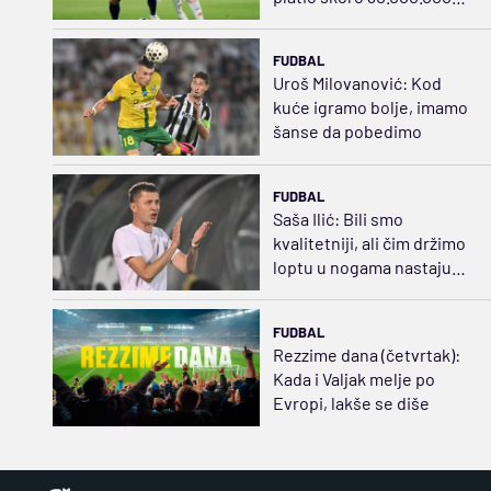
evra
FUDBAL
Uroš Milovanović: Kod
kuće igramo bolje, imamo
šanse da pobedimo
FUDBAL
Saša Ilić: Bili smo
kvalitetniji, ali čim držimo
loptu u nogama nastaju
problemi
FUDBAL
Rezzime dana (četvrtak):
Kada i Valjak melje po
Evropi, lakše se diše