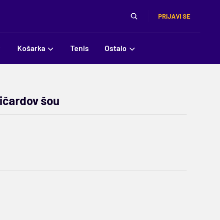
PRIJAVI SE
Košarka
Tenis
Ostalo
ričardov šou