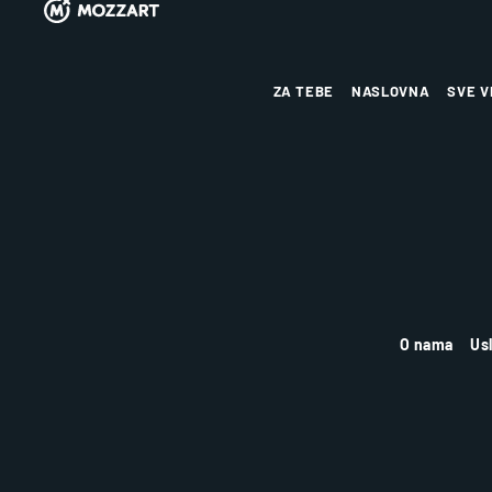
ZA TEBE
NASLOVNA
SVE V
O nama
Us