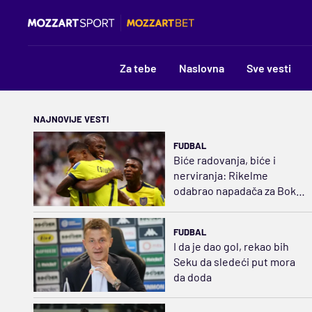
Za tebe
Naslovna
Sve vesti
NAJNOVIJE VESTI
FUDBAL
Biće radovanja, biće i
nerviranja: Rikelme
odabrao napadača za Boku
i razbuktao požar strasti
FUDBAL
I da je dao gol, rekao bih
Seku da sledeći put mora
da doda