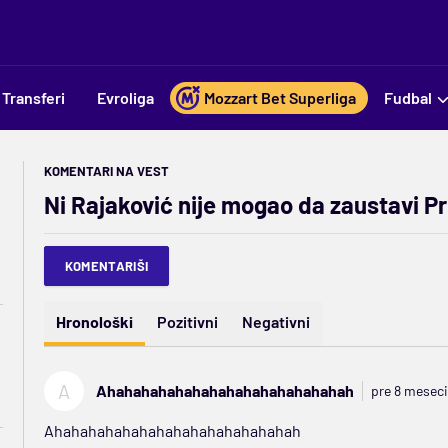
Transferi
Evroliga
Mozzart Bet Superliga
Fudbal
KOMENTARI NA VEST
Ni Rajaković nije mogao da zaustavi P
KOMENTARIŠI
Hronološki
Pozitivni
Negativni
A
Ahahahahahahahahahahahahahahah
pre 8 meseci
Ahahahahahahahahahahahahahahah