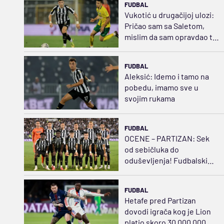
FUDBAL
Vukotić u drugačijoj ulozi:
Pričao sam sa Saletom,
mislim da sam opravdao tu
poziciju
FUDBAL
Aleksić: Idemo i tamo na
pobedu, imamo sve u
svojim rukama
FUDBAL
OCENE – PARTIZAN: Sek
od sebičluka do
oduševljenja! Fudbalski
švrća Kostić
FUDBAL
Hetafe pred Partizan
dovodi igrača kog je Lion
platio skoro 30.000.000