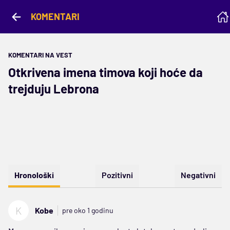
KOMENTARI
KOMENTARI NA VEST
Otkrivena imena timova koji hoće da
trejduju Lebrona
Hronološki
Pozitivni
Negativni
K
Kobe
pre oko 1 godinu