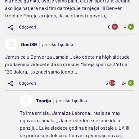
Ma nece ga niko, ovo je samo plant clutch sports-a. Jedino
ako liga natjera neki tim da trejduje za njega. Ili Denver
trejduje Mareja za njega, da se otarasi ugovora.
ion:minus
ion:p
Odgovori
0
4
G
Gost89
pre oko 1 godinu
James ce u Denver za Jamala… ako odete na high altitude
prodavnicu videcete da su dresovi Mareja spali sa 240 na
120 dolara.. to znaci samo jedno….
ion:minus
ion:p
Odgovori
3
24
T
Teorija
pre oko 1 godinu
To ima smisla.. Jamal za Lebrona.. resis se max
ugovora Jamala… James sledece sezone ide u
penziju.. Luka sledece godina bira jel ostaje u LA ili
se pridruzuje Jokicu u Denveru jer imaju novca…