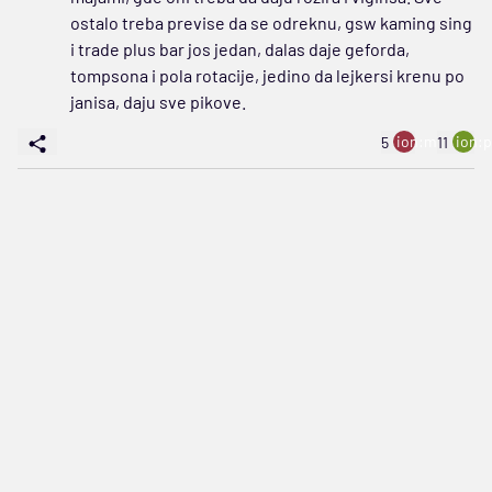
ostalo treba previse da se odreknu, gsw kaming sing
i trade plus bar jos jedan, dalas daje geforda,
tompsona i pola rotacije, jedino da lejkersi krenu po
janisa, daju sve pikove.
ion:minus
ion:p
5
11