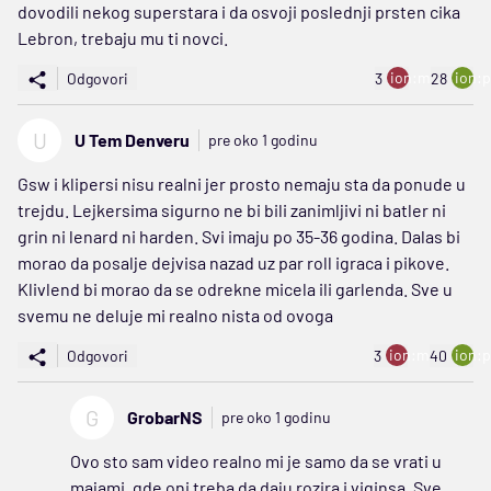
dovodili nekog superstara i da osvoji poslednji prsten cika
Lebron, trebaju mu ti novci.
ion:minus
ion:p
Odgovori
3
28
U
U Tem Denveru
pre oko 1 godinu
Gsw i klipersi nisu realni jer prosto nemaju sta da ponude u
trejdu. Lejkersima sigurno ne bi bili zanimljivi ni batler ni
grin ni lenard ni harden. Svi imaju po 35-36 godina. Dalas bi
morao da posalje dejvisa nazad uz par roll igraca i pikove.
Klivlend bi morao da se odrekne micela ili garlenda. Sve u
svemu ne deluje mi realno nista od ovoga
ion:minus
ion:p
Odgovori
3
40
G
GrobarNS
pre oko 1 godinu
Ovo sto sam video realno mi je samo da se vrati u
majami, gde oni treba da daju rozira i viginsa. Sve