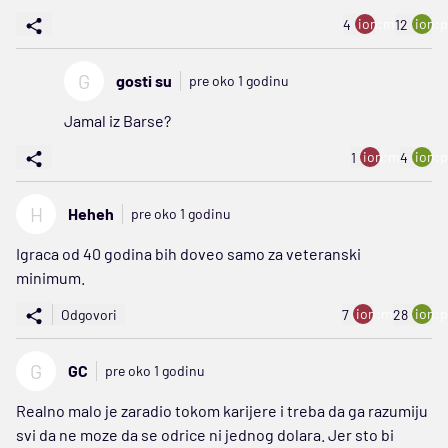
ion:minus
ion:p
4
12
G
gosti su
pre oko 1 godinu
Jamal iz Barse?
ion:minus
ion:p
1
4
H
Heheh
pre oko 1 godinu
Igraca od 40 godina bih doveo samo za veteranski
minimum.
ion:minus
ion:p
Odgovori
7
28
G
GC
pre oko 1 godinu
Realno malo je zaradio tokom karijere i treba da ga razumiju
svi da ne moze da se odrice ni jednog dolara. Jer sto bi