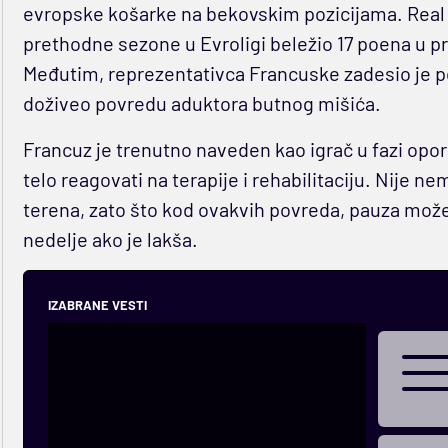
evropske košarke na bekovskim pozicijama. Real j
prethodne sezone u Evroligi beležio 17 poena u pr
Međutim, reprezentativca Francuske zadesio je pe
doživeo povredu aduktora butnog mišića.
Francuz je trenutno naveden kao igrač u fazi opor
telo reagovati na terapije i rehabilitaciju. Nije 
terena, zato što kod ovakvih povreda, pauza može d
nedelje ako je lakša.
IZABRANE VESTI