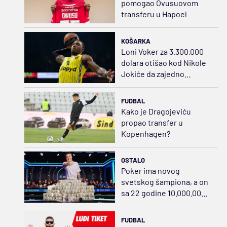
pomogao Ovusuovom
transferu u Hapoel
KOŠARKA
Loni Voker za 3.300.000
dolara otišao kod Nikole
Jokiće da zajedno
napadnu NBA ligu
FUDBAL
Kako je Dragojeviću
propao transfer u
Kopenhagen?
OSTALO
Poker ima novog
svetskog šampiona, a on
sa 22 godine 10.000.000
dolara
FUDBAL