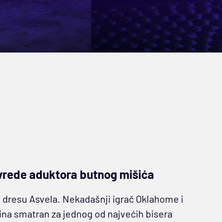
vrede aduktora butnog mišića
 dresu Asvela. Nekadašnji igrač Oklahome i
dina smatran za jednog od najvećih bisera