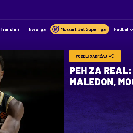
Transferi
Evroliga
Mozzart Bet Superliga
Fudbal
PODELI SADRŽAJ
PEH ZA REAL:
MALEDON, MO