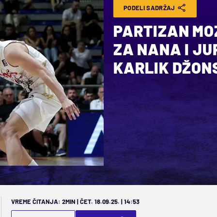
PODELI SADRŽAJ
PARTIZAN MO
ZA NANA I J
KARLIK DŽON
VREME ČITANJA: 2MIN | ČET. 18.09.25. | 14:53