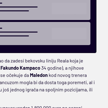
o da zadesi bekovsku liniju Reala koja je
,
Fakundo Kampaco
34 godine), a njihove
 se očekuje da
Maledon
kod novog trenera
rancuzom mogla bi da dosta toga poremeti, al i
 još jednog igrača na spoljnim pozicijama, ili
 ugovor vredan 1.800.000 evra po sezoni.