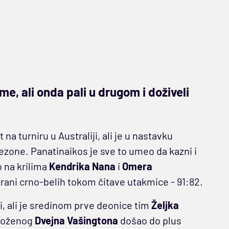
e, ali onda pali u drugom i doživeli
na turniru u Australiji, ali je u nastavku
ezone. Panatinaikos je sve to umeo da kazni i
 na krilima
Kendrika Nana
i
Omera
rani crno-belih tokom čitave utakmice - 91:82.
i, ali je sredinom prve deonice tim
Željka
oloženog
Dvejna Vašingtona
došao do plus