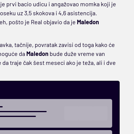
e prvi bacio udicu i angažovao momka koji je
oseku uz 3,5 skokova i 4,6 asistencija.
h, pošto je Real objavio da je
Maledon
avka, tačnije, povratak zavisi od toga kako će
nemoguće da
Maledon
bude duže vreme van
a traje čak šest meseci ako je teža, ali i dve