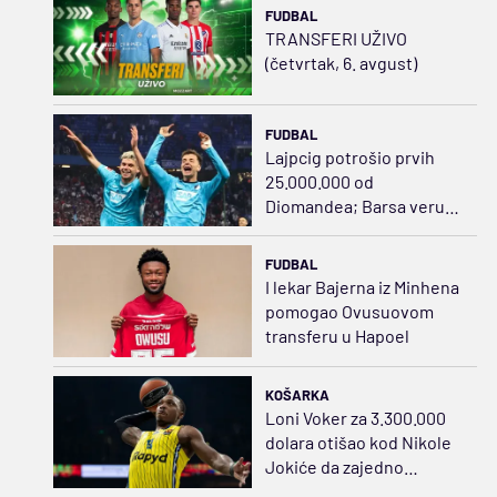
FUDBAL
TRANSFERI UŽIVO
(četvrtak, 6. avgust)
FUDBAL
Lajpcig potrošio prvih
25.000.000 od
Diomandea; Barsa veruje
Hamzi
FUDBAL
I lekar Bajerna iz Minhena
pomogao Ovusuovom
transferu u Hapoel
KOŠARKA
Loni Voker za 3.300.000
dolara otišao kod Nikole
Jokiće da zajedno
napadnu NBA ligu