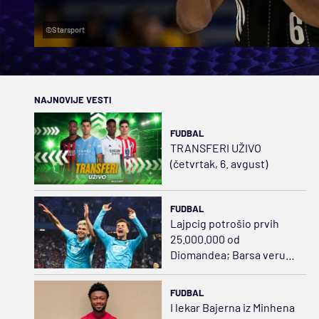
©Starsport
NAJNOVIJE VESTI
FUDBAL
TRANSFERI UŽIVO
(četvrtak, 6. avgust)
FUDBAL
Lajpcig potrošio prvih
25.000.000 od
Diomandea; Barsa veruje
Hamzi
FUDBAL
I lekar Bajerna iz Minhena