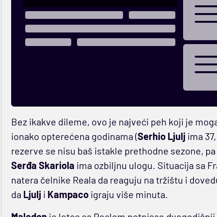
Bez ikakve dileme, ovo je najveći peh koji je moga
ionako opterećena godinama (
Serhio Ljulj
ima 37
rezerve se nisu baš istakle prethodne sezone, pa
Serđa Skariola
ima ozbiljnu ulogu. Situacija sa F
natera čelnike Reala da reaguju na tržištu i dovedu
da
Ljulj
i
Kampaco
igraju više minuta.
Maledon
je letos sa Realom potpisao dvogodišnji