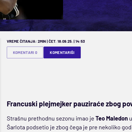
VREME ČITANJA: 2MIN | ČET. 18.09.25. | 14:53
KOMENTARI 0
KOMENTARIŠI
Francuski plejmejker pauziraće zbog po
Strašnu prethodnu sezonu imao je
Teo Maledon
u
Šarlota podsetio je zbog čega je pre nekoliko go