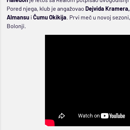
Pored njega, klub je angažovao
Dejvida Kramera, 
Almansu
i
Čumu Okikija
. Prvi meč u novoj sezoni
Bolonji.