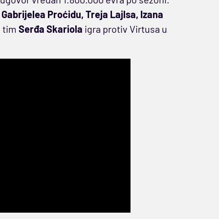
Gabrijelea Proćidu, Treja Lajlsa, Izana
, tim
Serđa Skariola
igra protiv Virtusa u