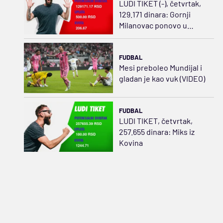
LUDI TIKET (-), četvrtak,
129.171 dinara: Gornji
Milanovac ponovo u
centru pažnje!
FUDBAL
Mesi preboleo Mundijal i
gladan je kao vuk (VIDEO)
FUDBAL
LUDI TIKET, četvrtak,
257.655 dinara: Miks iz
Kovina