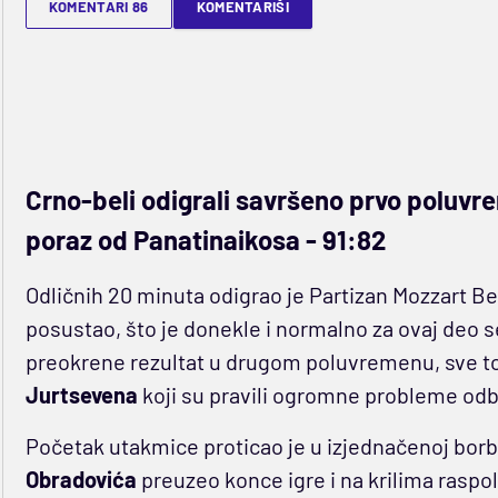
KOMENTARI 86
KOMENTARIŠI
Crno-beli odigrali savršeno prvo poluvrem
poraz od Panatinaikosa - 91:82
Odličnih 20 minuta odigrao je Partizan Mozzart Bet 
posustao, što je donekle i normalno za ovaj deo s
preokrene rezultat u drugom poluvremenu, sve to
Jurtsevena
koji su pravili ogromne probleme odb
Početak utakmice proticao je u izjednačenoj borb
Obradovića
preuzeo konce igre i na krilima rasp