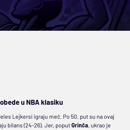
pobede u NBA klasiku
eles Lejkersi igraju meč. Po 50. put su na ovaj
naju bilans (24-26). Jer, poput
Grinča
, ukrao je