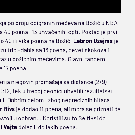
ruga po broju odigranih mečeva na Božić u NBA
a 40 poena i 13 uhvaćenih lopti. Postao je prvi
ao 40 ili više poena na Božić.
Lebron Džejms
je
u tripl-dabla sa 16 poena, devet skokova i
 poraz u božićnim mečevima. Glavni tandem
a 17 poena.
e serija njegovih promašaja sa distance (2/9)
2, tek u trećoj deonici uhvatili rezultatski
suli. Dobrim delom i zbog nepreciznih hitaca
n Rivs
je dodao 11 poena, ali mora se priznati da
ostoji u odbranu. Koristili su to Seltiksi do
a
i
Vajta
dolazili do lakih poena.