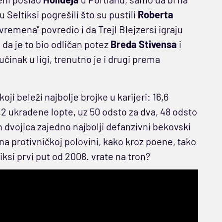
 Seltiksi pogrešili što su pustili
Roberta
vremena" povredio i da Trejl Blejzersi igraju
 da je to bio odličan potez
Breda Stivensa
i
činak u ligi, trenutno je i drugi prema
 koji beleži najbolje brojke u karijeri: 16,6
1,2 ukradene lopte, uz 50 odsto za dva, 48 odsto
jih dvojica zajedno najbolji defanzivni bekovski
 na protivničkoj polovini, kako kroz poene, tako
iksi prvi put od 2008. vrate na tron?