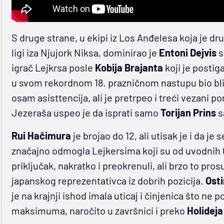
S druge strane, u ekipi iz Los Anđelesa koja je d
ligi iza Njujork Niksa, dominirao je
Entoni Dejvis
s
igrač Lejkrsa posle
Kobija Brajanta
koji je postig
u svom rekordnom 18. prazničnom nastupu bio bliz
osam asisttencija, ali je pretrpeo i treći vezani
Jezeraša uspeo je da isprati samo
Torijan Prins
s
Rui Hačimura
je brojao do 12, ali utisak je i da j
značajno odmogla Lejkersima koji su od uvodnih 0:1
priključak, nakratko i preokrenuli, ali brzo to pro
japanskog reprezentativca iz dobrih pozicija.
Osti
je na krajnji ishod imala uticaj i činjenica što ne p
maksimuma, naročito u završnici i preko
Holidej