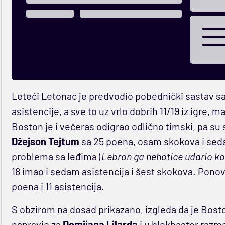
Leteći Letonac je predvodio pobednički sastav sa 
asistencije, a sve to uz vrlo dobrih 11/19 iz igre, ma
Boston je i večeras odigrao odlično timski, pa su 
Džejson Tejtum
sa 25 poena, osam skokova i sed
problema sa leđima (
Lebron ga nehotice udario k
18 imao i sedam asistencija i šest skokova. Ponov
poena i 11 asistencija.
S obzirom na dosad prikazano, izgleda da je Boston
napravio za
Demijana Lilarda
i u blokbaster razm