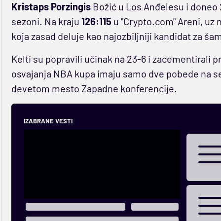
Kristaps Porzingis
Božić u Los Anđelesu i doneo 
sezoni. Na kraju
126:115
u "Crypto.com" Areni, uz 
koja zasad deluje kao najozbiljniji kandidat za ša
Kelti su popravili učinak na 23-6 i zacementirali 
osvajanja NBA kupa imaju samo dve pobede na se
devetom mesto Zapadne konferencije.
IZABRANE VESTI