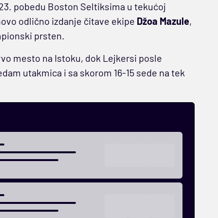
23. pobedu Boston Seltiksima u tekućoj
novo odlično izdanje čitave ekipe
Džoa Mazule
,
mpionski prsten.
prvo mesto na Istoku, dok Lejkersi posle
dam utakmica i sa skorom 16-15 sede na tek