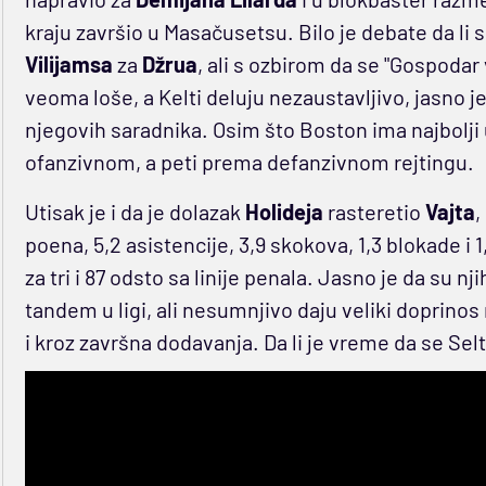
kraju završio u Masačusetsu. Bilo je debate da li su
Vilijamsa
za
Džrua
, ali s ozbirom da se "Gospodar 
veoma loše, a Kelti deluju nezaustavljivo, jasno je
njegovih saradnika. Osim što Boston ima najbolji u
ofanzivnom, a peti prema defanzivnom rejtingu.
Utisak je i da je dolazak
Holideja
rasteretio
Vajta
,
poena, 5,2 asistencije, 3,9 skokova, 1,3 blokade i 
za tri i 87 odsto sa linije penala. Jasno je da su n
tandem u ligi, ali nesumnjivo daju veliki doprinos
i kroz završna dodavanja. Da li je vreme da se Selt