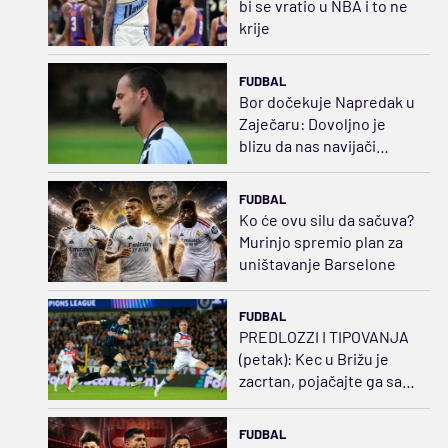
bi se vratio u NBA i to ne
krije
FUDBAL
Bor dočekuje Napredak u
Zaječaru: Dovoljno je
blizu da nas navijači
podrže
FUDBAL
Ko će ovu silu da sačuva?
Murinjo spremio plan za
uništavanje Barselone
FUDBAL
PREDLOZZI I TIPOVANJA
(petak): Kec u Brižu je
zacrtan, pojačajte ga sa
2-5
FUDBAL