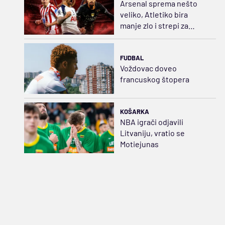
Arsenal sprema nešto
veliko, Atletiko bira
manje zlo i strepi za
Kutija
FUDBAL
Voždovac doveo
francuskog štopera
KOŠARKA
NBA igrači odjavili
Litvaniju, vratio se
Motiejunas