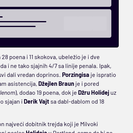
28 poena i 11 skokova, ubeležio je i dve
da i ne tako sjajnih 4/7 sa linije penala. Ipak,
svi dali vredan doprinos.
Porzingisa
je ispratio
am asistencija,
Džejlen Braun
je i pored
olenom
), dodao 19 poena, dok je
Džru
Holidej
uz
o sjajan i
Derik Vajt
sa dabl-dablom od 18
 najveći dobitnik trejda koji je Milvoki
eni poslao
Holideja
u Portland, samo da bi na