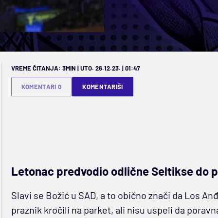
VREME ČITANJA: 3MIN | UTO. 26.12.23. | 01:47
KOMENTARI 0
KOMENTARIŠI
Letonac predvodio odlične Seltikse do 
Slavi se Božić u SAD, a to obično znači da Los Anđ
praznik kročili na parket, ali nisu uspeli da porav