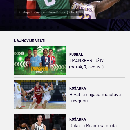
Kristaps Porzingis i Lebron Džejms (Foto: AFP)
NAJNOVIJE VESTI
FUDBAL
TRANSFERI UŽIVO
(petak, 7. avgust)
KOŠARKA
Hrvati u najjačem sastavu
u avgustu
KOŠARKA
Dolazi u Milano samo da