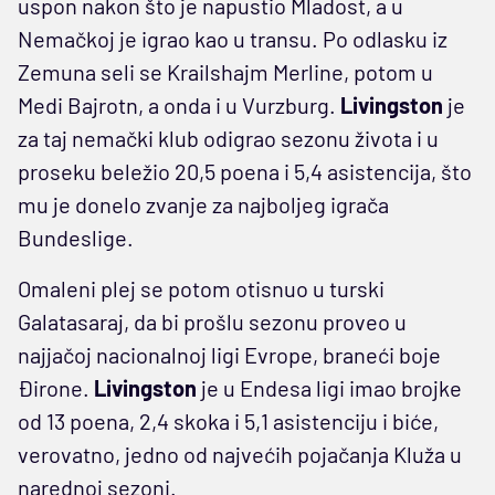
uspon nakon što je napustio Mladost, a u
Nemačkoj je igrao kao u transu. Po odlasku iz
Zemuna seli se Krailshajm Merline, potom u
Medi Bajrotn, a onda i u Vurzburg.
Livingston
je
za taj nemački klub odigrao sezonu života i u
proseku beležio 20,5 poena i 5,4 asistencija, što
mu je donelo zvanje za najboljeg igrača
Bundeslige.
Omaleni plej se potom otisnuo u turski
Galatasaraj, da bi prošlu sezonu proveo u
najjačoj nacionalnoj ligi Evrope, braneći boje
Đirone.
Livingston
je u Endesa ligi imao brojke
od 13 poena, 2,4 skoka i 5,1 asistenciju i biće,
verovatno, jedno od najvećih pojačanja Kluža u
narednoj sezoni.