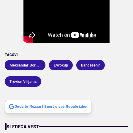
TAGOVI
Aleksandar Đorđević
Evrokup
Bahčešehir
Trevion Vilijams
Dodajte Mozzart Sport u vaš Google izbor
SLEDEĆA VEST