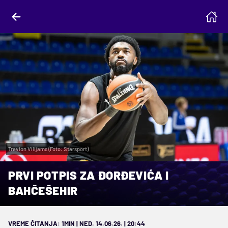
Trevion Vilijams (Foto: Starsport)
PRVI POTPIS ZA ĐORĐEVIĆA I
BAHČEŠEHIR
VREME ČITANJA: 1MIN | NED. 14.06.26. | 20:44