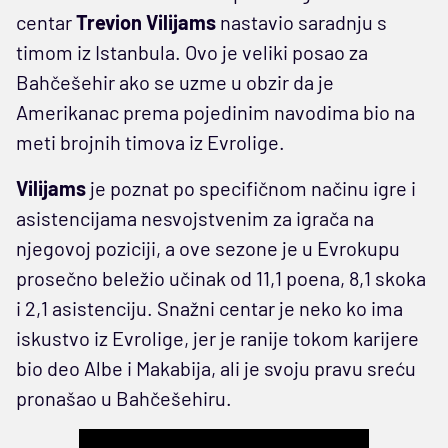
centar
Trevion Vilijams
nastavio saradnju s
timom iz Istanbula. Ovo je veliki posao za
Bahčešehir ako se uzme u obzir da je
Amerikanac prema pojedinim navodima bio na
meti brojnih timova iz Evrolige.
Vilijams
je poznat po specifičnom načinu igre i
asistencijama nesvojstvenim za igrača na
njegovoj poziciji, a ove sezone je u Evrokupu
prosečno beležio učinak od 11,1 poena, 8,1 skoka
i 2,1 asistenciju. Snažni centar je neko ko ima
iskustvo iz Evrolige, jer je ranije tokom karijere
bio deo Albe i Makabija, ali je svoju pravu sreću
pronašao u Bahčešehiru.