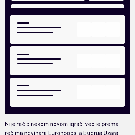
Nije reč o nekom novom igrač, već je prema
rečima novinara Eurohoops-a Bugrua Uzara