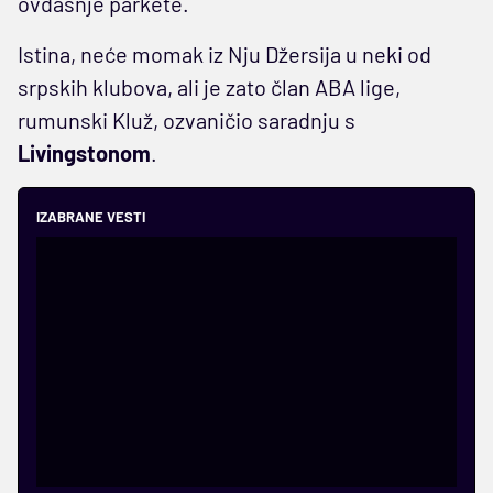
ovdašnje parkete.
Istina, neće momak iz Nju Džersija u neki od
srpskih klubova, ali je zato član ABA lige,
rumunski Kluž, ozvaničio saradnju s
Livingstonom
.
IZABRANE VESTI