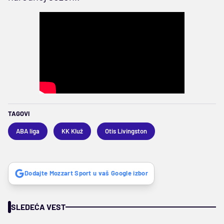
TAGOVI
ABA liga
KK Kluž
Otis Livingston
Dodajte Mozzart Sport u vaš Google izbor
SLEDEĆA VEST