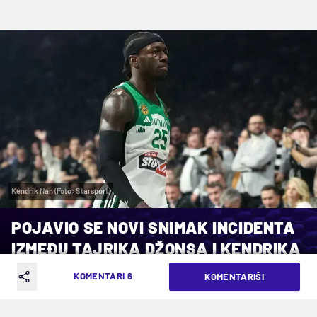
Kendrik Nan (Foto: Starsport)
POJAVIO SE NOVI SNIMAK INCIDENTA
IZMEĐU TAJRIKA DŽONSA I KENDRIKA
NANA
KOMENTARI 6
KOMENTARIŠI
VREME ČITANJA: 1MIN | NED. 14.06.26. | 20:44