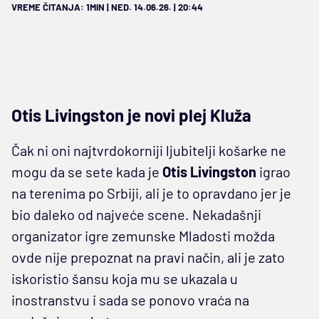
VREME ČITANJA: 1MIN | NED. 14.06.26. | 20:44
Otis Livingston je novi plej Kluža
Čak ni oni najtvrdokorniji ljubitelji košarke ne
mogu da se sete kada je
Otis Livingston
igrao
na terenima po Srbiji, ali je to opravdano jer je
bio daleko od najveće scene. Nekadašnji
organizator igre zemunske Mladosti možda
ovde nije prepoznat na pravi način, ali je zato
iskoristio šansu koja mu se ukazala u
inostranstvu i sada se ponovo vraća na