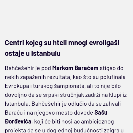
Centri kojeg su hteli mnogi evroligaši
ostaje u Istanbulu
Bahčešehir je pod
Markom Baraćem
stigao do
nekih zapaženih rezultata, kao što su polufinala
Evrokupa i turskog šampionata, ali to nije bilo
dovoljno da se srpski stručnjak zadrži na klupi iz
Istanbula. Bahčešehir je odlučio da se zahvali
Baraću i na njegovo mesto dovede
Sašu
Đorđevića
, koji će biti nosilac ambicioznog
projekta da se u doglednoj budućnosti zaigra u