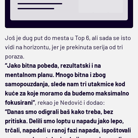
Još je dug put do mesta u Top 6, ali sada se isto
vidi na horizontu, jer je prekinuta serija od tri
poraza.
“Jako bitna pobeda, rezultatski i na
mentalnom planu. Mnogo bitna i zbog
samopouzdanja, slede nam tri utakmice kod
kuće za koje moramo da budemo maksimalno
fokusirani“
, rekao je Nedović i dodao:
“Danas smo odigrali baš kako treba, bez
pritiska. Delili smo loptu u napadu jako lepo,
trčali, napadali u ranoj fazi napada, ispoštovali