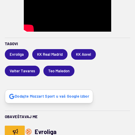
TAGOVI
Evroliga
KK Real Madrid
KK Asvel
Valter Tavares
Teo Maledon
Dodajte Mozzart Sport u vaš Google izbor
OBAVEŠTAVAJ ME
Evroliga