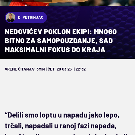
Đ. PETRINJAC
NEDOVIĆEV POKLON EKIPI: MNOGO
BITNO ZA SAMOPOUZDANJE, SAD
MAKSIMALNI FOKUS DO KRAJA
VREME ČITANJA: 3MIN | ČET. 20.03.25. | 22:32
“Delili smo loptu u napadu jako lepo,
trčali, napadali u ranoj fazi napada,