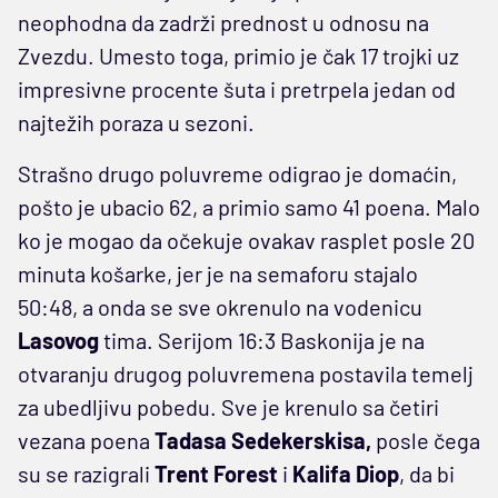
neophodna da zadrži prednost u odnosu na
Zvezdu. Umesto toga, primio je čak 17 trojki uz
impresivne procente šuta i pretrpela jedan od
najtežih poraza u sezoni.
Strašno drugo poluvreme odigrao je domaćin,
pošto je ubacio 62, a primio samo 41 poena. Malo
ko je mogao da očekuje ovakav rasplet posle 20
minuta košarke, jer je na semaforu stajalo
50:48, a onda se sve okrenulo na vodenicu
Lasovog
tima. Serijom 16:3 Baskonija je na
otvaranju drugog poluvremena postavila temelj
za ubedljivu pobedu. Sve je krenulo sa četiri
vezana poena
Tadasa Sedekerskisa,
posle čega
su se razigrali
Trent Forest
i
Kalifa Diop
, da bi