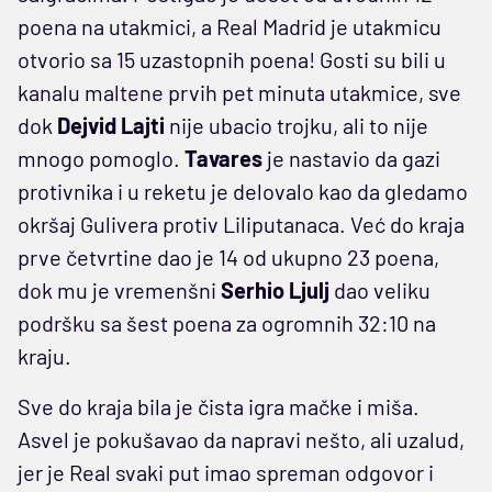
poena na utakmici, a Real Madrid je utakmicu
otvorio sa 15 uzastopnih poena! Gosti su bili u
kanalu maltene prvih pet minuta utakmice, sve
dok
Dejvid Lajti
nije ubacio trojku, ali to nije
mnogo pomoglo.
Tavares
je nastavio da gazi
protivnika i u reketu je delovalo kao da gledamo
okršaj Gulivera protiv Liliputanaca. Već do kraja
prve četvrtine dao je 14 od ukupno 23 poena,
dok mu je vremenšni
Serhio Ljulj
dao veliku
podršku sa šest poena za ogromnih 32:10 na
kraju.
Sve do kraja bila je čista igra mačke i miša.
Asvel je pokušavao da napravi nešto, ali uzalud,
jer je Real svaki put imao spreman odgovor i