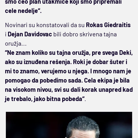
smo ceo plan utakmice koji smo pripremali
cele nedelje“.
Novinari su konstatovali da su
Rokas Giedraitis
i
Dejan Davidovac
bili dobro skrivena tajna
oružja...
“Ne znam koliko su tajna oružja, pre svega Deki,
ako su iznuđena rešenja. Roki je dobar šuter i
mi to znamo, verujemo u njega. I mnogo nam je
pomogao da pobedimo sada. Cela ekipa je bila
na visokom nivou, svi su dali korak unapred kad
je trebalo, jako bitna pobeda“
.