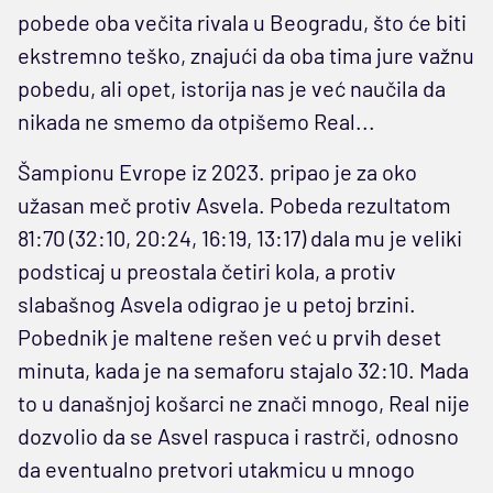
pobede oba večita rivala u Beogradu, što će biti
ekstremno teško, znajući da oba tima jure važnu
pobedu, ali opet, istorija nas je već naučila da
nikada ne smemo da otpišemo Real...
Šampionu Evrope iz 2023. pripao je za oko
užasan meč protiv Asvela. Pobeda rezultatom
81:70 (32:10, 20:24, 16:19, 13:17) dala mu je veliki
podsticaj u preostala četiri kola, a protiv
slabašnog Asvela odigrao je u petoj brzini.
Pobednik je maltene rešen već u prvih deset
minuta, kada je na semaforu stajalo 32:10. Mada
to u današnjoj košarci ne znači mnogo, Real nije
dozvolio da se Asvel raspuca i rastrči, odnosno
da eventualno pretvori utakmicu u mnogo