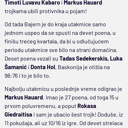
Timoti Luvavu Kabaro
i
Markus Hauard
trojkama ubili protivnika u pojam!
Od tada Bajern je do kraja utakmice samo
jednom uspeo da se spusti na devet poena, u
finišu trećeg kvartala, da bi u odlučujućem
periodu utakmice sve bilo na strani domaćina.
Deset poena vezali su
Tadas Sedekerskis, Luka
Šamanić
i
Donta Hol
, Baskonija je otišla na
96:76 i to je bilo to.
Najbolju utakmicu u poslednje vreme odigrao je
Markus Hauard
. Imao je 27 poena, od toga 15 u
prvom poluvremenu, a poput
Rokasa
Giedraitisa
i sam je ubacio šest trojk! Doduše, iz
11 pokušaja, ali uz 10/16 iz igre. Od devet strelaca