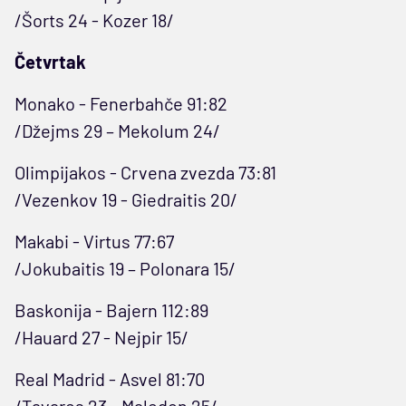
/Šorts 24 - Kozer 18/
Četvrtak
Monako - Fenerbahče 91:82
/Džejms 29 – Mekolum 24/
Olimpijakos - Crvena zvezda 73:81
/Vezenkov 19 - Giedraitis 20/
Makabi - Virtus 77:67
/Jokubaitis 19 – Polonara 15/
Baskonija - Bajern 112:89
/Hauard 27 - Nejpir 15/
Real Madrid - Asvel 81:70
/Tavares 23 - Maledon 25/