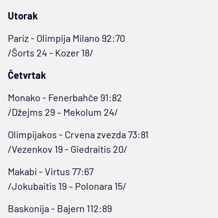
Utorak
Pariz - Olimpija Milano 92:70
/Šorts 24 - Kozer 18/
Četvrtak
Monako - Fenerbahče 91:82
/Džejms 29 – Mekolum 24/
Olimpijakos - Crvena zvezda 73:81
/Vezenkov 19 - Giedraitis 20/
Makabi - Virtus 77:67
/Jokubaitis 19 – Polonara 15/
Baskonija - Bajern 112:89