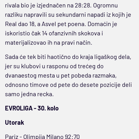
rivala bio je izjednačen na 28:28. Ogromnu
razliku napravili su sekundarni napadi iz kojih je
Real dao 18, a Asvel pet poena. Domaćin je
iskoristio čak 14 ofanzivnih skokova i
materijalizovao ih na pravi način.
Sada će tek biti haotično do kraja ligaškog dela,
jer su klubovi u rasponu od trećeg do
dvanaestog mesta u pet pobeda razmaka,
odnosno timove od pete do desete pozicije deli
samo jedna recka.
EVROLIGA - 30. kolo
Utorak
Pariz - Olimpija Milano 92:70