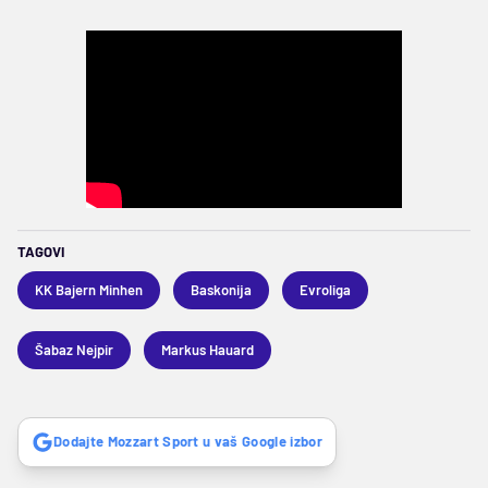
TAGOVI
KK Bajern Minhen
Baskonija
Evroliga
Šabaz Nejpir
Markus Hauard
Dodajte Mozzart Sport u vaš Google izbor