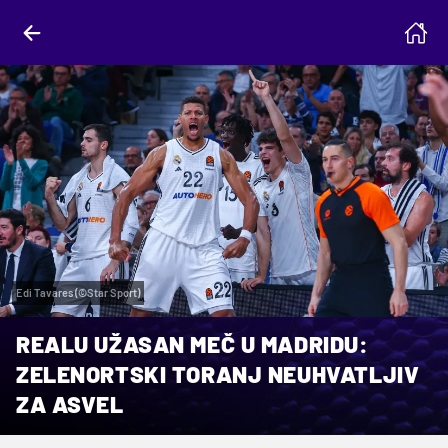
Edi Tavares (©Star Sport)
REALU UŽASAN MEČ U MADRIDU:
ZELENORTSKI TORANJ NEUHVATLJIV
ZA ASVEL