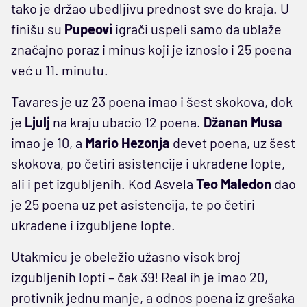
tako je držao ubedljivu prednost sve do kraja. U
finišu su
Pupeovi
igrači uspeli samo da ublaže
značajno poraz i minus koji je iznosio i 25 poena
već u 11. minutu.
Tavares je uz 23 poena imao i šest skokova, dok
je
Ljulj
na kraju ubacio 12 poena.
Džanan Musa
imao je 10, a
Mario Hezonja
devet poena, uz šest
skokova, po četiri asistencije i ukradene lopte,
ali i pet izgubljenih. Kod Asvela
Teo Maledon
dao
je 25 poena uz pet asistencija, te po četiri
ukradene i izgubljene lopte.
Utakmicu je obeležio užasno visok broj
izgubljenih lopti – čak 39! Real ih je imao 20,
protivnik jednu manje, a odnos poena iz grešaka