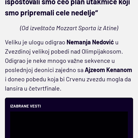
ispoštovali smo ceo plan utakmice koji
smo pripremali cele nedelje“
(Od izveštača Mozzart Sporta iz Atine)
Veliku je ulogu odigrao
Nemanja Nedović
u
Zvezdinoj velikoj pobedi nad Olimpijakosom.
Odigrao je neke mnogo važne sekvence u
poslednjoj deonici zajedno sa
Ajzeom Kenanom
i doneo pobedu koja bi Crvenu zvezdu mogla da
lansira u četvrtfinale.
IZABRANE VESTI