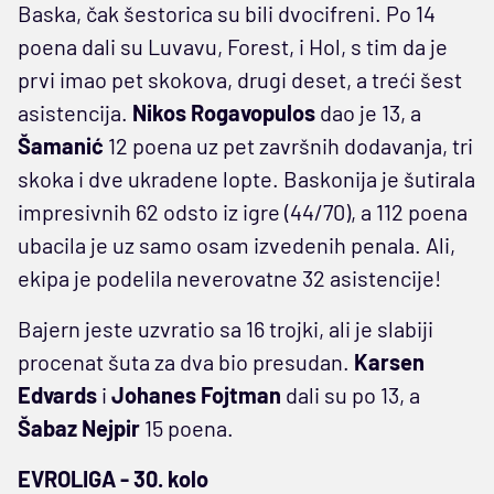
Baska, čak šestorica su bili dvocifreni. Po 14
poena dali su Luvavu, Forest, i Hol, s tim da je
prvi imao pet skokova, drugi deset, a treći šest
asistencija.
Nikos Rogavopulos
dao je 13, a
Šamanić
12 poena uz pet završnih dodavanja, tri
skoka i dve ukradene lopte. Baskonija je šutirala
impresivnih 62 odsto iz igre (44/70), a 112 poena
ubacila je uz samo osam izvedenih penala. Ali,
ekipa je podelila neverovatne 32 asistencije!
Bajern jeste uzvratio sa 16 trojki, ali je slabiji
procenat šuta za dva bio presudan.
Karsen
Edvards
i
Johanes Fojtman
dali su po 13, a
Šabaz Nejpir
15 poena.
EVROLIGA - 30. kolo