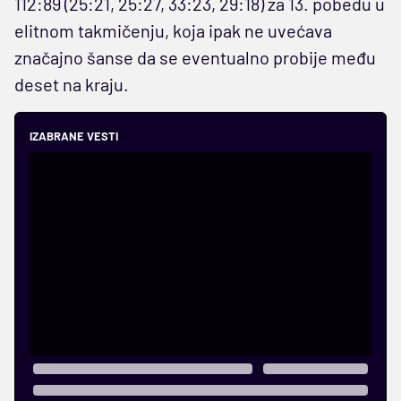
112:89 (25:21, 25:27, 33:23, 29:18) za 13. pobedu u
elitnom takmičenju, koja ipak ne uvećava
značajno šanse da se eventualno probije među
deset na kraju.
IZABRANE VESTI