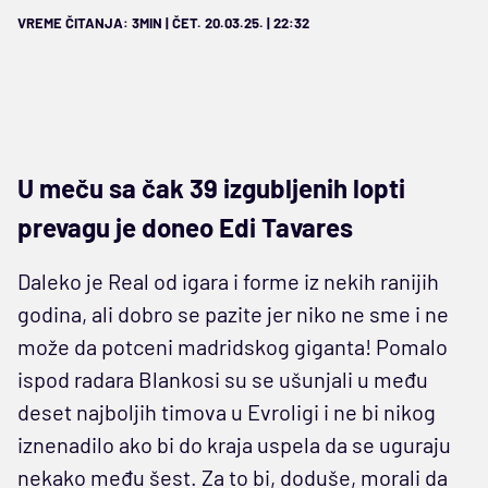
VREME ČITANJA: 3MIN | ČET. 20.03.25. | 22:32
U meču sa čak 39 izgubljenih lopti
prevagu je doneo Edi Tavares
Daleko je Real od igara i forme iz nekih ranijih
godina, ali dobro se pazite jer niko ne sme i ne
može da potceni madridskog giganta! Pomalo
ispod radara Blankosi su se ušunjali u među
deset najboljih timova u Evroligi i ne bi nikog
iznenadilo ako bi do kraja uspela da se uguraju
nekako među šest. Za to bi, doduše, morali da