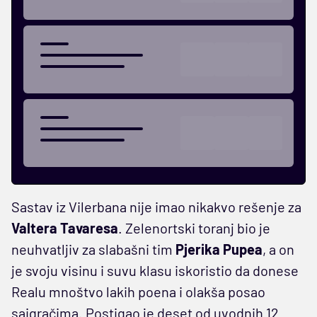
Sastav iz Vilerbana nije imao nikakvo rešenje za
Valtera Tavaresa
. Zelenortski toranj bio je
neuhvatljiv za slabašni tim
Pjerika Pupea
, a on
je svoju visinu i suvu klasu iskoristio da donese
Realu mnoštvo lakih poena i olakša posao
saigračima. Postigao je deset od uvodnih 12