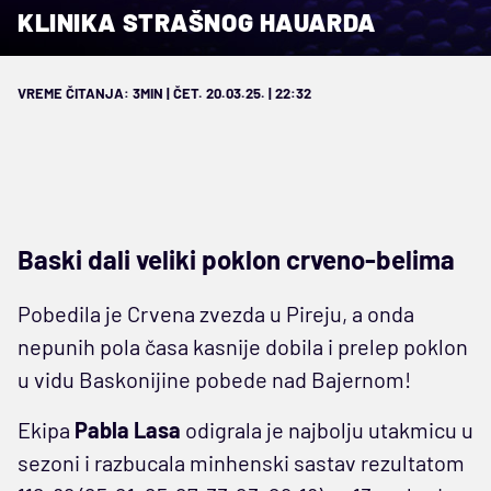
KLINIKA STRAŠNOG HAUARDA
VREME ČITANJA: 3MIN | ČET. 20.03.25. | 22:32
Baski dali veliki poklon crveno-belima
Pobedila je Crvena zvezda u Pireju, a onda
nepunih pola časa kasnije dobila i prelep poklon
u vidu Baskonijine pobede nad Bajernom!
Ekipa
Pabla Lasa
odigrala je najbolju utakmicu u
sezoni i razbucala minhenski sastav rezultatom