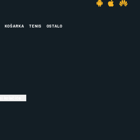
KOŠARKA
TENIS
OSTALO
i kolačiće