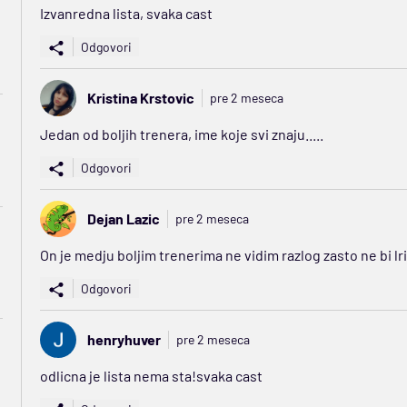
Izvanredna lista, svaka cast
Odgovori
Kristina Krstovic
pre 2 meseca
Jedan od boljih trenera, ime koje svi znaju.....
Odgovori
Dejan Lazic
pre 2 meseca
On je medju boljim trenerima ne vidim razlog zasto ne bi lri
Odgovori
henryhuver
pre 2 meseca
odlicna je lista nema sta!svaka cast