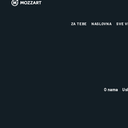
ZA TEBE
NASLOVNA
SVE V
O nama
Us