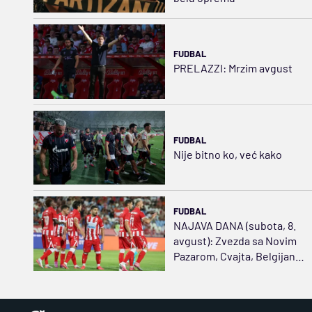
FUDBAL
PRELAZZI: Mrzim avgust
FUDBAL
Nije bitno ko, već kako
FUDBAL
NAJAVA DANA (subota, 8.
avgust): Zvezda sa Novim
Pazarom, Cvajta, Belgijanci
i Holanđani