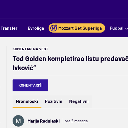
Transferi
Evroliga
Mozzart Bet Superliga
Fudbal
KOMENTARI NA VEST
Tod Golden kompletirao listu predava
Ivković”
KOMENTARIŠI
Hronološki
Pozitivni
Negativni
Marija Radulaski
pre 2 meseca