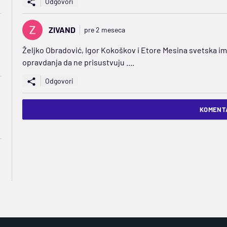
Odgovori
ZIVAND
pre 2 meseca
Željko Obradović, Igor Kokoškov i Etore Mesina svetska im
opravdanja da ne prisustvuju ....
Odgovori
KOMENTA