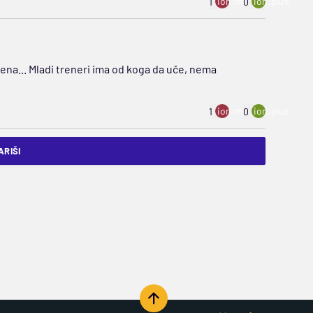
ion:minus
ion:plus
1
0
ena... Mladi treneri ima od koga da uče, nema
ion:minus
ion:plus
1
0
RIŠI