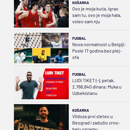
KOŠARKA
Ovo je moja kuća, igrao
sam tu, ovo je moja hala,
voleo sam nju
FUDBAL
Nova normalnost u Belgiji:
Posle 17 godina bez plej-
ofa
FUDBAL
LUDI TIKET (-), petak,
2.766.840 dinara: Muka u
Uzbekistanu
KOŠARKA
Vildoza prvi sleteo u
Beograd i zadužio crno-
belu opremu