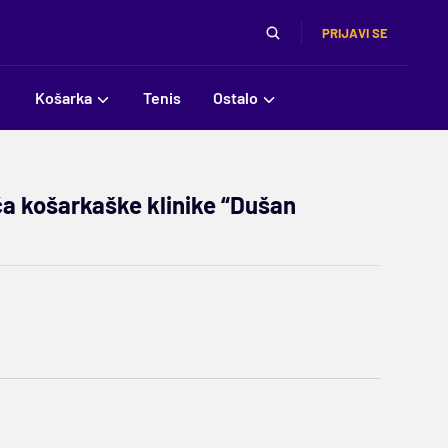
PRIJAVI SE
Košarka
Tenis
Ostalo
ča košarkaške klinike “Dušan