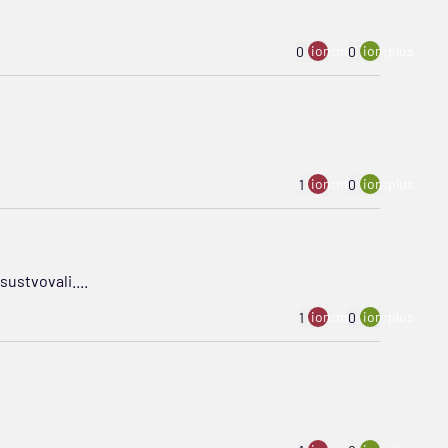
ion:minus
ion:plus
0
0
ion:minus
ion:plus
1
0
sustvovali....
ion:minus
ion:plus
1
0