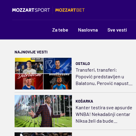
Za tebe
Naslovna
Sve vesti
NAJNOVIJE VESTI
OSTALO
Transferi, transferi:
Popović predstavljen u
Balatonu, Perović napustio
Dinamo, Lavovi sve jači
KOŠARKA
Kanter testira sve apsurde
WNBA! Nekadašnji centar
Niksa želi da bude
košarkašica