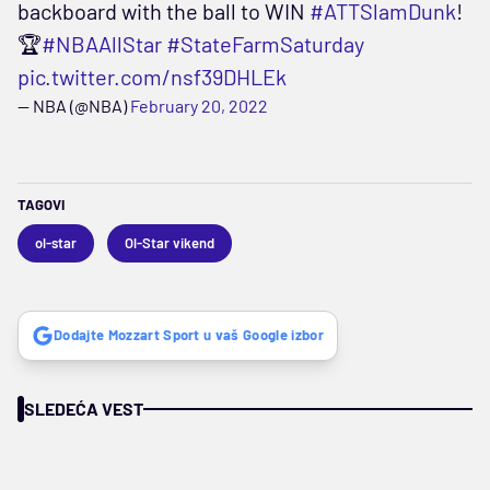
backboard with the ball to WIN
#ATTSlamDunk
!
🏆
#NBAAllStar
#StateFarmSaturday
pic.twitter.com/nsf39DHLEk
— NBA (@NBA)
February 20, 2022
TAGOVI
ol-star
Ol-Star vikend
Dodajte Mozzart Sport u vaš Google izbor
SLEDEĆA VEST