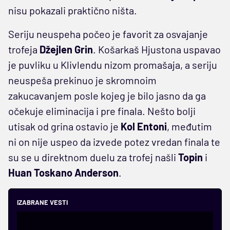
nisu pokazali praktično ništa.
Seriju neuspeha počeo je favorit za osvajanje
trofeja
Džejlen Grin
. Košarkaš Hjustona uspavao
je puvliku u Klivlendu nizom promašaja, a seriju
neuspeša prekinuo je skromnoim
zakucavanjem posle kojeg je bilo jasno da ga
očekuje eliminacija i pre finala. Nešto bolji
utisak od grina ostavio je
Kol Entoni
, međutim
ni on nije uspeo da izvede potez vredan finala te
su se u direktnom duelu za trofej našli
Topin
i
Huan Toskano Anderson
.
IZABRANE VESTI