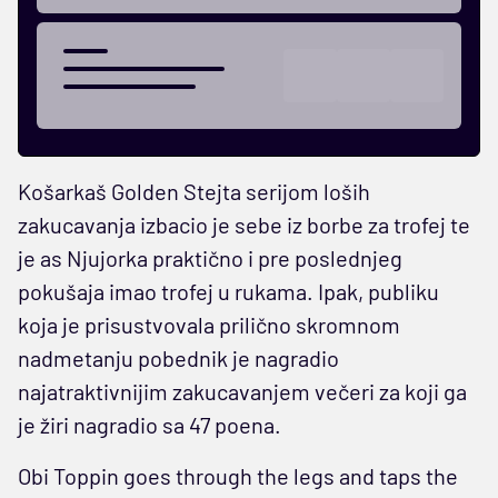
Košarkaš Golden Stejta serijom loših
zakucavanja izbacio je sebe iz borbe za trofej te
je as Njujorka
praktično i pre poslednjeg
pokušaja imao trofej u rukama. Ipak, publiku
koja je prisustvovala prilično skromnom
nadmetanju pobednik je nagradio
najatraktivnijim zakucavanjem večeri za koji ga
je žiri nagradio sa 47 poena.
Obi Toppin goes through the legs and taps the