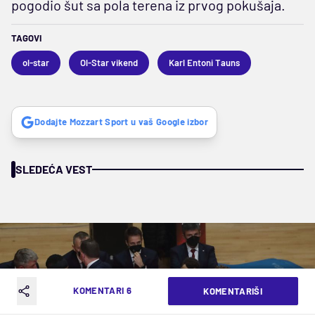
pogodio šut sa pola terena iz prvog pokušaja.
TAGOVI
ol-star
Ol-Star vikend
Karl Entoni Tauns
Dodajte Mozzart Sport u vaš Google izbor
SLEDEĆA VEST
KOMENTARI 6
KOMENTARIŠI