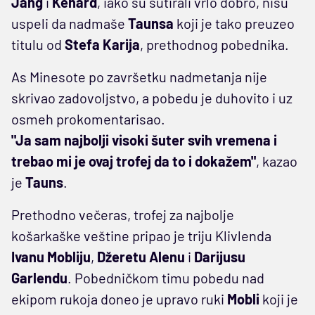
Jang
i
Kenard
, iako su šutirali vrlo dobro, nisu
uspeli da nadmaše
Taunsa
koji je tako preuzeo
titulu od
Stefa Karija
, prethodnog pobednika.
As Minesote po završetku nadmetanja nije
skrivao zadovoljstvo, a pobedu je duhovito i uz
osmeh prokomentarisao.
"Ja sam najbolji visoki šuter svih vremena i
trebao mi je ovaj trofej da to i dokažem"
, kazao
je
Tauns
.
Prethodno večeras, trofej za najbolje
košarkaške veštine pripao je triju Klivlenda
Ivanu Mobliju
,
Džeretu Alenu
i
Darijusu
Garlendu
. Pobedničkom timu pobedu nad
ekipom rukoja doneo je upravo ruki
Mobli
koji je