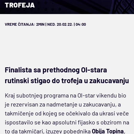
TROFEJA
VREME ČITANJA: 2MIN | NED. 20.02.22. | 04:00
Finalista sa prethodnog Ol-stara
rutinski stigao do trofeja u zakucavanju
Kraj subotnjeg programa na Ol-star vikendu bio
je rezervisan za nadmetanje u zakucavanju, a
takmičenje od kojeg se očekivalo da ukrasi veče
ispostavilo se kao apsolutni fijasko s obzirom na
to da takmičari, izuzev pobednika
Obija Topina
,