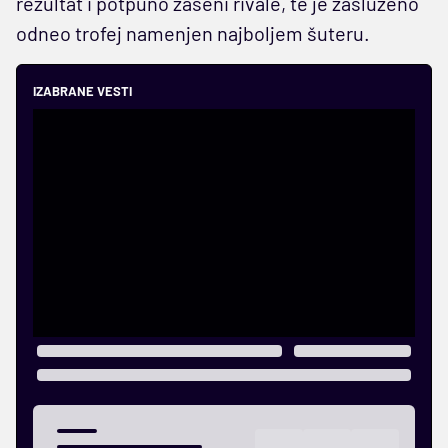
rezultat i potpuno zaseni rivale, te je zasluženo
odneo trofej namenjen najboljem šuteru.
IZABRANE VESTI