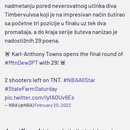
nadmetanju pored neverovatnog učinka diva
Timbervulvsa koji je na impresivan način šutirao
sa početne tri pozicije u finalu uz tek dva
promašaja, a do kraja serije šuteva nanizao je
nadostižnih 29 poena.
🚨 Karl-Anthony Towns opens the final round of
#MtnDew3PT
with 29! 🚨
2 shooters left on TNT.
#NBAAllStar
#StateFarmSaturday
pic.twitter.com/lyfAOUv6Es
— NBA (@NBA)
February 20, 2022