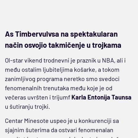
As Timbervulvsa na spektakularan
način osvojio takmičenje u trojkama
Ol-star vikend trodnevni je praznik u NBA, ali i
među ostalim ljubiteljima košarke, a tokom
zanimljivog programa neretko smo svedoci
fenomenalnih trenutaka među koje je od
večeras uvršten i trijumf
Karla Entonija Taunsa
u šutiranju trojki.
Centar Minesote uspeo je u konkurenciji sa
sjajnim šuterima da ostvari fenomenalan