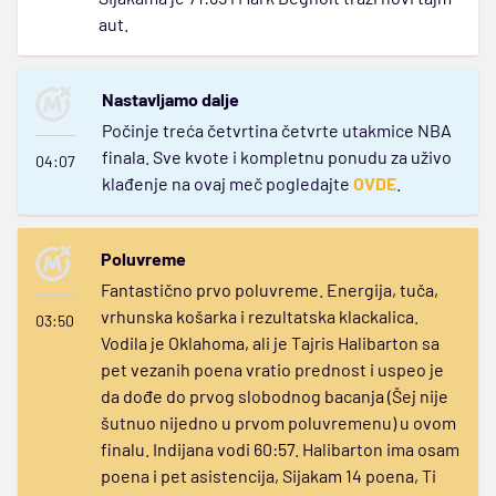
aut.
Nastavljamo dalje
Počinje treća četvrtina četvrte utakmice NBA
finala. Sve kvote i kompletnu ponudu za uživo
04:07
klađenje na ovaj meč pogledajte
OVDE
.
Poluvreme
Fantastično prvo poluvreme. Energija, tuča,
vrhunska košarka i rezultatska klackalica.
03:50
Vodila je Oklahoma, ali je Tajris Halibarton sa
pet vezanih poena vratio prednost i uspeo je
da dođe do prvog slobodnog bacanja (Šej nije
šutnuo nijedno u prvom poluvremenu) u ovom
finalu. Indijana vodi 60:57. Halibarton ima osam
poena i pet asistencija, Sijakam 14 poena, Ti