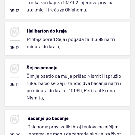
Trojka kao kap za 103:102, njegova prva na
utakmici i treća za Oklahomu.
05:13
Halibarton do kraja
Probija pored Šeja i pogađa za 103:99 na tri
minuta do kraja.
05:12
Šej na pecanju
Čim je osetio da mu je prišao Nismit i ispružio
ruke, bacio se Šej i iznudio dva bacanja na tri i
05:11
po minuta do kraja – 101:99. Peti faul Erona
Nismita.
Bacanje po bacanje
Oklahoma pravi veliki broj faulova na ničijim
loptama, ne mogu da zagrade skok ni za život.
05:06