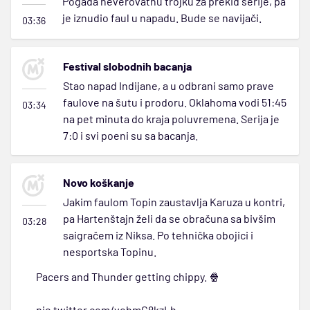
Pogađa neverovatnu trojku za prekid serije, pa
je iznudio faul u napadu. Bude se navijači.
03:36
Festival slobodnih bacanja
Stao napad Indijane, a u odbrani samo prave
faulove na šutu i prodoru. Oklahoma vodi 51:45
03:34
na pet minuta do kraja poluvremena. Serija je
7:0 i svi poeni su sa bacanja.
Novo koškanje
Jakim faulom Topin zaustavlja Karuza u kontri,
pa Hartenštajn želi da se obračuna sa bivšim
03:28
saigračem iz Niksa. Po tehnička obojici i
nesportska Topinu.
Pacers and Thunder getting chippy. 🍿
pic.twitter.com/vobmG8kzLh