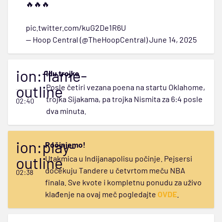
🔥🔥🔥
pic.twitter.com/kuG2De1R6U
— Hoop Central (@TheHoopCentral)
June 14, 2025
ion:flame-
Idu trojke
outline
Posle četiri vezana poena na startu Oklahome,
trojka Sijakama, pa trojka Nismita za 6:4 posle
02:40
dva minuta.
ion:play-
Počinjemo!
outline
Utakmica u Indijanapolisu počinje. Pejsersi
dočekuju Tandere u četvrtom meču NBA
02:38
finala. Sve kvote i kompletnu ponudu za uživo
klađenje na ovaj meč pogledajte
OVDE
.