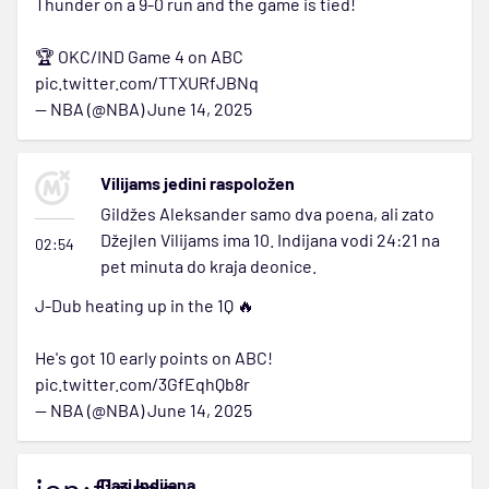
Thunder on a 9-0 run and the game is tied!
🏆 OKC/IND Game 4 on ABC
pic.twitter.com/TTXURfJBNq
— NBA (@NBA)
June 14, 2025
Vilijams jedini raspoložen
Gildžes Aleksander samo dva poena, ali zato
Džejlen Vilijams ima 10. Indijana vodi 24:21 na
02:54
pet minuta do kraja deonice.
J-Dub heating up in the 1Q 🔥
He's got 10 early points on ABC!
pic.twitter.com/3GfEqhQb8r
— NBA (@NBA)
June 14, 2025
Gazi Indijana