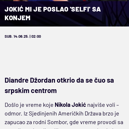
JOKIĆ MI JE POSLAO 'SELFI' SA
KONJEM
SUB. 14.06.25. | 02:00
Diandre Džordan otkrio da se čuo sa
srpskim centrom
Došlo je vreme koje
Nikola Jokić
najviše voli –
odmor. Iz Sjedinjenih Američkih Država brzo je
zapucao za rodni Sombor, gde vreme provodi sa