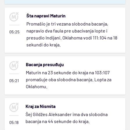
Šta napravi Maturin
Promašio je tri vezana slobodna bacanja,
napravio dva faula pre ubacivanja lopte i
05:25
presudio Indijani. Oklahoma vodi 111:104 na 18
sekundi do kraja.
Bacanja presuđuju
Maturin na 23 sekunde do kraja na 103:107
promašuje oba slobodna bacanja. Lopta za
05:21
Oklahomu.
Kraj za Nismita
Šej Gildžes Aleksander ima dva slobodna
bacanja na 44 sekunde do kraja.
05:18