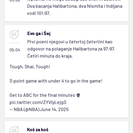
Dva bacanja Halibartona, dva Nismita i Indijana
vodi 101:97.
Evo ga i Šej
Prvi poeni njegovi u četvrtoj četvrtini kao
odgovor na polaganje Halibartona za 97:97.
05:04
Četiri minuta do kraja.
Tough, Shai, Tough!
3-point game with under 4 to go in the game!
Get to ABC for the final minutes 🍿
pic.twitter.com/ZYVlyLejgS
— NBA (@NBA)
June 14, 2025
Koš za koš