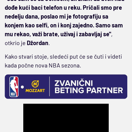
dođe kući baci telefon u reku. Pričali smo pre
nedelju dana, poslao mi je fotografiju sa
konjem kao selfi, on i konj zajedno. Samo sam
mu rekao, važi brate, uživaj i zabavljaj se"
,
otkrio je
Džordan
.
Kako stvari stoje, sledeći put će se čuti i videti
kada počne nova NBA sezona.