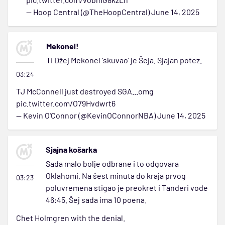
— Hoop Central (@TheHoopCentral)
June 14, 2025
Mekonel!
Ti Džej Mekonel 'skuvao' je Šeja. Sjajan potez.
03:24
TJ McConnell just destroyed SGA...omg
pic.twitter.com/O79Hvdwrt6
— Kevin O'Connor (@KevinOConnorNBA)
June 14, 2025
Sjajna košarka
Sada malo bolje odbrane i to odgovara
Oklahomi. Na šest minuta do kraja prvog
03:23
poluvremena stigao je preokret i Tanderi vode
46:45. Šej sada ima 10 poena.
Chet Holmgren with the denial.