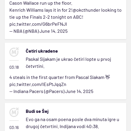
Cason Wallace run up the floor.
Kenrich Williams lays it in for 2!
@okcthunder
looking to
tie up the Finals 2-2 tonight on ABC!
pic.twitter.com/G6brPeFNJI
— NBA (@NBA)
June 14, 2025
Četiri ukradene
Paskal Sijakam je ukrao četiri lopte u prvoj
četvrtini.
03:18
4 steals in the first quarter from Pascal Siakam 👋
pic.twitter.com/lEsPtJqqZn
— Indiana Pacers (@Pacers)
June 14, 2025
Budi se Šej
Evo ga na osam poena posle dva minuta igre u
drugoj četvrtini. Indijana vodi 40:38.
03:16