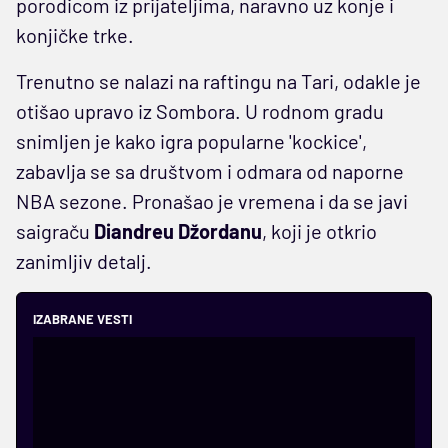
porodicom iz prijateljima, naravno uz konje i
konjičke trke.
Trenutno se nalazi na raftingu na Tari, odakle je
otišao upravo iz Sombora. U rodnom gradu
snimljen je kako igra popularne 'kockice',
zabavlja se sa društvom i odmara od naporne
NBA sezone. Pronašao je vremena i da se javi
saigraču
Diandreu Džordanu
, koji je otkrio
zanimljiv detalj.
IZABRANE VESTI