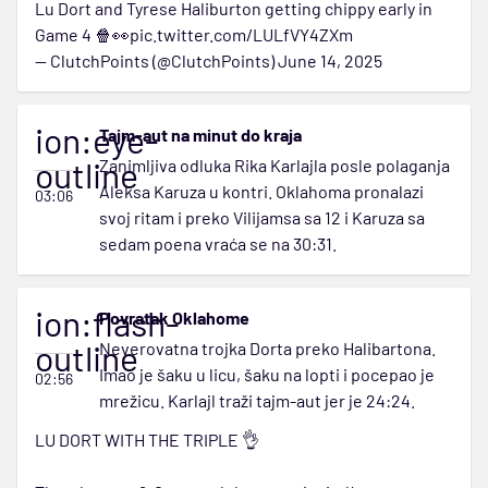
Lu Dort and Tyrese Haliburton getting chippy early in
Game 4 🍿👀
pic.twitter.com/LULfVY4ZXm
— ClutchPoints (@ClutchPoints)
June 14, 2025
ion:eye-
Tajm-aut na minut do kraja
outline
Zanimljiva odluka Rika Karlajla posle polaganja
Aleksa Karuza u kontri. Oklahoma pronalazi
03:06
svoj ritam i preko Vilijamsa sa 12 i Karuza sa
sedam poena vraća se na 30:31.
ion:flash-
Povratak Oklahome
outline
Neverovatna trojka Dorta preko Halibartona.
Imao je šaku u licu, šaku na lopti i pocepao je
02:56
mrežicu. Karlajl traži tajm-aut jer je 24:24.
LU DORT WITH THE TRIPLE 👌