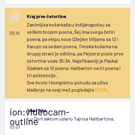
Kraj prve četvrtine
Zanimljiva košarkaša u Indijanapolisu sa
velikim brojem poena. Šej ima svega četiri
03:10
poena, pa ekipu nose Džejlen Vilijams sa 12 i
Karuzo sa sedam poena. Timska košarka na
drugoj strani je odlična, pa Pejsersi posle prve
četvrtine vode 35:34. Najefikasniji je Paskal
Sijakam sa 10 poena, Halibarton na tri poena i
tri asistencije.
Sve kvote i kompletnu ponudu za uživo
klađenje na ovaj meč pogledajte
OVDE
.
ion:videocam-
Ima i frke
outline
Lu Dort laktom udario Tajrisa Halibartona.
03:07