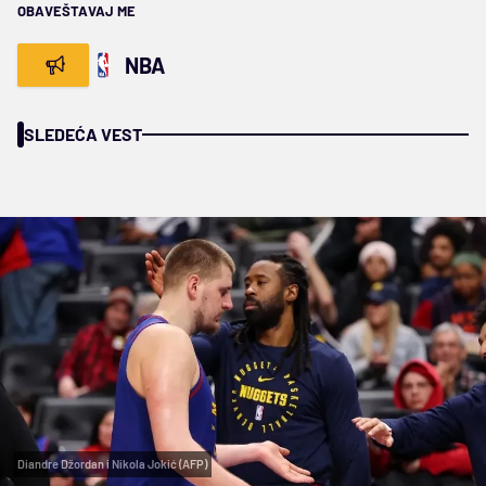
OBAVEŠTAVAJ ME
NBA
SLEDEĆA VEST
Diandre Džordan i Nikola Jokić (AFP)