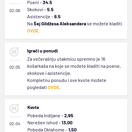
Poeni –
34.5
Skokovi –
5.5
02:06
Asistencije –
6.5
Na
Šej Gildžesa Aleksandera
se možete kladiti
OVDE.
Igrači u ponudi
Za večerašnju utakmicu spremno je 16
košarkaša na koje se možete kladiti na poene,
02:05
skokove i asistencije.
Kompletnu ponudu i sve kvote možete
pogledati
OVDE
.
Kvote
Pobeda Indijane –
2,95
Nerešen ishod –
13,00
02:04
Pobeda Oklahome –
1,50