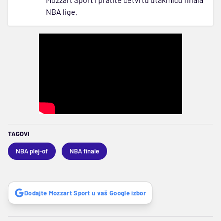
NBA lige.
TAGOVI
NBA plej-of
NBA finale
Dodajte Mozzart Sport u vaš Google izbor