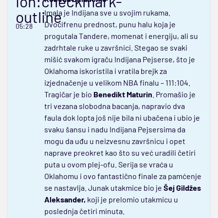
ion:checkmark-
outline
Imala je Indijana sve u svojim rukama.
Dvocifrenu prednost, punu halu koja je
05:28
progutala Tandere, momenat i energiju, ali su
zadrhtale ruke u završnici. Stegao se svaki
mišić svakom igraču Indijana Pejserse, što je
Oklahoma iskoristila i vratila brejk za
izjednačenje u velikom NBA finalu – 111:104.
Tragičar je bio
Benedikt Maturin
. Promašio je
tri vezana slobodna bacanja, napravio dva
faula dok lopta još nije bila ni ubačena i ubio je
svaku šansu i nadu Indijana Pejsersima da
mogu da uđu u neizvesnu završnicu i opet
naprave preokret kao što su već uradili četiri
puta u ovom plej-ofu. Serija se vraća u
Oklahomu i ovo fantastično finale za pamćenje
se nastavlja. Junak utakmice bio je
Šej Gildžes
Aleksander,
koji je prelomio utakmicu u
poslednja četiri minuta.