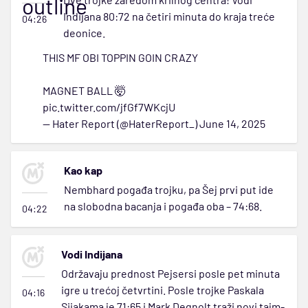
outline
Indijana 80:72 na četiri minuta do kraja treće
04:26
deonice.
THIS MF OBI TOPPIN GOIN CRAZY
MAGNET BALL 🤯
pic.twitter.com/jfGf7WKcjU
— Hater Report (@HaterReport_)
June 14, 2025
Kao kap
Nembhard pogađa trojku, pa Šej prvi put ide
na slobodna bacanja i pogađa oba – 74:68.
04:22
Vodi Indijana
Održavaju prednost Pejsersi posle pet minuta
igre u trećoj četvrtini. Posle trojke Paskala
04:16
Sijakama je 71:65 i Mark Degnolt traži novi tajm-