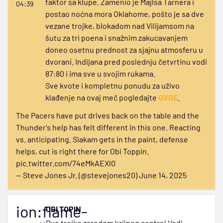
faktor sa klupe. Zamenio je Majlsa Tarnera i
04:39
postao noćna mora Oklahome, pošto je sa dve
vezane trojke, blokadom nad Vilijamsom na
šutu za tri poena i snažnim zakucavanjem
doneo osetnu prednost za sjajnu atmosferu u
dvorani. Indijana pred poslednju četvrtinu vodi
87:80 i ima sve u svojim rukama.
Sve kvote i kompletnu ponudu za uživo
klađenje na ovaj meč pogledajte
OVDE
.
The Pacers have put drives back on the table and the
Thunder's help has felt different in this one. Reacting
vs. anticipating. Siakam gets in the paint, defense
helps, cut is right there for Obi Toppin.
pic.twitter.com/74eMkAEXl0
— Steve Jones Jr. (@stevejones20)
June 14, 2025
ion:flame-
OBI TOPIN
Dve trojke zaredom krilnog centra! Vodi