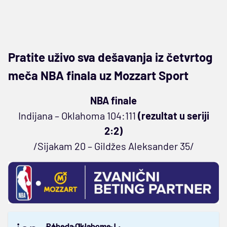
Pratite uživo sva dešavanja iz četvrtog
meča NBA finala uz Mozzart Sport
NBA finale
Indijana – Oklahoma 104:111
(rezultat u seriji
2:2)
/Sijakam 20 – Gildžes Aleksander 35/
Pobeda Oklahome