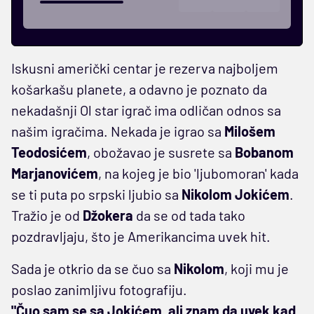
Iskusni američki centar je rezerva najboljem
košarkašu planete, a odavno je poznato da
nekadašnji Ol star igrač ima odličan odnos sa
našim igračima. Nekada je igrao sa
Milošem
Teodosićem
, obožavao je susrete sa
Bobanom
Marjanovićem
, na kojeg je bio 'ljubomoran' kada
se ti puta po srpski ljubio sa
Nikolom Jokićem
.
Tražio je od
Džokera
da se od tada tako
pozdravljaju, što je Amerikancima uvek hit.
Sada je otkrio da se čuo sa
Nikolom
, koji mu je
poslao zanimljivu fotografiju.
"Čuo sam se sa Jokićem, ali znam da uvek kad