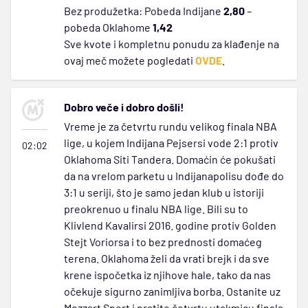
Bez produžetka: Pobeda Indijane
2,80
–
pobeda Oklahome
1,42
Sve kvote i kompletnu ponudu za klađenje na
ovaj meč možete pogledati
OVDE
.
Dobro veče i dobro došli!
Vreme je za četvrtu rundu velikog finala NBA
lige, u kojem Indijana Pejsersi vode 2:1 protiv
02:02
Oklahoma Siti Tandera. Domaćin će pokušati
da na vrelom parketu u Indijanapolisu dođe do
3:1 u seriji, što je samo jedan klub u istoriji
preokrenuo u finalu NBA lige. Bili su to
Klivlend Kavalirsi 2016. godine protiv Golden
Stejt Voriorsa i to bez prednosti domaćeg
terena. Oklahoma želi da vrati brejk i da sve
krene ispočetka iz njihove hale, tako da nas
očekuje sigurno zanimljiva borba. Ostanite uz
Mozzart Sport i pratite četvrtu utakmicu finala