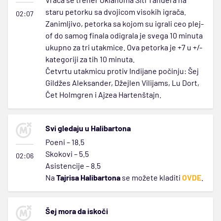
staru petorku sa dvojicom visokih igrača.
02:07
Zanimljivo, petorka sa kojom su igrali ceo plej-
of do samog finala odigrala je svega 10 minuta
ukupno za tri utakmice. Ova petorka je +7 u +/-
kategoriji za tih 10 minuta.
Četvrtu utakmicu protiv Indijane počinju: Šej
Gildžes Aleksander, Džejlen Vilijams, Lu Dort,
Čet Holmgren i Ajzea Hartenštajn.
Svi gledaju u Halibartona
Poeni – 18.5
Skokovi – 5.5
02:06
Asistencije – 8.5
Na
Tajrisa Halibartona
se možete kladiti
OVDE
.
Šej mora da iskoči