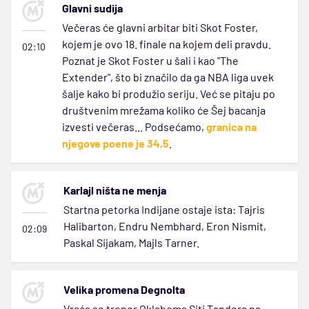
Glavni sudija
Večeras će glavni arbitar biti Skot Foster,
kojem je ovo 18. finale na kojem deli pravdu.
02:10
Poznat je Skot Foster u šali i kao "The
Extender", što bi značilo da ga NBA liga uvek
šalje kako bi produžio seriju. Već se pitaju po
društvenim mrežama koliko će Šej bacanja
izvesti večeras... Podsećamo,
granica na
njegove poene je 34,5
.
Karlajl ništa ne menja
Startna petorka Indijane ostaje ista: Tajris
Halibarton, Endru Nembhard, Eron Nismit,
02:09
Paskal Sijakam, Majls Tarner.
Velika promena Degnolta
Vraća se trener Oklahoma Siti Tandera na