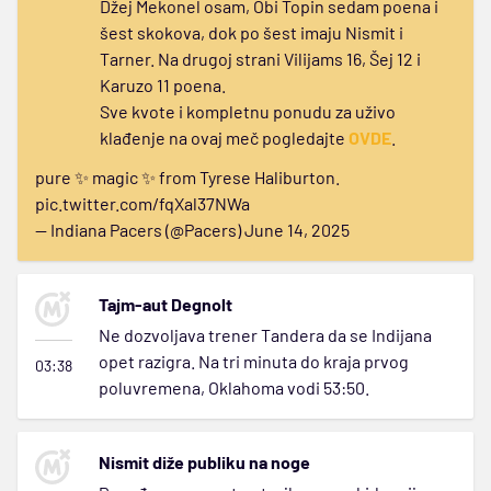
Džej Mekonel osam, Obi Topin sedam poena i
šest skokova, dok po šest imaju Nismit i
Tarner. Na drugoj strani Vilijams 16, Šej 12 i
Karuzo 11 poena.
Sve kvote i kompletnu ponudu za uživo
klađenje na ovaj meč pogledajte
OVDE
.
pure ✨ magic ✨ from Tyrese Haliburton.
pic.twitter.com/fqXal37NWa
— Indiana Pacers (@Pacers)
June 14, 2025
Tajm-aut Degnolt
Ne dozvoljava trener Tandera da se Indijana
opet razigra. Na tri minuta do kraja prvog
03:38
poluvremena, Oklahoma vodi 53:50.
Nismit diže publiku na noge