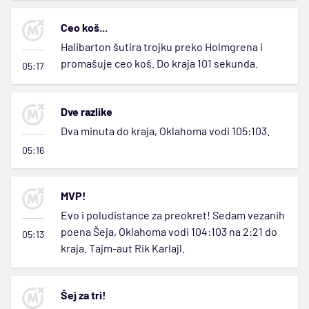
Ceo koš...
Halibarton šutira trojku preko Holmgrena i
promašuje ceo koš. Do kraja 101 sekunda.
05:17
Dve razlike
Dva minuta do kraja, Oklahoma vodi 105:103.
05:16
MVP!
Evo i poludistance za preokret! Sedam vezanih
poena Šeja, Oklahoma vodi 104:103 na 2:21 do
05:13
kraja. Tajm-aut Rik Karlajl.
Šej za tri!