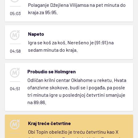
Polaganje Džejlena Vilijamsa na pet minuta do
kraja za 95:95.
05:03
Napeto
Igra se koš za koš. Nerešeno je (91:91) na
sedam minuta do kraja.
04:58
Probudio se Holmgren
Odličan krilni centar Oklahome u reketu. Hvata
ofanzivne skokove, budi se i pogađa, pa posle
04:51
tri minuta igre u poslednjoj četvrtini smanjuje
na 89:86.
Kraj treće četvrtine
Obi Topin obeležio je treću četvrtinu kao X