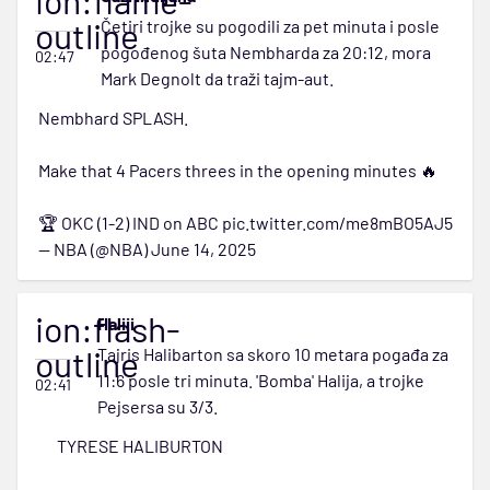
ion:flame-
outline
Četiri trojke su pogodili za pet minuta i posle
pogođenog šuta Nembharda za 20:12, mora
02:47
Mark Degnolt da traži tajm-aut.
Nembhard SPLASH.
Make that 4 Pacers threes in the opening minutes 🔥
🏆 OKC (1-2) IND on ABC
pic.twitter.com/me8mBO5AJ5
— NBA (@NBA)
June 14, 2025
ion:flash-
Haliii
outline
Tajris Halibarton sa skoro 10 metara pogađa za
11:6 posle tri minuta. 'Bomba' Halija, a trojke
02:41
Pejsersa su 3/3.
TYRESE HALIBURTON