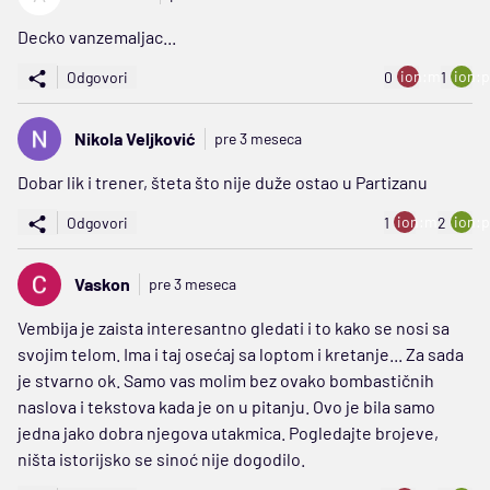
Decko vanzemaljac...
ion:minus
ion:p
Odgovori
0
1
Nikola Veljković
pre 3 meseca
Dobar lik i trener, šteta što nije duže ostao u Partizanu
ion:minus
ion:p
Odgovori
1
2
Vaskon
pre 3 meseca
Vembija je zaista interesantno gledati i to kako se nosi sa
svojim telom. Ima i taj osećaj sa loptom i kretanje... Za sada
je stvarno ok. Samo vas molim bez ovako bombastičnih
naslova i tekstova kada je on u pitanju. Ovo je bila samo
jedna jako dobra njegova utakmica. Pogledajte brojeve,
ništa istorijsko se sinoć nije dogodilo.