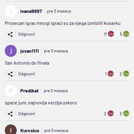
I
ivana9997
pre 3 meseca
Prosecan igrac mnogi igraci su za njega izmislili kosarku
ion:minus
ion:p
Odgovori
11
5
jovan1111
pre 3 meseca
San Antonio do finala
ion:minus
ion:p
Odgovori
1
2
P
Predikat
pre 3 meseca
space jum, najnovija verzija uskoro
ion:minus
ion:p
Odgovori
2
2
Kurcslus
pre 3 meseca