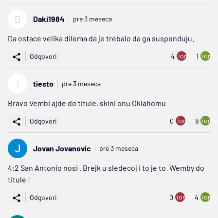
D
Daki1984
pre 3 meseca
Da ostace velika dilema da je trebalo da ga suspenduju.
ion:minus
ion:p
Odgovori
4
1
T
tiesto
pre 3 meseca
Bravo Vembi ajde do titule, skini onu Oklahomu
ion:minus
ion:p
Odgovori
0
9
Jovan Jovanovic
pre 3 meseca
4:2 San Antonio nosi . Brejk u sledecoj i to je to. Wemby do
titule !
ion:minus
ion:p
Odgovori
0
4