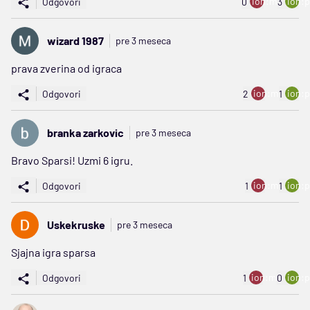
ion:minus
ion:p
Odgovori
0
3
wizard 1987
pre 3 meseca
prava zverina od igraca
ion:minus
ion:p
Odgovori
2
1
branka zarkovic
pre 3 meseca
Bravo Sparsi! Uzmi 6 igru.
ion:minus
ion:p
Odgovori
1
1
Uskekruske
pre 3 meseca
Sjajna igra sparsa
ion:minus
ion:p
Odgovori
1
0