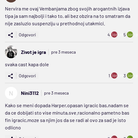
Nervira me ovaj Vembanjama zbog svojih arogantnih izjava
tipa ja sam najbolji i tako to, ali bez obzira na to smatram da
nije zasluzio suspenziju u prethodnoj utakmici.
ion:minus
ion:p
Odgovori
4
5
Zivot je igra
pre 3 meseca
svaka cast kapa dole
ion:minus
ion:p
Odgovori
1
3
N
Nini3112
pre 3 meseca
Kako se meni dopada Harper,opasan igracic bas,nadam se
da ce dobijati sto vise minuta,sve.racionalno pametno bas
fin igracic,moze sa njim jos da se radi al ovo za sad je isto
odlicno