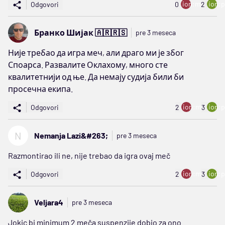
ion:minus
ion:p
Odgovori
0
2
Бранко Шијак 🇦🇷🇷🇸
pre 3 meseca
Није требао да игра меч, али драго ми је због
Споарса. Развалите Оклахому, много сте
квалитетнији од ње. Да немају судија били би
просечна екипа.
ion:minus
ion:p
Odgovori
2
3
N
Nemanja Lazi&#263;
pre 3 meseca
Razmontirao ili ne, nije trebao da igra ovaj meč
ion:minus
ion:p
Odgovori
2
3
Veljara4
pre 3 meseca
Jokic bi minimum 2 meča suspenzije dobio za ono...