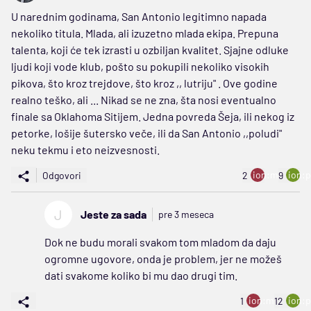
U narednim godinama, San Antonio legitimno napada
nekoliko titula. Mlada, ali izuzetno mlada ekipa. Prepuna
talenta, koji će tek izrasti u ozbiljan kvalitet. Sjajne odluke
ljudi koji vode klub, pošto su pokupili nekoliko visokih
pikova, što kroz trejdove, što kroz ,, lutriju" . Ove godine
realno teško, ali ... Nikad se ne zna, šta nosi eventualno
finale sa Oklahoma Sitijem. Jedna povreda Šeja, ili nekog iz
petorke, lošije šutersko veče, ili da San Antonio ,,poludi"
neku tekmu i eto neizvesnosti.
ion:minus
ion:p
Odgovori
2
9
J
Jeste za sada
pre 3 meseca
Dok ne budu morali svakom tom mladom da daju
ogromne ugovore, onda je problem, jer ne možeš
dati svakome koliko bi mu dao drugi tim.
ion:minus
ion:p
1
12