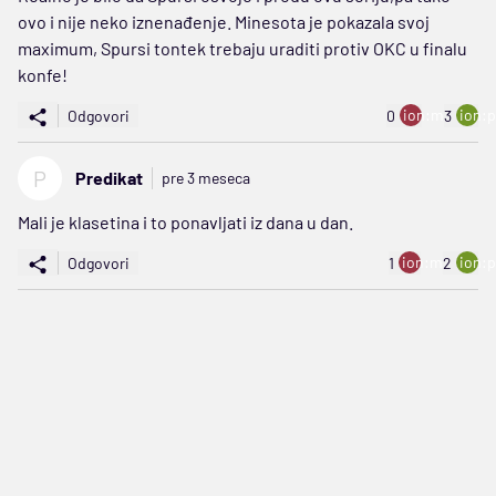
ovo i nije neko iznenađenje. Minesota je pokazala svoj
maximum, Spursi tontek trebaju uraditi protiv OKC u finalu
konfe!
ion:minus
ion:p
Odgovori
0
3
P
Predikat
pre 3 meseca
Mali je klasetina i to ponavljati iz dana u dan.
ion:minus
ion:p
Odgovori
1
2