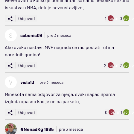
Neverovatno koliko je dominantan sa samo nekoliko sezona
iskustva u NBA, deluje nezaustavljivo.
ion:minus
ion:p
Odgovori
1
0
S
sabonis09
pre 3 meseca
Ako ovako nastavi, MVP nagrada će mu postati rutina
narednih godina!
ion:minus
ion:p
Odgovori
2
2
V
visla13
pre 3 meseca
Minesota nema odgovor za njega, svaki napad Sparsa
izgleda opasno kad je on na parketu.
ion:minus
ion:p
Odgovori
0
1
#NenadKg 1985
pre 3 meseca