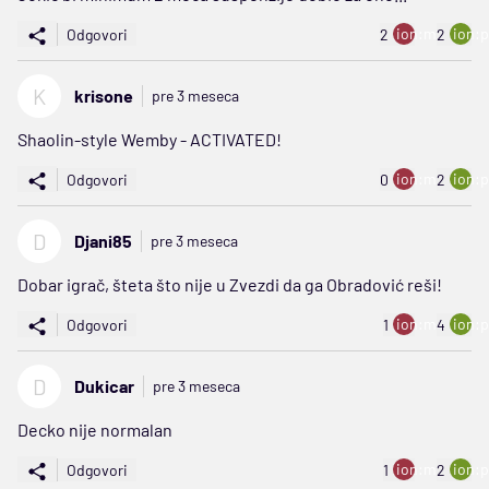
ion:minus
ion:p
Odgovori
2
2
K
krisone
pre 3 meseca
Shaolin-style Wemby - ACTIVATED!
ion:minus
ion:p
Odgovori
0
2
D
Djani85
pre 3 meseca
Dobar igrač, šteta što nije u Zvezdi da ga Obradović reši!
ion:minus
ion:p
Odgovori
1
4
D
Dukicar
pre 3 meseca
Decko nije normalan
ion:minus
ion:p
Odgovori
1
2