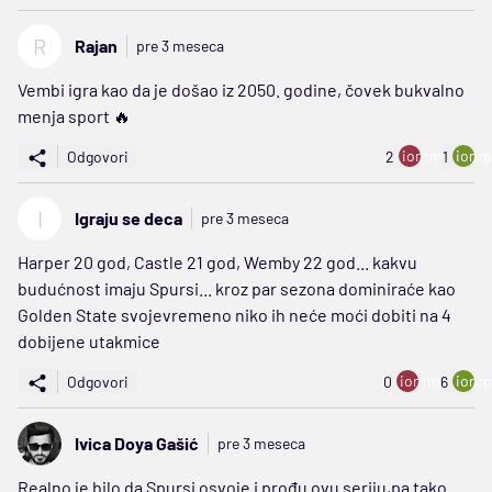
R
Rajan
pre 3 meseca
Vembi igra kao da je došao iz 2050. godine, čovek bukvalno
menja sport 🔥
ion:minus
ion:p
Odgovori
2
1
I
Igraju se deca
pre 3 meseca
Harper 20 god, Castle 21 god, Wemby 22 god... kakvu
budućnost imaju Spursi... kroz par sezona dominiraće kao
Golden State svojevremeno niko ih neće moći dobiti na 4
dobijene utakmice
ion:minus
ion:p
Odgovori
0
6
Ivica Doya Gašić
pre 3 meseca
Realno je bilo da Spursi osvoje i prođu ovu seriju,pa tako