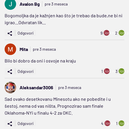
Avalon Bg
pre 3 meseca
Bogomoljka da je kažnjen kao što je trebao da bude,ne bi ni
igrao...Odvratan lik...
ion:minus
ion:p
Odgovori
9
2
Mita
pre 3 meseca
Bilo bi dobro da oni i osvoje na kraju
ion:minus
ion:p
Odgovori
1
3
Aleksandar3006
pre 3 meseca
Sad ovako desetkovanu Minesotu ako ne pobedite i u
šestoj, nema od vas ništa. Prognozirao sam finale
Oklahoma-NYi u finalu 4-2 za OKC.
ion:minus
ion:p
Odgovori
4
1