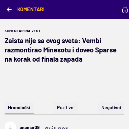
KOMENTARI
KOMENTARI NA VEST
Zaista nije sa ovog sveta: Vembi
razmontirao Minesotu i doveo Sparse
na korak od finala zapada
Hronološki
Pozitivni
Negativni
A
anamar09
pre 3 meseca