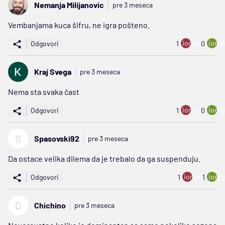
Nemanja Milijanovic
pre 3 meseca
Vembanjama kuca šifru, ne igra pošteno.
ion:minus
ion:p
Odgovori
1
0
Kraj Svega
pre 3 meseca
Nema sta svaka čast
ion:minus
ion:p
Odgovori
1
0
S
Spasovski92
pre 3 meseca
Da ostace velika dilema da je trebalo da ga suspenduju.
ion:minus
ion:p
Odgovori
1
1
C
Chichino
pre 3 meseca