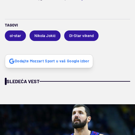
TAGOVI
ol-star
Nikola Jokić
Ol-Star vikend
Dodajte Mozzart Sport u vaš Google izbor
SLEDEĆA VEST