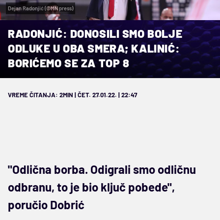
Dejan Radonjić (©MN press)
RADONJIĆ: DONOSILI SMO BOLJE
ODLUKE U OBA SMERA; KALINIĆ:
BORIĆEMO SE ZA TOP 8
VREME ČITANJA: 2MIN | ČET. 27.01.22. | 22:47
"Odlična borba. Odigrali smo odličnu
odbranu, to je bio ključ pobede",
poručio Dobrić