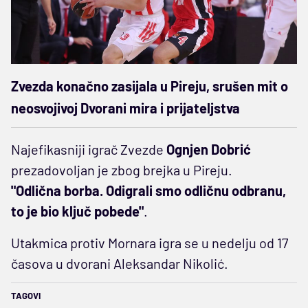
Zvezda konačno zasijala u Pireju, srušen mit o
neosvojivoj Dvorani mira i prijateljstva
Najefikasniji igrač Zvezde
Ognjen Dobrić
prezadovoljan je zbog brejka u Pireju.
"Odlična borba. Odigrali smo odličnu odbranu,
to je bio ključ pobede"
.
Utakmica protiv Mornara igra se u nedelju od 17
časova u dvorani Aleksandar Nikolić.
TAGOVI