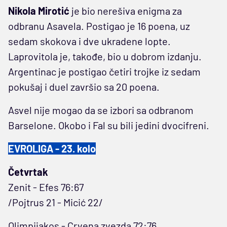
Nikola Mirotić
je bio nerešiva enigma za
odbranu Asavela. Postigao je 16 poena, uz
sedam skokova i dve ukradene lopte.
Laprovitola je, takođe, bio u dobrom izdanju.
Argentinac je postigao četiri trojke iz sedam
pokušaj i duel završio sa 20 poena.
Asvel nije mogao da se izbori sa odbranom
Barselone. Okobo i Fal su bili jedini dvocifreni.
EVROLIGA - 23. kolo
Četvrtak
Zenit - Efes 76:67
/Pojtrus 21 - Micić 22/
Olimpijakos - Crvena zvezda 72:76