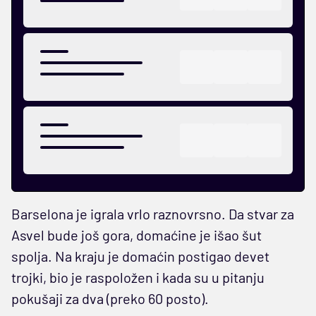
Barselona je igrala vrlo raznovrsno. Da stvar za
Asvel bude još gora, domaćine je išao šut
spolja. Na kraju je domaćin postigao devet
trojki, bio je raspoložen i kada su u pitanju
pokušaji za dva (preko 60 posto).