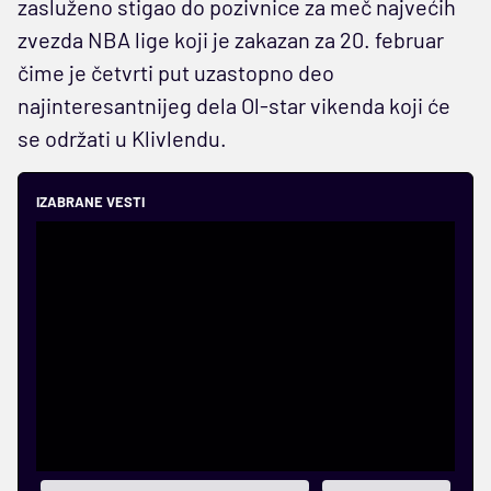
zasluženo stigao do pozivnice za meč najvećih
zvezda NBA lige koji je zakazan za 20. februar
čime je četvrti put uzastopno deo
najinteresantnijeg dela Ol-star vikenda koji će
se održati u Klivlendu.
IZABRANE VESTI