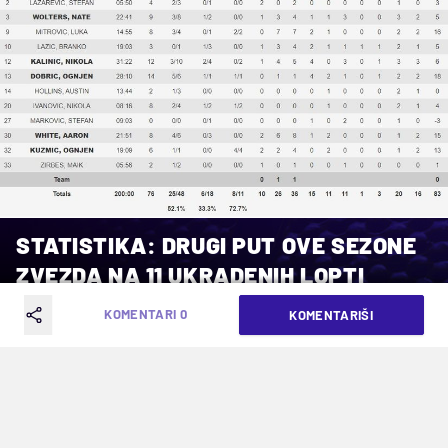
STATISTIKA: DRUGI PUT OVE SEZONE
ZVEZDA NA 11 UKRADENIH LOPTI
KOMENTARI 0
KOMENTARIŠI
VREME ČITANJA: 2MIN | ČET. 27.01.22. | 22:47