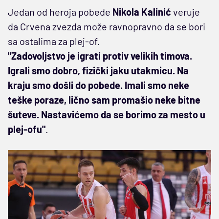
Jedan od heroja pobede
Nikola Kalinić
veruje
da Crvena zvezda može ravnopravno da se bori
sa ostalima za plej-of.
"Zadovoljstvo je igrati protiv velikih timova.
Igrali smo dobro, fizički jaku utakmicu. Na
kraju smo došli do pobede. Imali smo neke
teške poraze, lično sam promašio neke bitne
šuteve. Nastavićemo da se borimo za mesto u
plej-ofu"
.