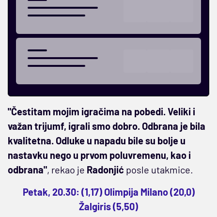
"Čestitam mojim igračima na pobedi. Veliki i
važan trijumf, igrali smo dobro. Odbrana je bila
kvalitetna. Odluke u napadu bile su bolje u
nastavku nego u prvom poluvremenu, kao i
odbrana"
, rekao je
Radonjić
posle utakmice.
Petak, 20.30: (1,17) Olimpija Milano (20,0)
Žalgiris (5,50)