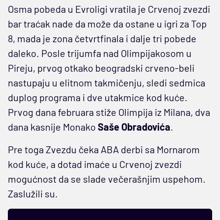
Osma pobeda u Evroligi vratila je Crvenoj zvezdi
bar traćak nade da može da ostane u igri za Top
8, mada je zona četvrtfinala i dalje tri pobede
daleko. Posle trijumfa nad Olimpijakosom u
Pireju, prvog otkako beogradski crveno-beli
nastupaju u elitnom takmičenju, sledi sedmica
duplog programa i dve utakmice kod kuće.
Prvog dana februara stiže Olimpija iz Milana, dva
dana kasnije Monako
Saše Obradovića
.
Pre toga Zvezdu čeka ABA derbi sa Mornarom
kod kuće, a dotad imaće u Crvenoj zvezdi
mogućnost da se slade večerašnjim uspehom.
Zaslužili su.