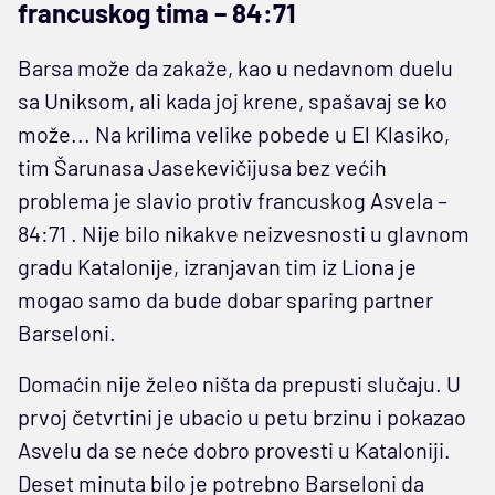
francuskog tima – 84:71
Barsa može da zakaže, kao u nedavnom duelu
sa Uniksom, ali kada joj krene, spašavaj se ko
može... Na krilima velike pobede u El Klasiko,
tim Šarunasa Jasekevičijusa bez većih
problema je slavio protiv francuskog Asvela –
84:71 . Nije bilo nikakve neizvesnosti u glavnom
gradu Katalonije, izranjavan tim iz Liona je
mogao samo da bude dobar sparing partner
Barseloni.
Domaćin nije želeo ništa da prepusti slučaju. U
prvoj četvrtini je ubacio u petu brzinu i pokazao
Asvelu da se neće dobro provesti u Kataloniji.
Deset minuta bilo je potrebno Barseloni da