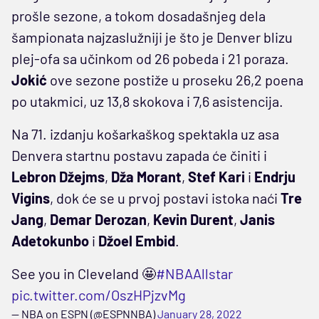
prošle sezone, a tokom dosadašnjeg dela
šampionata najzaslužniji je što je Denver blizu
plej-ofa sa učinkom od 26 pobeda i 21 poraza.
Jokić
ove sezone postiže u proseku 26,2 poena
po utakmici, uz 13,8 skokova i 7,6 asistencija.
Na 71. izdanju košarkaškog spektakla uz asa
Denvera startnu postavu zapada će činiti i
Lebron Džejms
,
Dža Morant
,
Stef Kari
i
Endrju
Vigins
, dok će se u prvoj postavi istoka naći
Tre
Jang
,
Demar Derozan
,
Kevin Durent
,
Janis
Adetokunbo
i
Džoel Embid
.
See you in Cleveland 🤩
#NBAAllstar
pic.twitter.com/OszHPjzvMg
— NBA on ESPN (@ESPNNBA)
January 28, 2022