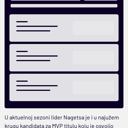
U aktuelnoj sezoni lider Nagetsa je i u najužem
krugu kandidata za MVP titulu koju je osvojio