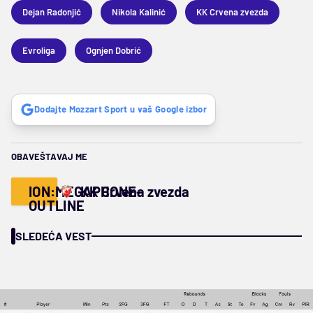
Dejan Radonjić
Nikola Kalinić
KK Crvena zvezda
Evroliga
Ognjen Dobrić
Dodajte Mozzart Sport u vaš Google izbor
OBAVEŠTAVAJ ME
ION:MEGAPHONE-
KK Crvena zvezda
OUTLINE
SLEDEĆA VEST