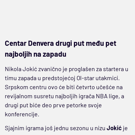
Centar Denvera drugi put među pet
najboljih na zapadu
Nikola Jokić zvanično je proglašen za startera u
timu zapada u predstojećoj Ol-star utakmici.
Srpskom centru ovo će biti četvrto učešće na
revijalnom susretu najboljih igrača NBA lige, a
drugi put biće deo prve petorke svoje
konferencije.
Sjajnim igrama još jednu sezonu u nizu
Jokić
je