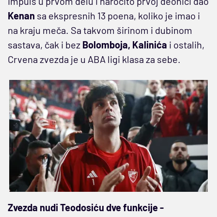
impuls u prvom delu i naročito prvoj deonici dao
Kenan
sa ekspresnih 13 poena, koliko je imao i
na kraju meča. Sa takvom širinom i dubinom
sastava, čak i bez
Bolomboja, Kalinića
i ostalih,
Crvena zvezda je u ABA ligi klasa za sebe.
Zvezda nudi Teodosiću dve funkcije -