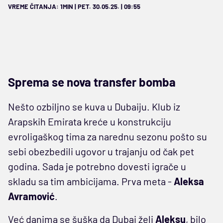
VREME ČITANJA: 1MIN | PET. 30.05.25. | 09:55
Sprema se nova transfer bomba
Nešto ozbiljno se kuva u Dubaiju. Klub iz
Arapskih Emirata kreće u konstrukciju
evroligaškog tima za narednu sezonu pošto su
sebi obezbedili ugovor u trajanju od čak pet
godina. Sada je potrebno dovesti igrače u
skladu sa tim ambicijama. Prva meta -
Aleksa
Avramović
.
Već danima se šuška da Dubai želi
Aleksu
, bilo