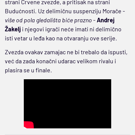
strani Crvene zvezde, a pritisak na strani
Budućnosti. Uz delimičnu suspenziju Morače -
više od pola gledališta biće prazno
-
Andrej
Žakelj
i njegovi igrači neće imati ni delimično
isti vetar u leđa kao na otvaranju ove serije.
Zvezda ovakav zamajac ne bi trebalo da ispusti,
već da zada konačni udarac velikom rivalu i
plasira se u finale.