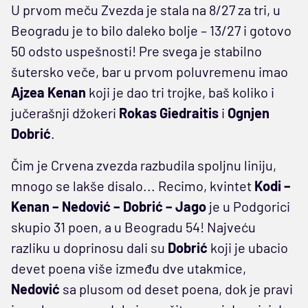
U prvom meču Zvezda je stala na 8/27 za tri, u
Beogradu je to bilo daleko bolje – 13/27 i gotovo
50 odsto uspešnosti! Pre svega je stabilno
šutersko veče, bar u prvom poluvremenu imao
Ajzea Kenan
koji je dao tri trojke, baš koliko i
jučerašnji džokeri
Rokas Giedraitis
i
Ognjen
Dobrić
.
Čim je Crvena zvezda razbudila spoljnu liniju,
mnogo se lakše disalo... Recimo, kvintet
Kodi –
Kenan – Nedović – Dobrić – Jago
je u Podgorici
skupio 31 poen, a u Beogradu 54! Najveću
razliku u doprinosu dali su
Dobrić
koji je ubacio
devet poena više između dve utakmice,
Nedović
sa plusom od deset poena, dok je pravi