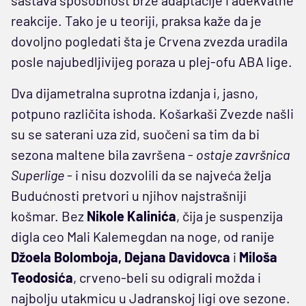
reakcije. Tako je u teoriji, praksa kaže da je
dovoljno pogledati šta je Crvena zvezda uradila
posle najubedljivijeg poraza u plej-ofu ABA lige.
Dva dijametralna suprotna izdanja i, jasno,
potpuno različita ishoda. Košarkaši Zvezde našli
su se saterani uza zid, suočeni sa tim da bi
sezona maltene bila završena -
ostaje završnica
Superlige
- i nisu dozvolili da se najveća želja
Budućnosti pretvori u njihov najstrašniji
košmar. Bez
Nikole Kalinića
, čija je suspenzija
digla ceo Mali Kalemegdan na noge, od ranije
Džoela Bolomboja, Dejana Davidovca
i
Miloša
Teodosića
, crveno-beli su odigrali možda i
najbolju utakmicu u Jadranskoj ligi ove sezone.