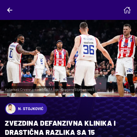
Košarkaši Crvene zvezde (©ABA liga – Dragana Stjepanović)
N. STOJKOVIĆ
ZVEZDINA DEFANZIVNA KLINIKA I
DRASTIČNA RAZLIKA SA 15