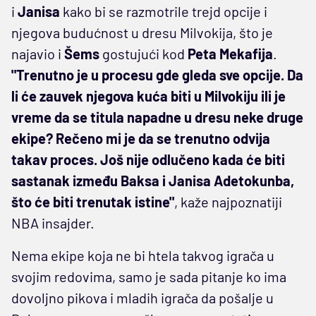
i
Janisa
kako bi se razmotrile trejd opcije i
njegova budućnost u dresu Milvokija, što je
najavio i
Šems
gostujući kod
Peta Mekafija
.
"Trenutno je u procesu gde gleda sve opcije. Da
li će zauvek njegova kuća biti u Milvokiju ili je
vreme da se titula napadne u dresu neke druge
ekipe? Rečeno mi je da se trenutno odvija
takav proces. Još nije odlučeno kada će biti
sastanak između Baksa i Janisa Adetokunba,
što će biti trenutak istine"
, kaže najpoznatiji
NBA insajder.
Nema ekipe koja ne bi htela takvog igrača u
svojim redovima, samo je sada pitanje ko ima
dovoljno pikova i mladih igrača da pošalje u