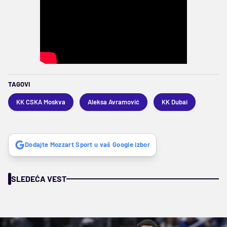
TAGOVI
KK CSKA Moskva
Aleksa Avramović
KK Dubai
Dodajte Mozzart Sport u vaš Google izbor
SLEDEĆA VEST