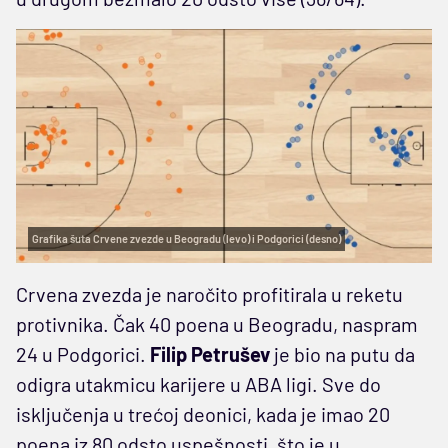
Grafika šuta Crvene zvezde u Beogradu (levo) i Podgorici (desno)
Crvena zvezda je naročito profitirala u reketu
protivnika. Čak 40 poena u Beogradu, naspram
24 u Podgorici.
Filip Petrušev
je bio na putu da
odigra utakmicu karijere u ABA ligi. Sve do
isključenja u trećoj deonici, kada je imao 20
poena iz 80 odsto uspešnosti, što je u