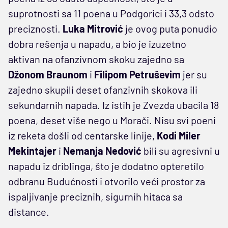
suprotnosti sa 11 poena u Podgorici i 33,3 odsto
preciznosti.
Luka Mitrović
je ovog puta ponudio
dobra rešenja u napadu, a bio je izuzetno
aktivan na ofanzivnom skoku zajedno sa
Džonom Braunom
i
Filipom Petruševim
jer su
zajedno skupili deset ofanzivnih skokova ili
sekundarnih napada. Iz istih je Zvezda ubacila 18
poena, deset više nego u Morači. Nisu svi poeni
iz reketa došli od centarske linije,
Kodi Miler
Mekintajer
i
Nemanja Nedović
bili su agresivni u
napadu iz driblinga, što je dodatno opteretilo
odbranu Budućnosti i otvorilo veći prostor za
ispaljivanje preciznih, sigurnih hitaca sa
distance.