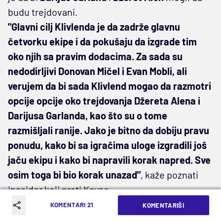
budu trejdovani.
"Glavni cilj Klivlenda je da zadrže glavnu
četvorku ekipe i da pokušaju da izgrade tim
oko njih sa pravim dodacima. Za sada su
nedodirljivi Donovan Mičel i Evan Mobli, ali
verujem da bi sada Klivlend mogao da razmotri
opcije opcije oko trejdovanja Džereta Alena i
Darijusa Garlanda, kao što su o tome
razmišljali ranije. Jako je bitno da dobiju pravu
ponudu, kako bi sa igračima uloge izgradili još
jaču ekipu i kako bi napravili korak napred. Sve
osim toga bi bio korak unazad"
, kaže poznati
insajder koji prati Kavse.
KOMENTARI 21
KOMENTARIŠI
Darijus Garland
i
Džeret Alen
imaju veliku