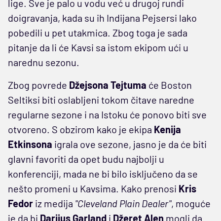
lige. Sve je palo u vodu već u drugoj rundi
doigravanja, kada su ih Indijana Pejsersi lako
pobedili u pet utakmica. Zbog toga je sada
pitanje da li će Kavsi sa istom ekipom ući u
narednu sezonu.
Zbog povrede
Džejsona Tejtuma
će Boston
Seltiksi biti oslabljeni tokom čitave naredne
regularne sezone i na Istoku će ponovo biti sve
otvoreno. S obzirom kako je ekipa
Kenija
Etkinsona
igrala ove sezone, jasno je da će biti
glavni favoriti da opet budu najbolji u
konferenciji, mada ne bi bilo isključeno da se
nešto promeni u Kavsima. Kako prenosi
Kris
Fedor
iz medija
"Cleveland Plain Dealer"
, moguće
je da bi
Darijus Garland
i
Džeret Alen
mogli da