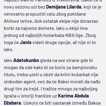
novu sezonu ući bez
Demijana Lilarda
, koji će je
verovatno propustiti celu zbog pokidane
Ahilove tetive, dok ostatak ekipe nije dorastao
borbi za najveće domete, iako u ekipi ima
jednog od najboljih košarkaša NBA lige. Zbog
toga će
Janis
videti druge opcije, ali nije ni to
lako.
Iako
Adetokunbo
gleda na sve strane gde bi
mogao da ode kako bi se borio za šampionsku
titulu, treba uzeti u obzir da krilni košarkaš nije
slobodan agent, već da će Baksi morati da nađu
drugi tim za trejd. I tražiće mnogo za najboljeg
igrača u istoriji franšize uz
Karima Abdula
Džabara
. Uskoro će biti sastanak između Baksa