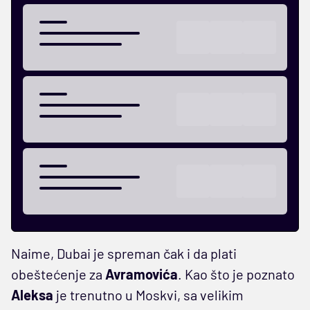
Naime, Dubai je spreman čak i da plati
obeštećenje za
Avramovića
. Kao što je poznato
Aleksa
je trenutno u Moskvi, sa velikim