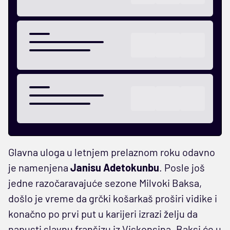
Glavna uloga u letnjem prelaznom roku odavno
je namenjena
Janisu Adetokunbu
. Posle još
jedne razočaravajuće sezone Milvoki Baksa,
došlo je vreme da grčki košarkaš proširi vidike i
konačno po prvi put u karijeri izrazi želju da
napusti slavnu franšizu iz Viskonsina. Baksi će u