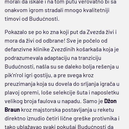
morali da iskale i na tom putu verovatno bi sa
onakvom igrom stradali mnogo kvalitetniji
timovi od Budućnosti.
Pokazalo se po ko zna koji put da Zvezda živi i
mora da živi od odbrane! Sve je počelo od
defanzivne klinike Zvezdinih košarkaša koja je
podrazumevala adaptaciju na tranziciju
Budućnosti, našla su se daleko bolja rešenja u
pik'n'rol igri gostiju, a pre svega kroz
preuzimanja koja su dovela do srljanja igrača u
plavoj opremi, loše selekcije šuta i naposletku
velikog broja faulova u napadu. Samo je
Džon
Braun
kroz majstorska postavljanja u reketu
direktno iznudio četiri lične greške protivnika i
tako ublažavao svaki pokušaj Budućnosti da