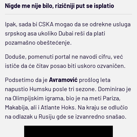
Nigde me nije bilo, rizičniji put se isplatio
Ipak, sada bi CSKA mogao da se odrekne usluga
srpskog asa ukoliko Dubai reši da plati
pozamašno obeštećenje.
Doduše, pomenuti portal ne navodi cifru, već
ističe da će čitav posao biti uskoro ozvaničen.
Podsetimo da je
Avramović
prošlog leta
napustio Humsku posle tri sezone. Dominirao je
na Olimpijskim igrama, bio je na meti Pariza,
Makabija, ali i Atlante Hoks. Na kraju se odlučio
na odlazak u Rusiju gde se izvanredno snašao.