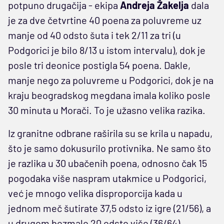
potpuno drugačija - ekipa
Andreja Žakelja
dala
je za dve četvrtine 40 poena za poluvreme uz
manje od 40 odsto šuta i tek 2/11 za tri (u
Podgorici je bilo 8/13 u istom intervalu), dok je
posle tri deonice postigla 54 poena. Dakle,
manje nego za poluvreme u Podgorici, dok je na
kraju beogradskog megdana imala koliko posle
30 minuta u Morači. To je užasno velika razika.
Iz granitne odbrane raširila su se krila u napadu,
što je samo dokusurilo protivnika. Ne samo što
je razlika u 30 ubačenih poena, odnosno čak 15
pogodaka više naspram utakmice u Podgorici,
već je mnogo velika disproporcija kada u
jednom meč šutirate 37,5 odsto iz igre (21/56), a
u drugom bezmalo 20 odsto više (36/64).