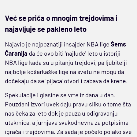
Već se priča o mnogim trejdovima i
najavljuje se pakleno leto
Najavio je najpoznatiji insajder NBA lige
Šems
Čaranija
da će ovo biti 'najluđe' leto u istoriji
NBA lige kada su u pitanju trejdovi, pa ljubitelji
najbolje košarkaške lige na svetu ne mogu da
dočekaju da se 'pijaca' otvori i zabava da krene.
Spekulacije i glasine se vrte iz dana u dan.
Pouzdani izvori uvek daju pravu sliku o tome šta
nas čeka za leto dok je pauza u odigravanju
utakmica, a jurnjava svakodnevna za potpisima
igrača i trejdovima. Za sada je počelo polako sve