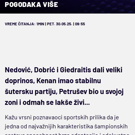
POGODAKA VIŠE
VREME ČITANJA: 1MIN | PET. 30.05.25. | 09:55
Nedović, Dobrić i Giedraitis dali veliki
doprinos, Kenan imao stabilnu
šutersku partiju, Petrušev bio u svojoj
zoni i odmah se lakše živi...
Kažu vrsni poznavaoci sportskih prilika da je
jedna od najvažnijih karakteristika šampionskih
sastava sposobnost brze adaptacije i adekvatne