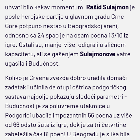
uhvati bilo kakav momentum.
Rašid Sulajmon
je
posle herojske partije u glavnom gradu Crne
Gore potpuno nestao u Beogradskoj areni,
odnosno sa 24 spao je na osam poena i 3/10 iz
igre. Ostali su, manje-više, odigrali u sličnom
kapacitetu, ali se gašenjem
Sulajmonove
vatre
ugasila i Budućnost.
Koliko je Crvena zvezda dobro uradila domači
zadatak i učinila da otupi oštrica podgoričkog
sastava najbolje pokazuju sledeći parametri -
Budućnost je za poluvreme utakmice u
Podgorici ubacila impozantnih 56 poena uz više
od 66 odsto šuta iz igre, dok je za tri četvrtine
zabeležila čak 81 poen! U Beogradu je slika bila