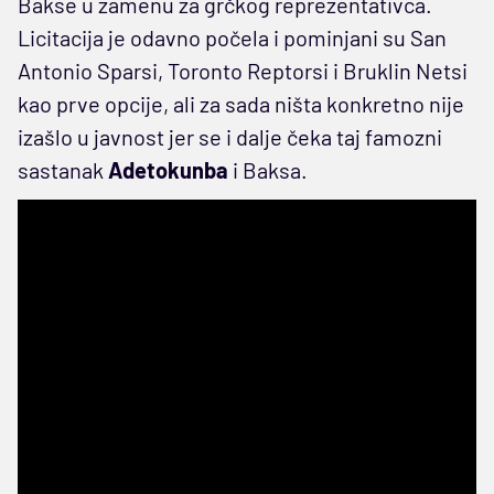
Bakse u zamenu za grčkog reprezentativca.
Licitacija je odavno počela i pominjani su San
Antonio Sparsi, Toronto Reptorsi i Bruklin Netsi
kao prve opcije, ali za sada ništa konkretno nije
izašlo u javnost jer se i dalje čeka taj famozni
sastanak
Adetokunba
i Baksa.