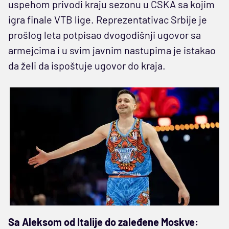
uspehom privodi kraju sezonu u CSKA sa kojim
igra finale VTB lige. Reprezentativac Srbije je
prošlog leta potpisao dvogodišnji ugovor sa
armejcima i u svim javnim nastupima je istakao
da želi da ispoštuje ugovor do kraja.
Sa Aleksom od Italije do zaleđene Moskve: