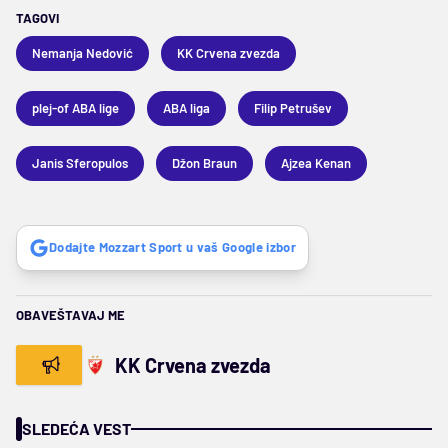
TAGOVI
Nemanja Nedović
KK Crvena zvezda
plej-of ABA lige
ABA liga
Filip Petrušev
Janis Sferopulos
Džon Braun
Ajzea Kenan
Dodajte Mozzart Sport u vaš Google izbor
OBAVEŠTAVAJ ME
KK Crvena zvezda
SLEDEĆA VEST