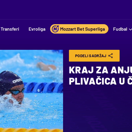
Transferi
Evroliga
Mozzart Bet Superliga
Fudbal
PODELI SADRŽAJ
KRAJ ZA ANJU
PLIVAČICA U