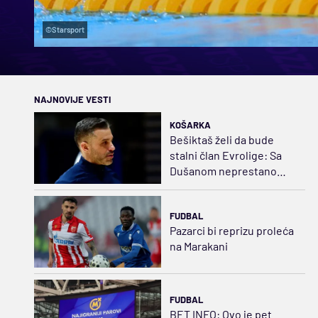
©Starsport
NAJNOVIJE VESTI
KOŠARKA
Bešiktaš želi da bude
stalni član Evrolige: Sa
Dušanom neprestano
napredujemo
FUDBAL
Pazarci bi reprizu proleća
na Marakani
FUDBAL
BET INFO: Ovo je pet