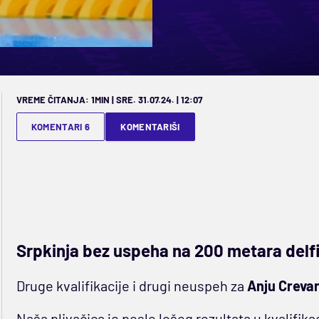
VREME ČITANJA: 1MIN | SRE. 31.07.24. | 12:07
KOMENTARI 6
KOMENTARIŠI
Srpkinja bez uspeha na 200 metara delf
Druge kvalifikacije i drugi neuspeh za
Anju Creva
Naša plivačica je posle lošeg rezultata u kvalifi