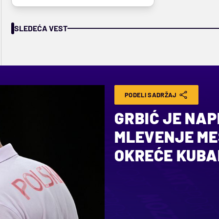
SLEDEĆA VEST
PODELI SADRŽAJ
GRBIĆ JE NA
MLEVENJE ME
OKREĆE KUBA