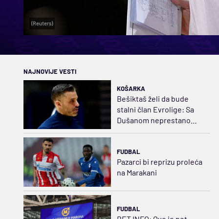
(Reuters)
NAJNOVIJE VESTI
KOŠARKA
Bešiktaš želi da bude
stalni član Evrolige: Sa
Dušanom neprestano
napredujemo
FUDBAL
Pazarci bi reprizu proleća
na Marakani
FUDBAL
BET INFO: Ovo je pet