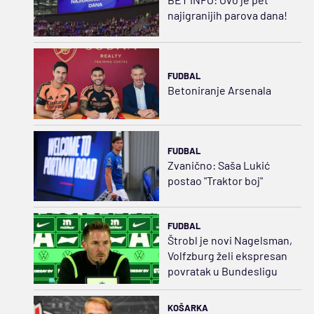
najigranijih parova dana!
FUDBAL
Betoniranje Arsenala
FUDBAL
Zvanično: Saša Lukić
postao "Traktor boj"
FUDBAL
Štrobl je novi Nagelsman,
Volfzburg želi ekspresan
povratak u Bundesligu
KOŠARKA