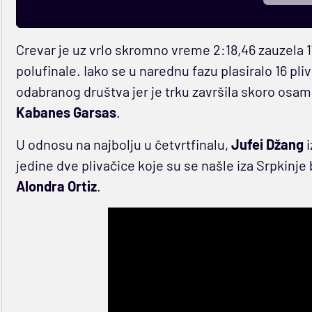
Crevar je uz vrlo skromno vreme 2:18,46 zauzela 17
polufinale. Iako se u narednu fazu plasiralo 16 pliv
odabranog društva jer je trku završila skoro osam 
Kabanes Garsas
.
U odnosu na najbolju u četvrtfinalu,
Jufei Džang
i
jedine dve plivačice koje su se našle iza Srpkinje 
Alondra Ortiz
.