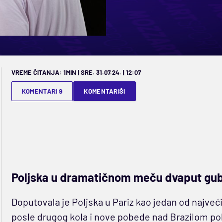
VREME ČITANJA: 1MIN | SRE. 31.07.24. | 12:07
KOMENTARI 9
KOMENTARIŠI
Poljska u dramatičnom meču dvaput gubila
Doputovala je Poljska u Pariz kao jedan od najveći
posle drugog kola i nove pobede nad Brazilom pok