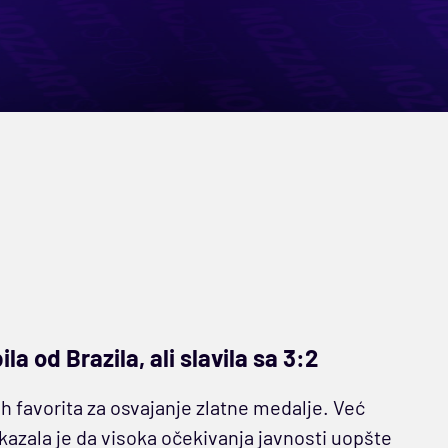
 od Brazila, ali slavila sa 3:2
h favorita za osvajanje zlatne medalje. Već
azala je da visoka očekivanja javnosti uopšte