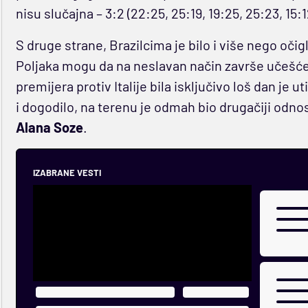
nisu slučajna – 3:2 (22:25, 25:19, 19:25, 25:23, 15:1
S druge strane, Brazilcima je bilo i više nego oč
Poljaka mogu da na neslavan način završe učešće 
premijera protiv Italije bila isključivo loš dan je 
i dogodilo, na terenu je odmah bio drugačiji odno
Alana Soze
.
IZABRANE VESTI