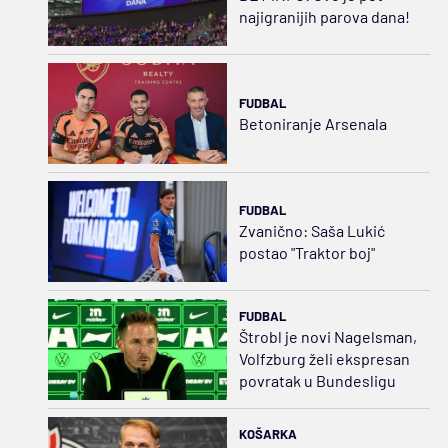
najigranijih parova dana!
FUDBAL
Betoniranje Arsenala
FUDBAL
Zvanično: Saša Lukić
postao "Traktor boj"
FUDBAL
Štrobl je novi Nagelsman,
Volfzburg želi ekspresan
povratak u Bundesligu
KOŠARKA