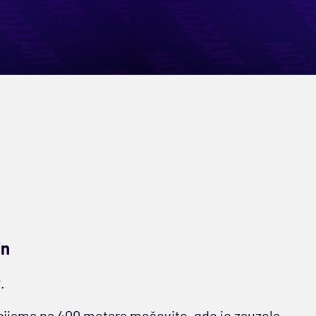
in
r
.
kacijama na 400 metara mešovito, gde je zauzela