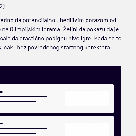
2).
igledno da potencijalno ubedljivim porazom od
na Olimpijskim igrama. Željni da pokažu da je
uticala da drastično podignu nivo igre. Kada se to
s, čak i bez povređenog startnog korektora