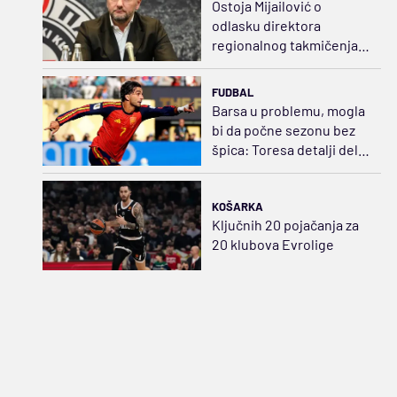
Ostoja Mijailović o
odlasku direktora
regionalnog takmičenja:
ABA liga neće biti
ugrožena
FUDBAL
Barsa u problemu, mogla
bi da počne sezonu bez
špica: Toresa detalji dele
od Pariza
KOŠARKA
Ključnih 20 pojačanja za
20 klubova Evrolige