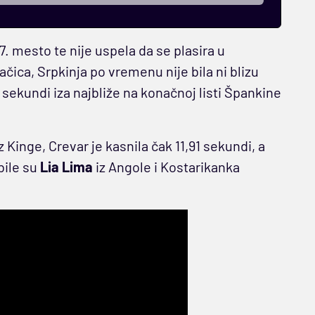
. mesto te nije uspela da se plasira u
ačica, Srpkinja po vremenu nije bila ni blizu
sekundi iza najbliže na konačnoj listi Špankine
z Kinge, Crevar je kasnila čak 11,91 sekundi, a
bile su
Lia Lima
iz Angole i Kostarikanka