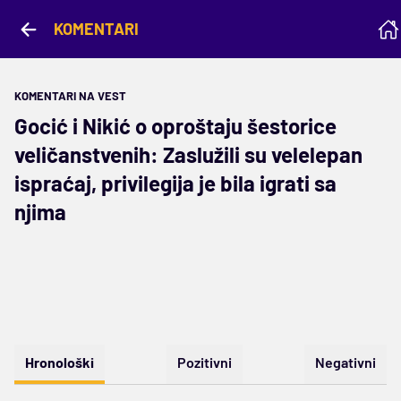
KOMENTARI
KOMENTARI NA VEST
Gocić i Nikić o oproštaju šestorice
veličanstvenih: Zaslužili su velelepan
ispraćaj, privilegija je bila igrati sa
njima
Hronološki
Pozitivni
Negativni