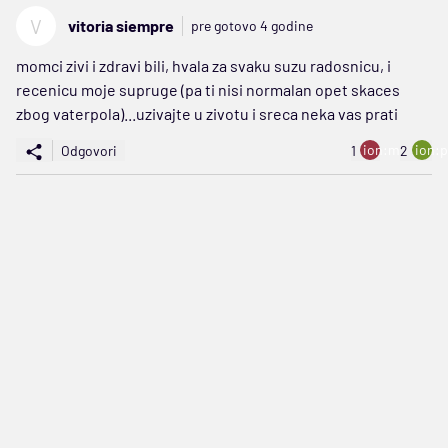
V
vitoria siempre
pre gotovo 4 godine
momci zivi i zdravi bili, hvala za svaku suzu radosnicu, i
recenicu moje supruge (pa ti nisi normalan opet skaces
zbog vaterpola)...uzivajte u zivotu i sreca neka vas prati
ion:minus
ion:p
Odgovori
1
2