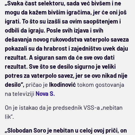
„Svaka čast selektoru, sada već bivšem i ne
mogu da kažem bivšim igračima, jer će oni još
igrati. To što su izašli sa ovim saopštenjem i
odbili da igraju. Posle svih izjava i svih
dešavanja novog rukovodstva vaterpolo saveza
pokazali su da hrabrost i zajedništvo uvek daju
rezultat. A siguran sam da će sve ovo dati
rezultat. Sve što se desilo sigurno je veliki
potres za vaterpolo savez, jer se ovo nikad nije
desilo“,
pričao je
Ikodinović
tokom gostovanja
na televiziji
Nova S.
On je istakao da je predsednik VSS-a „nebitan
lik“.
„Slobodan Soro je nebitan u celoj ovoj priči, on