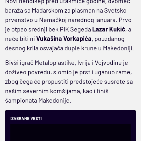
Novi hendikep pred utakmice godine, dvomeč
baraža sa Mađarskom za plasman na Svetsko
prvenstvo u Nemačkoj narednog januara. Prvo
je otpao srednji bek PIK Segeda
Lazar Kukić
, a
neće biti ni
Vukašina Vorkapića
, pouzdanog
desnog krila osvajača duple krune u Makedoniji.
Bivši igrač Metaloplastike, Ivrija i Vojvodine je
doživeo povredu, slomio je prst i uganuo rame,
zbog čega će propustiti predstojeće susrete sa
našim severnim komšijama, kao i finiš
šampionata Makedonije.
IZABRANE VESTI