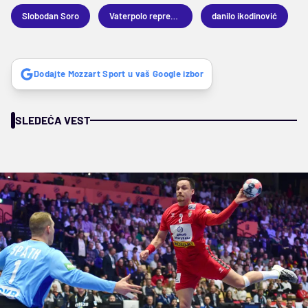
Slobodan Soro
Vaterpolo reprezentacija Srbije
danilo ikodinović
Dodajte Mozzart Sport u vaš Google izbor
SLEDEĆA VEST