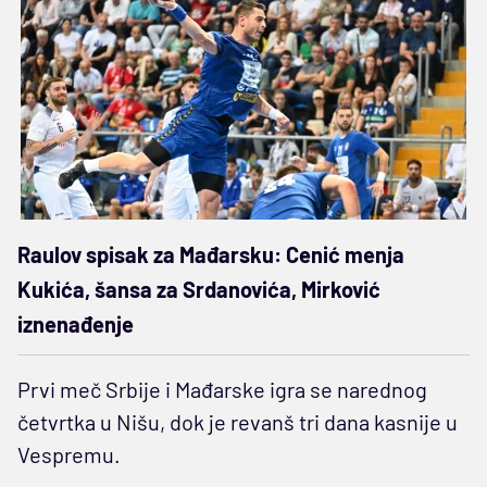
Raulov spisak za Mađarsku: Cenić menja
Kukića, šansa za Srdanovića, Mirković
iznenađenje
Prvi meč Srbije i Mađarske igra se narednog
četvrtka u Nišu, dok je revanš tri dana kasnije u
Vespremu.