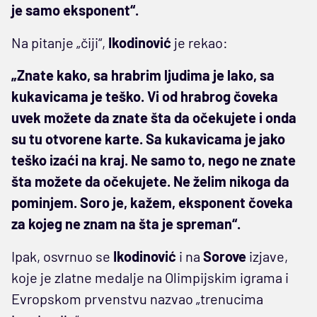
je samo eksponent“.
Na pitanje „čiji“,
Ikodinović
je rekao:
„Znate kako, sa hrabrim ljudima je lako, sa
kukavicama je teško. Vi od hrabrog čoveka
uvek možete da znate šta da očekujete i onda
su tu otvorene karte. Sa kukavicama je jako
teško izaći na kraj. Ne samo to, nego ne znate
šta možete da očekujete. Ne želim nikoga da
pominjem. Soro je, kažem, eksponent čoveka
za kojeg ne znam na šta je spreman“.
Ipak, osvrnuo se
Ikodinović
i na
Sorove
izjave,
koje je zlatne medalje na Olimpijskim igrama i
Evropskom prvenstvu nazvao „trenucima