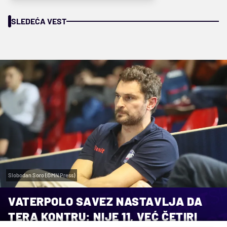
SLEDEĆA VEST
Slobodan Soro (©MN Press)
VATERPOLO SAVEZ NASTAVLJA DA
TERA KONTRU: NIJE 11, VEĆ ČETIRI