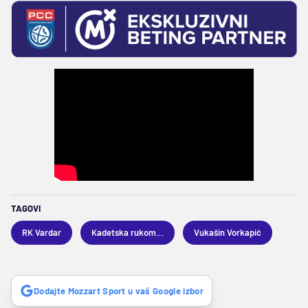
TAGOVI
RK Vardar
Kadetska rukometna reprezentacija Srbije
Vukašin Vorkapić
Dodajte Mozzart Sport u vaš Google izbor