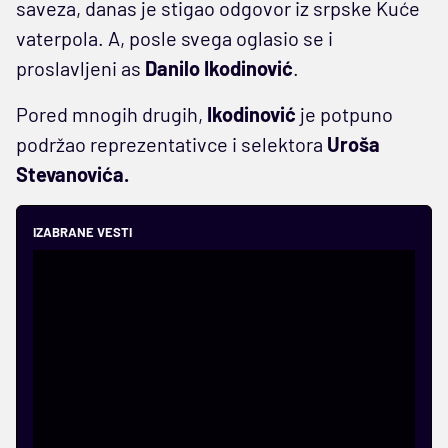
saveza, danas je stigao odgovor iz srpske Kuće
vaterpola. A, posle svega oglasio se i
proslavljeni as
Danilo Ikodinović
.
Pored mnogih drugih,
Ikodinović
je potpuno
podržao reprezentativce i selektora
Uroša
Stevanovića.
IZABRANE VESTI