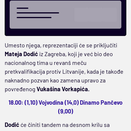
Umesto njega, reprezentaciji će se priključiti
Mateja Dodić
iz Zagreba, koji je već bio deo
nacionalnog tima u revanš meču
pretkvalifikacija protiv Litvanije, kada je takođe
naknadno pozvan kao zamena upravo za
povređenog
Vukašina Vorkapića.
18.00: (1,10) Vojvodina (14,0) Dinamo Pančevo
(9,00)
Dodić
će činiti tandem na desnom krilu sa