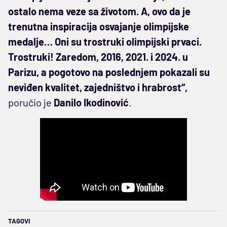
ostalo nema veze sa životom. A, ovo da je
trenutna inspiracija osvajanje olimpijske
medalje… Oni su trostruki olimpijski prvaci.
Trostruki! Zaredom, 2016, 2021. i 2024. u
Parizu, a pogotovo na poslednjem pokazali su
neviđen kvalitet, zajedništvo i hrabrost“,
poručio je
Danilo Ikodinović
.
TAGOVI