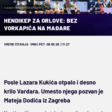
Vukašin Vorkapić (©Starsport)
HENDIKEP ZA ORLOVE: BEZ
VORKAPIĆA NA MAĐARE
VREME ČITANJA: 1MIN | PET. 08.05.26. | 11:27
Posle Lazara Kukića otpalo i desno
krilo Vardara. Umesto njega pozvan je
Mateja Dodića iz Zagreba