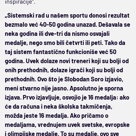
inspiracije“.
„Sistemski rad u našem sportu donosi rezultat
bezmalo već 40-50 godina unazad. Dešavala se
neka godina ili dve-tri da nismo osvajali
medalje, nego smo bili četvrti ili peti. Tako da
taj sistem fantastično funkcioniše već 50
godina. Uvek dolaze novi treneri koji su bolji od
onih prethodnih, dolaze igrači koji su bolji od
prethodnih. Ovo što je Slobodan Soro izjavio,
meni stvarno nije jasno. Apsolutno je sporna
izjava. Prvo izjavljuje, osvojio je 16 medalja: ako
će da računa i neka školska takmičenja,
možda jeste 16 medalja. Ako pričamo o
medaljama, vrednujem uvek svetske, evropske
i olimpijske medalje. To su medalje, ovo sve