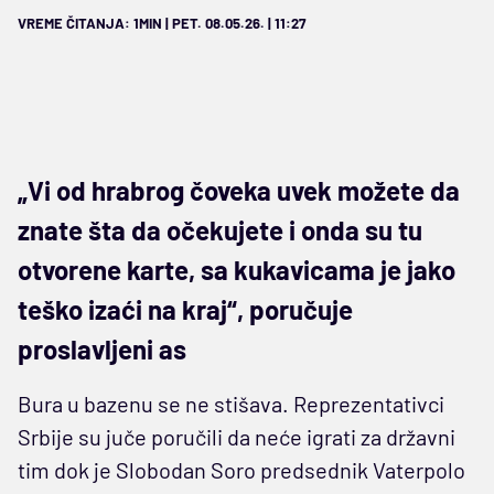
VREME ČITANJA: 1MIN | PET. 08.05.26. | 11:27
„Vi od hrabrog čoveka uvek možete da
znate šta da očekujete i onda su tu
otvorene karte, sa kukavicama je jako
teško izaći na kraj“, poručuje
proslavljeni as
Bura u bazenu se ne stišava. Reprezentativci
Srbije su juče poručili da neće igrati za državni
tim dok je Slobodan Soro predsednik Vaterpolo