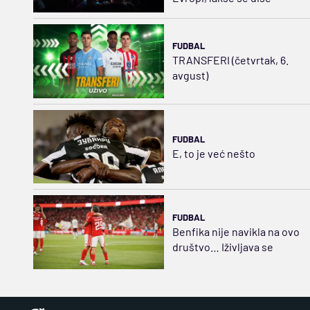
FUDBAL
TRANSFERI (četvrtak, 6.
avgust)
FUDBAL
E, to je već nešto
FUDBAL
Benfika nije navikla na ovo
društvo… Iživljava se