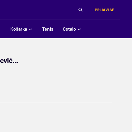
PRIJAVI SE
Košarka
Tenis
Ostalo
vić...