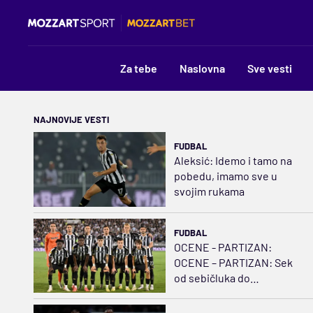
Za tebe
Naslovna
Sve vesti
NAJNOVIJE VESTI
FUDBAL
Aleksić: Idemo i tamo na
pobedu, imamo sve u
svojim rukama
FUDBAL
OCENE - PARTIZAN:
OCENE – PARTIZAN: Sek
od sebičluka do
oduševljenja! Fudbalski
švrća Kostić