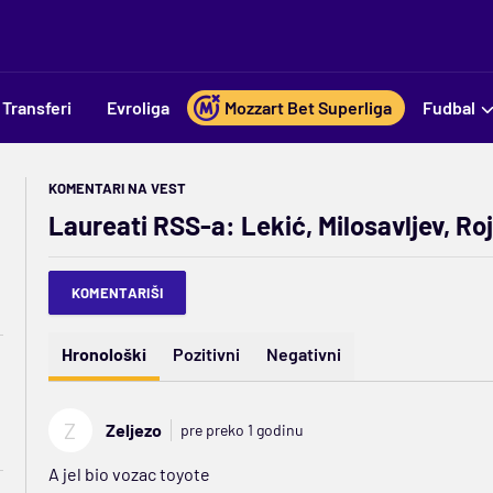
Transferi
Evroliga
Mozzart Bet Superliga
Fudbal
KOMENTARI NA VEST
Laureati RSS-a: Lekić, Milosavljev, Roje
KOMENTARIŠI
Hronološki
Pozitivni
Negativni
Z
Zeljezo
pre preko 1 godinu
A jel bio vozac toyote