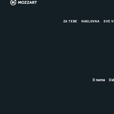
ZA TEBE
NASLOVNA
SVE V
O nama
Us