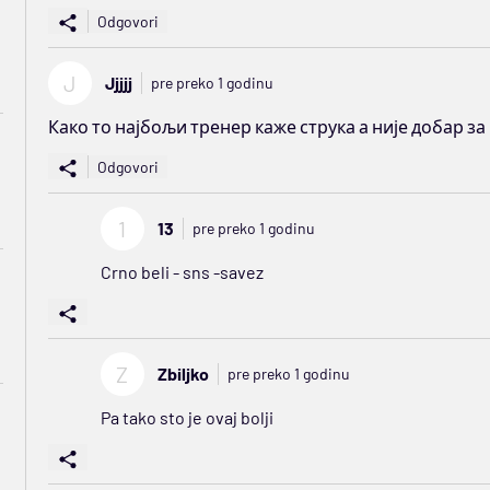
Odgovori
J
Jjjjj
pre preko 1 godinu
Како то најбољи тренер каже струка а није добар з
Odgovori
1
13
pre preko 1 godinu
Crno beli - sns -savez
Z
Zbiljko
pre preko 1 godinu
Pa tako sto je ovaj bolji