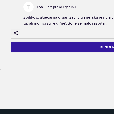
T
Tos
pre preko 1 godinu
Zbiljkov,, utjecaj na organizaciju trenersku je nul
tu, ali momci su rekli 'ne'. Bolje se malo raspitaj.
KOMENTA