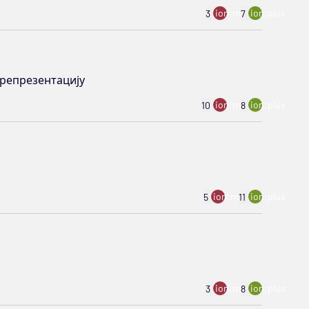
ion:minus
ion:plus
3
7
а репрезентацију
ion:minus
ion:plus
10
8
ion:minus
ion:plus
5
11
ion:minus
ion:plus
3
8