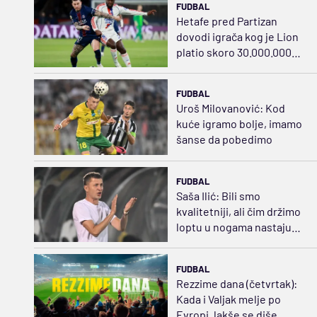
FUDBAL
Hetafe pred Partizan
dovodi igrača kog je Lion
platio skoro 30.000.000
evra
FUDBAL
Uroš Milovanović: Kod
kuće igramo bolje, imamo
šanse da pobedimo
FUDBAL
Saša Ilić: Bili smo
kvalitetniji, ali čim držimo
loptu u nogama nastaju
problemi
FUDBAL
Rezzime dana (četvrtak):
Kada i Valjak melje po
Evropi, lakše se diše