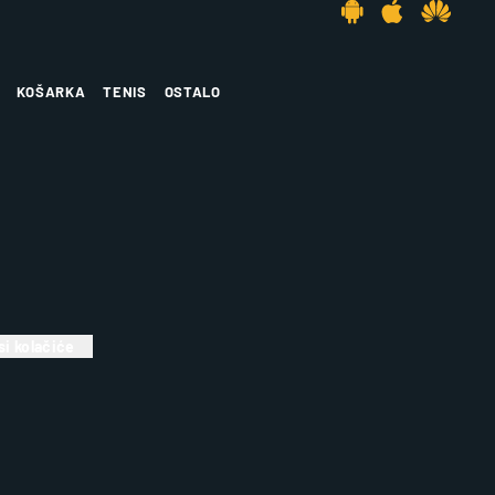
KOŠARKA
TENIS
OSTALO
i kolačiće