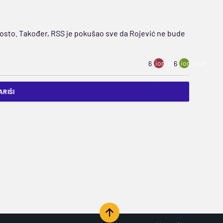
a posto. Također, RSS je pokušao sve da Rojević ne bude
ion:minus
ion:plus
6
6
RIŠI