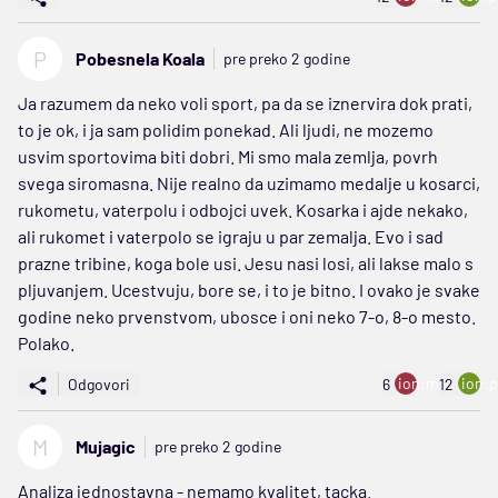
P
Pobesnela Koala
pre preko 2 godine
Ja razumem da neko voli sport, pa da se iznervira dok prati,
to je ok, i ja sam polidim ponekad. Ali ljudi, ne mozemo
usvim sportovima biti dobri. Mi smo mala zemlja, povrh
svega siromasna. Nije realno da uzimamo medalje u kosarci,
rukometu, vaterpolu i odbojci uvek. Kosarka i ajde nekako,
ali rukomet i vaterpolo se igraju u par zemalja. Evo i sad
prazne tribine, koga bole usi. Jesu nasi losi, ali lakse malo s
pljuvanjem. Ucestvuju, bore se, i to je bitno. I ovako je svake
godine neko prvenstvom, ubosce i oni neko 7-o, 8-o mesto.
Polako.
ion:minus
ion:p
Odgovori
6
12
M
Mujagic
pre preko 2 godine
Analiza jednostavna - nemamo kvalitet, tacka.