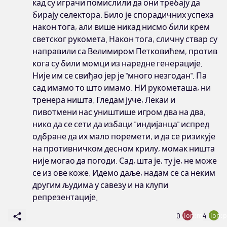
кад су играчи помислили да они требају да
бирају селектора. Било је спорадичних успеха
након тога, али више никад нисмо били крем
светског рукомета. Након тога, сличну ствар су
направили са Велимиром Петковићем, против
кога су били момци из наредне генерације.
Није им се свиђао јер је "много незгодан". Па
сад имамо то што имамо. НИ рукометаша, ни
тренера ништа. Гледам јуче, Лекаи и
пивотмени нас уништише игром два на два,
нико да се сети да избаци "индијанца" испред
одбране да их мало поремети, и да се ризикује
на противничком десном крилу, момак ништа
није могао да погоди. Сад, шта је, ту је, не може
се из ове коже. Идемо даље, надам се са неким
другим људима у савезу и на клупи
репрезентације.
ion:minus
ion:p
0
4