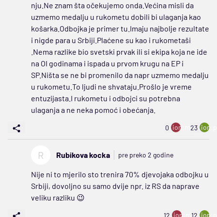
nju.Ne znam šta očekujemo onda.Većina misli da
uzmemo medalju u rukometu dobili bi ulaganja kao
košarka.Odbojka je primer tu.Imaju najbolje rezultate
i nigde para u Srbiji.Plaćene su kao i rukometaši
.Nema razlike bio svetski prvak ili si ekipa koja ne ide
na OI godinama i ispada u prvom krugu na EP i
SP.Ništa se ne bi promenilo da napr uzmemo medalju
u rukometu.To ljudi ne shvataju.Prošlo je vreme
entuzijasta.I rukometu i odbojci su potrebna
ulaganja a ne neka pomoć i obećanja.
ion:minus
ion:p
0
23
R
Rubikova kocka
pre preko 2 godine
Nije ni to mjerilo sto trenira 70% djevojaka odbojku u
Srbiji, dovoljno su samo dvije npr. iz RS da naprave
veliku razliku 😉
ion:minus
ion:p
12
12