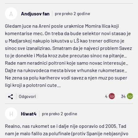
A
Andjusov fan
pre preko 2 godine
Gledam juce na Areni posle urakmice Momira Ilica koji
komentarise mec, On treba da bude selektor novi stasao je
u Madjarskoj nakupio iskustva u LŠ kao trener odlicno je
sinoc sve izanalizirao, Smatram da je najveci problem Savez
to je donekle i Moša kroz zube precutao sinoc na pitanje..
Rade nam neradnici poltroni koje samo novac interesuje..
Dajte na rukovodeca mesta bivse vrhunske rukometase..
Ne zena sa polu kariherov vodi savez a njen muz po super
ligi kroji a polotroni cute...
ion:minus
ion:p
Odgovori
4
34
H
Hiwat4
pre preko 2 godine
Realno, nas rukomet se i dalje nije oporavio od 2005. Tad
nam je malo falilo za polufinale (protiv Spanije nebjasnjivo