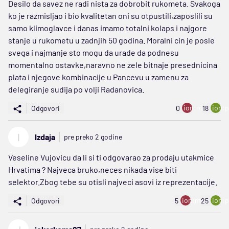
Desilo da savez ne radi nista za dobrobit rukometa. Svakoga
ko je razmisljao i bio kvalitetan oni su otpustili,zaposlili su
samo klimoglavce i danas imamo totalni kolaps i najgore
stanje u rukometu u zadnjih 50 godina. Moralni cin je posle
svega i najmanje sto mogu da urade da podnesu
momentalno ostavke,naravno ne zele bitnaje presednicina
plata i njegove kombinacije u Pancevu u zamenu za
delegiranje sudija po volji Radanovica.
ion:minus
ion:p
Odgovori
0
18
I
Izdaja
pre preko 2 godine
Veseline Vujovicu da li si ti odgovarao za prodaju utakmice
Hrvatima ? Najveca bruko,neces nikada vise biti
selektor.Zbog tebe su otisli najveci asovi iz reprezentacije.
ion:minus
ion:p
Odgovori
5
25