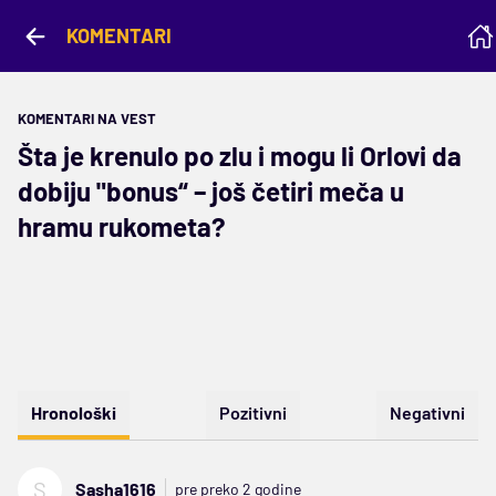
KOMENTARI
KOMENTARI NA VEST
Šta je krenulo po zlu i mogu li Orlovi da
dobiju "bonus“ – još četiri meča u
hramu rukometa?
Hronološki
Pozitivni
Negativni
S
Sasha1616
pre preko 2 godine