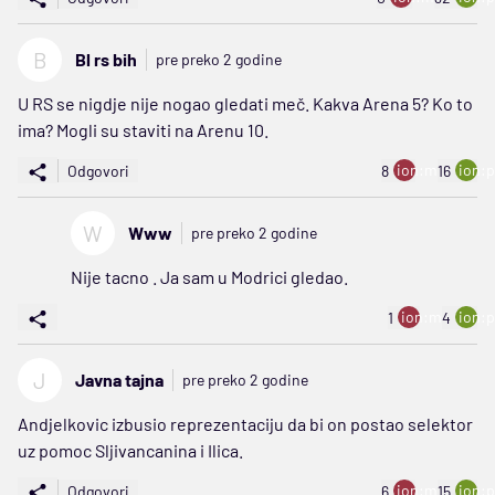
B
Bl rs bih
pre preko 2 godine
U RS se nigdje nije nogao gledati meč. Kakva Arena 5? Ko to
ima? Mogli su staviti na Arenu 10.
ion:minus
ion:p
Odgovori
8
16
W
Www
pre preko 2 godine
Nije tacno . Ja sam u Modrici gledao.
ion:minus
ion:p
1
4
J
Javna tajna
pre preko 2 godine
Andjelkovic izbusio reprezentaciju da bi on postao selektor
uz pomoc Sljivancanina i Ilica.
ion:minus
ion:p
Odgovori
6
15