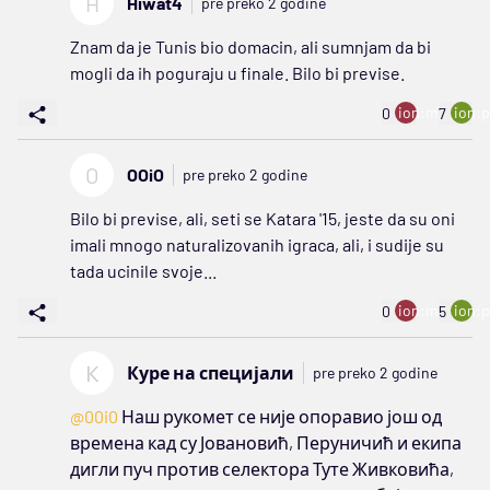
H
Hiwat4
pre preko 2 godine
Znam da je Tunis bio domacin, ali sumnjam da bi
mogli da ih poguraju u finale. Bilo bi previse.
ion:minus
ion:p
0
7
O
OOiO
pre preko 2 godine
Bilo bi previse, ali, seti se Katara '15, jeste da su oni
imali mnogo naturalizovanih igraca, ali, i sudije su
tada ucinile svoje...
ion:minus
ion:p
0
5
К
Куре на специјали
pre preko 2 godine
@00i0
Наш рукомет се није опоравио још од
времена кад су Јовановић, Перуничић и екипа
дигли пуч против селектора Туте Живковића,