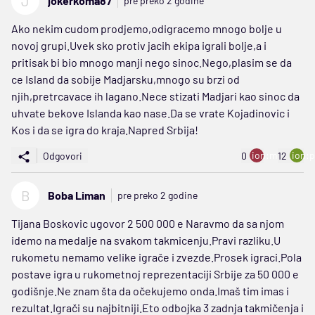
J
jokerkoma87
pre preko 2 godine
Ako nekim cudom prodjemo,odigracemo mnogo bolje u
novoj grupi.Uvek sko protiv jacih ekipa igrali bolje,a i
pritisak bi bio mnogo manji nego sinoc.Nego,plasim se da
ce Island da sobije Madjarsku,mnogo su brzi od
njih,pretrcavace ih lagano.Nece stizati Madjari kao sinoc da
uhvate bekove Islanda kao nase.Da se vrate Kojadinovic i
Kos i da se igra do kraja.Napred Srbija!
ion:minus
ion:p
Odgovori
0
12
B
Boba Liman
pre preko 2 godine
Tijana Boskovic ugovor 2 500 000 e Naravmo da sa njom
idemo na medalje na svakom takmicenju.Pravi razliku.U
rukometu nemamo velike igrače i zvezde.Prosek igraci.Pola
postave igra u rukometnoj reprezentaciji Srbije za 50 000 e
godišnje.Ne znam šta da očekujemo onda.Imaš tim imas i
rezultat.Igrači su najbitniji.Eto odbojka 3 zadnja takmičenja i