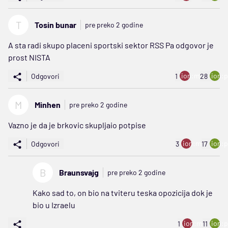
T
Tosin bunar
pre preko 2 godine
A sta radi skupo placeni sportski sektor RSS Pa odgovor je
prost NISTA
ion:minus
ion:p
Odgovori
1
28
M
Minhen
pre preko 2 godine
Vazno je da je brkovic skupljaio potpise
ion:minus
ion:p
Odgovori
3
17
B
Braunsvajg
pre preko 2 godine
Kako sad to, on bio na tviteru teska opozicija dok je
bio u Izraelu
ion:minus
ion:p
1
11