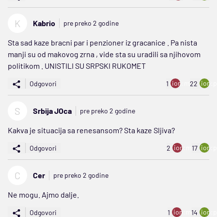
K
Kabrio
pre preko 2 godine
Sta sad kaze bracni par i penzioner iz gracanice . Pa nista
manji su od makovog zrna , vide sta su uradili sa njihovom
politikom . UNISTILI SU SRPSKI RUKOMET
ion:minus
ion:p
Odgovori
1
22
S
Srbija JOca
pre preko 2 godine
Kakva je situacija sa renesansom? Sta kaze Sljiva?
ion:minus
ion:p
Odgovori
2
17
C
Cer
pre preko 2 godine
Ne mogu. Ajmo dalje.
ion:minus
ion:p
Odgovori
1
14