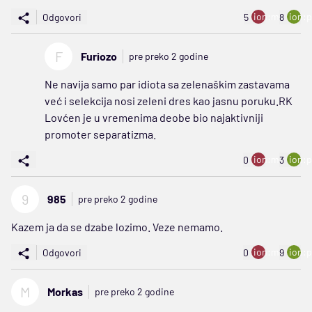
ion:minus
ion:p
Odgovori
5
8
F
Furiozo
pre preko 2 godine
Ne navija samo par idiota sa zelenaškim zastavama
već i selekcija nosi zeleni dres kao jasnu poruku.RK
Lovćen je u vremenima deobe bio najaktivniji
promoter separatizma.
ion:minus
ion:p
0
3
9
985
pre preko 2 godine
Kazem ja da se dzabe lozimo. Veze nemamo.
ion:minus
ion:p
Odgovori
0
9
M
Morkas
pre preko 2 godine