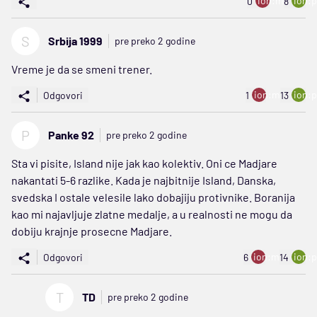
ion:minus
ion:p
0
8
S
Srbija 1999
pre preko 2 godine
Vreme je da se smeni trener.
ion:minus
ion:p
Odgovori
1
13
P
Panke 92
pre preko 2 godine
Sta vi pisite, Island nije jak kao kolektiv. Oni ce Madjare
nakantati 5-6 razlike. Kada je najbitnije Island, Danska,
svedska I ostale velesile lako dobajiju protivnike. Boranija
kao mi najavljuje zlatne medalje, a u realnosti ne mogu da
dobiju krajnje prosecne Madjare.
ion:minus
ion:p
Odgovori
6
14
T
TD
pre preko 2 godine