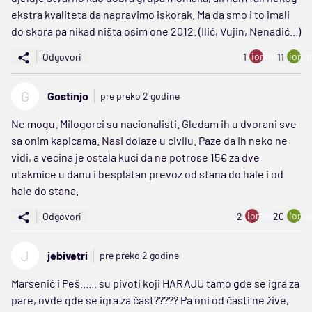
ekstra kvaliteta da napravimo iskorak. Ma da smo i to imali
do skora pa nikad ništa osim one 2012. (Ilić, Vujin, Nenadić...)
ion:minus
ion:p
Odgovori
1
11
G
Gostinjo
pre preko 2 godine
Ne mogu. Milogorci su nacionalisti. Gledam ih u dvorani sve
sa onim kapicama. Nasi dolaze u civilu. Paze da ih neko ne
vidi, a vecina je ostala kuci da ne potrose 15€ za dve
utakmice u danu i besplatan prevoz od stana do hale i od
hale do stana.
ion:minus
ion:p
Odgovori
2
20
J
jebivetri
pre preko 2 godine
Marsenić i Peš...... su pivoti koji HARAJU tamo gde se igra za
pare, ovde gde se igra za čast????? Pa oni od časti ne žive,