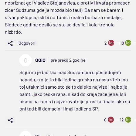
nepriznat gol Vladice Stojanovica, a protiv Hrvata promasen
zicer Sudzuma gde je mozda bio faul). Da nam se barem 1
stvar poklopila, isli bi na Tunis i realna borba za medalje.
Sledece godine desilo se sta se desilo i kola krenula
nizbrdo.
ion:minus
ion:p
Odgovori
2
18
O
OOiO
pre preko 2 godine
Sigurno je bio faul nad Sudzumom u poslednjem
napadu, a nije to bila jedina greska na nasu stetu na
toj utakmici samo sto se to daleko najvise i najbolje
pamti, jako teska rana, nikad do kraja zaceljena. Isli
bismo na Tunis i najverovatnije prosli u finale iako su
oni tad bili domacini i imali odlicno SP.
ion:minus
ion:p
0
12