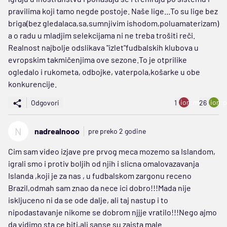
pravilima koji tamo negde postoje. Naše lige...To su lige bez
briga(bez gledalaca,sa,sumnjivim ishodom,poluamaterizam)
a o radu u mladjim selekcijama ni ne treba trošiti reči.
Realnost najbolje odslikava "izlet"fudbalskih klubova u
evropskim takmičenjima ove sezone.To je otprilike
ogledalo i rukometa, odbojke, vaterpola,košarke u obe
konkurencije.
ion:minus
ion:p
Odgovori
1
26
N
nadrealnooo
pre preko 2 godine
Cim sam video izjave pre prvog meca mozemo sa Islandom,
igrali smo i protiv boljih od njih i slicna omalovazavanja
Islanda ,koji je za nas , u fudbalskom zargonu receno
Brazil,odmah sam znao da nece ici dobro!!!Mada nije
iskljuceno ni da se ode dalje, ali taj nastup i to
nipodastavanje nikome se dobrom njjje vratilo!!!Nego ajmo
da vidimo sta ce biti,ali sanse su zaista male.