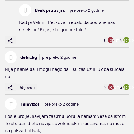
U
Uvek protiv jrz
pre preko 2 godine
Kad je Velimir Petkovic trebalo da postane nas
selektor? Koje je to godine bilo?
ion:minus
ion:p
0
4
D
deki_kg
pre preko 2 godine
Nije pitanje da li mogu nego da li su zasluzili. U oba slucaja
ne
ion:minus
ion:p
Odgovori
2
3
T
Televizor
pre preko 2 godine
Posle Srbije, navijam za Crnu Goru, a nemam veze sa istom.
To sto par idiota navija sa zelenaskim zastavama, ne moze
da pokvari utisak.