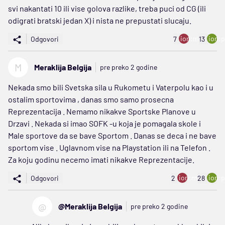
svi nakantati 10 ili vise golova razlike, treba puci od CG (ili
odigrati bratski jedan X) i nista ne prepustati slucaju.
ion:minus
ion:p
Odgovori
7
13
M
Meraklija Belgija
pre preko 2 godine
Nekada smo bili Svetska sila u Rukometu i Vaterpolu kao i u
ostalim sportovima , danas smo samo prosecna
Reprezentacija . Nemamo nikakve Sportske Planove u
Drzavi . Nekada si imao SOFK -u koja je pomagala skole i
Male sportove da se bave Sportom . Danas se deca i ne bave
sportom vise . Uglavnom vise na Playstation ili na Telefon .
Za koju godinu necemo imati nikakve Reprezentacije.
ion:minus
ion:p
Odgovori
2
28
@
@Meraklija Belgija
pre preko 2 godine