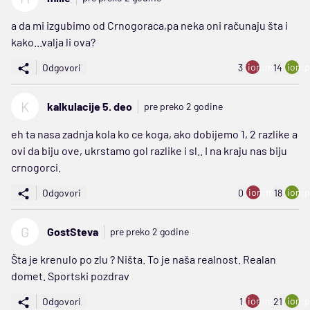
a da mi izgubimo od Crnogoraca,pa neka oni računaju šta i
kako...valja li ova?
ion:minus
ion:p
Odgovori
3
14
K
kalkulacije 5. deo
pre preko 2 godine
eh ta nasa zadnja kola ko ce koga, ako dobijemo 1, 2 razlike a
ovi da biju ove, ukrstamo gol razlike i sl.. I na kraju nas biju
crnogorci.
ion:minus
ion:p
Odgovori
0
18
G
GostSteva
pre preko 2 godine
Šta je krenulo po zlu ? Ništa. To je naša realnost. Realan
domet. Sportski pozdrav
ion:minus
ion:p
Odgovori
1
21