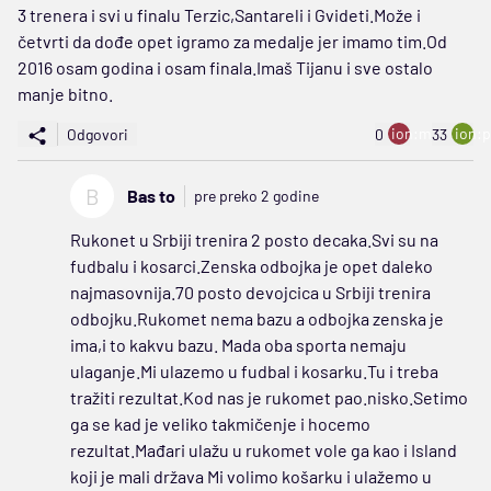
3 trenera i svi u finalu Terzic,Santareli i Gvideti.Može i
četvrti da dođe opet igramo za medalje jer imamo tim.Od
2016 osam godina i osam finala.Imaš Tijanu i sve ostalo
manje bitno.
ion:minus
ion:p
Odgovori
0
33
B
Bas to
pre preko 2 godine
Rukonet u Srbiji trenira 2 posto decaka.Svi su na
fudbalu i kosarci.Zenska odbojka je opet daleko
najmasovnija.70 posto devojcica u Srbiji trenira
odbojku.Rukomet nema bazu a odbojka zenska je
ima,i to kakvu bazu. Mada oba sporta nemaju
ulaganje.Mi ulazemo u fudbal i kosarku.Tu i treba
tražiti rezultat.Kod nas je rukomet pao.nisko.Setimo
ga se kad je veliko takmičenje i hocemo
rezultat.Mađari ulažu u rukomet vole ga kao i Island
koji je mali država Mi volimo košarku i ulažemo u