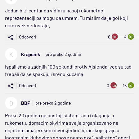
Jedan brzi centar da vidim u nasoj rukometnoj
reprezentaciji pa mogu da umrem. Tu mislim da je gol koji
nam uvek nedostaje.
ion:minus
ion:p
Odgovori
0
4
K
Krajisnik
pre preko 2 godine
Ispali smo u zadnjih 100 sekundi protiv Ajslenda, vec su tad
trebali da se spakuju i krenu kućama.
ion:minus
ion:p
Odgovori
0
16
D
DDF
pre preko 2 godine
Preko 20 godina ne postoji sistem rada i ulaganja u
rukomet,u domacim okvirima sve je organizovano na
najnizem amaterskom nivou,jedino igraci koji igraju u
inostranim klubovima donose nesto nzv."kvalitetno",opet i