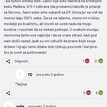
- pa njihov srednji bek! Zašto nije biko flastera na srednjem
beku Mađara, ili 5-1 odbrane (da probamo) takođe je pitanje
za Đeronu. Sami sebe smo ozbacili sa EP, šteta jer se vidi da
momci daju 100% sebe. Da se ne lažemo, nismo mi ni blizu
medalje po kvalitetu, ali čovek se uvek nada da mogu
kockice i rezultati da se nekad poklope. U svakom slučaju,
momcima želim sve najbolje i da se vrate zdravi, kad god
nam došli nazad, ipak su oni odlučili da brane boje svoje
države i igraju tamo džabe dok rizikuju povrede i karijere,
što je uvek za poštovanje!
ion:minus
ion:p
Odgovori
1
21
T
TD
pre preko 2 godine
*Vejina
ion:minus
ion:p
0
8
M
miile
pre preko 2 godine