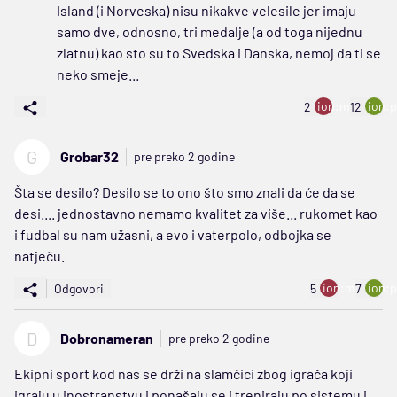
Island (i Norveska) nisu nikakve velesile jer imaju
samo dve, odnosno, tri medalje (a od toga nijednu
zlatnu) kao sto su to Svedska i Danska, nemoj da ti se
neko smeje...
ion:minus
ion:p
2
12
G
Grobar32
pre preko 2 godine
Šta se desilo? Desilo se to ono što smo znali da će da se
desi.... jednostavno nemamo kvalitet za više... rukomet kao
i fudbal su nam užasni, a evo i vaterpolo, odbojka se
natječu.
ion:minus
ion:p
Odgovori
5
7
D
Dobronameran
pre preko 2 godine
Ekipni sport kod nas se drži na slamčici zbog igrača koji
igraju u inostranstvu i ponašaju se i treniraju po sistemu i