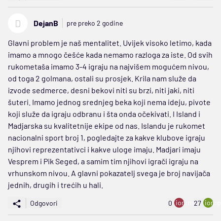
D
DejanB
pre preko 2 godine
Glavni problem je naš mentalitet. Uvijek visoko letimo, kada
imamo a mnogo češće kada nemamo razloga za iste. Od svih
rukometaša imamo 3-4 igraju na najvišem mogućem nivou,
od toga 2 golmana, ostali su prosjek. Krila nam služe da
izvode sedmerce, desni bekovi niti su brzi, niti jaki, niti
šuteri. Imamo jednog srednjeg beka koji nema ideju, pivote
koji služe da igraju odbranu i šta onda očekivati. I Island i
Madjarska su kvalitetnije ekipe od nas. Islandu je rukomet
nacionalni sport broj 1, pogledajte za kakve klubove igraju
njihovi reprezentativci i kakve uloge imaju. Madjari imaju
Vesprem i Pik Seged, a samim tim njihovi igrači igraju na
vrhunskom nivou. A glavni pokazatelj svega je broj navijača
jednih, drugih i trećih u hali.
ion:minus
ion:p
Odgovori
0
27