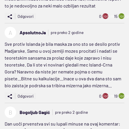
to je nedovoljno za neki malo ozbiljan rezultat
ion:minus
ion:p
Odgovori
0
15
A
ApsolutnoJa
pre preko 2 godine
Sve protiv Islanda je bila maska za ono sto se desilo protiv
Madjarske. Samo u ovoj zemlji mozes procitati i nadati se
teoretskim sansama za prolaz daje koje zapravo i nisu
teoretske. Da li ste vi novinari gledali mec Island-Crna
Gora? Naravno da niste jer nemate pojma o cemu
pisete...Bitne su kalkulacije...Inace u ova dva dana sto sam
bio zaista je podrska sa tribina mizerna jako mizerna...
ion:minus
ion:p
Odgovori
0
19
B
Bogoljub Gagić
pre preko 2 godine
Dan uoči prvenstva svi su lupali minuse na ovaj komentar: