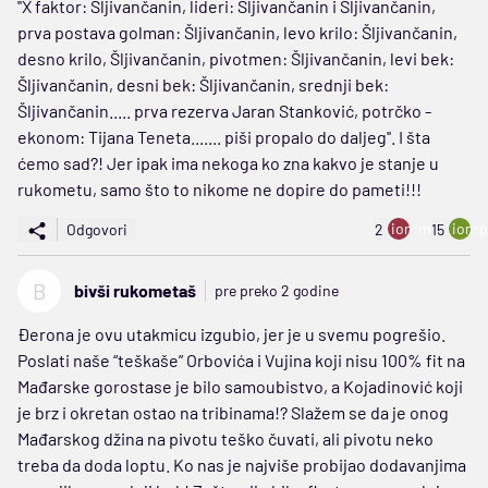
''X faktor: Šljivančanin, lideri: Šljivančanin i Šljivančanin,
prva postava golman: Šljivančanin, levo krilo: Šljivančanin,
desno krilo, Šljivančanin, pivotmen: Šljivančanin, levi bek:
Šljivančanin, desni bek: Šljivančanin, srednji bek:
Šljivančanin..... prva rezerva Jaran Stanković, potrčko -
ekonom: Tijana Teneta....... piši propalo do daljeg''. I šta
ćemo sad?! Jer ipak ima nekoga ko zna kakvo je stanje u
rukometu, samo što to nikome ne dopire do pameti!!!
ion:minus
ion:p
Odgovori
2
15
B
bivši rukometaš
pre preko 2 godine
Đerona je ovu utakmicu izgubio, jer je u svemu pogrešio.
Poslati naše “teškaše” Orbovića i Vujina koji nisu 100% fit na
Mađarske gorostase je bilo samoubistvo, a Kojadinović koji
je brz i okretan ostao na tribinama!? Slažem se da je onog
Mađarskog džina na pivotu teško čuvati, ali pivotu neko
treba da doda loptu. Ko nas je najviše probijao dodavanjima