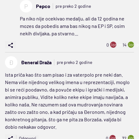
P
Pepco
pre preko 2 godine
Pa niko nije ocekivao medalju, ali da 12 godina ne
mozes da pobedis ama bas nikog na EP i SP, osim
nekih divljaka, pa stvarno...
ion:minus
ion:p
0
14
Đ
Đeneral Draža
pre preko 2 godine
Ista priča kao što sam pisao i za vaterpolo pre neki dan.
Nema više nijednog velikog imena u reprezentaciji, moglo
bi se reći poodavno, da povuče ekipu i igrački i medijski,
animira publiku. Vidite koliko neke ekipe imaju navijača, a
koliko naša. Ne razumem sad ova mudrovanja novinara
zašto ovo zašto ono, a kad pričaju sa Đeronom, nijednog
konkretnog pitanja, što ga ne pita za Borzaša, valjda bi
dobio nekakav odgovor.
ion:minus
ion:p
Odgovori
0
32