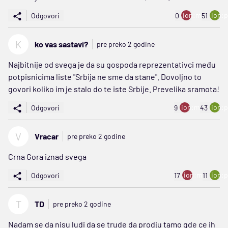
ion:minus
ion:p
Odgovori
0
51
K
ko vas sastavi?
pre preko 2 godine
Najbitnije od svega je da su gospoda reprezentativci među
potpisnicima liste "Srbija ne sme da stane". Dovoljno to
govori koliko im je stalo do te iste Srbije. Prevelika sramota!
ion:minus
ion:p
Odgovori
9
43
V
Vracar
pre preko 2 godine
Crna Gora iznad svega
ion:minus
ion:p
Odgovori
17
11
T
TD
pre preko 2 godine
Nadam se da nisu ludi da se trude da prodju tamo gde ce ih