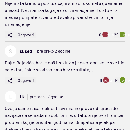
Nije nista krenulo po zlu, ocajni smo u rukometu goeinama
unazad. Ne znam za koga je ovo iznenadjenje. To sto vi iz
medija pumpate stvar pred svako prvenstvo, ni to nije
iznenadjenje.
ion:minus
ion:p
Odgovori
0
29
S
sused
pre preko 2 godine
Dajte Rojevića, bar je naš i zaslužio je da proba, ko je sve bio
selektor. Dokle sa strancima bez rezultata...
ion:minus
ion:p
Odgovori
8
14
L
Lk
pre preko 2 godine
Ovo je samo naša realnost, svi imamo pravo od igrača do
navijača da se nadamo dobrom rezultatu, ali je ovo hroničan
problem koji je prisutan godinama. Simpatična je ekipa
djeluje stvarno kao dobra grupa momaka, ali nam fali nekog