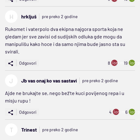
H
hrkljuš
pre preko 2 godine
Rukomet i vaterpolo dva ekipna najgora sporta koja ne
gledam jer sve zavisi od sudijskih odluka gde mogu da
manipulišu kako hoce i da samo njima bude jasno sta su
svirali.
ion:minus
ion:p
Odgovori
8
19
J
Jb vas onaj ko vas sastavi
pre preko 2 godine
Ajde ne brukajte se, nego bež'te kuci povijenog repa i u
misju rupu !
ion:minus
ion:p
Odgovori
4
6
T
Trinest
pre preko 2 godine