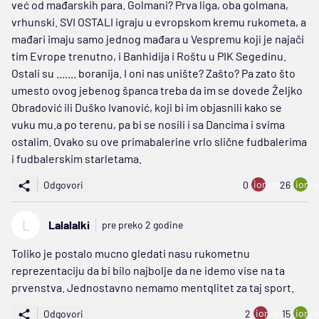
već od mađarskih para. Golmani? Prva liga, oba golmana,
vrhunski. SVI OSTALI igraju u evropskom kremu rukometa, a
mađari imaju samo jednog mađara u Vespremu koji je najači
tim Evrope trenutno, i Banhidija i Roštu u PIK Segedinu.
Ostali su ....... boranija. I oni nas unište? Zašto? Pa zato što
umesto ovog jebenog španca treba da im se dovede Željko
Obradović ili Duško Ivanović, koji bi im objasnili kako se
vuku mu.a po terenu, pa bi se nosili i sa Dancima i svima
ostalim. Ovako su ove primabalerine vrlo slične fudbalerima
i fudbalerskim starletama.
ion:minus
ion:p
Odgovori
0
26
L
Lalalalki
pre preko 2 godine
Toliko je postalo mucno gledati nasu rukometnu
reprezentaciju da bi bilo najbolje da ne idemo vise na ta
prvenstva. Jednostavno nemamo mentqlitet za taj sport.
ion:minus
ion:p
Odgovori
2
15