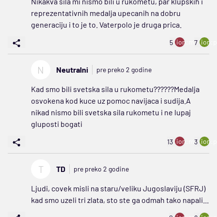
Nikakva sila mi nismo bili u rukometu, par klupskih i
reprezentativnih medalja upecanih na dobru
generaciju i to je to. Vaterpolo je druga prica.
ion:minus
ion:p
5
7
N
Neutralni
pre preko 2 godine
Kad smo bili svetska sila u rukometu??????Medalja
osvokena kod kuce uz pomoc navijaca i sudija.A
nikad nismo bili svetska sila rukometu i ne lupaj
gluposti bogati
ion:minus
ion:p
13
3
T
TD
pre preko 2 godine
Ljudi, covek misli na staru/veliku Jugoslaviju (SFRJ)
kad smo uzeli tri zlata, sto ste ga odmah tako napali...