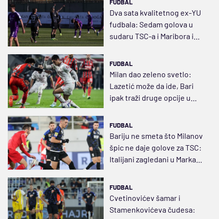
FUDBAL
Dva sata kvalitetnog ex-YU
fudbala: Sedam golova u
sudaru TSC-a i Maribora i
konačno Marko Lazetić
FUDBAL
Milan dao zeleno svetlo:
Lazetić može da ide, Bari
ipak traži druge opcije u
napadu
FUDBAL
Bariju ne smeta što Milanov
špic ne daje golove za TSC:
Italijani zagledani u Marka
Lazetića
FUDBAL
Cvetinovićev šamar i
Stamenkovićeva čudesa: