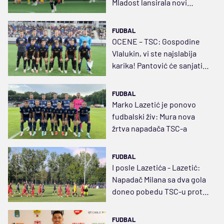
Mladost lansirala novi
mega-projekat i matirala
TSC
FUDBAL
OCENE – TSC: Gospodine
Vlalukin, vi ste najslabija
karika! Pantović će sanjati
prečku, a TSC istorijski
poraz
FUDBAL
Marko Lazetić je ponovo
fudbalski živ: Mura nova
žrtva napadača TSC-a
FUDBAL
I posle Lazetića - Lazetić:
Napadač Milana sa dva gola
doneo pobedu TSC-u protiv
Tekstilca
FUDBAL