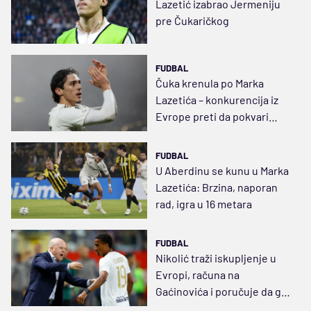
Lazetić izabrao Jermeniju
pre Čukaričkog
FUDBAL
Čuka krenula po Marka
Lazetića – konkurencija iz
Evrope preti da pokvari
posao
FUDBAL
U Aberdinu se kunu u Marka
Lazetića: Brzina, naporan
rad, igra u 16 metara
FUDBAL
Nikolić traži iskupljenje u
Evropi, računa na
Gaćinovića i poručuje da ga
Lazetić ne zanima