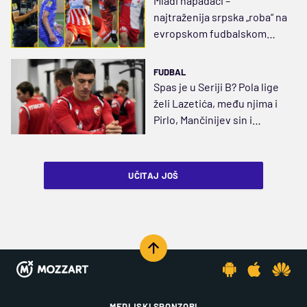
Mladi napadači –
najtraženija srpska „roba“ na
evropskom fudbalskom
tržištu
FUDBAL
Spas je u Seriji B? Pola lige
želi Lazetića, među njima i
Pirlo, Mančinijev sin i
Fabregas
UČITAJ JOŠ
MEDIJSKI SPONZORI