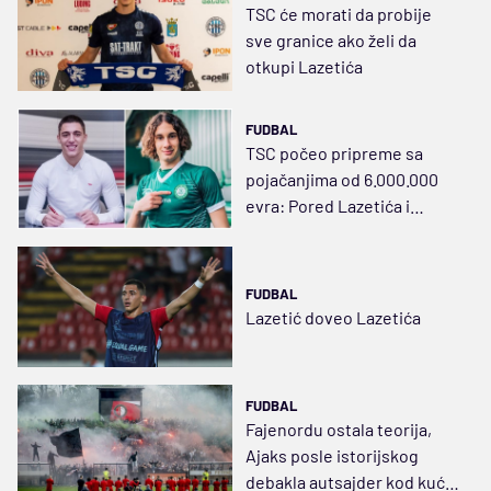
TSC će morati da probije
sve granice ako želi da
otkupi Lazetića
FUDBAL
TSC počeo pripreme sa
pojačanjima od 6.000.000
evra: Pored Lazetića i
Gordić u Bačkoj Topoli!
FUDBAL
Lazetić doveo Lazetića
FUDBAL
Fajenordu ostala teorija,
Ajaks posle istorijskog
debakla autsajder kod kuće