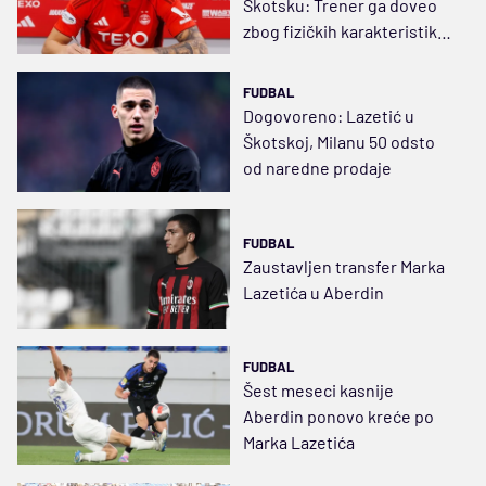
Škotsku: Trener ga doveo
zbog fizičkih karakteristika i
tehničkih sposobnosti
FUDBAL
Dogovoreno: Lazetić u
Škotskoj, Milanu 50 odsto
od naredne prodaje
FUDBAL
Zaustavljen transfer Marka
Lazetića u Aberdin
FUDBAL
Šest meseci kasnije
Aberdin ponovo kreće po
Marka Lazetića