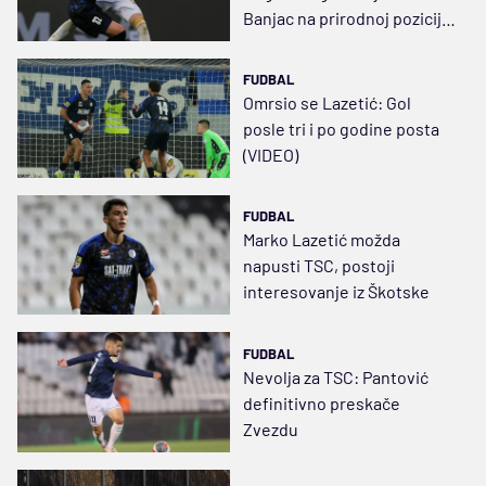
Banjac na prirodnoj poziciji i
probuđeni Lazetić
FUDBAL
Omrsio se Lazetić: Gol
posle tri i po godine posta
(VIDEO)
FUDBAL
Marko Lazetić možda
napusti TSC, postoji
interesovanje iz Škotske
FUDBAL
Nevolja za TSC: Pantović
definitivno preskače
Zvezdu