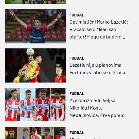
protiv Tventea
FUDBAL
Optimistični Marko Lazetić:
Vraćam se u Milan kao
starter! Mogu da budem
veliki igrač
FUDBAL
Lazetić nije u planovima
Fortune, vratio se u Srbiju
FUDBAL
Zvezda između Veljka
Nikolića i Koste
Nedeljkovića: Prva ponuda
je verovatno najbolja…
FUDBAL