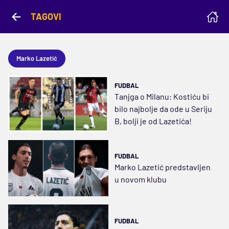
TAGOVI
Marko Lazetić
FUDBAL
Tanjga o Milanu: Kostiću bi
bilo najbolje da ode u Seriju
B, bolji je od Lazetića!
FUDBAL
Marko Lazetić predstavljen
u novom klubu
FUDBAL