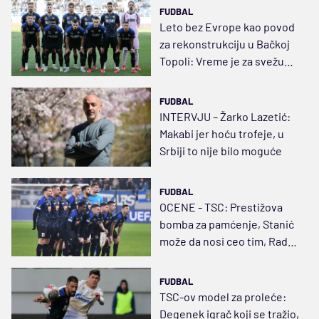
FUDBAL
Leto bez Evrope kao povod
za rekonstrukciju u Bačkoj
Topoli: Vreme je za svežu
krv
FUDBAL
INTERVJU – Žarko Lazetić:
Makabi jer hoću trofeje, u
Srbiji to nije bilo moguće
FUDBAL
OCENE - TSC: Prestižova
bomba za pamćenje, Stanić
može da nosi ceo tim, Radin
tragičar
FUDBAL
TSC-ov model za proleće:
Degenek igrač koji se tražio,