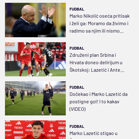
FUDBAL
Marko Nikolić oseća pritisak
i želi ga: Moramo da živimo i
radimo sa njim ili nismo
pravi
FUDBAL
Združeni plan Srbina i
Hrvata doneo delirijum u
Škotskoj: Lazetić i Ante
dogovorili sve pred meč
FUDBAL
Dočekao i Marko Lazetić da
postigne gol! I to kakav
(VIDEO)
FUDBAL
Marko Lazetić stigao u