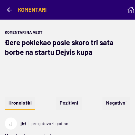
KOMENTARI
KOMENTARI NA VEST
Đere poklekao posle skoro tri sata
borbe na startu Dejvis kupa
Hronološki
Pozitivni
Negativni
J
jbt
pre gotovo 4 godine