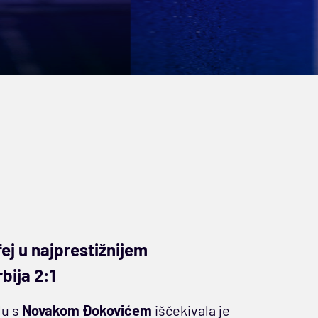
ej u najprestižnijem
bija 2:1
lu s
Novakom Đokovićem
iščekivala je