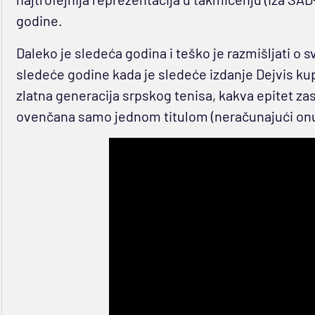
godine.
Daleko je sledeća godina i teško je razmišljati 
sledeće godine kada je sledeće izdanje Dejvis kupa,
zlatna generacija srpskog tenisa, kakva epitet za
ovenčana samo jednom titulom (neračunajući onu