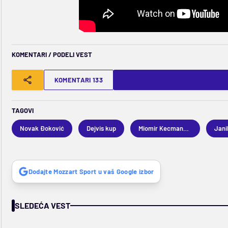
KOMENTARI / PODELI VEST
KOMENTARI 133
TAGOVI
Novak Đoković
Dejvis kup
Miomir Kecmanović
Jani
Dodajte Mozzart Sport u vaš Google izbor
SLEDEĆA VEST