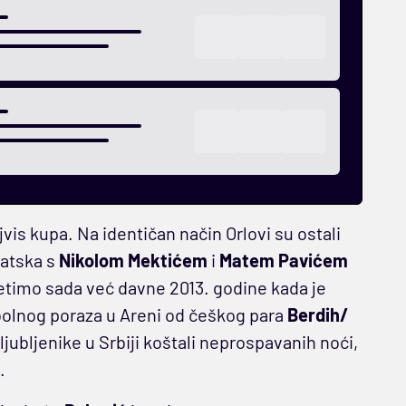
vis kupa. Na identičan način Orlovi su ostali
vatska s
Nikolom Mektićem
i
Matem Pavićem
setimo sada već davne 2013. godine kada je
i bolnog poraza u Areni od češkog para
Berdih/
jubljenike u Srbiji koštali neprospavanih noći,
.