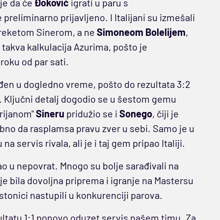
je da će
Đoković
igrati u paru s
 preliminarno prijavljeno. I Italijani su izmešali
m reketom Sinerom, a ne
Simoneom Bolelijem
,
 takva kalkulacija Azurima, pošto je
 roku od par sati.
viđen u dogledno vreme, pošto do rezultata 3:2
je. Ključni detalj dogodio se u šestom gemu
brijanom"
Sineru
pridužio se i
Sonego
, čiji je
no da rasplamsa pravu zver u sebi. Samo je u
 servis rivala, ali je i taj gem pripao Italiji.
išao u nepovrat. Mnogo su bolje sarađivali na
je bila dovoljna priprema i igranje na Mastersu
stonici nastupili u konkurenciji parova.
zultatu 1:1 ponovo oduzet servis našem timu. Za