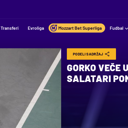
Transferi
Evroliga
Mozzart Bet Superliga
Fudbal
PODELI SADRŽAJ
GORKO VEČE U
SALATARI PO