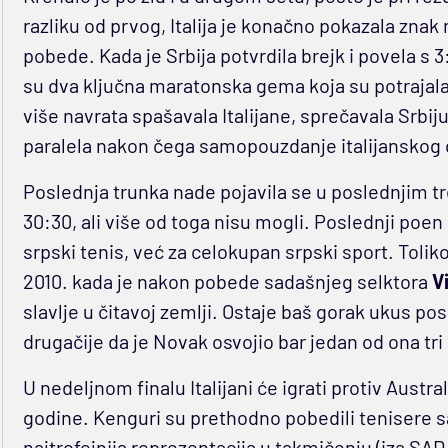
razliku od prvog, Italija je konačno pokazala znak
pobede. Kada je Srbija potvrdila brejk i povela s 
su dva ključna maratonska gema koja su potrajala 
više navrata spašavala Italijane, sprečavala Srbij
paralela nakon čega samopouzdanje italijanskog d
Poslednja trunka nade pojavila se u poslednjim 
30:30, ali više od toga nisu mogli. Poslednji poe
srpski tenis, već za celokupan srpski sport. Toliko
2010. kada je nakon pobede sadašnjeg selktora
V
slavlje u čitavoj zemlji. Ostaje baš gorak ukus posl
drugačije da je Novak osvojio bar jedan od ona tr
U nedeljnom finalu Italijani će igrati protiv Austra
godine. Kenguri su prethodno pobedili tenisere sa
najtrofejnija reprezentacija u takmičenju (iza SAD-