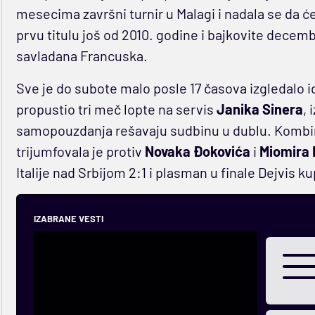
mesecima završni turnir u Malagi i nadala se da 
prvu titulu još od 2010. godine i bajkovite decem
savladana Francuska.
Sve je do subote malo posle 17 časova izgledalo idi
propustio tri meč lopte na servis
Janika Sinera
, 
samopouzdanja rešavaju sudbinu u dublu. Kombi
trijumfovala je protiv
Novaka Đokovića
i
Miomira
Italije nad Srbijom 2:1 i plasman u finale Dejvis ku
IZABRANE VESTI