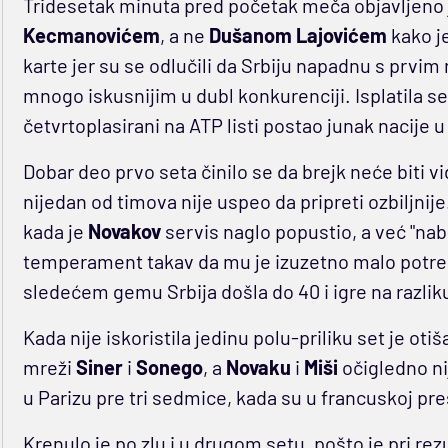
Tridesetak minuta pred početak meča objavljeno 
Kecmanovićem
, a ne
Dušanom Lajovićem
kako je
karte jer su se odlučili da Srbiju napadnu s prvi
mnogo iskusnijim u dubl konkurenciji. Isplatila se
četvrtoplasirani na ATP listi postao junak nacije u
Dobar deo prvo seta činilo se da brejk neće biti 
nijedan od timova nije uspeo da pripreti ozbiljni
kada je
Novakov
servis naglo popustio, a već "na
temperament takav da mu je izuzetno malo potreb
sledećem gemu Srbija došla do 40 i igre na razliku na
Kada nije iskoristila jedinu polu-priliku set je ot
mreži
Siner
i
Sonego
, a
Novaku
i
Miši
očigledno ni
u Parizu pre tri sedmice, kada su u francuskoj pre
Krenulo je po zlu i u drugom setu, pošto je pri re