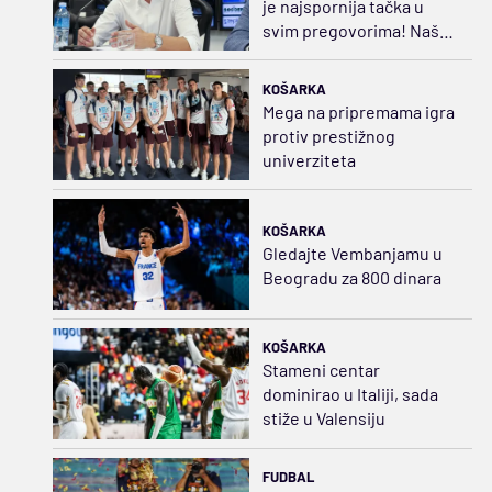
je najspornija tačka u
svim pregovorima! Naš
maksimum je 20.000 evra
KOŠARKA
Mega na pripremama igra
protiv prestižnog
univerziteta
KOŠARKA
Gledajte Vembanjamu u
Beogradu za 800 dinara
KOŠARKA
Stameni centar
dominirao u Italiji, sada
stiže u Valensiju
FUDBAL