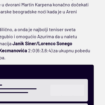
će u dvorani Martin Karpena konačno dočekati
barske beogradske noći kada je u Areni
lično, a onda je najbolji teniser sveta
izgubio i omogućio Azurima da u naletu
nacija
Janik Siner/Lorenco Sonego
 Kecmanovića
2:0 (6:3,6:4) za ukupnu pobedu
pa.