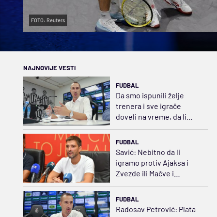
FOTO: Reuters
NAJNOVIJE VESTI
FUDBAL
Da smo ispunili želje
trenera i sve igrače
doveli na vreme, da li
bismo bili favoriti protiv
Hetafea?
FUDBAL
Savić: Nebitno da li
igramo protiv Ajaksa i
Zvezde ili Mačve i
Radnika, fokus je uvek
isti
FUDBAL
Radosav Petrović: Plata