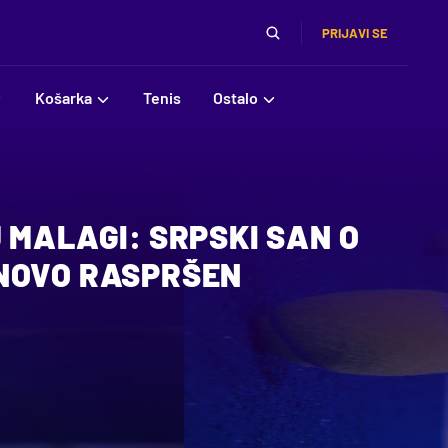
PRIJAVI SE
Košarka
Tenis
Ostalo
 MALAGI: SRPSKI SAN O
NOVO RASPRŠEN