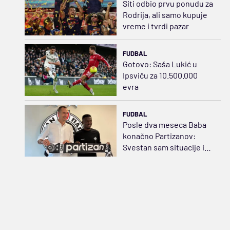
Siti odbio prvu ponudu za
Rodrija, ali samo kupuje
vreme i tvrdi pazar
FUDBAL
Gotovo: Saša Lukić u
Ipsviču za 10.500.000
evra
FUDBAL
Posle dva meseca Baba
konačno Partizanov:
Svestan sam situacije i
raspoložen da
pomognem