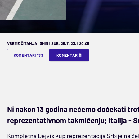
VREME ČITANJA: 3MIN | SUB. 25.11.23. | 20:05
KOMENTARI 133
KOMENTARIŠI
Ni nakon 13 godina nećemo dočekati trof
reprezentativnom takmičenju; Italija - Sr
Kompletna Dejvis kup reprezentacija Srbije na če