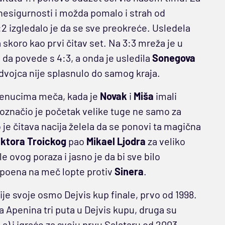
 nesigurnosti i možda pomalo i strah od
3:2 izgledalo je da se sve preokreće. Usledela
skoro kao prvi čitav set. Na 3:3 mreža je u
u da povede s 4:3, a onda je usledila
Sonegova
vojca nije splasnulo do samog kraja.
trenucima meča, kada je
Novak
i
Miša
imali
n označio je početak velike tuge ne samo za
 je čitava nacija želela da se ponovi ta magična
iktora Troickog
pao
Mikael Ljodra
za veliko
e ovog poraza i jasno je da bi sve bilo
i poena na meč lopte protiv
Sinera
.
lije svoje osmo Dejvis kup finale, prvo od 1998.
 Apenina tri puta u Dejvis kupu, druga su
a) i igraće za svoju prvu Salataru od 2003.