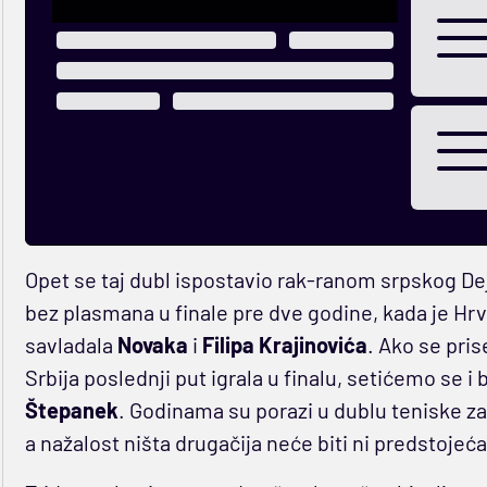
Opet se taj dubl ispostavio rak-ranom srpskog Dej
bez plasmana u finale pre dve godine, kada je Hr
savladala
Novaka
i
Filipa Krajinovića
. Ako se pri
Srbija poslednji put igrala u finalu, setićemo se 
Štepanek
. Godinama su porazi u dublu teniske zal
a nažalost ništa drugačija neće biti ni predstojeća