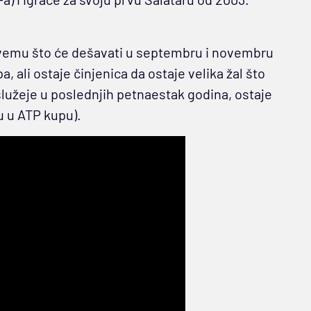
o svemu što će dešavati u septembru i novembru
 ali ostaje činjenica da ostaje velika žal što
služeje u poslednjih petnaestak godina, ostaje
 u ATP kupu).