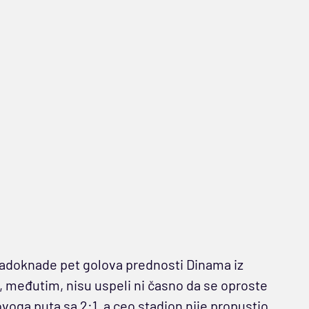
 nadoknade pet golova prednosti Dinama iz
 međutim, nisu uspeli ni časno da se oproste
voga puta sa 2:1, a ceo stadion nije propustio