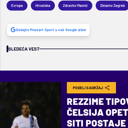
Evropa
Hrvatska
Zdravko Mamić
Dinamo Zagreb
Dodajte Mozzart Sport u vaš Google izbor
SLEDEĆA VEST
PODELI SADRŽAJ
REZZIME TIPO
ČELSIJA OPE
SITI POSTAJE