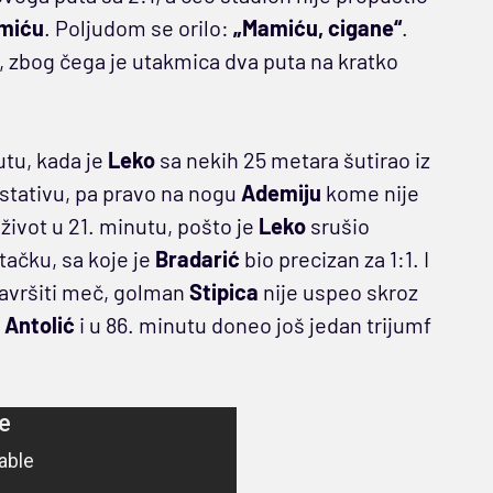
miću
. Poljudom se orilo:
„Mamiću, cigane“
.
", zbog čega je utakmica dva puta na kratko
utu, kada je
Leko
sa nekih 25 metara šutirao iz
 stativu, pa pravo na nogu
Ademiju
kome nije
 život u 21. minutu, pošto je
Leko
srušio
tačku, sa koje je
Bradarić
bio precizan za 1:1. I
završiti meč, golman
Stipica
nije uspeo skroz
o
Antolić
i u 86. minutu doneo još jedan trijumf