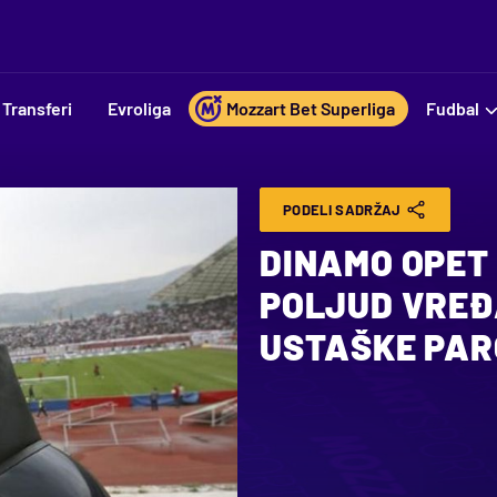
Transferi
Evroliga
Mozzart Bet Superliga
Fudbal
PODELI SADRŽAJ
DINAMO OPET 
POLJUD VREĐ
USTAŠKE PAR