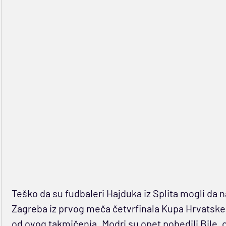
Teško da su fudbaleri Hajduka iz Splita mogli da
Zagreba iz prvog meča četvrfinala Kupa Hrvatske,
od ovog takmičenja. Modri su opet pobedili Bile, o