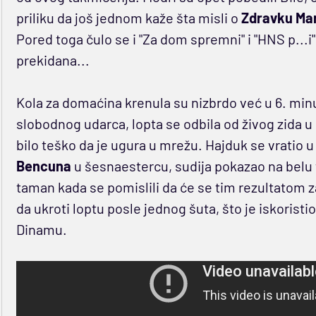
priliku da još jednom kaže šta misli o
Zdravku Ma
Pored toga čulo se i "Za dom spremni" i "HNS p...i
prekidana...
Kola za domaćina krenula su nizbrdo već u 6. min
slobodnog udarca, lopta se odbila od živog zida u
bilo teško da je ugura u mrežu. Hajduk se vratio u
Bencuna
u šesnaestercu, sudija pokazao na belu 
taman kada se pomislili da će se tim rezultatom 
da ukroti loptu posle jednog šuta, što je iskoristi
Dinamu.