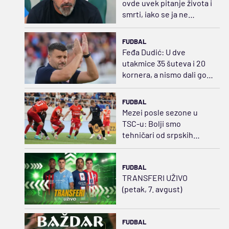
ovde uvek pitanje života i
smrti, iako se ja ne
slažem sa tim
FUDBAL
Feđa Dudić: U dve
utakmice 35 šuteva i 20
kornera, a nismo dali gol!
Očekujem da ga damo iz
prekida
FUDBAL
Mezei posle sezone u
TSC-u: Bolji smo
tehničari od srpskih
igrača
FUDBAL
TRANSFERI UŽIVO
(petak, 7. avgust)
FUDBAL