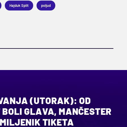
Hajduk Split
poljud
VANJA (UTORAK): OD
T BOLI GLAVA, MANČESTER
 MILJENIK TIKETA