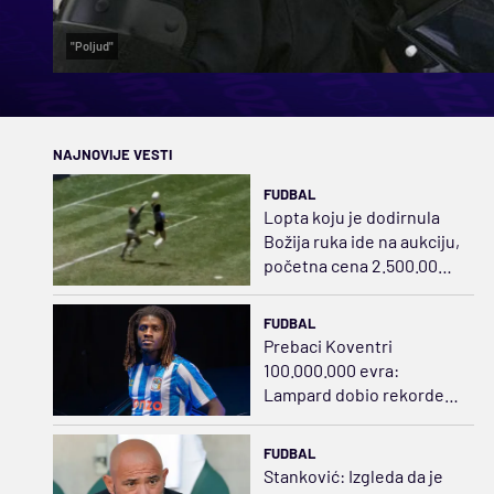
"Poljud"
NAJNOVIJE VESTI
FUDBAL
Lopta koju je dodirnula
Božija ruka ide na aukciju,
početna cena 2.500.000
dolara
FUDBAL
Prebaci Koventri
100.000.000 evra:
Lampard dobio rekordera
iz Danske
FUDBAL
Stanković: Izgleda da je