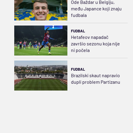
Ode Baždar u Belgiju,
među Japance koji znaju
fudbala
FUDBAL
Hetafeov napadač
završio sezonu koja nije
ni počela
FUDBAL
Brazilski skaut napravio
dupli problem Partizanu