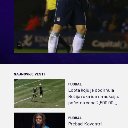
""
NAJNOVIJE VESTI
FUDBAL
Lopta koju je dodirnula
Božija ruka ide na aukciju,
početna cena 2.500.000
dolara
FUDBAL
Prebaci Koventri