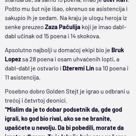
Pošto mu šut nije išao, okrenuo se asistencija i
sakupio ih je sedam. Na kraju je ulogu heroja iz
senke preuzeo
Zaza Pačulija
koji je imao dabl-
dabl učinak od 15 poena i 14 skokova.
Apsolutno najbolji u domaćoj ekipi bio je
Bruk
Lopez
sa 28 poena i osam uhvaćenih lopti, a
dabl-dabl je ostvario i
Džeremi Lin
sa 10 poena i
11 asistencija.
Posebno dobro Golden Stejt je igrao u odbrani u
trećoj i četvrtoj deonici.
“Mislim da je to dobar podsetnik da, gde god
igrali, ko god bio rival, ako se ne branite,
upašćete u nevolju. Da bi pobedili, morate da