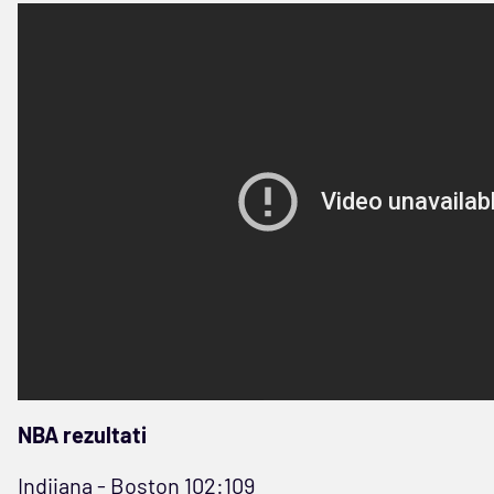
NBA rezultati
Indijana - Boston 102:109