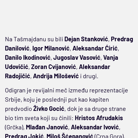
Na Tašmajdanu su bili
Dejan
Stanković
,
Predrag
Danilović
,
Igor
Milanović
,
Aleksandar
Ćirić
,
Danilo
Ikodinović
,
Jugoslav
Vasović
,
Vanja
Udovičić
,
Zoran
Cvijanović
,
Aleksandar
Radojičić
,
Andrija
Milošević
i drugi.
Odigran je revijalni meč između reprezentacije
Srbije, koju je poslednji put kao kapiten
predvodio
Živko Gocić
, dok je sa druge strane
bio tim sveta koji su činili:
Hristos
Afrudakis
(Grčka),
Mlađan
Janović
,
Aleksandar
Ivović
,
Predrag
Jokić
,
Miloš
Šćepanović
(Crna Gora),