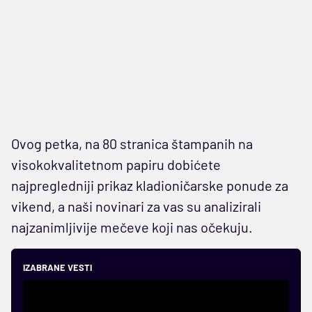
Ovog petka, na 80 stranica štampanih na
visokokvalitetnom papiru dobićete
najpregledniji prikaz kladioničarske ponude za
vikend, a naši novinari za vas su analizirali
najzanimljivije mečeve koji nas očekuju.
IZABRANE VESTI