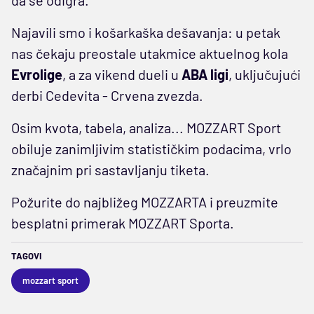
Najavili smo i košarkaška dešavanja: u petak
nas čekaju preostale utakmice aktuelnog kola
Evrolige
, a za vikend dueli u
ABA ligi
, uključujući
derbi Cedevita - Crvena zvezda.
Osim kvota, tabela, analiza... MOZZART Sport
obiluje zanimljivim statističkim podacima, vrlo
značajnim pri sastavljanju tiketa.
Požurite do najbližeg MOZZARTA i preuzmite
besplatni primerak MOZZART Sporta.
TAGOVI
mozzart sport