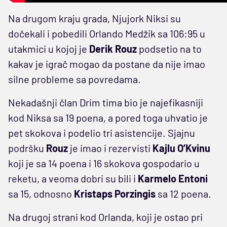
Na drugom kraju grada, Njujork Niksi su
dočekali i pobedili Orlando Medžik sa 106:95 u
utakmici u kojoj je
Derik Rouz
podsetio na to
kakav je igrač mogao da postane da nije imao
silne probleme sa povredama.
Nekadašnji član Drim tima bio je najefikasniji
kod Niksa sa 19 poena, a pored toga uhvatio je
pet skokova i podelio tri asistencije. Sjajnu
podršku
Rouz
je imao i rezervisti
Kajlu O’Kvinu
koji je sa 14 poena i 16 skokova gospodario u
reketu, a veoma dobri su bili i
Karmelo Entoni
sa 15, odnosno
Kristaps Porzingis
sa 12 poena.
Na drugoj strani kod Orlanda, koji je ostao pri