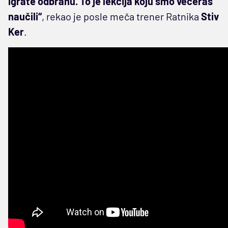
igrate odbranu. To je lekcija koju smo večeras
naučili“
, rekao je posle meča trener Ratnika
Stiv
Ker
.