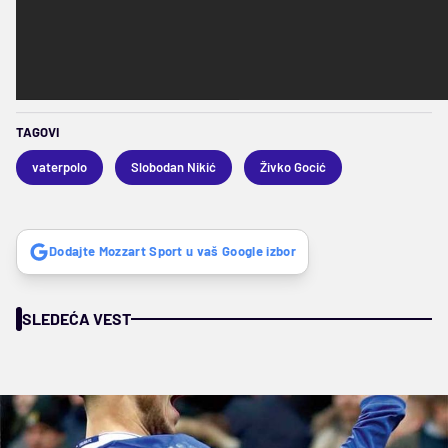
TAGOVI
vaterpolo
Slobodan Nikić
Živko Gocić
Dodajte Mozzart Sport u vaš Google izbor
SLEDEĆA VEST