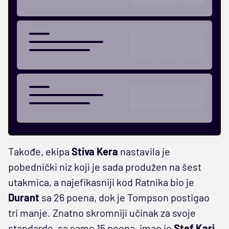
Takođe, ekipa
Stiva Kera
nastavila je
pobednički niz koji je sada produžen na šest
utakmica, a najefikasniji kod Ratnika bio je
Durant
sa 26 poena, dok je Tompson postigao
tri manje. Znatno skromniji učinak za svoje
standarde, sa samo 15 poena, imao je
Stef Kari
.