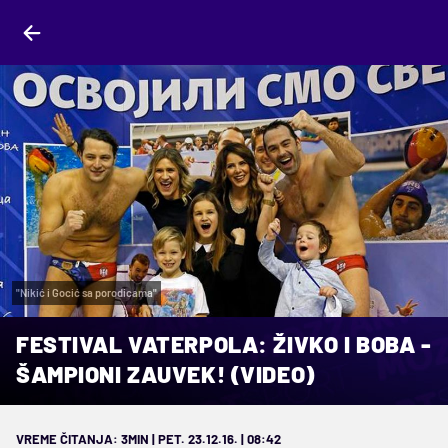
"Nikić i Gocić sa porodicama"
FESTIVAL VATERPOLA: ŽIVKO I BOBA -
ŠAMPIONI ZAUVEK! (VIDEO)
VREME ČITANJA: 3MIN | PET. 23.12.16. | 08:42