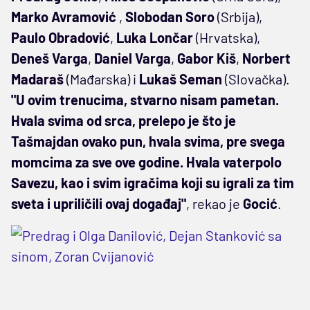
Marko
Avramović
,
Slobodan
Soro
(Srbija),
Paulo
Obradović
,
Luka
Lončar
(Hrvatska),
Deneš
Varga
,
Daniel
Varga
,
Gabor
Kiš
,
Norbert
Madaraš
(Mađarska) i
Lukaš
Seman
(Slovačka).
"U ovim trenucima, stvarno nisam pametan.
Hvala svima od srca, prelepo je što je
Tašmajdan ovako pun, hvala svima, pre svega
momcima za sve ove godine. Hvala
v
aterpolo
S
avezu, kao i svim igračima koji su igrali za tim
sveta i upriličili ovaj događaj"
, rekao je
Gocić
.