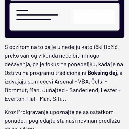
S obzirom na to da je u nedelju katolički Božić,
preko samog vikenda neće biti mnogo
dešavanja, pa je fokus na ponedeljku, kada je na
Ostrvu na programu tradicionalni
Boksing dej
, a
izdvajaju se mečevi Arsenal - VBA, Čelsi -
Bornmut, Man. Junajted - Sanderlend, Lester -
Everton, Hal - Man. Siti...
Kroz Proigravanje upoznajte se sa ostatkom
ponude, i pogledajte šta naši novinari predlažu
da se odigra.