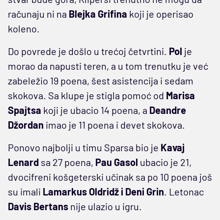
računaju ni na
Blejka Grifina
koji je operisao
koleno.
Do povrede je došlo u trećoj četvrtini.
Pol
je
morao da napusti teren, a u tom trenutku je već
zabeležio 19 poena, šest asistencija i sedam
skokova. Sa klupe je stigla pomoć od
Marisa
Spajtsa
koji je ubacio 14 poena, a
Deandre
Džordan
imao je 11 poena i devet skokova.
Ponovo najbolji u timu Sparsa bio je
Kavaj
Lenard
sa 27 poena,
Pau Gasol
ubacio je 21,
dvocifreni košgeterski učinak sa po 10 poena još
su imali
Lamarkus Oldridž i Deni Grin
. Letonac
Davis Bertans
nije ulazio u igru.