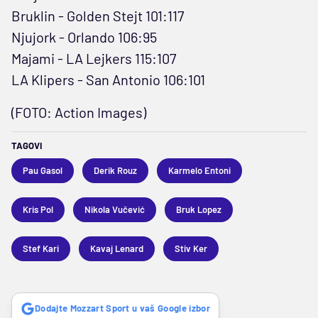
Bruklin - Golden Stejt 101:117
Njujork - Orlando 106:95
Majami - LA Lejkers 115:107
LA Klipers - San Antonio 106:101
(FOTO: Action Images)
TAGOVI
Pau Gasol
Derik Rouz
Karmelo Entoni
Kris Pol
Nikola Vučević
Bruk Lopez
Stef Kari
Kavaj Lenard
Stiv Ker
Dodajte Mozzart Sport u vaš Google izbor