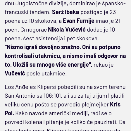
dnu Jugoistočne divizije, dominirao je špansko-
francuski tandem.
Serž Ibaka
postigao je 23
poena uz 10 skokova, a
Evan Furnije
imao je 21
poen. Crnogorac
Nikola Vučević
dodao je 10
poena, šest asistencija i pet skokova.
“Nismo igrali dovoljno snažno. Oni su potpuno
kontrolisali utakmicu, a nismo imali odgovor na
to. Uložili su mnogo više energije“,
rekao je
Vučević
posle utakmice.
Los Anđeles Klipersi pobedili su na svom terenu
San Antonio sa 106:101, ali su za taj trijumf platili
veliku cenu pošto se povredio plejmejker
Kris
Pol.
Kako navode američki mediji, radi se o
povredi kolena i pitanje je koliko će pauzirati. Da
stvar bude gora, Klipersi trenutno ne mogu da