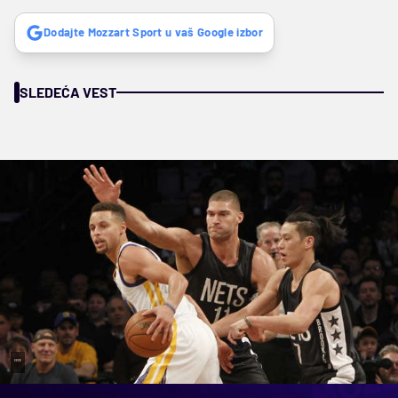
Dodajte Mozzart Sport u vaš Google izbor
SLEDEĆA VEST
""