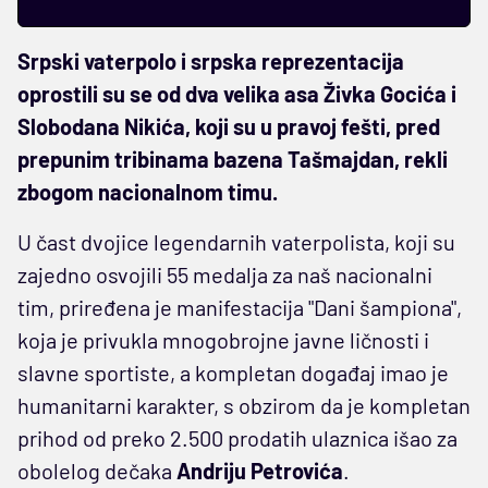
Srpski vaterpolo i srpska reprezentacija
oprostili su se od dva velika asa Živka Gocića i
Slobodana Nikića, koji su u pravoj fešti, pred
prepunim tribinama bazena Tašmajdan, rekli
zbogom nacionalnom timu.
U čast dvojice legendarnih vaterpolista, koji su
zajedno osvojili 55 medalja za naš nacionalni
tim, priređena je manifestacija "Dani šampiona",
koja je privukla mnogobrojne javne ličnosti i
slavne sportiste, a kompletan događaj imao je
humanitarni karakter, s obzirom da je kompletan
prihod od preko 2.500 prodatih ulaznica išao za
obolelog dečaka
Andriju Petrovića
.