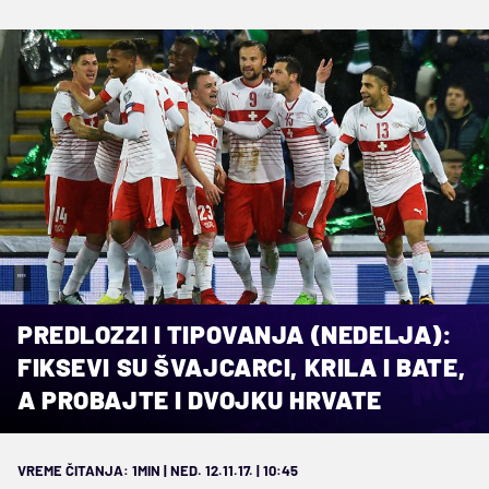
""
PREDLOZZI I TIPOVANJA (NEDELJA):
FIKSEVI SU ŠVAJCARCI, KRILA I BATE,
A PROBAJTE I DVOJKU HRVATE
VREME ČITANJA: 1MIN | NED. 12.11.17. | 10:45