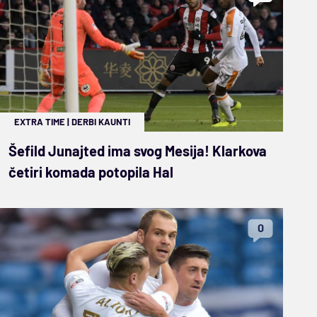
EXTRA TIME
|
DERBI KAUNTI
Šefild Junajted ima svog Mesija! Klarkova
četiri komada potopila Hal
0