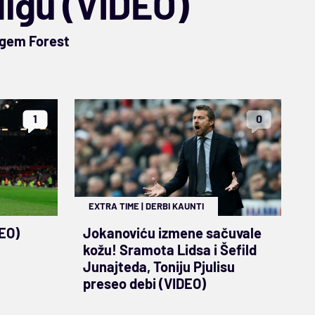
ligu (VIDEO)
ngem Forest
1
0
EXTRA TIME
|
DERBI KAUNTI
DEO)
Jokanoviću izmene sačuvale
kožu! Sramota Lidsa i Šefild
Junajteda, Toniju Pjulisu
preseo debi (VIDEO)