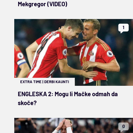
Mekgregor (VIDEO)
1
EXTRA TIME
|
DERBI KAUNTI
ENGLESKA 2: Mogu li Mačke odmah da
skoče?
0