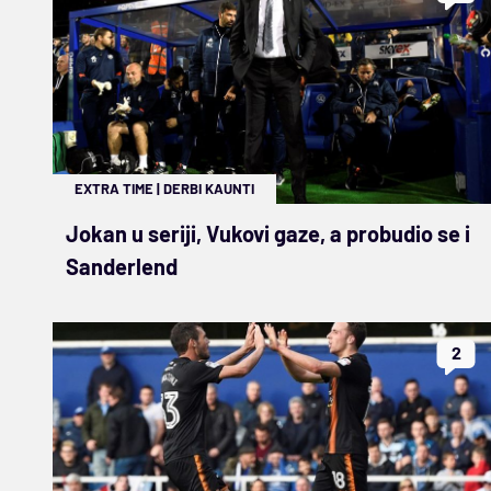
EXTRA TIME
|
DERBI KAUNTI
Jokan u seriji, Vukovi gaze, a probudio se i
Sanderlend
2