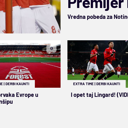
Premijer 
Vredna pobeda za Noti
0
ME
|
DERBI KAUNTI
EXTRA TIME
|
DERBI KAUNTI
prvaka Evrope u
I opet taj Lingard! (VI
nšipu