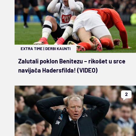
EXTRA TIME
|
DERBI KAUNTI
Zalutali poklon Benitezu – rikošet u srce
navijača Hadersfilda! (VIDEO)
2