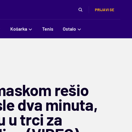
PRIJAVI SE
Košarka
Tenis
Ostalo
maskom rešio
sle dva minuta,
 u trci za