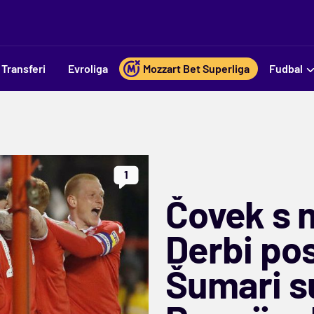
Transferi
Evroliga
Mozzart Bet Superliga
Fudbal
1
Čovek s 
Derbi po
Šumari su