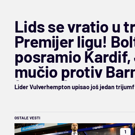
Lids se vratio u t
Premijer ligu! Bo
posramio Kardif,
mučio protiv Barn
(VIDEO)
Lider Vulverhempton upisao još jedan trijumf
OSTALE VESTI
1