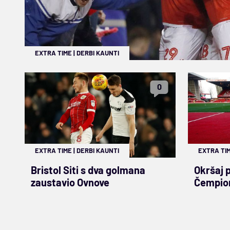
EXTRA TIME
|
DERBI KAUNTI
0
EXTRA TIME
|
DERBI KAUNTI
EXTRA TI
Bristol Siti s dva golmana
Okršaj 
zaustavio Ovnove
Čempio