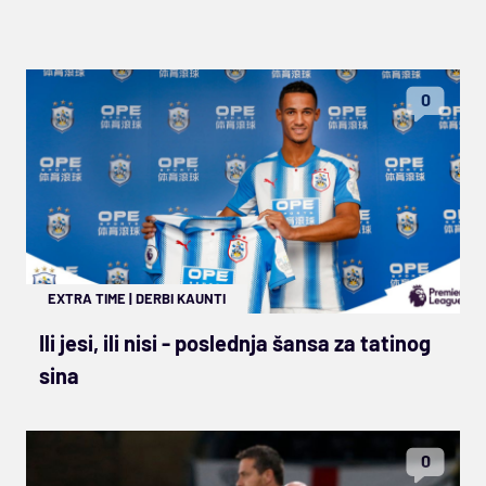
0
EXTRA TIME
|
DERBI KAUNTI
Ili jesi, ili nisi - poslednja šansa za tatinog
sina
0