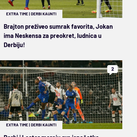
EXTRA TIME
|
DERBI KAUNTI
Brajton preživeo sumrak favorita, Jokan
ima Neskensa za preokret, ludnica u
Derbiju!
2
EXTRA TIME
|
DERBI KAUNTI