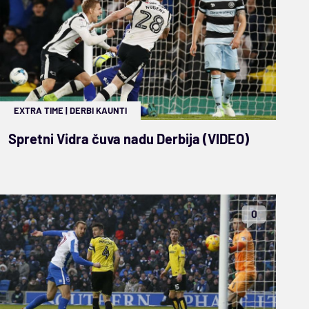
EXTRA TIME
|
DERBI KAUNTI
Spretni Vidra čuva nadu Derbija (VIDEO)
0