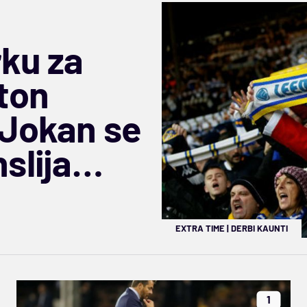
rku za
lton
 Jokan se
slija
EXTRA TIME
|
DERBI KAUNTI
1