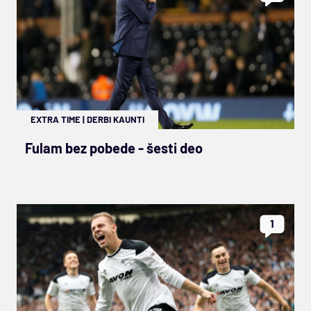
EXTRA TIME
|
DERBI KAUNTI
Fulam bez pobede - šesti deo
1