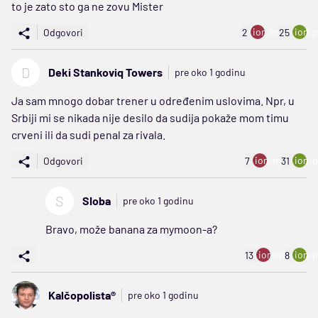
to je zato sto ga ne zovu Mister
ion:minus
ion:p
Odgovori
2
25
D
Deki Stankoviq Towers
pre oko 1 godinu
Ja sam mnogo dobar trener u određenim uslovima. Npr, u
Srbiji mi se nikada nije desilo da sudija pokaže mom timu
crveni ili da sudi penal za rivala.
ion:minus
ion:p
Odgovori
7
31
S
SIoba
pre oko 1 godinu
Bravo, može banana za mymoon-a?
ion:minus
ion:p
13
8
Kalčopolista®
pre oko 1 godinu