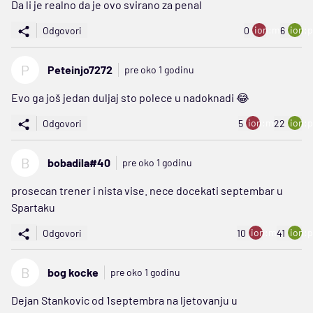
Da li je realno da je ovo svirano za penal
ion:minus
ion:p
Odgovori
0
6
P
Peteinjo7272
pre oko 1 godinu
Evo ga još jedan duljaj sto polece u nadoknadi 😂
ion:minus
ion:p
Odgovori
5
22
B
bobadila#40
pre oko 1 godinu
prosecan trener i nista vise. nece docekati septembar u
Spartaku
ion:minus
ion:p
Odgovori
10
41
B
bog kocke
pre oko 1 godinu
Dejan Stankovic od 1septembra na ljetovanju u