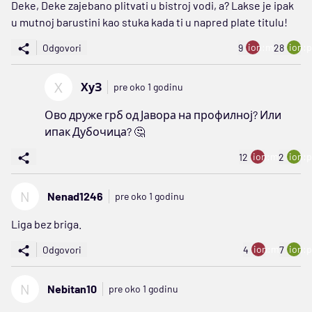
Deke, Deke zajebano plitvati u bistroj vodi, a? Lakse je ipak
u mutnoj barustini kao stuka kada ti u napred plate titulu!
ion:minus
ion:p
Odgovori
9
28
Х
ХуЗ
pre oko 1 godinu
Ово друже грб од Јавора на профилној? Или
ипак Дубочица? 🤔
ion:minus
ion:p
12
2
N
Nenad1246
pre oko 1 godinu
Liga bez briga.
ion:minus
ion:p
Odgovori
4
7
N
Nebitan10
pre oko 1 godinu