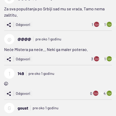
Za sva popuštanja po Srbiji sad mu se vraća. Tamo nema
zaštitu.
ion:minus
ion:p
Odgovori
1
1
@
@@@@
pre oko 1 godinu
Neće Mistera pa neće... Neki ga maler poterao.
ion:minus
ion:p
Odgovori
3
1
1
149
pre oko 1 godinu
🤭
ion:minus
ion:p
Odgovori
0
4
G
goust
pre oko 1 godinu