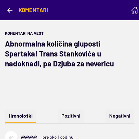
KOMENTARI
KOMENTARI NA VEST
Abnormalna količina gluposti
Spartaka! Trans Stankovića u
nadoknadi, pa Dzjuba za nevericu
Hronološki
Pozitivni
Negativni
@
@@@@
pre oko 1 godinu