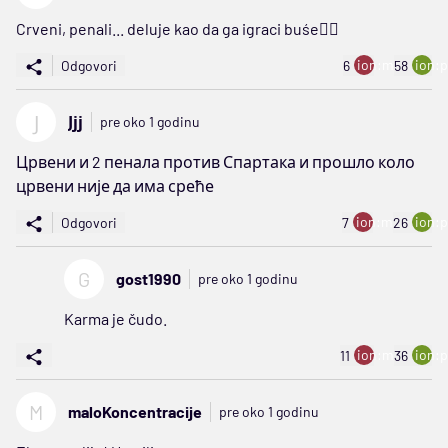
Crveni, penali... deluje kao da ga igraci buśe🤷‍♂️
ion:minus
ion:p
Odgovori
6
58
Ј
Јјј
pre oko 1 godinu
Црвени и 2 пенала против Спартака и прошло коло
црвени није да има среће
ion:minus
ion:p
Odgovori
7
26
G
gost1990
pre oko 1 godinu
Karma je čudo.
ion:minus
ion:p
11
36
M
maloKoncentracije
pre oko 1 godinu