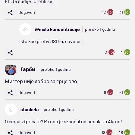
Eh, te sudije! Urotili se...
ion:minus
ion:p
Odgovori
12
31
@
@malo koncentracije
pre oko 1 godinu
Isto kao protiv JSD-a, covece…
ion:minus
ion:p
3
4
Гарби
pre oko 1 godinu
Мистер није добро за срце ово.
ion:minus
ion:p
Odgovori
9
61
S
stankela
pre oko 1 godinu
O čemu vi pričate? Pa ono je skandal od penala za Akron!
ion:minus
ion:p
Odgovori
18
48