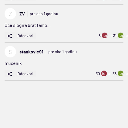
Z
ZV
pre oko 1 godinu
Oce slogira brat tamo...
ion:minus
ion:p
Odgovori
8
31
S
stankovic91
pre oko 1 godinu
mucenik
ion:minus
ion:p
Odgovori
30
38