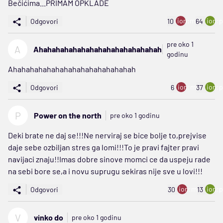
Bečićima...PRIMAM OPKLADE
ion:minus
ion:p
Odgovori
10
64
pre oko 1
A
Ahahahahahahahahahahahahahahah
godinu
Ahahahahahahahahahahahahahahah
ion:minus
ion:p
Odgovori
6
37
P
Power on the north
pre oko 1 godinu
Deki brate ne daj se!!!Ne nerviraj se bice bolje to,prejvise
daje sebe ozbiljan stres ga lomi!!!To je pravi fajter pravi
navijaci znaju!!Imas dobre sinove momci ce da uspeju rade
na sebi bore se,a i novu suprugu sekiras nije sve u lovi!!!
ion:minus
ion:p
Odgovori
30
13
V
vinko do
pre oko 1 godinu