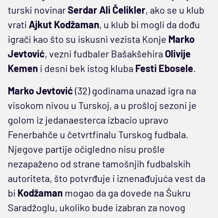
turski novinar
Serdar Ali Čelikler
,
ako se u klub
vrati
Ajkut Kodžaman
, u klub bi mogli da dođu
igrači kao što su iskusni vezista Konje
Marko
Jevtović
, vezni fudbaler Bašakšehira
Olivije
Kemen
i desni bek istog kluba
Festi Ebosele
.
Marko Jevtović
(32)
godinama unazad igra na
visokom nivou u Turskoj, a u prošloj sezoni je
golom iz jedanaesterca izbacio upravo
Fenerbahče u četvrtfinalu Turskog fudbala.
Njegove partije očigledno nisu prošle
nezapaženo od strane tamošnjih fudbalskih
autoriteta, što potvrđuje i iznenađujuća vest da
bi
Kodžaman
mogao da ga dovede na Šukru
Saradžoglu, ukoliko bude izabran za novog