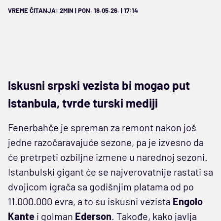
VREME ČITANJA: 2MIN | PON. 18.05.26. | 17:14
Iskusni srpski vezista bi mogao put
Istanbula, tvrde turski mediji
Fenerbahče je spreman za remont nakon još
jedne razočaravajuće sezone, pa je izvesno da
će pretrpeti ozbiljne izmene u narednoj sezoni.
Istanbulski gigant će se najverovatnije rastati sa
dvojicom igrača sa godišnjim platama od po
11.000.000 evra, a to su iskusni vezista
Engolo
Kante
i golman
Ederson
. Takođe, kako javlja