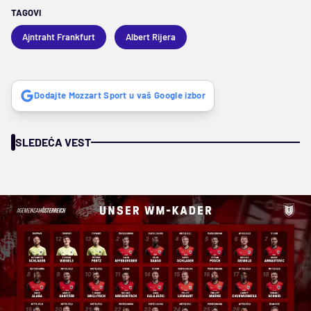
TAGOVI
Ajntraht Frankfurt
Albert Rijera
Dodajte Mozzart Sport u vaš Google izbor
SLEDEĆA VEST