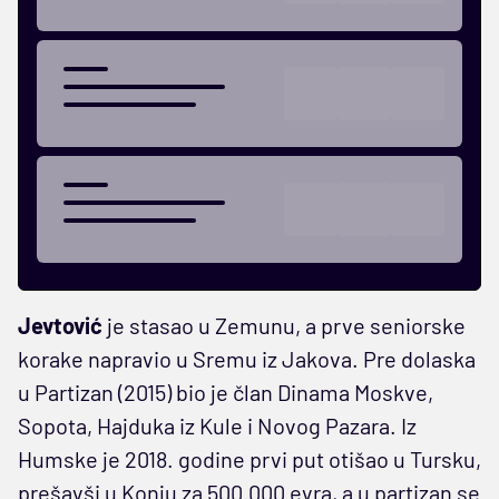
Jevtović
je stasao u Zemunu, a prve seniorske
korake napravio u Sremu iz Jakova. Pre dolaska
u Partizan (2015) bio je član Dinama Moskve,
Sopota, Hajduka iz Kule i Novog Pazara. Iz
Humske je 2018. godine prvi put otišao u Tursku,
prešavši u Konju za 500.000 evra, a u partizan se