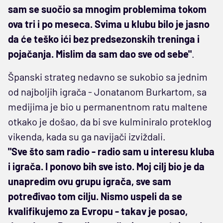
sam se suočio sa mnogim problemima tokom
ova tri i po meseca. Svima u klubu bilo je jasno
da će teško ići bez predsezonskih treninga i
pojačanja. Mislim da sam dao sve od sebe"
.
Španski strateg nedavno se sukobio sa jednim
od najboljih igrača - Jonatanom Burkartom, sa
medijima je bio u permanentnom ratu maltene
otkako je došao, da bi sve kulminiralo proteklog
vikenda, kada su ga navijači izviždali.
"Sve što sam radio - radio sam u interesu kluba
i igrača. I ponovo bih sve isto. Moj cilj bio je da
unapredim ovu grupu igrača, sve sam
potređivao tom cilju. Nismo uspeli da se
kvalifikujemo za Evropu - takav je posao,