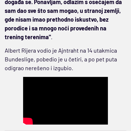
događa se. Ponavljam, odlazim s osećajem da
sam dao sve što sam mogao, u stranoj zemlji,
gde nisam imao prethodno iskustvo, bez
porodice i sa mnogo noći provedenih na
trening terenima"
.
Albert Rijera vodio je Ajntraht na 14 utakmica
Bundeslige, pobedio je u četiri, a po pet puta
odigrao nerešeno i izgubio.