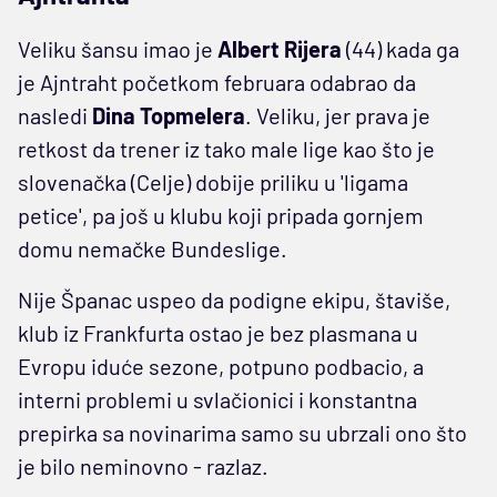
Veliku šansu imao je
Albert Rijera
(44) kada ga
je Ajntraht početkom februara odabrao da
nasledi
Dina Topmelera
. Veliku, jer prava je
retkost da trener iz tako male lige kao što je
slovenačka (Celje) dobije priliku u 'ligama
petice', pa još u klubu koji pripada gornjem
domu nemačke Bundeslige.
Nije Španac uspeo da podigne ekipu, štaviše,
klub iz Frankfurta ostao je bez plasmana u
Evropu iduće sezone, potpuno podbacio, a
interni problemi u svlačionici i konstantna
prepirka sa novinarima samo su ubrzali ono što
je bilo neminovno - razlaz.