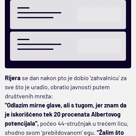
Rijera
se dan nakon pto je dobio 'zahvalnicu' za
sve što je uradio, obratio javnosti putem
društvenih mreža:
"Odlazim mirne glave, ali s tugom, jer znam da
je iskorišćeno tek 20 procenata Albertovog
potencijala",
počeo 44-stručnjak u trećem licu,
shodno svom 'prebildovanom' egu.
"Žalim što