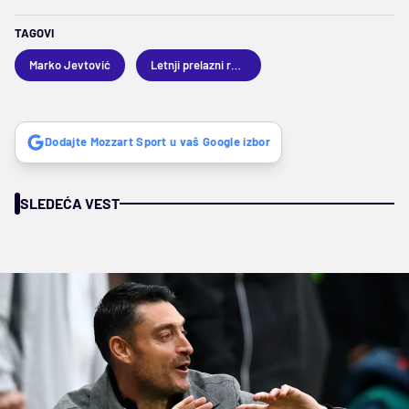
TAGOVI
Marko Jevtović
Letnji prelazni rok 2026
Dodajte Mozzart Sport u vaš Google izbor
SLEDEĆA VEST