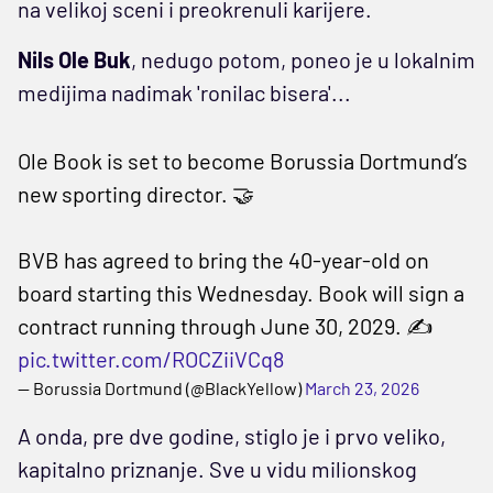
na velikoj sceni i preokrenuli karijere.
Nils Ole Buk
, nedugo potom, poneo je u lokalnim
medijima nadimak 'ronilac bisera'...
Ole Book is set to become Borussia Dortmund’s
new sporting director. 🤝
BVB has agreed to bring the 40-year-old on
board starting this Wednesday. Book will sign a
contract running through June 30, 2029. ✍️
pic.twitter.com/ROCZiiVCq8
— Borussia Dortmund (@BlackYellow)
March 23, 2026
A onda, pre dve godine, stiglo je i prvo veliko,
kapitalno priznanje. Sve u vidu milionskog