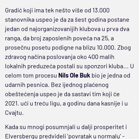
Gradić koji ima tek nešto više od 13.000
stanovnika uspeo je da za šest godina postane
jedan od najorganizovanijih klubova u prva dva
ranga, da broj zaposlenih poveća na 25, a
prosečnu posetu podigne na blizu 10.000. Zbog
zdravog načina poslovanja oko 400 malih
lokalnih preduzeća postali su sponzori kluba... U
celom tom procesu
Nils Ole Buk
bio je jedna od
udarnih pesnica. Bez ijednog plaćenog
obeštećenja uspeo je da sastavi tim koji će
2021. ući u treću ligu, a godinu dana kasnije i u
Cvajtu.
Kada su mnogi posumnjali u dalji prosperitet i
Elversbergu predvideli 'povratak u normalu' -