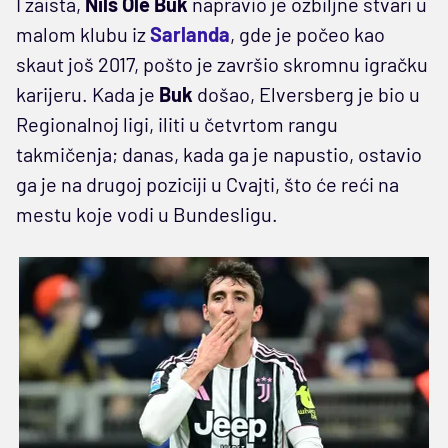
I zaista,
Nils Ole Buk
napravio je ozbiljne stvari u
malom klubu iz
Sarlanda
, gde je počeo kao
skaut još 2017, pošto je završio skromnu igračku
karijeru. Kada je
Buk
došao, Elversberg je bio u
Regionalnoj ligi, iliti u četvrtom rangu
takmičenja; danas, kada ga je napustio, ostavio
ga je na drugoj poziciji u Cvajti, što će reći na
mestu koje vodi u Bundesligu.