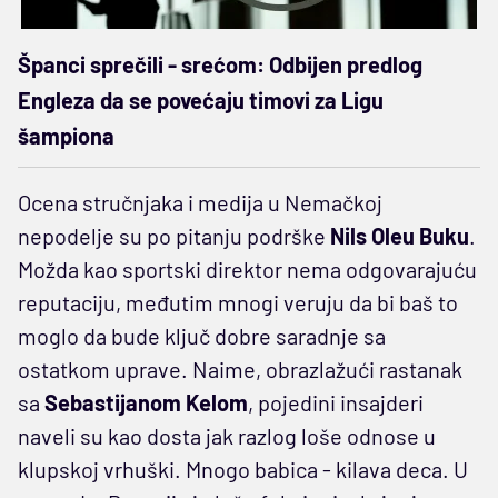
Španci sprečili - srećom: Odbijen predlog
Engleza da se povećaju timovi za Ligu
šampiona
Ocena stručnjaka i medija u Nemačkoj
nepodelje su po pitanju podrške
Nils Oleu Buku
.
Možda kao sportski direktor nema odgovarajuću
reputaciju, međutim mnogi veruju da bi baš to
moglo da bude ključ dobre saradnje sa
ostatkom uprave. Naime, obrazlažući rastanak
sa
Sebastijanom Kelom
, pojedini insajderi
naveli su kao dosta jak razlog loše odnose u
klupskoj vrhuški. Mnogo babica - kilava deca. U