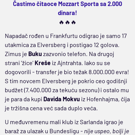
Častimo čitaoce Mozzart Sporta sa 2.000
dinara!
🔥🔥🔥
Napadač rođen u Frankfurtu odigrao je samo 17
utakmica za Elversberg i postigao 12 golova.
Zimus je
Buku
zazvonio telefon. Na drugoj
strani 'žice'
Kreše
iz Ajntrahta. lako su se
dogovorili - transfer je bio težak 8.000.000 evra!
S tim novcem Elversberg je pokrio ceo godišnji
budžet (7.400.000 za tekuću sezonu) i ostalo mu
je para da kupi
Davida Mokvu
iz Hofenhajma, čija
je tržišna cena već sada duplo veća.
U međuvremenu mali klub iz Sarlanda igrao je
baraž za ulazak u Bundesligu -
nije uspeo, bolji je