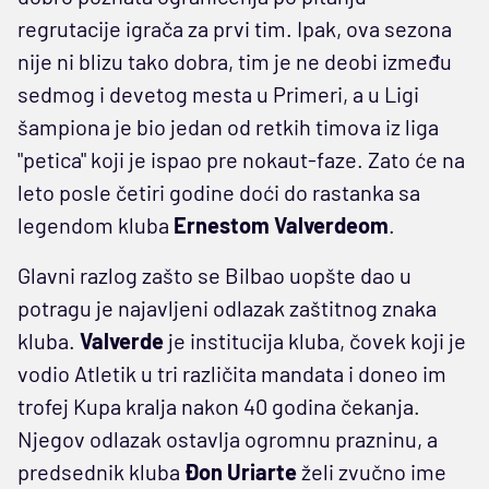
regrutacije igrača za prvi tim. Ipak, ova sezona
nije ni blizu tako dobra, tim je ne deobi između
sedmog i devetog mesta u Primeri, a u Ligi
šampiona je bio jedan od retkih timova iz liga
"petica" koji je ispao pre nokaut-faze. Zato će na
leto posle četiri godine doći do rastanka sa
legendom kluba
Ernestom Valverdeom
.
Glavni razlog zašto se Bilbao uopšte dao u
potragu je najavljeni odlazak zaštitnog znaka
kluba.
Valverde
je institucija kluba, čovek koji je
vodio Atletik u tri različita mandata i doneo im
trofej Kupa kralja nakon 40 godina čekanja.
Njegov odlazak ostavlja ogromnu prazninu, a
predsednik kluba
Đon Uriarte
želi zvučno ime