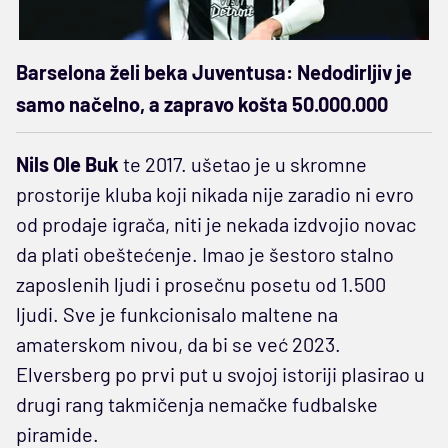
Barselona želi beka Juventusa: Nedodirljiv je
samo načelno, a zapravo košta 50.000.000
Nils Ole Buk
te 2017. ušetao je u skromne
prostorije kluba koji nikada nije zaradio ni evro
od prodaje igrača, niti je nekada izdvojio novac
da plati obeštećenje. Imao je šestoro stalno
zaposlenih ljudi i prosečnu posetu od 1.500
ljudi. Sve je funkcionisalo maltene na
amaterskom nivou, da bi se već 2023.
Elversberg po prvi put u svojoj istoriji plasirao u
drugi rang takmičenja nemačke fudbalske
piramide.