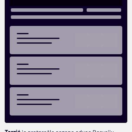
Terzić
je pretprošle sezone odveo Borusiju