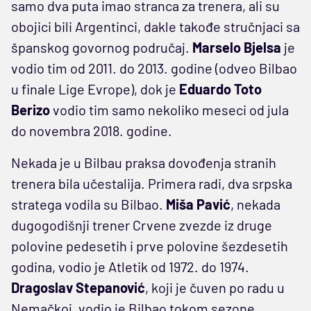
samo dva puta imao stranca za trenera, ali su
obojici bili Argentinci, dakle takođe stručnjaci sa
španskog govornog područaj.
Marselo Bjelsa
je
vodio tim od 2011. do 2013. godine (odveo Bilbao
u finale Lige Evrope), dok je
Eduardo Toto
Berizo
vodio tim samo nekoliko meseci od jula
do novembra 2018. godine.
Nekada je u Bilbau praksa dovođenja stranih
trenera bila učestalija. Primera radi, dva srpska
stratega vodila su Bilbao.
Miša Pavić
, nekada
dugogodišnji trener Crvene zvezde iz druge
polovine pedesetih i prve polovine šezdesetih
godina, vodio je Atletik od 1972. do 1974.
Dragoslav Stepanović
, koji je čuven po radu u
Nemačkoj, vodio je Bilbao tokom sezone