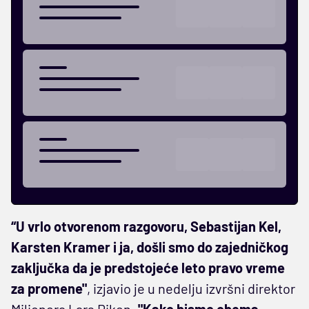
“U vrlo otvorenom razgovoru, Sebastijan Kel,
Karsten Kramer i ja, došli smo do zajedničkog
zaključka da je predstojeće leto pravo vreme
za promene"
, izjavio je u nedelju izvršni direktor
Milionera Lars Riken.
"Kako bismo obema