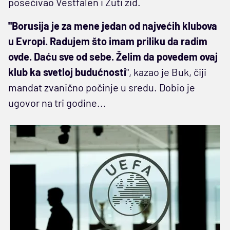
posećivao Vestfalen i Žuti zid.
"Borusija je za mene jedan od najvećih klubova
u Evropi. Radujem što imam priliku da radim
ovde. Daću sve od sebe. Želim da povedem ovaj
klub ka svetloj budućnosti
", kazao je Buk, čiji
mandat zvanično počinje u sredu. Dobio je
ugovor na tri godine...