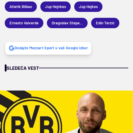
Atletik Bilbao
Jup Hejnkes
Jup Hejkes
Ernesto Valverde
Dragoslav Stepanović
Edin Terzić
Dodajte Mozzart Sport u vaš Google izbor
SLEDEĆA VEST