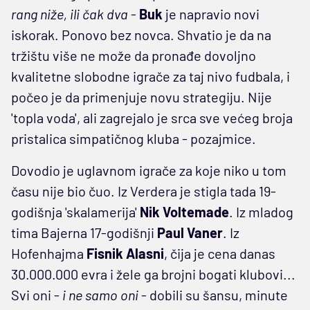
rang niže, ili čak dva
-
Buk
je napravio novi
iskorak. Ponovo bez novca. Shvatio je da na
tržištu više ne može da pronađe dovoljno
kvalitetne slobodne igrače za taj nivo fudbala, i
počeo je da primenjuje novu strategiju. Nije
'topla voda', ali zagrejalo je srca sve većeg broja
pristalica simpatičnog kluba - pozajmice.
Dovodio je uglavnom igrače za koje niko u tom
času nije bio čuo. Iz Verdera je stigla tada 19-
godišnja 'skalamerija'
Nik Voltemade
. Iz mladog
tima Bajerna 17-godišnji
Paul Vaner
. Iz
Hofenhajma
Fisnik Alasni
, čija je cena danas
30.000.000 evra i žele ga brojni bogati klubovi...
Svi oni -
i ne samo oni
- dobili su šansu, minute