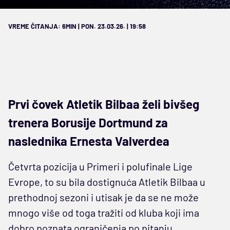
VREME ČITANJA: 6MIN | PON. 23.03.26. | 19:58
Prvi čovek Atletik Bilbaa želi bivšeg
trenera Borusije Dortmund za
naslednika Ernesta Valverdea
Četvrta pozicija u Primeri i polufinale Lige
Evrope, to su bila dostignuća Atletik Bilbaa u
prethodnoj sezoni i utisak je da se ne može
mnogo više od toga tražiti od kluba koji ima
dobro poznata ograničenja po pitanju