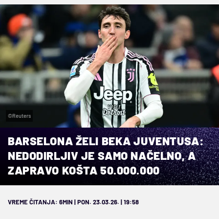
©Reuters
BARSELONA ŽELI BEKA JUVENTUSA:
NEDODIRLJIV JE SAMO NAČELNO, A
ZAPRAVO KOŠTA 50.000.000
VREME ČITANJA: 6MIN | PON. 23.03.26. | 19:58