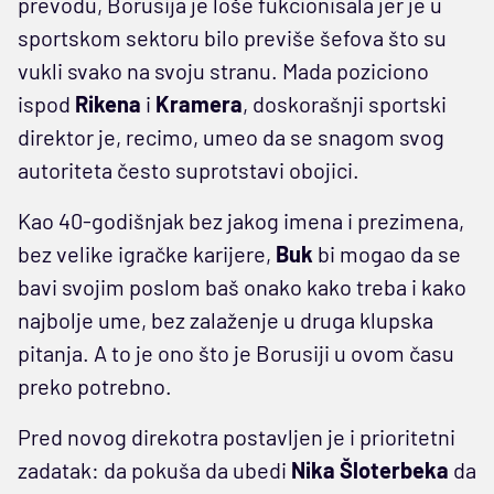
prevodu, Borusija je loše fukcionisala jer je u
sportskom sektoru bilo previše šefova što su
vukli svako na svoju stranu. Mada poziciono
ispod
Rikena
i
Kramera
, doskorašnji sportski
direktor je, recimo, umeo da se snagom svog
autoriteta često suprotstavi obojici.
Kao 40-godišnjak bez jakog imena i prezimena,
bez velike igračke karijere,
Buk
bi mogao da se
bavi svojim poslom baš onako kako treba i kako
najbolje ume, bez zalaženje u druga klupska
pitanja. A to je ono što je Borusiji u ovom času
preko potrebno.
Pred novog direkotra postavljen je i prioritetni
zadatak: da pokuša da ubedi
Nika Šloterbeka
da