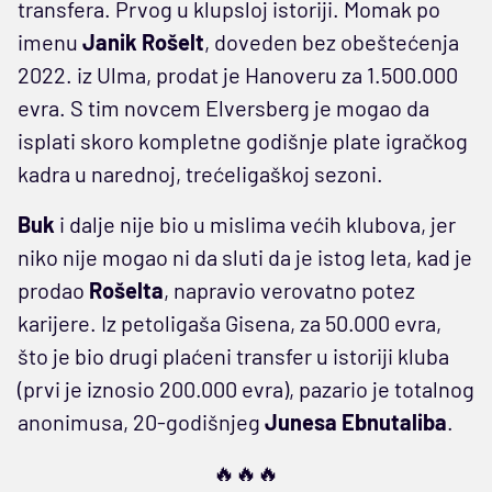
transfera. Prvog u klupsloj istoriji. Momak po
imenu
Janik Rošelt
, doveden bez obeštećenja
2022. iz Ulma, prodat je Hanoveru za 1.500.000
evra. S tim novcem Elversberg je mogao da
isplati skoro kompletne godišnje plate igračkog
kadra u narednoj, trećeligaškoj sezoni.
Buk
i dalje nije bio u mislima većih klubova, jer
niko nije mogao ni da sluti da je istog leta, kad je
prodao
Rošelta
, napravio verovatno potez
karijere. Iz petoligaša Gisena, za 50.000 evra,
što je bio drugi plaćeni transfer u istoriji kluba
(prvi je iznosio 200.000 evra), pazario je totalnog
anonimusa, 20-godišnjeg
Junesa Ebnutaliba
.
🔥🔥🔥