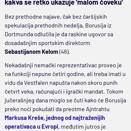
kakva se retko ukazuje 'malom čoveku'
Bez prethodne najave, čak bez čaršijskih
spekulacija prethodnih nedelja, Borusija iz
Dortmunda odlučila je da raskine ugovor sa
dosadašnjim sportskim direktorm
Sebastijanom Kelom
(46).
Nekadašnji nemački reprezentativac proveo je
na funkciji nepune četiri godine, ali treba imati u
vidu da Vestfalen napušta nakon skoro punih
četvrt veka, računajući i igrački mandat. Tokom
jučerašnjeg dana moglo se čuti kako će Borusija
preko noći pokušati da preotme Ajntrahtu
Markusa Kreše, jednog od najtraženijih
operativaca u Evropi
, međutim jutros je