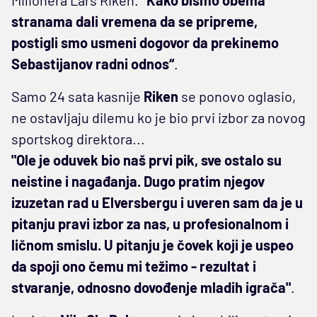
stranama dali vremena da se pripreme,
postigli smo usmeni dogovor da prekinemo
Sebastijanov radni odnos“
.
Samo 24 sata kasnije
Riken
se ponovo oglasio,
ne ostavljaju dilemu ko je bio prvi izbor za novog
sportskog direktora...
"Ole je oduvek bio naš prvi pik, sve ostalo su
neistine i nagađanja. Dugo pratim njegov
izuzetan rad u Elversbergu i uveren sam da je u
pitanju pravi izbor za nas, u profesionalnom i
ličnom smislu. U pitanju je čovek koji je uspeo
da spoji ono čemu mi težimo - rezultat i
stvaranje, odnosno dovođenje mladih igrača"
.