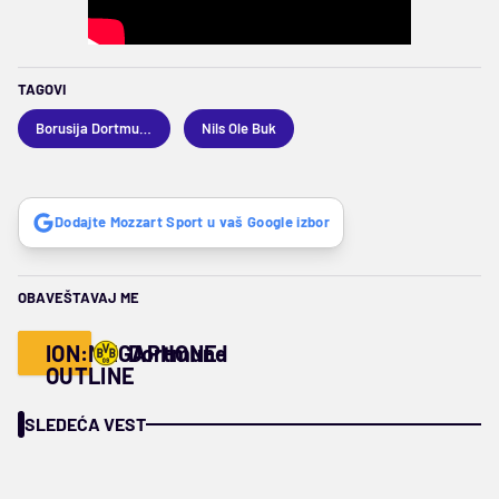
TAGOVI
Borusija Dortmund
Nils Ole Buk
Dodajte Mozzart Sport u vaš Google izbor
OBAVEŠTAVAJ ME
ION:MEGAPHONE-
Dortmund
OUTLINE
SLEDEĆA VEST