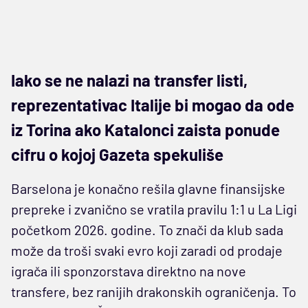
Iako se ne nalazi na transfer listi,
reprezentativac Italije bi mogao da ode
iz Torina ako Katalonci zaista ponude
cifru o kojoj Gazeta spekuliše
Barselona je konačno rešila glavne finansijske
prepreke i zvanično se vratila pravilu 1:1 u La Ligi
početkom 2026. godine. To znači da klub sada
može da troši svaki evro koji zaradi od prodaje
igrača ili sponzorstava direktno na nove
transfere, bez ranijih drakonskih ograničenja. To