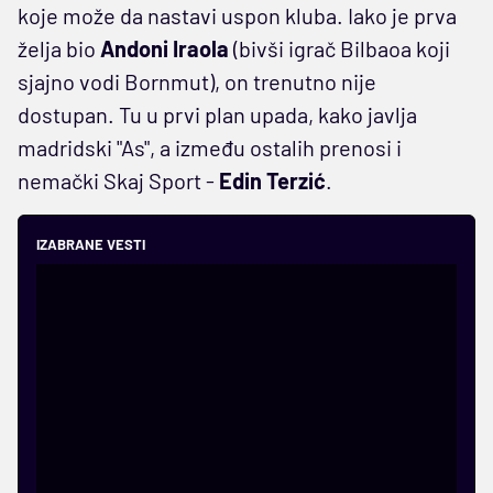
koje može da nastavi uspon kluba. Iako je prva
želja bio
Andoni Iraola
(bivši igrač Bilbaoa koji
sjajno vodi Bornmut), on trenutno nije
dostupan. Tu u prvi plan upada, kako javlja
madridski "As", a između ostalih prenosi i
nemački Skaj Sport -
Edin Terzić
.
IZABRANE VESTI