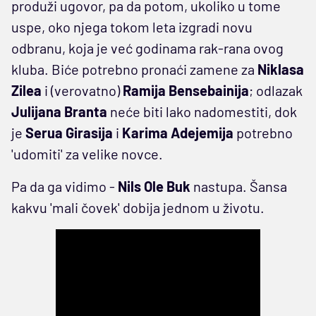
produži ugovor, pa da potom, ukoliko u tome
uspe, oko njega tokom leta izgradi novu
odbranu, koja je već godinama rak-rana ovog
kluba. Biće potrebno pronaći zamene za
Niklasa
Zilea
i (verovatno)
Ramija Bensebainija
; odlazak
Julijana Branta
neće biti lako nadomestiti, dok
je
Serua Girasija
i
Karima Adejemija
potrebno
'udomiti' za velike novce.
Pa da ga vidimo -
Nils Ole Buk
nastupa. Šansa
kakvu 'mali čovek' dobija jednom u životu.