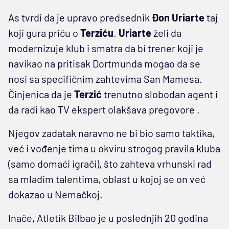
As tvrdi da je upravo predsednik
Đon Uriarte
taj
koji gura priču o
Terziću
.
Uriarte
želi da
modernizuje klub i smatra da bi trener koji je
navikao na pritisak Dortmunda mogao da se
nosi sa specifičnim zahtevima San Mamesa.
Činjenica da je
Terzić
trenutno slobodan agent i
da radi kao TV ekspert olakšava pregovore .
Njegov zadatak naravno ne bi bio samo taktika,
već i vođenje tima u okviru strogog pravila kluba
(samo domaći igrači), što zahteva vrhunski rad
sa mladim talentima, oblast u kojoj se on već
dokazao u Nemačkoj.
Inače, Atletik Bilbao je u poslednjih 20 godina