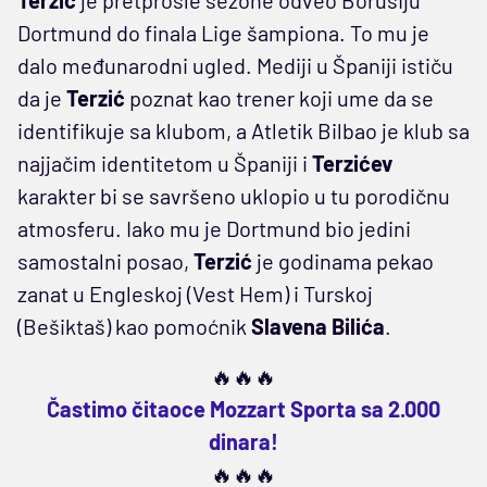
Dortmund do finala Lige šampiona. To mu je
dalo međunarodni ugled. Mediji u Španiji ističu
da je
Terzić
poznat kao trener koji ume da se
identifikuje sa klubom, a Atletik Bilbao je klub sa
najjačim identitetom u Španiji i
Terzićev
karakter bi se savršeno uklopio u tu porodičnu
atmosferu. Iako mu je Dortmund bio jedini
samostalni posao,
Terzić
je godinama pekao
zanat u Engleskoj (Vest Hem) i Turskoj
(Bešiktaš) kao pomoćnik
Slavena Bilića
.
🔥🔥🔥
Častimo čitaoce Mozzart Sporta sa 2.000
dinara!
🔥🔥🔥