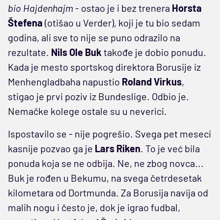
bio Hajdenhajm
- ostao je i bez trenera
Horsta
Štefena
(otišao u Verder), koji je tu bio sedam
godina, ali sve to nije se puno odrazilo na
rezultate.
Nils Ole Buk
takođe je dobio ponudu.
Kada je mesto sportskog direktora Borusije iz
Menhengladbaha napustio
Roland Virkus
,
stigao je prvi poziv iz Bundeslige. Odbio je.
Nemačke kolege ostale su u neverici.
Ispostavilo se - nije pogrešio. Svega pet meseci
kasnije pozvao ga je
Lars Riken
. To je već bila
ponuda koja se ne odbija. Ne, ne zbog novca...
Buk je rođen u Bekumu, na svega četrdesetak
kilometara od Dortmunda. Za Borusija navija od
malih nogu i često je, dok je igrao fudbal,