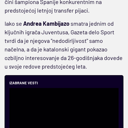
čini šampiona Španije konkurentnim na
predstojećoj letnjoj transfer pijaci.
Iako se
Andrea Kambijazo
smatra jednim od
ključnih igrača Juventusa, Gazeta delo Sport
tvrdi da je njegova "nedodirljivost" samo
načelna, a da je katalonski gigant pokazao
ozbiljno interesovanje da 26-godišnjaka dovede
u svoje redove predstojećeg leta.
IZABRANE VESTI