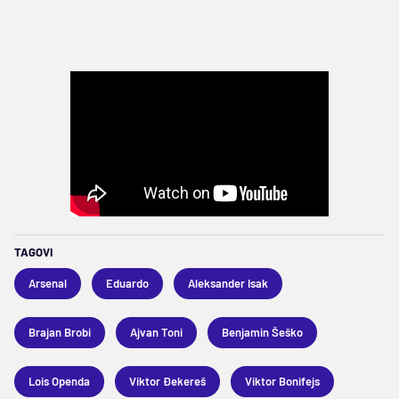
TAGOVI
Arsenal
Eduardo
Aleksander Isak
Brajan Brobi
Ajvan Toni
Benjamin Šeško
Lois Openda
Viktor Đekereš
Viktor Bonifejs