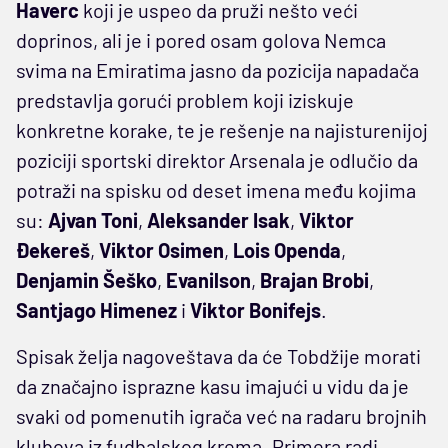
Haverc
koji je uspeo da pruži nešto veći
doprinos, ali je i pored osam golova Nemca
svima na Emiratima jasno da pozicija napadača
predstavlja gorući problem koji iziskuje
konkretne korake, te je rešenje na najisturenijoj
poziciji sportski direktor Arsenala je odlučio da
potraži na spisku od deset imena među kojima
su:
Ajvan Toni
,
Aleksander Isak
,
Viktor
Đekereš
,
Viktor Osimen
,
Lois Openda
,
Denjamin Šeško
,
Evanilson
,
Brajan Brobi
,
Santjago Himenez
i
Viktor Bonifejs
.
Spisak želja nagoveštava da će Tobdžije morati
da značajno isprazne kasu imajući u vidu da je
svaki od pomenutih igrača već na radaru brojnih
klubova iz fudbalskog krema. Primera radi,