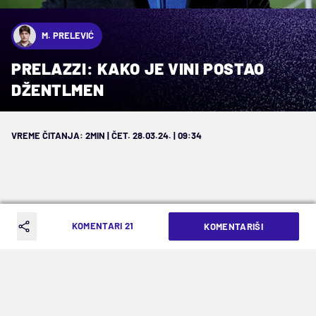
M. PRELEVIĆ
PRELAZZI: KAKO JE VINI POSTAO
DŽENTLMEN
VREME ČITANJA: 2MIN | ČET. 28.03.24. | 09:34
KOMENTARI 21
KOMENTARIŠI
Postao je, ukratko, čovek kojem bi se
onaj stari Vini, iz osamdesetih,
nasmejao u lice pre nego što ga povuče