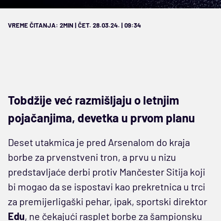
VREME ČITANJA: 2MIN | ČET. 28.03.24. | 09:34
Tobdžije već razmišljaju o letnjim
pojačanjima, devetka u prvom planu
Deset utakmica je pred Arsenalom do kraja
borbe za prvenstveni tron, a prvu u nizu
predstavljaće derbi protiv Mančester Sitija koji
bi mogao da se ispostavi kao prekretnica u trci
za premijerligaški pehar, ipak, sportski direktor
Edu
, ne čekajući rasplet borbe za šampionsku