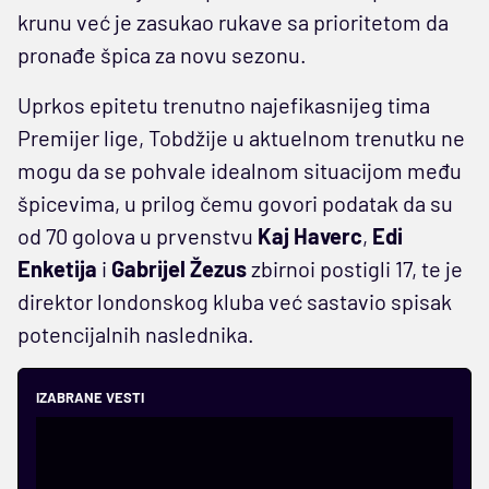
krunu već je zasukao rukave sa prioritetom da
pronađe špica za novu sezonu.
Uprkos epitetu trenutno najefikasnijeg tima
Premijer lige, Tobdžije u aktuelnom trenutku ne
mogu da se pohvale idealnom situacijom među
špicevima, u prilog čemu govori podatak da su
od 70 golova u prvenstvu
Kaj Haverc
,
Edi
Enketija
i
Gabrijel Žezus
zbirnoi postigli 17, te je
direktor londonskog kluba već sastavio spisak
potencijalnih naslednika.
IZABRANE VESTI