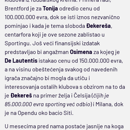
Brentford je za
Tonija
odredio cenu od
100.000.000 evra, dok se isti iznos nezvanično
pominjao i kada je tema sloboda
Đekereša
,
centarfora koji je ove sezone zablistao u
Sportingu. Još veći finansijski izdatak
predstavljao bi angažman
Osimena
za kojeg je
De Lautentis
istakao cenu od 150.000.000 evra,
a na visinu obeštećenja svakog od navedenih
igrača značajno bi mogla da utiču i
interesovanja ostalih klubova s obzirom na to da
je
Đekereš
na primer želja i Čelsija (
čijih je
85.000.000 evra sporting već odbio
) i Milana, dok
je na Opendu oko bacio Siti.
U mesecima pred nama postaće jasnije na koga