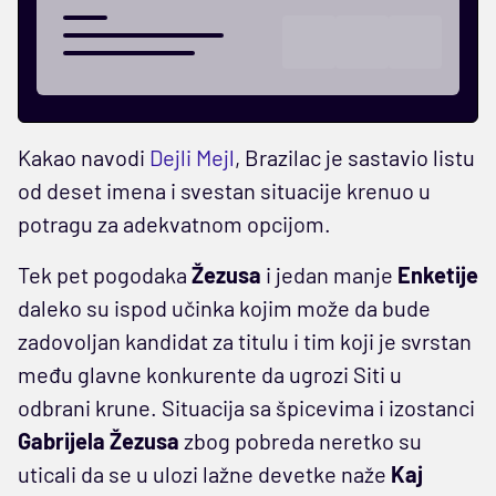
Kakao navodi
Dejli Mejl
, Brazilac je sastavio listu
od deset imena i svestan situacije krenuo u
potragu za adekvatnom opcijom.
Tek pet pogodaka
Žezusa
i jedan manje
Enketije
daleko su ispod učinka kojim može da bude
zadovoljan kandidat za titulu i tim koji je svrstan
među glavne konkurente da ugrozi Siti u
odbrani krune. Situacija sa špicevima i izostanci
Gabrijela Žezusa
zbog pobreda neretko su
uticali da se u ulozi lažne devetke naže
Kaj