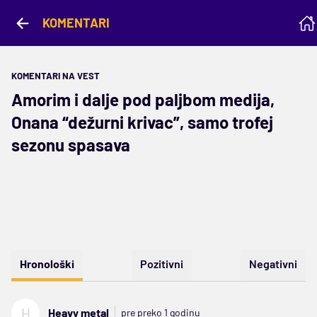
KOMENTARI
KOMENTARI NA VEST
Amorim i dalje pod paljbom medija,
Onana “dežurni krivac”, samo trofej
sezonu spasava
Hronološki
Pozitivni
Negativni
H
Heavy metal
pre preko 1 godinu