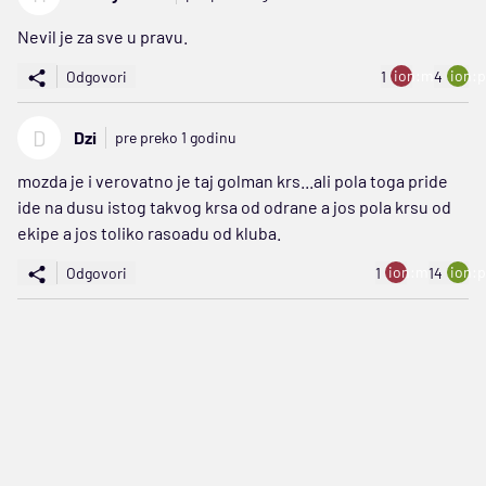
Nevil je za sve u pravu.
ion:minus
ion:p
Odgovori
1
4
D
Dzi
pre preko 1 godinu
mozda je i verovatno je taj golman krs...ali pola toga pride
ide na dusu istog takvog krsa od odrane a jos pola krsu od
ekipe a jos toliko rasoadu od kluba.
ion:minus
ion:p
Odgovori
1
14