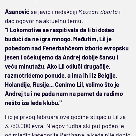
Asanović
se javio i redakciji
Mozzart Sporta
i
dao ogovor na aktuelnu temu.
"I Lokomotiva se raspitivala da li bi došao
budući da ne igra mnogo. Međutim, Lil je
pobedom nad Fenerbahčeom izborio evropsku
jesen i očekujemo da Andrej dobije šansu i
veću minutažu. Ako Lil odluči drugačije,
razmotrićemo ponude, a ima ih i iz Belgije,
Holandije, Rusije... Cenimo Lil, volimo što je
Andrej tu i ne pada nam na pamet da radimo
nešto iza leđa klubu."
Ilić je prvog februara ove godine stigao u Lil za
3.750.000 evra. Njegov fudbalski put počeo je
od mlađih kategorija Partizana, a kada nije dobio