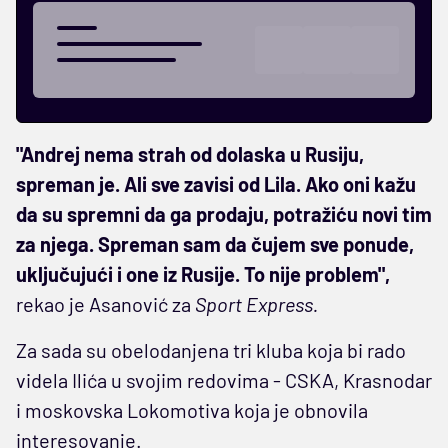
"Andrej nema strah od dolaska u Rusiju,
spreman je. Ali sve zavisi od Lila. Ako oni kažu
da su spremni da ga prodaju, potražiću novi tim
za njega. Spreman sam da čujem sve ponude,
uključujući i one iz Rusije. To nije problem",
rekao je Asanović za
Sport Express.
Za sada su obelodanjena tri kluba koja bi rado
videla Ilića u svojim redovima - CSKA, Krasnodar
i moskovska Lokomotiva koja je obnovila
interesovanje.