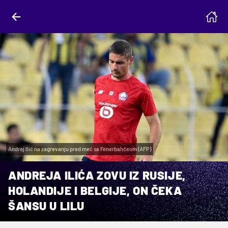
Andrej Ilić na zagrevanju pred meč sa Fenerbahčeom (AFP)
ANDREJA ILIĆA ZOVU IZ RUSIJE,
HOLANDIJE I BELGIJE, ON ČEKA
ŠANSU U LILU