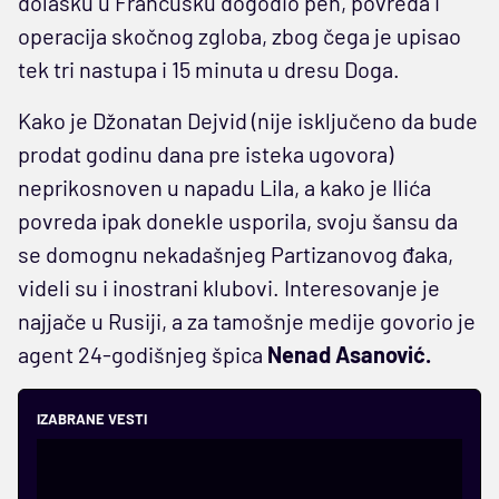
dolasku u Francusku dogodio peh, povreda i
operacija skočnog zgloba, zbog čega je upisao
tek tri nastupa i 15 minuta u dresu Doga.
Kako je Džonatan Dejvid (nije isključeno da bude
prodat godinu dana pre isteka ugovora)
neprikosnoven u napadu Lila, a kako je Ilića
povreda ipak donekle usporila, svoju šansu da
se domognu nekadašnjeg Partizanovog đaka,
videli su i inostrani klubovi. Interesovanje je
najjače u Rusiji, a za tamošnje medije govorio je
agent 24-godišnjeg špica
Nenad Asanović.
IZABRANE VESTI