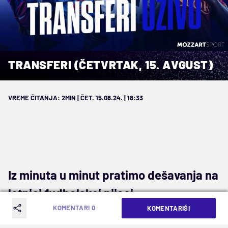
TRANSFERI (ČETVRTAK, 15. AVGUST)
VREME ČITANJA: 2MIN | ČET. 15.08.24. | 18:33
Iz minuta u minut pratimo dešavanja na
letnjoj fudbalskoj pijaci...
KOMENTARI 0
KOMENTARIŠI
NAJVAŽNIJE VESTI DANA