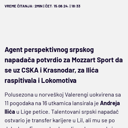
VREME ČITANJA: 2MIN | ČET. 15.08.24. | 18:33
Agent perspektivnog srpskog
napadača potvrdio za Mozzart Sport da
se uz CSKA i Krasnodar, za Ilića
raspitivala i Lokomotiva
Polusezona u norveškoj Valerengi uokvirena sa
11 pogodaka na 16 utkamica lansirala je
Andreja
Ilića
u Lige petice. Talentovani srpski napadač
ostvario je transfer karijere u Lil, ali mu se po