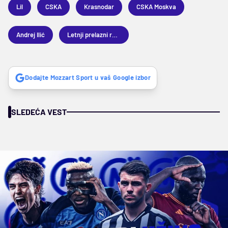
Lil
CSKA
Krasnodar
CSKA Moskva
Andrej Ilić
Letnji prelazni rok 2024
Dodajte Mozzart Sport u vaš Google izbor
SLEDEĆA VEST