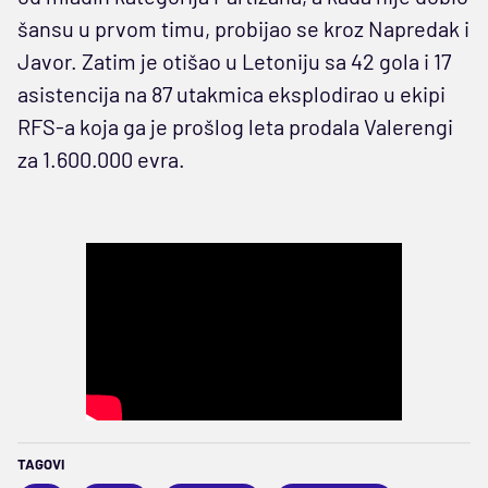
šansu u prvom timu, probijao se kroz Napredak i
Javor. Zatim je otišao u Letoniju sa 42 gola i 17
asistencija na 87 utakmica eksplodirao u ekipi
RFS-a koja ga je prošlog leta prodala Valerengi
za 1.600.000 evra.
TAGOVI