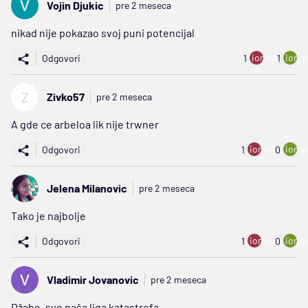
Vojin Djukic
pre 2 meseca
nikad nije pokazao svoj puni potencijal
ion:minus
ion:p
Odgovori
1
1
Z
Zivko57
pre 2 meseca
A gde ce arbeloa lik nije trwner
ion:minus
ion:p
Odgovori
1
0
Jelena Milanovic
pre 2 meseca
Tako je najbolje
ion:minus
ion:p
Odgovori
1
0
Vladimir Jovanovic
pre 2 meseca
Džabe, sve naša liga katastrofa