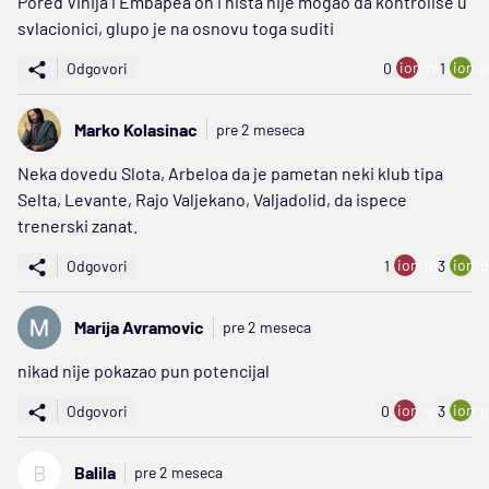
Pored Vinija i Embapea on i nista nije mogao da kontrolise u
svlacionici, glupo je na osnovu toga suditi
ion:minus
ion:p
Odgovori
0
1
Marko Kolasinac
pre 2 meseca
Neka dovedu Slota, Arbeloa da je pametan neki klub tipa
Selta, Levante, Rajo Valjekano, Valjadolid, da ispece
trenerski zanat.
ion:minus
ion:p
Odgovori
1
3
Marija Avramovic
pre 2 meseca
nikad nije pokazao pun potencijal
ion:minus
ion:p
Odgovori
0
3
B
Balila
pre 2 meseca