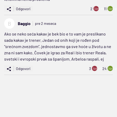
ion:minus
ion:p
Odgovori
2
11
B
Baggio
pre 2 meseca
Ako se neko seća kakav je bek bio e to vam je preslikano
sada kakav je trener. Jedan od onih koji je rođen pod
“srećnom zvezdom”, jednostavmo ga sve hoće u životu a ne
zna ni sam kako. Čovek je igrao za Real i bio trener Reala,
svetski i evropski prvak sa španijom. Arbeloa raspali, ej
ion:minus
ion:p
Odgovori
3
24