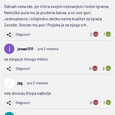
Odmah neka ide, jer iritira svojim neznanjem i lošim igrama.
Nekoliko puta mu je pružena šansa, a on sve gori.
Jednoatavno i očigledno dečko nema kvalitet za igrača
Zvezde. Srećan mu put i Poljska je za njega vrh.
ion:minus
ion:p
Odgovori
2
1
jovan1111
pre 2 meseca
za njega je mnogo milion
ion:minus
ion:p
Odgovori
0
2
J
jzg
pre 2 meseca
nek dovedu Klopa najbolje
ion:minus
ion:p
Odgovori
0
1