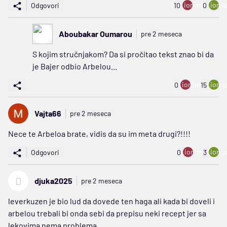
ion:minus
ion:p
Odgovori
10
0
Aboubakar Oumarou
pre 2 meseca
S kojim stručnjakom? Da si pročitao tekst znao bi da
je Bajer odbio Arbelou...
ion:minus
ion:p
0
15
Vajta66
pre 2 meseca
Nece te Arbeloa brate, vidis da su im meta drugi?!!!!
ion:minus
ion:p
Odgovori
0
3
D
djuka2025
pre 2 meseca
leverkuzen je bio lud da dovede ten haga ali kada bi doveli i
arbelou trebali bi onda sebi da prepisu neki recept jer sa
lekovima nema problema