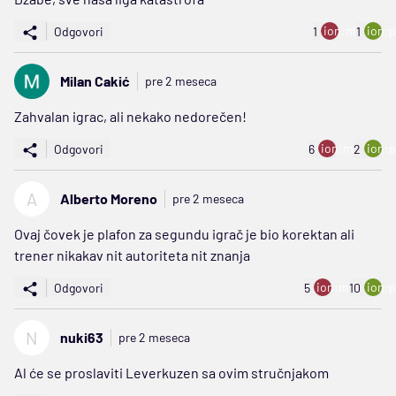
ion:minus
ion:p
Odgovori
1
1
Milan Cakić
pre 2 meseca
Zahvalan igrac, ali nekako nedorečen!
ion:minus
ion:p
Odgovori
6
2
A
Alberto Moreno
pre 2 meseca
Ovaj čovek je plafon za segundu igrač je bio korektan ali
trener nikakav nit autoriteta nit znanja
ion:minus
ion:p
Odgovori
5
10
N
nuki63
pre 2 meseca
Al će se proslaviti Leverkuzen sa ovim stručnjakom