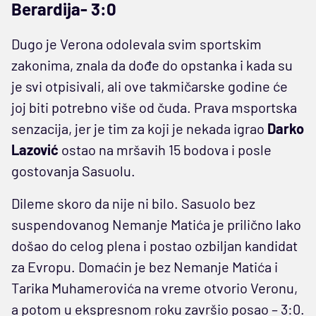
Berardija- 3:0
Dugo je Verona odolevala svim sportskim
zakonima, znala da dođe do opstanka i kada su
je svi otpisivali, ali ove takmičarske godine će
joj biti potrebno više od čuda. Prava msportska
senzacija, jer je tim za koji je nekada igrao
Darko
Lazović
ostao na mršavih 15 bodova i posle
gostovanja Sasuolu.
Dileme skoro da nije ni bilo. Sasuolo bez
suspendovanog Nemanje Matića je prilično lako
došao do celog plena i postao ozbiljan kandidat
za Evropu. Domaćin je bez Nemanje Matića i
Tarika Muhamerovića na vreme otvorio Veronu,
a potom u ekspresnom roku završio posao – 3:0.