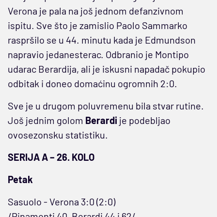
Verona je pala na još jednom defanzivnom
ispitu. Sve što je zamislio Paolo Sammarko
raspršilo se u 44. minutu kada je Edmundson
napravio jedanesterac. Odbranio je Montipo
udarac Berardija, ali je iskusni napadač pokupio
odbitak i doneo domaćinu ogromnih 2:0.
Sve je u drugom poluvremenu bila stvar rutine.
Još jednim golom
Berardi
je podebljao
ovosezonsku statistiku.
SERIJA A – 26. KOLO
Petak
Sasuolo - Verona 3:0 (2:0)
/Pinamonti 40, Berardi 44 i 62/