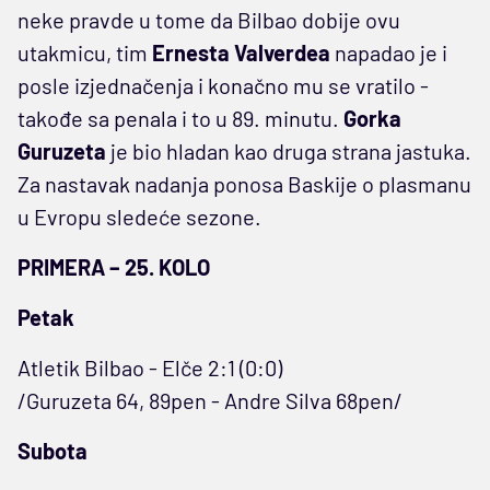
neke pravde u tome da Bilbao dobije ovu
utakmicu, tim
Ernesta Valverdea
napadao je i
posle izjednačenja i konačno mu se vratilo -
takođe sa penala i to u 89. minutu.
Gorka
Guruzeta
je bio hladan kao druga strana jastuka.
Za nastavak nadanja ponosa Baskije o plasmanu
u Evropu sledeće sezone.
PRIMERA – 25. KOLO
Petak
Atletik Bilbao - Elče 2:1 (0:0)
/Guruzeta 64, 89pen - Andre Silva 68pen/
Subota