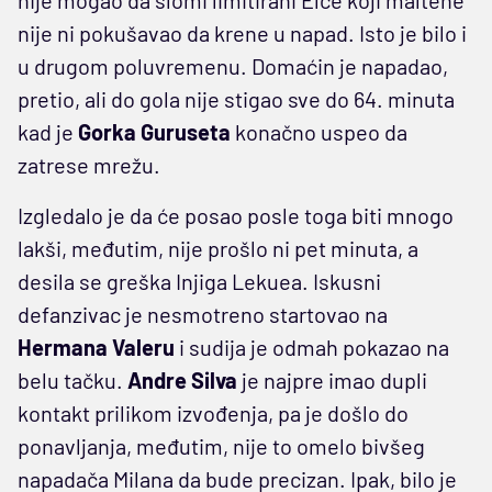
nije ni pokušavao da krene u napad. Isto je bilo i
u drugom poluvremenu. Domaćin je napadao,
pretio, ali do gola nije stigao sve do 64. minuta
kad je
Gorka Guruseta
konačno uspeo da
zatrese mrežu.
Izgledalo je da će posao posle toga biti mnogo
lakši, međutim, nije prošlo ni pet minuta, a
desila se greška Injiga Lekuea. Iskusni
defanzivac je nesmotreno startovao na
Hermana Valeru
i sudija je odmah pokazao na
belu tačku.
Andre Silva
je najpre imao dupli
kontakt prilikom izvođenja, pa je došlo do
ponavljanja, međutim, nije to omelo bivšeg
napadača Milana da bude precizan. Ipak, bilo je