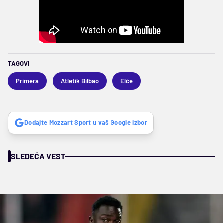
TAGOVI
Primera
Atletik Bilbao
Elče
Dodajte Mozzart Sport u vaš Google izbor
SLEDEĆA VEST