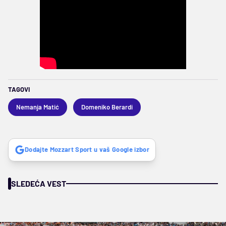
TAGOVI
Nemanja Matić
Domeniko Berardi
Dodajte Mozzart Sport u vaš Google izbor
SLEDEĆA VEST