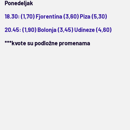
Ponedeljak
18.30: (1,70) Fjorentina (3,60) Piza (5,30)
20.45: (1,90) Bolonja (3,45) Udineze (4,60)
***kvote su podložne promenama