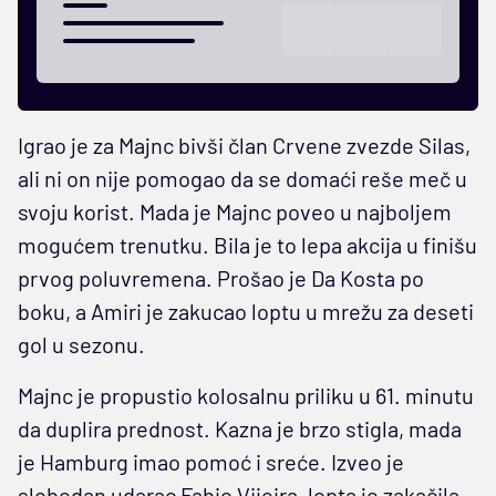
Igrao je za Majnc bivši član Crvene zvezde Silas,
ali ni on nije pomogao da se domaći reše meč u
svoju korist. Mada je Majnc poveo u najboljem
mogućem trenutku. Bila je to lepa akcija u finišu
prvog poluvremena. Prošao je Da Kosta po
boku, a Amiri je zakucao loptu u mrežu za deseti
gol u sezonu.
Majnc je propustio kolosalnu priliku u 61. minutu
da duplira prednost. Kazna je brzo stigla, mada
je Hamburg imao pomoć i sreće. Izveo je
slobodan udarac Fabio Vijeira, lopta je zakačila