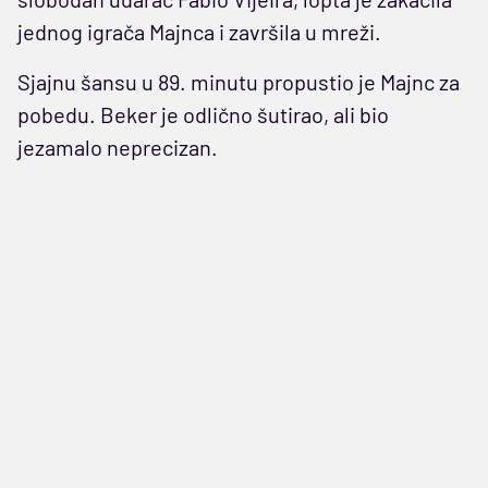
jednog igrača Majnca i završila u mreži.
Sjajnu šansu u 89. minutu propustio je Majnc za
pobedu. Beker je odlično šutirao, ali bio
jezamalo neprecizan.