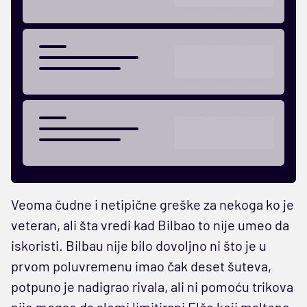
Veoma čudne i netipične greške za nekoga ko je
veteran, ali šta vredi kad Bilbao to nije umeo da
iskoristi. Bilbau nije bilo dovoljno ni što je u
prvom poluvremenu imao čak deset šuteva,
potpuno je nadigrao rivala, ali ni pomoću trikova
nije mogao da slomi limitirani Elče koji maltene