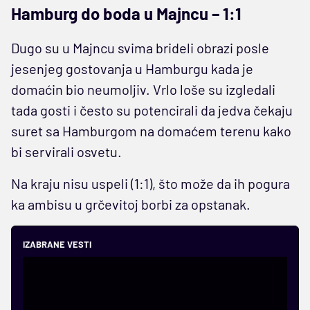
Hamburg do boda u Majncu – 1:1
Dugo su u Majncu svima brideli obrazi posle
jesenjeg gostovanja u Hamburgu kada je
domaćin bio neumoljiv. Vrlo loše su izgledali
tada gosti i često su potencirali da jedva čekaju
suret sa Hamburgom na domaćem terenu kako
bi servirali osvetu.
Na kraju nisu uspeli (1:1), što može da ih pogura
ka ambisu u grčevitoj borbi za opstanak.
IZABRANE VESTI