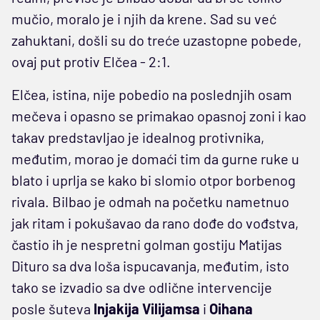
mučio, moralo je i njih da krene. Sad su već
zahuktani, došli su do treće uzastopne pobede,
ovaj put protiv Elčea - 2:1.
Elčea, istina, nije pobedio na poslednjih osam
mečeva i opasno se primakao opasnoj zoni i kao
takav predstavljao je idealnog protivnika,
međutim, morao je domaći tim da gurne ruke u
blato i uprlja se kako bi slomio otpor borbenog
rivala. Bilbao je odmah na početku nametnuo
jak ritam i pokušavao da rano dođe do vođstva,
častio ih je nespretni golman gostiju Matijas
Dituro sa dva loša ispucavanja, međutim, isto
tako se izvadio sa dve odlične intervencije
posle šuteva
Injakija Vilijamsa
i
Oihana