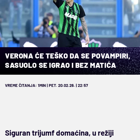
VERONA ĆE TEŠKO DA SE POVAMPIRI,
SASUOLO SE IGRAO I BEZ MATIĆA
VREME ČITANJA: 1MIN | PET. 20.02.26. | 22:57
Siguran trijumf domaćina, u režiji