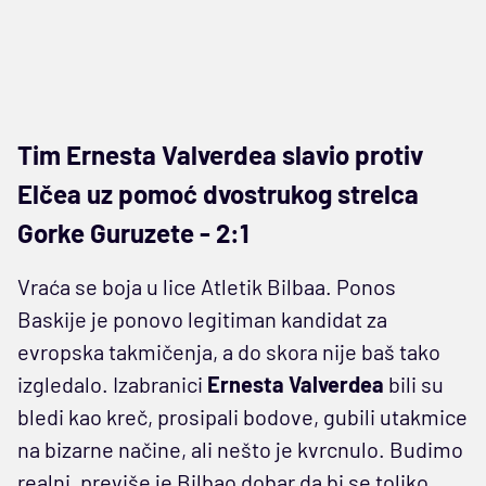
Tim Ernesta Valverdea slavio protiv
Elčea uz pomoć dvostrukog strelca
Gorke Guruzete - 2:1
Vraća se boja u lice Atletik Bilbaa. Ponos
Baskije je ponovo legitiman kandidat za
evropska takmičenja, a do skora nije baš tako
izgledalo. Izabranici
Ernesta Valverdea
bili su
bledi kao kreč, prosipali bodove, gubili utakmice
na bizarne načine, ali nešto je kvrcnulo. Budimo
realni, previše je Bilbao dobar da bi se toliko