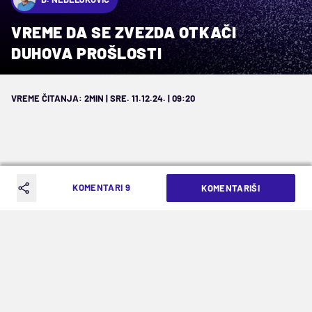
VREME DA SE ZVEZDA OTKAČI
DUHOVA PROŠLOSTI
VREME ČITANJA: 2MIN | SRE. 11.12.24. | 09:20
KOMENTARI 9
KOMENTARIŠI
Crveno-beli večeras igraju protiv
Milana (21 čas, TV Arena) za
produžetak nade u prolaz dalje, ali i za
neke prethodne generacije