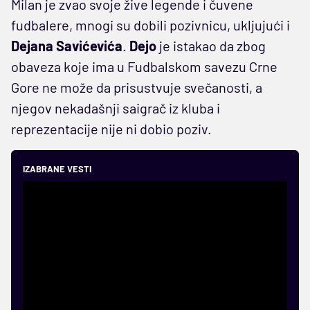
Milan je zvao svoje žive legende i čuvene
fudbalere, mnogi su dobili pozivnicu, ukljujući i
Dejana Savićevića
.
Dejo
je istakao da zbog
obaveza koje ima u Fudbalskom savezu Crne
Gore ne može da prisustvuje svečanosti, a
njegov nekadašnji saigrač iz kluba i
reprezentacije nije ni dobio poziv.
IZABRANE VESTI