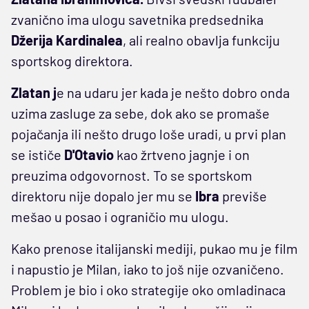
zvanično ima ulogu savetnika predsednika
Džerija Kardinalea
, ali realno obavlja funkciju
sportskog direktora.
Zlatan j
e na udaru jer kada je nešto dobro onda
uzima zasluge za sebe, dok ako se promaše
pojačanja ili nešto drugo loše uradi, u prvi plan
se ističe
D'Otavio
kao žrtveno jagnje i on
preuzima odgovornost. To se sportskom
direktoru nije dopalo jer mu se
Ibra
previše
mešao u posao i ograničio mu ulogu.
Kako prenose italijanski mediji, pukao mu je film
i napustio je Milan, iako to još nije ozvaničeno.
Problem je bio i oko strategije oko omladinaca