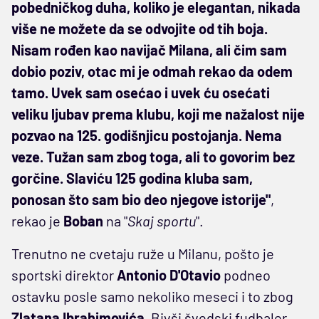
pobedničkog duha, koliko je elegantan, nikada
više ne možete da se odvojite od tih boja.
Nisam rođen kao navijač Milana, ali čim sam
dobio poziv, otac mi je odmah rekao da odem
tamo. Uvek sam osećao i uvek ću osećati
veliku ljubav prema klubu, koji me nažalost nije
pozvao na 125. godišnjicu postojanja. Nema
veze. Tužan sam zbog toga, ali to govorim bez
gorčine. Slaviću 125 godina kluba sam,
ponosan što sam bio deo njegove istorije"
,
rekao je
Boban
na "
Skaj sportu
".
Trenutno ne cvetaju ruže u Milanu, pošto je
sportski direktor
Antonio D'Otavio
podneo
ostavku posle samo nekoliko meseci i to zbog
Zlatana Ibrahimovića.
Bivši švedski fudbaler