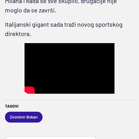
Milana i kada se sve skupilo, drugačije nije
moglo da se završi.
Italijanski gigant sada traži novog sportskog
direktora.
TAGOVI
Zvonimir Boban