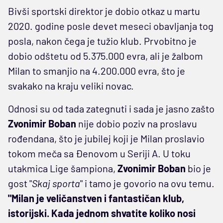
Bivši sportski direktor je dobio otkaz u martu
2020. godine posle devet meseci obavljanja tog
posla, nakon čega je tužio klub. Prvobitno je
dobio odštetu od 5.375.000 evra, ali je žalbom
Milan to smanjio na 4.200.000 evra, što je
svakako na kraju veliki novac.
Odnosi su od tada zategnuti i sada je jasno zašto
Zvonimir Boban
nije dobio poziv na proslavu
rođendana, što je jubilej koji je Milan proslavio
tokom meča sa Đenovom u Seriji A. U toku
utakmica Lige šampiona,
Zvonimir Boban
bio je
gost "
Skaj sporta
" i tamo je govorio na ovu temu.
"Milan je veličanstven i fantastičan klub,
istorijski. Kada jednom shvatite koliko nosi