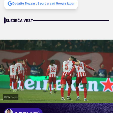
Dodajte Mozzart Sport u vaš Google izbor
SLEDEĆA VEST
©MN Press
D. NEDELJKOVIĆ