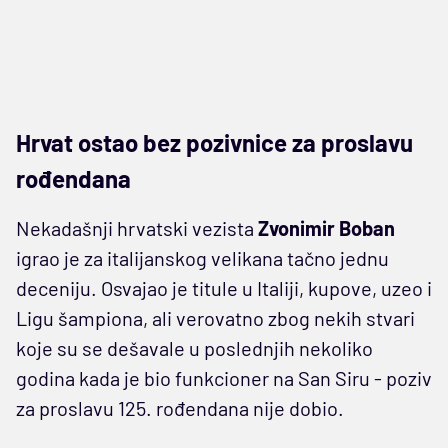
Hrvat ostao bez pozivnice za proslavu
rođendana
Nekadašnji hrvatski vezista
Zvonimir Boban
igrao je za italijanskog velikana tačno jednu
deceniju. Osvajao je titule u Italiji, kupove, uzeo i
Ligu šampiona, ali verovatno zbog nekih stvari
koje su se dešavale u poslednjih nekoliko
godina kada je bio funkcioner na San Siru - poziv
za proslavu 125. rođendana nije dobio.