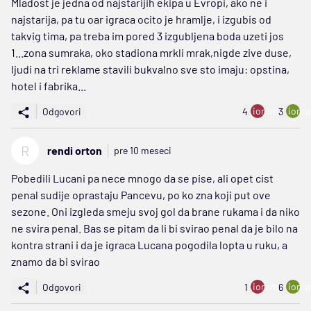
Mladost je jedna od najstarijih ekipa u Evropi, ako ne i
najstarija, pa tu oar igraca ocito je hramlje, i izgubis od
takvig tima, pa treba im pored 3 izgubljena boda uzeti jos
1...zona sumraka, oko stadiona mrkli mrak,nigde zive duse,
ljudi na tri reklame stavili bukvalno sve sto imaju: opstina,
hotel i fabrika...
ion:minus
ion:p
Odgovori
4
3
R
rendi orton
pre 10 meseci
Pobedili Lucani pa nece mnogo da se pise, ali opet cist
penal sudije oprastaju Pancevu, po ko zna koji put ove
sezone. Oni izgleda smeju svoj gol da brane rukama i da niko
ne svira penal. Bas se pitam da li bi svirao penal da je bilo na
kontra strani i da je igraca Lucana pogodila lopta u ruku, a
znamo da bi svirao
ion:minus
ion:p
Odgovori
1
6