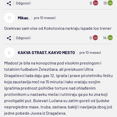
ion:minus
ion:p
Odgovori
0
13
M
Mikac.
pre 10 meseci
Ocekivao sam vise od Kokotovica na kraju ispade los trener
ion:minus
ion:p
Odgovori
0
14
K
KAKVA STRAST, KAKVO MESTO
pre 10 meseci
Mladost je bila na konopcima pod visokim presingom i
totalnim fudbalom Železičara, ali preiskusni Ultra
Dragačevci tada daju gas 12. igrača i prave pirotehniku feštu
koja zaustavlja meč na 15 minuta i tako vraćaju svojim
igračima prednost psihičke torture nad ohlađenim
protivnikom u nastavku meča i rutiniraju ga po ko zna koji
prvoligaški put. Bulevari Lučana su zatim goreli od ljudske
nepregledne mase, truba, zastava, baklji i navijanja zbog još
jedne pobede Juvea iz Dragačeva.