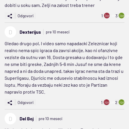
dobiti u soku sam, Zelji na zalost treba trener
ion:minus
ion:p
Odgovori
1
3
D
Dexterijus
pre 10 meseci
Gledao drugo pol, I video samo napadacki Zeleznicar koji
realno nema spic igraca da zavrsi akcije, kao ni ofanzivne
veziste da sutnu van 16. Dosta gresaka u dodavanju I to gde
ne sme biti greske. Zadnjih 5-6 min Jusuf ne sme da krene
napred a ni da doda unapred, takav igrac nema sta da trazi u
Superligasu. Djuricic me odusevio stabilnoscu kad iznosi
loptu. Moraju da vezbaju neki zez kao sto je Partizan
napravio protiv TSC.
ion:minus
ion:p
Odgovori
1
2
D
Del Boj
pre 10 meseci