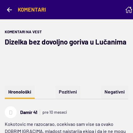
KOMENTARI
KOMENTARI NA VEST
Dizelka bez dovoljno goriva u Lučanima
Hronološki
Pozitivni
Negativni
D
Damir 41
pre 10 meseci
Kokotovic me razocarao, ocekivao sam vise sa ovako
DOBRIM IGRACIMA, mladost najstarija ekipa i da je ne mogu