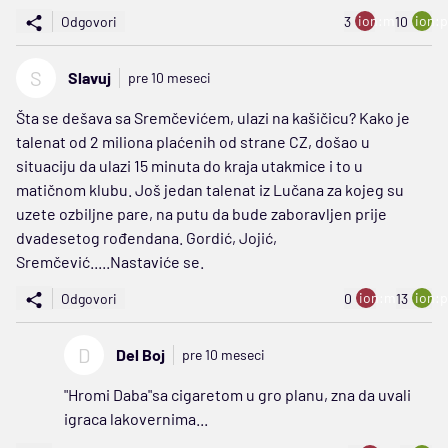
ion:minus
ion:p
Odgovori
3
10
S
Slavuj
pre 10 meseci
Šta se dešava sa Sremčevićem, ulazi na kašičicu? Kako je
talenat od 2 miliona plaćenih od strane CZ, došao u
situaciju da ulazi 15 minuta do kraja utakmice i to u
matičnom klubu. Još jedan talenat iz Lučana za kojeg su
uzete ozbiljne pare, na putu da bude zaboravljen prije
dvadesetog rođendana. Gordić, Jojić,
Sremčević.....Nastaviće se.
ion:minus
ion:p
Odgovori
0
13
D
Del Boj
pre 10 meseci
"Hromi Daba"sa cigaretom u gro planu, zna da uvali
igraca lakovernima...