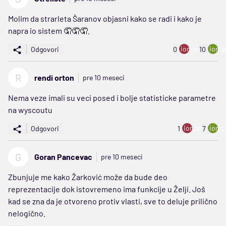
Molim da strarleta Šaranov objasni kako se radi i kako je
napra io sistem 🤦🤦🤦.
ion:minus
ion:p
Odgovori
0
10
R
rendi orton
pre 10 meseci
Nema veze imali su veci posed i bolje statisticke parametre
na wyscoutu
ion:minus
ion:p
Odgovori
1
7
G
Goran Pancevac
pre 10 meseci
Zbunjuje me kako Žarković može da bude deo
reprezentacije dok istovremeno ima funkcije u Želji. Još
kad se zna da je otvoreno protiv vlasti, sve to deluje prilično
nelogično.