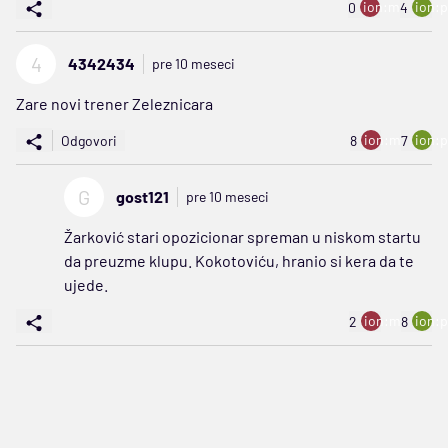
ion:minus
ion:p
0
4
4
4342434
pre 10 meseci
Zare novi trener Zeleznicara
ion:minus
ion:p
Odgovori
8
7
G
gost121
pre 10 meseci
Žarković stari opozicionar spreman u niskom startu
da preuzme klupu. Kokotoviću, hranio si kera da te
ujede.
ion:minus
ion:p
2
8