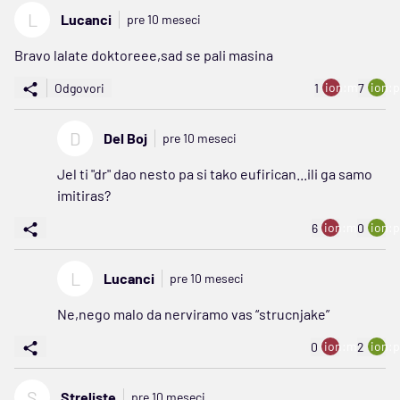
L
Lucanci
pre 10 meseci
Bravo lalate doktoreee,sad se pali masina
ion:minus
ion:p
Odgovori
1
7
D
Del Boj
pre 10 meseci
Jel ti "dr" dao nesto pa si tako eufirican...ili ga samo
imitiras?
ion:minus
ion:p
6
0
L
Lucanci
pre 10 meseci
Ne,nego malo da nerviramo vas “strucnjake”
ion:minus
ion:p
0
2
S
Streliste
pre 10 meseci