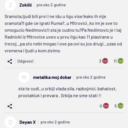
Z
Zokilii
pre oko 2 godine
Sramota,ljudi bili prvi i ne idu u ligu vise!kako ih nije
sramota?I gde ce igrati Ruma?..u Mitrovici..ko im je sve to
omogucio Nedimovic!I sta je cudno tu?Pa Nedimovic je i taj
Radnicki iz Mitrovice uveo u prvu ligu kao 11 plasirane u
trecoj...pa sto nebi mogao i ove pa ovi su jos drugi...uzas od
vremena i ljudi u kom zivimo
ion:minus
ion:p
Odgovori
3
11
M
metalika moj dobar
pre oko 2 godine
sta te cudi..u srbiji vlada sila, razbojnici, bahatost,
prostakluk i prevara . Srbija ne sme stati !!
ion:minus
ion:p
0
5
D
Deyan X
pre oko 2 godine