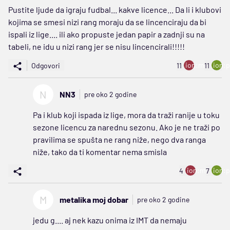
Pustite ljude da igraju fudbal... kakve licence... Da li i klubovi
kojima se smesi nizi rang moraju da se lincenciraju da bi
ispali iz lige.... ili ako propuste jedan papir a zadnji su na
tabeli, ne idu u nizi rang jer se nisu lincencirali!!!!!
ion:minus
ion:p
Odgovori
11
11
N
NN3
pre oko 2 godine
Pa i klub koji ispada iz lige, mora da traži ranije u toku
sezone licencu za narednu sezonu. Ako je ne traži po
pravilima se spušta ne rang niže, nego dva ranga
niže, tako da ti komentar nema smisla
ion:minus
ion:p
4
7
M
metalika moj dobar
pre oko 2 godine
jedu g.... aj nek kazu onima iz IMT da nemaju