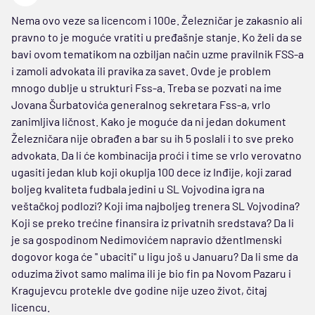
Nema ovo veze sa licencom i 100e. Železničar je zakasnio ali
pravno to je moguće vratiti u pređašnje stanje. Ko želi da se
bavi ovom tematikom na ozbiljan način uzme pravilnik FSS-a
i zamoli advokata ili pravika za savet. Ovde je problem
mnogo dublje u strukturi Fss-a. Treba se pozvati na ime
Jovana Šurbatovića generalnog sekretara Fss-a, vrlo
zanimljiva ličnost. Kako je moguće da ni jedan dokument
Železničara nije obrađen a bar su ih 5 poslali i to sve preko
advokata. Da li će kombinacija proći i time se vrlo verovatno
ugasiti jedan klub koji okuplja 100 dece iz Inđije, koji zarad
boljeg kvaliteta fudbala jedini u SL Vojvodina igra na
veštačkoj podlozi? Koji ima najboljeg trenera SL Vojvodina?
Koji se preko trećine finansira iz privatnih sredstava? Da li
je sa gospodinom Nedimovićem napravio džentlmenski
dogovor koga će '' ubaciti'' u ligu još u Januaru? Da li sme da
oduzima život samo malima ili je bio fin pa Novom Pazaru i
Kragujevcu protekle dve godine nije uzeo život, čitaj
licencu.