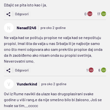
Džajić se pita isto kao i ja.
ion:minus
ion:p
Odgovori
0
17
N
Nenad1246
pre oko 2 godine
Ne valja kad se poštuju propise ne valja kad se nepoštuju
propisi. Imal išta da valja u nas Srbalja ili je najbolje samo
ono što meni odgovara ako sam prekršio propise daj onda
da ih zaobiđemo ako nisam onda su propisi svetinja.
Neverovatni smo.
ion:minus
ion:p
Odgovori
1
6
V
Vunderkind
pre oko 2 godine
Ovi iz Rume navikli da ulaze kao drugoplasirani svake
godine u viši rang,e da nije smešno bilo bi žalosno. Još se
hvale sa tim....ccccc