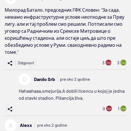
Милорад Батало, председник ГФК Словен: "За сада,
немамо инфраструктурне услове неопходне за Прву
лигу, али и тај проблем смо решили. Потписали смо
уговор са Радничким из Сремске Митровице о
коришћењу стадиона, али остаје циљ да што пре
обезбедимо услове у Руми, свакодневно радимо на
томе."
ion:minus
ion:p
Odgovori
3
3
D
Danilo Srb
pre oko 2 godine
Hahaahaaa,smejurija.A dobili licencu u kojoj je jedna
od stavki stadion. Pišancija živa.
ion:minus
ion:p
0
1
A
Alexx
pre oko 2 godine