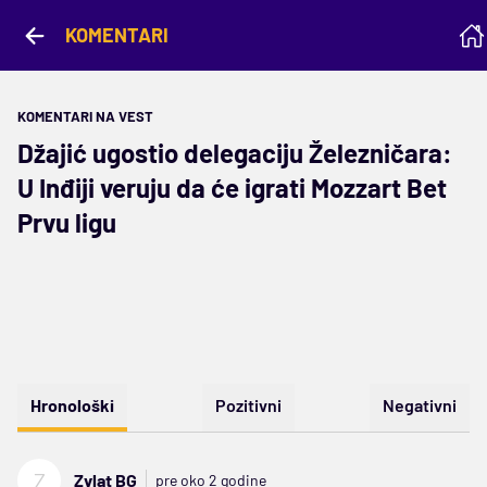
KOMENTARI
KOMENTARI NA VEST
Džajić ugostio delegaciju Železničara:
U Inđiji veruju da će igrati Mozzart Bet
Prvu ligu
Hronološki
Pozitivni
Negativni
Z
Zvlat BG
pre oko 2 godine