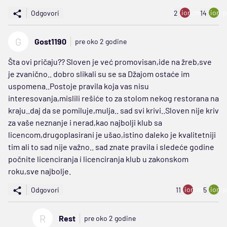
ion:minus
ion:p
Odgovori
2
14
G
Gost1190
pre oko 2 godine
Šta ovi pričaju?? Sloven je već promovisan,ide na žreb,sve
je zvanično.. dobro slikali su se sa Džajom ostaće im
uspomena..Postoje pravila koja vas nisu
interesovanja,mislili rešiće to za stolom nekog restorana na
kraju..daj da se pomiluje,mulja.. sad svi krivi..Sloven nije kriv
za vaše neznanje i nerad,kao najbolji klub sa
licencom,drugoplasirani je ušao,istino daleko je kvalitetniji
tim ali to sad nije važno.. sad znate pravila i sledeće godine
počnite licenciranja i licenciranja klub u zakonskom
roku,sve najbolje.
ion:minus
ion:p
Odgovori
11
5
R
Rest
pre oko 2 godine