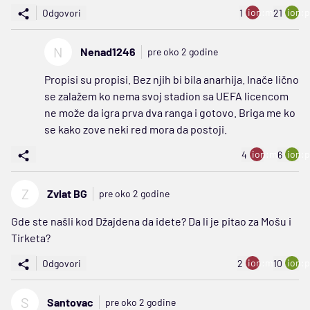
ion:minus
ion:p
Odgovori
1
21
N
Nenad1246
pre oko 2 godine
Propisi su propisi. Bez njih bi bila anarhija. Inače lično
se zalažem ko nema svoj stadion sa UEFA licencom
ne može da igra prva dva ranga i gotovo. Briga me ko
se kako zove neki red mora da postoji.
ion:minus
ion:p
4
6
Z
Zvlat BG
pre oko 2 godine
Gde ste našli kod Džajdena da idete? Da li je pitao za Mošu i
Tirketa?
ion:minus
ion:p
Odgovori
2
10
S
Santovac
pre oko 2 godine