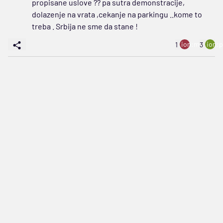
propisane uslove ?? pa sutra demonstracije,
dolazenje na vrata ,cekanje na parkingu ..kome to
treba . Srbija ne sme da stane !
ion:minus
ion:p
1
3