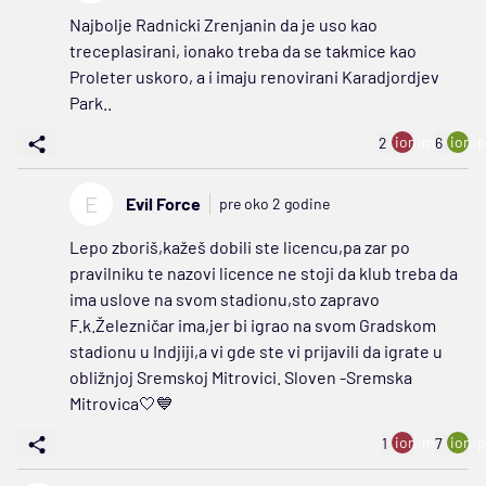
Najbolje Radnicki Zrenjanin da je uso kao
treceplasirani, ionako treba da se takmice kao
Proleter uskoro, a i imaju renovirani Karadjordjev
Park..
ion:minus
ion:p
2
6
E
Evil Force
pre oko 2 godine
Lepo zboriš,kažeš dobili ste licencu,pa zar po
pravilniku te nazovi licence ne stoji da klub treba da
ima uslove na svom stadionu,sto zapravo
F.k.Železničar ima,jer bi igrao na svom Gradskom
stadionu u Indjiji,a vi gde ste vi prijavili da igrate u
obližnjoj Sremskoj Mitrovici. Sloven -Sremska
Mitrovica🤍💙
ion:minus
ion:p
1
7