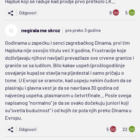
Hajduk koji se raduje kad prodje prvo pretkolo LK...
ion:minus
ion:p
Odgovori
9
5
N
negirala me skroz
pre preko 3 godine
Godinama u zapećku i senci zagrebačkog Dinama, prvi tim
Hajduka nije osvojio titulu već X godina. Frustracije koje
doživljavaju njihovi navijači prevazilaze sve crvene granice i
graniče se sa ludilom. Bilo kakav uspeh (prošlogodišnje
osvajanje kupa) se stavlja na pijedestal i samo pričaju o
tome. U Evropi se sramote, kad uspeju nekim čudom da se
plasiraju i glavna vest je da se navršava 30 godina od
najvećeg uspeha, plasmanom u četvrtfinale... Posle svega
napisanog "normalno" je da se ovako dočekuju juniori koji
su"svetla budućnost" i od kojih će pola njih preko Dinama u
Evropu.
ion:minus
ion:p
Odgovori
5
22