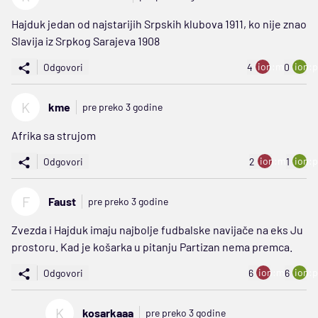
Hajduk jedan od najstarijih Srpskih klubova 1911, ko nije znao
Slavija iz Srpkog Sarajeva 1908
ion:minus
ion:p
Odgovori
4
0
K
kme
pre preko 3 godine
Afrika sa strujom
ion:minus
ion:p
Odgovori
2
1
F
Faust
pre preko 3 godine
Zvezda i Hajduk imaju najbolje fudbalske navijače na eks Ju
prostoru. Kad je košarka u pitanju Partizan nema premca.
ion:minus
ion:p
Odgovori
6
6
K
kosarkaaa
pre preko 3 godine