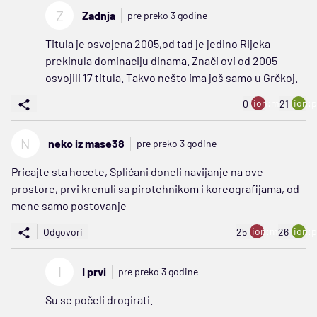
Z
Zadnja
pre preko 3 godine
Titula je osvojena 2005,od tad je jedino Rijeka
prekinula dominaciju dinama. Znači ovi od 2005
osvojili 17 titula. Takvo nešto ima još samo u Grčkoj.
ion:minus
ion:p
0
21
N
neko iz mase38
pre preko 3 godine
Pricajte sta hocete, Splićani doneli navijanje na ove
prostore, prvi krenuli sa pirotehnikom i koreografijama, od
mene samo postovanje
ion:minus
ion:p
Odgovori
25
26
I
I prvi
pre preko 3 godine
Su se počeli drogirati.