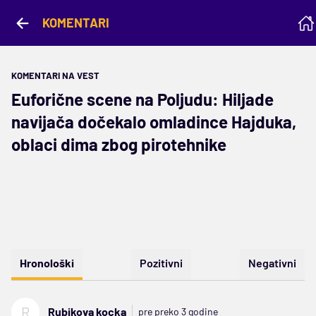
KOMENTARI
KOMENTARI NA VEST
Euforične scene na Poljudu: Hiljade
navijača dočekalo omladince Hajduka,
oblaci dima zbog pirotehnike
Hronološki
Pozitivni
Negativni
R
Rubikova kocka
pre preko 3 godine