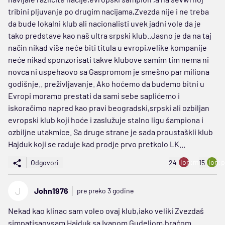
tribini pljuvanje po drugim nacijama,Zvezda nije i ne treba
da bude lokalni klub ali nacionalisti uvek jadni vole da je
tako predstave kao naš ultra srpski klub..Jasno je da na taj
način nikad više neće biti titula u evropi,velike kompanije
neće nikad sponzorisati takve klubove samim tim nema ni
novca ni uspehaovo sa Gaspromom je smešno par miliona
godišnje.. preživljavanje. Ako hoćemo da budemo bitni u
Evropi moramo prestati da sami sebe saplićemo i
iskoračimo napred kao pravi beogradski,srpski ali ozbiljan
evropski klub koji hoće i zaslužuje stalno ligu šampiona i
ozbiljne utakmice. Sa druge strane je sada proustaškli klub
Hajduk koji se raduje kad prodje prvo pretkolo LK...
ion:minus
ion:p
Odgovori
24
15
J
John1976
pre preko 3 godine
Nekad kao klinac sam voleo ovaj klub,iako veliki Zvezdaš
simpatisaovsam Hajduk sa Ivanom Gudeljom,braćom