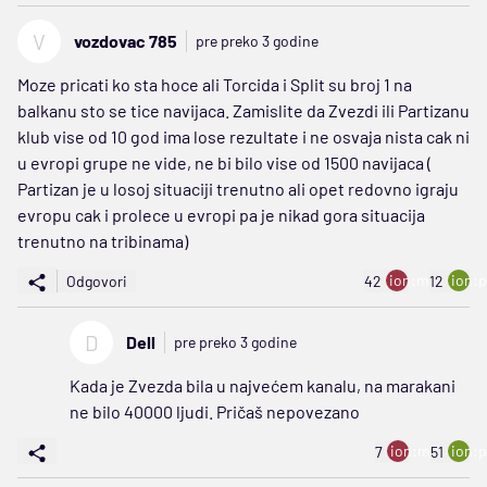
V
vozdovac 785
pre preko 3 godine
Moze pricati ko sta hoce ali Torcida i Split su broj 1 na
balkanu sto se tice navijaca. Zamislite da Zvezdi ili Partizanu
klub vise od 10 god ima lose rezultate i ne osvaja nista cak ni
u evropi grupe ne vide, ne bi bilo vise od 1500 navijaca (
Partizan je u losoj situaciji trenutno ali opet redovno igraju
evropu cak i prolece u evropi pa je nikad gora situacija
trenutno na tribinama)
ion:minus
ion:p
Odgovori
42
12
D
Dell
pre preko 3 godine
Kada je Zvezda bila u najvećem kanalu, na marakani
ne bilo 40000 ljudi. Pričaš nepovezano
ion:minus
ion:p
7
51