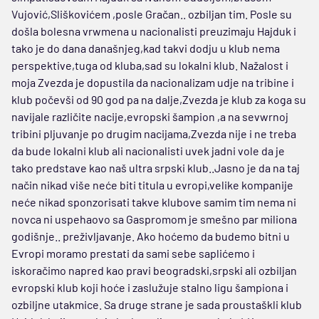
Vujović,Sliškovićem ,posle Gračan.. ozbiljan tim. Posle su
došla bolesna vrwmena u nacionalisti preuzimaju Hajduk i
tako je do dana današnjeg,kad takvi dodju u klub nema
perspektive,tuga od kluba,sad su lokalni klub. Nažalost i
moja Zvezda je dopustila da nacionalizam udje na tribine i
klub počevši od 90 god pa na dalje,Zvezda je klub za koga su
navijale različite nacije,evropski šampion ,a na sevwrnoj
tribini pljuvanje po drugim nacijama,Zvezda nije i ne treba
da bude lokalni klub ali nacionalisti uvek jadni vole da je
tako predstave kao naš ultra srpski klub..Jasno je da na taj
način nikad više neće biti titula u evropi,velike kompanije
neće nikad sponzorisati takve klubove samim tim nema ni
novca ni uspehaovo sa Gaspromom je smešno par miliona
godišnje.. preživljavanje. Ako hoćemo da budemo bitni u
Evropi moramo prestati da sami sebe saplićemo i
iskoračimo napred kao pravi beogradski,srpski ali ozbiljan
evropski klub koji hoće i zaslužuje stalno ligu šampiona i
ozbiljne utakmice. Sa druge strane je sada proustaškli klub