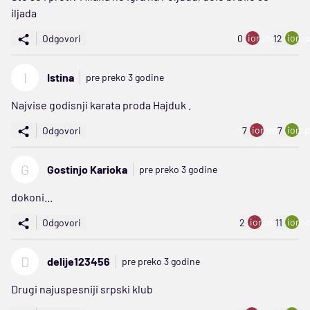
iljada
ion:minus
ion:p
Odgovori
0
12
I
Istina
pre preko 3 godine
Najvise godisnji karata proda Hajduk .
ion:minus
ion:p
Odgovori
7
7
G
Gostinjo Karioka
pre preko 3 godine
dokoni...
ion:minus
ion:p
Odgovori
2
11
D
delije123456
pre preko 3 godine
Drugi najuspesniji srpski klub