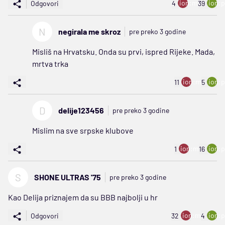
ion:minus
ion:p
Odgovori
4
39
N
negirala me skroz
pre preko 3 godine
Misliš na Hrvatsku. Onda su prvi, ispred Rijeke. Mada,
mrtva trka
ion:minus
ion:p
11
5
D
delije123456
pre preko 3 godine
Mislim na sve srpske klubove
ion:minus
ion:p
1
16
S
SHONE ULTRAS '75
pre preko 3 godine
Kao Delija priznajem da su BBB najbolji u hr
ion:minus
ion:p
Odgovori
32
4