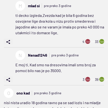
M
mlad si
pre preko 3 godine
ti decko izgleda.Zvezda kad je bila 6 godina bez
osvojene lige dva kola u nizu protiv smedereva i
jagodine ako se ne varam je imala po preko 40 000 na
utakmici i to domace lige.
ion:minus
ion:p
4
33
N
Nenad1246
pre preko 3 godine
E moj ti. Kad smo na dresovima imali sms broj za
pomoć bilo nas je po 35000.
ion:minus
ion:p
3
39
O
ono kad
pre preko 3 godine
nisi nista uradio 18 godina ravno pa se sad lozis i na mladje