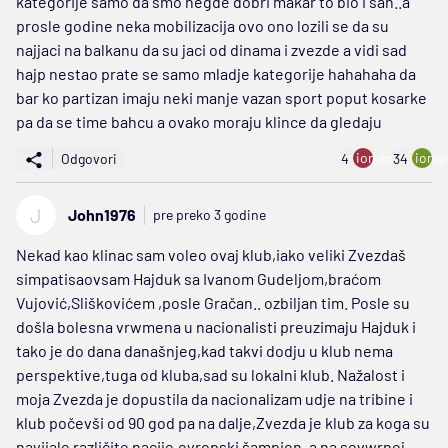
kategorije samo da smo negde dobri makar to bio i sah..a
prosle godine neka mobilizacija ovo ono lozili se da su
najjaci na balkanu da su jaci od dinama i zvezde a vidi sad
hajp nestao prate se samo mladje kategorije hahahaha da
bar ko partizan imaju neki manje vazan sport poput kosarke
pa da se time bahcu a ovako moraju klince da gledaju
ion:minus
ion:p
Odgovori
4
34
J
John1976
pre preko 3 godine
Nekad kao klinac sam voleo ovaj klub,iako veliki Zvezdaš
simpatisaovsam Hajduk sa Ivanom Gudeljom,braćom
Vujović,Sliškovićem ,posle Gračan.. ozbiljan tim. Posle su
došla bolesna vrwmena u nacionalisti preuzimaju Hajduk i
tako je do dana današnjeg,kad takvi dodju u klub nema
perspektive,tuga od kluba,sad su lokalni klub. Nažalost i
moja Zvezda je dopustila da nacionalizam udje na tribine i
klub počevši od 90 god pa na dalje,Zvezda je klub za koga su
navijale različite nacije,evropski šampion ,a na sevwrnoj