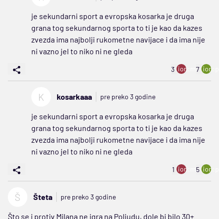
je sekundarni sport a evropska kosarka je druga
grana tog sekundarnog sporta to ti je kao da kazes
zvezda ima najbolji rukometne navijace i da ima nije
ni vazno jel to niko ni ne gleda
ion:minus
ion:p
3
7
K
kosarkaaa
pre preko 3 godine
je sekundarni sport a evropska kosarka je druga
grana tog sekundarnog sporta to ti je kao da kazes
zvezda ima najbolji rukometne navijace i da ima nije
ni vazno jel to niko ni ne gleda
ion:minus
ion:p
1
5
Š
Šteta
pre preko 3 godine
Što se i protiv Milana ne igra na Poljudu, dole bi bilo 30+